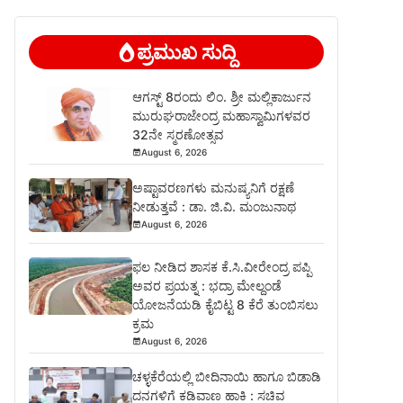
ಪ್ರಮುಖ ಸುದ್ದಿ
ಆಗಸ್ಟ್ 8ರಂದು ಲಿಂ. ಶ್ರೀ ಮಲ್ಲಿಕಾರ್ಜುನ
ಮುರುಘರಾಜೇಂದ್ರ ಮಹಾಸ್ವಾಮಿಗಳವರ
32ನೇ ಸ್ಮರಣೋತ್ಸವ
August 6, 2026
ಅಷ್ಟಾವರಣಗಳು ಮನುಷ್ಯನಿಗೆ ರಕ್ಷಣೆ
ನೀಡುತ್ತವೆ : ಡಾ. ಜಿ.ವಿ. ಮಂಜುನಾಥ
August 6, 2026
ಫಲ ನೀಡಿದ ಶಾಸಕ ಕೆ.ಸಿ.ವೀರೇಂದ್ರ ಪಪ್ಪಿ
ಅವರ ಪ್ರಯತ್ನ : ಭದ್ರಾ ಮೇಲ್ದಂಡೆ
ಯೋಜನೆಯಡಿ ಕೈಬಿಟ್ಟ 8 ಕೆರೆ ತುಂಬಿಸಲು
ಕ್ರಮ
August 6, 2026
ಚಳ್ಳಕೆರೆಯಲ್ಲಿ ಬೀದಿನಾಯಿ ಹಾಗೂ ಬಿಡಾಡಿ
ದನಗಳಿಗೆ ಕಡಿವಾಣ ಹಾಕಿ : ಸಚಿವ