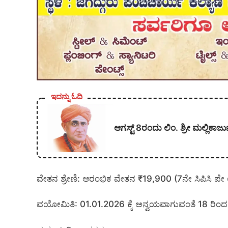
ಇದನ್ನು ಓದಿ
ಆಗಸ್ಟ್ 8ರಂದು ಲಿಂ. ಶ್ರೀ ಮಲ್ಲಿ
ವೇತನ ಶ್ರೇಣಿ: ಆರಂಭಿಕ ವೇತನ ₹19,900 (7ನೇ ಸಿಪಿಸಿ ಪೇ ಲ
ವಯೋಮಿತಿ: 01.01.2026 ಕ್ಕೆ ಅನ್ವಯವಾಗುವಂತೆ 18 ರಿಂ