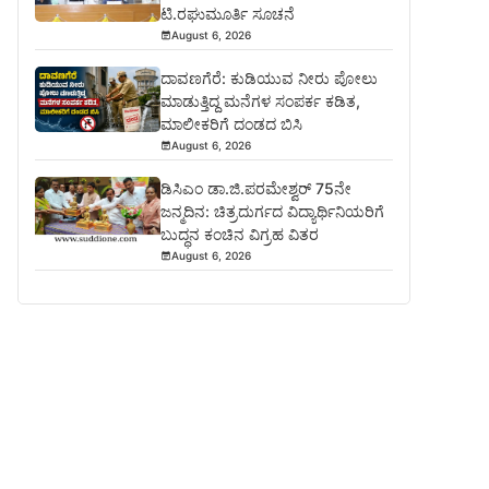
ಟಿ.ರಘುಮೂರ್ತಿ ಸೂಚನೆ
August 6, 2026
ದಾವಣಗೆರೆ: ಕುಡಿಯುವ ನೀರು ಪೋಲು
ಮಾಡುತ್ತಿದ್ದ ಮನೆಗಳ ಸಂಪರ್ಕ ಕಡಿತ,
ಮಾಲೀಕರಿಗೆ ದಂಡದ ಬಿಸಿ
August 6, 2026
ಡಿಸಿಎಂ ಡಾ.ಜಿ.ಪರಮೇಶ್ವರ್ 75ನೇ
ಜನ್ಮದಿನ: ಚಿತ್ರದುರ್ಗದ ವಿದ್ಯಾರ್ಥಿನಿಯರಿಗೆ
ಬುದ್ಧನ ಕಂಚಿನ ವಿಗ್ರಹ ವಿತರ
August 6, 2026