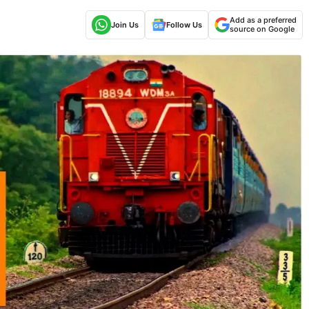
Add as a preferred
Join Us
Follow Us
source on Google