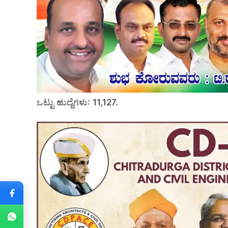
ಒಟ್ಟು ಹುದ್ದೆಗಳು: 11,127.