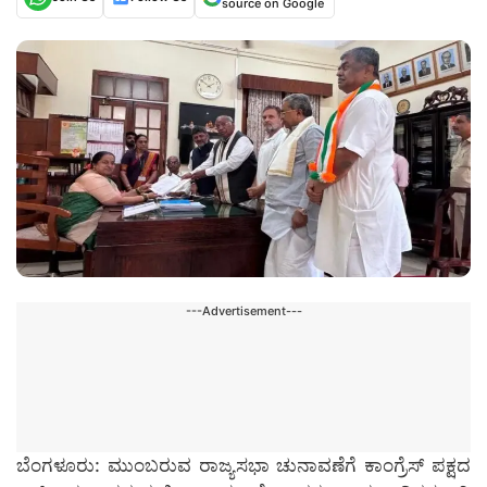
source on Google
---Advertisement---
ಬೆಂಗಳೂರು: ಮುಂಬರುವ ರಾಜ್ಯಸಭಾ ಚುನಾವಣೆಗೆ ಕಾಂಗ್ರೆಸ್ ಪಕ್ಷದ