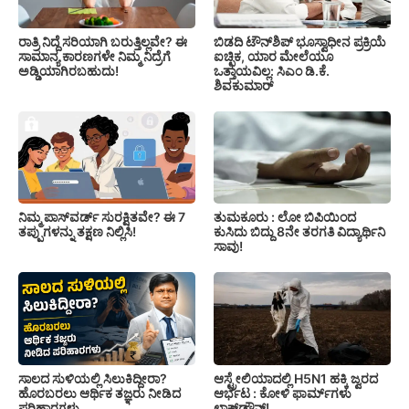
ರಾತ್ರಿ ನಿದ್ದೆ ಸರಿಯಾಗಿ ಬರುತ್ತಿಲ್ಲವೇ? ಈ
ಬಿಡದಿ ಟೌನ್‌ಶಿಪ್‌ ಭೂಸ್ವಾಧೀನ ಪ್ರಕ್ರಿಯೆ
ಸಾಮಾನ್ಯ ಕಾರಣಗಳೇ ನಿಮ್ಮ ನಿದ್ರೆಗೆ
ಐಚ್ಛಿಕ, ಯಾರ ಮೇಲೆಯೂ
ಅಡ್ಡಿಯಾಗಿರಬಹುದು!
ಒತ್ತಾಯವಿಲ್ಲ: ಸಿಎಂ ಡಿ.ಕೆ.
ಶಿವಕುಮಾರ್
ನಿಮ್ಮ ಪಾಸ್‌ವರ್ಡ್ ಸುರಕ್ಷಿತವೇ? ಈ 7
ತುಮಕೂರು : ಲೋ ಬಿಪಿಯಿಂದ
ತಪ್ಪುಗಳನ್ನು ತಕ್ಷಣ ನಿಲ್ಲಿಸಿ!
ಕುಸಿದು ಬಿದ್ದು 8ನೇ ತರಗತಿ ವಿದ್ಯಾರ್ಥಿನಿ
ಸಾವು!
ಆಸ್ಟ್ರೇಲಿಯಾದಲ್ಲಿ H5N1 ಹಕ್ಕಿ ಜ್ವರದ
ಸಾಲದ ಸುಳಿಯಲ್ಲಿ ಸಿಲುಕಿದ್ದೀರಾ?
ಆರ್ಭಟ : ಕೋಳಿ ಫಾರ್ಮ್‌ಗಳು
ಹೊರಬರಲು ಆರ್ಥಿಕ ತಜ್ಞರು ನೀಡಿದ
ಲಾಕ್‌ಡೌನ್!
ಪರಿಹಾರಗಳು