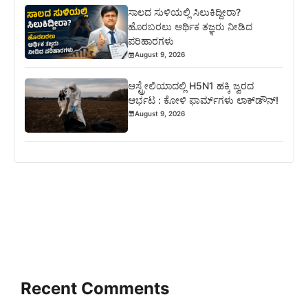
ಸಾಲದ ಸುಳಿಯಲ್ಲಿ ಸಿಲುಕಿದ್ದೀರಾ?
ಹೊರಬರಲು ಆರ್ಥಿಕ ತಜ್ಞರು ನೀಡಿದ
ಪರಿಹಾರಗಳು
August 9, 2026
ಆಸ್ಟ್ರೇಲಿಯಾದಲ್ಲಿ H5N1 ಹಕ್ಕಿ ಜ್ವರದ
ಆರ್ಭಟ : ಕೋಳಿ ಫಾರ್ಮ್‌ಗಳು ಲಾಕ್‌ಡೌನ್!
August 9, 2026
Recent Comments