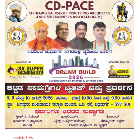
ಇದನ್ನು ಓದಿ