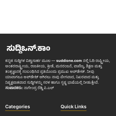
ಕನ್ನಡ ಸುದ್ದಿಗಳ ವಿಶ್ವಾಸಾರ್ಹ ಮೂಲ —
suddione.com
ನಲ್ಲಿ ಓದಿ ರಾಷ್ಟ್ರೀಯ,
ಅಂತರರಾಷ್ಟ್ರೀಯ, ರಾಜಕೀಯ, ಕ್ರೀಡೆ, ಮನರಂಜನೆ, ವಾಣಿಜ್ಯ, ಶಿಕ್ಷಣ ಮತ್ತು
ತಂತ್ರಜ್ಞಾನಕ್ಕೆ ಸಂಬಂಧಿಸಿದ ಪ್ರತಿಯೊಂದು ಪ್ರಮುಖ ಅಪ್‌ಡೇಟ್. ನೀವು
ಯಾವಾಗಲೂ ಅಪ್‌ಡೇಟ್ ಆಗಿರಲು ನಾವು ವೇಗವಾದ, ನಿಖರವಾದ ಮತ್ತು
ನಿಷ್ಪಕ್ಷಪಾತವಾದ ಸುದ್ದಿಗಳನ್ನು ಸರಳ ಹಾಗೂ ಸ್ಪಷ್ಟ ಭಾಷೆಯಲ್ಲಿ ನೀಡುತ್ತೇವೆ.
ಸಂಪಾದಕರು:
ನಾಗೇಂದ್ರ ರೆಡ್ಡಿ ಪಿ.ಎಲ್
Categories
Quick Links