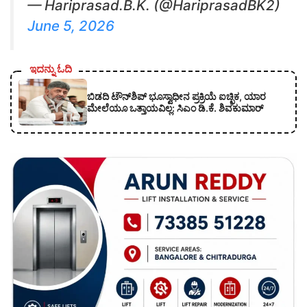
— Hariprasad.B.K. (@HariprasadBK2)
June 5, 2026
ಇದನ್ನು ಓದಿ
ಬಿಡದಿ ಟೌನ್‌ಶಿಪ್‌ ಭೂಸ್ವಾಧೀನ ಪ್ರಕ್ರಿಯೆ ಐಚ್ಛಿಕ, ಯಾರ
ಮೇಲೆಯೂ ಒತ್ತಾಯವಿಲ್ಲ: ಸಿಎಂ ಡಿ.ಕೆ. ಶಿವಕುಮಾರ್