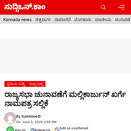
Skip
to
content
Men
Kannada news
ಚಿತ್ರದುರ್ಗ
ದಾವಣಗೆರೆ
ಬೆಂಗಳೂರು
ರಾಜಕೀಯ
ಚುನಾವಣೆ
ಪ್ರಮುಖ ಸುದ್ದಿ
ರಾಜ್ಯ ಸುದ್ದಿ
ರಾಜ್ಯಸಭಾ ಚುನಾವಣೆಗೆ ಮಲ್ಲಿಕಾರ್ಜುನ್ ಖರ್ಗೆ
ನಾಮಪತ್ರ ಸಲ್ಲಿಕೆ
By
Suddione
On: June 5, 2026 3:59 PM
Add as a preferred
Join Us
Follow Us