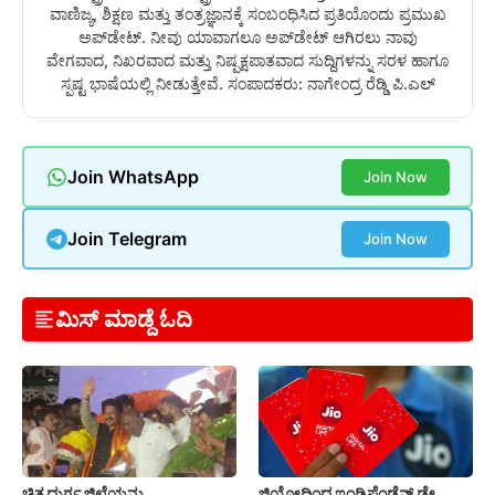
ವಾಣಿಜ್ಯ, ಶಿಕ್ಷಣ ಮತ್ತು ತಂತ್ರಜ್ಞಾನಕ್ಕೆ ಸಂಬಂಧಿಸಿದ ಪ್ರತಿಯೊಂದು ಪ್ರಮುಖ
ಅಪ್‌ಡೇಟ್. ನೀವು ಯಾವಾಗಲೂ ಅಪ್‌ಡೇಟ್ ಆಗಿರಲು ನಾವು
ವೇಗವಾದ, ನಿಖರವಾದ ಮತ್ತು ನಿಷ್ಪಕ್ಷಪಾತವಾದ ಸುದ್ದಿಗಳನ್ನು ಸರಳ ಹಾಗೂ
ಸ್ಪಷ್ಟ ಭಾಷೆಯಲ್ಲಿ ನೀಡುತ್ತೇವೆ. ಸಂಪಾದಕರು: ನಾಗೇಂದ್ರ ರೆಡ್ಡಿ ಪಿ.ಎಲ್
Join WhatsApp
Join Now
Join Telegram
Join Now
ಮಿಸ್ ಮಾಡ್ದೆ ಓದಿ
ಚಿತ್ರದುರ್ಗ ಜಿಲ್ಲೆಯನ್ನು
ಜಿಯೋದಿಂದ ಇಂಡಿಪೆಂಡೆನ್ಸ್ ಡೇ