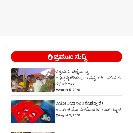
ಪ್ರಮುಖ ಸುದ್ದಿ
ಚಿತ್ರದುರ್ಗ ಜಿಲ್ಲೆಯನ್ನು
ಅಭಿವೃದ್ದಿಪಡಿಸುವುದು ನನ್ನ ಗುರಿ : ಸಚಿವ ಟಿ.
ರಘುಮೂರ್ತಿ
August 5, 2026
ಜಿಯೋದಿಂದ ಇಂಡಿಪೆಂಡೆನ್ಸ್ ಡೇ
ಆಫರ್: ಜಿಯೋ ಬಳಕೆದಾರರಿಗೆ ಗುಡ್ ನ್ಯೂಸ್
August 5, 2026