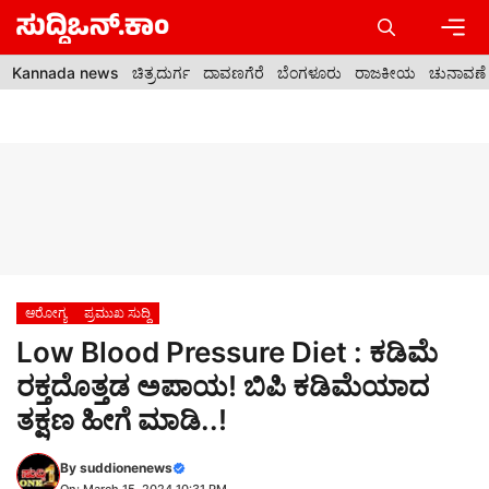
Skip
to
content
Men
Kannada news
ಚಿತ್ರದುರ್ಗ
ದಾವಣಗೆರೆ
ಬೆಂಗಳೂರು
ರಾಜಕೀಯ
ಚುನಾವಣೆ
ಆರೋಗ್ಯ
ಪ್ರಮುಖ ಸುದ್ದಿ
Low Blood Pressure Diet : ಕಡಿಮೆ
ರಕ್ತದೊತ್ತಡ ಅಪಾಯ! ಬಿಪಿ ಕಡಿಮೆಯಾದ
ತಕ್ಷಣ ಹೀಗೆ ಮಾಡಿ..!
By
suddionenews
On: March 15, 2024 10:31 PM