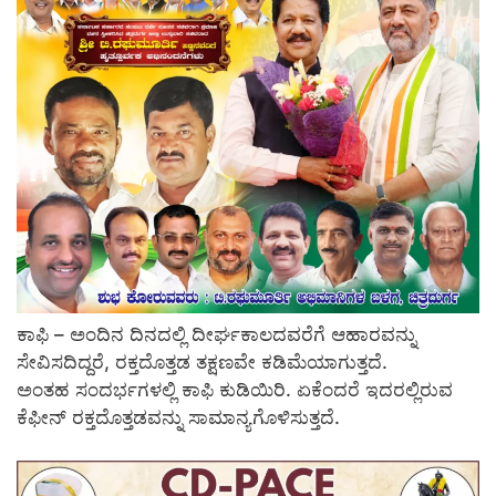
ಕಾಫಿ – ಅಂದಿನ ದಿನದಲ್ಲಿ ದೀರ್ಘಕಾಲದವರೆಗೆ ಆಹಾರವನ್ನು
ಸೇವಿಸದಿದ್ದರೆ, ರಕ್ತದೊತ್ತಡ ತಕ್ಷಣವೇ ಕಡಿಮೆಯಾಗುತ್ತದೆ.
ಅಂತಹ ಸಂದರ್ಭಗಳಲ್ಲಿ ಕಾಫಿ ಕುಡಿಯಿರಿ. ಏಕೆಂದರೆ ಇದರಲ್ಲಿರುವ
ಕೆಫೀನ್ ರಕ್ತದೊತ್ತಡವನ್ನು ಸಾಮಾನ್ಯಗೊಳಿಸುತ್ತದೆ.