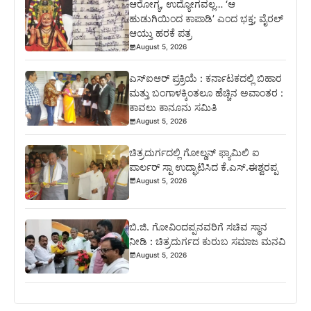
ಆರೋಗ್ಯ, ಉದ್ಯೋಗವಲ್ಲ… ‘ಆ
ಹುಡುಗಿಯಿಂದ ಕಾಪಾಡಿ’ ಎಂದ ಭಕ್ತ; ವೈರಲ್
ಆಯ್ತು ಹರಕೆ ಪತ್ರ
August 5, 2026
ಎಸ್‍ಐಆರ್ ಪ್ರಕ್ರಿಯೆ : ಕರ್ನಾಟಕದಲ್ಲಿ ಬಿಹಾರ
ಮತ್ತು ಬಂಗಾಳಕ್ಕಿಂತಲೂ ಹೆಚ್ಚಿನ ಅವಾಂತರ :
ಕಾವಲು ಕಾನೂನು ಸಮಿತಿ
August 5, 2026
ಚಿತ್ರದುರ್ಗದಲ್ಲಿ ಗೋಲ್ಡನ್ ಫ್ಯಾಮಿಲಿ ಐ
ಪಾರ್ಲರ್ ಸ್ಪಾ ಉದ್ಘಾಟಿಸಿದ ಕೆ.ಎಸ್.ಈಶ್ವರಪ್ಪ
August 5, 2026
ಬಿ.ಜಿ. ಗೋವಿಂದಪ್ಪನವರಿಗೆ ಸಚಿವ ಸ್ಥಾನ
ನೀಡಿ : ಚಿತ್ರದುರ್ಗದ ಕುರುಬ ಸಮಾಜ ಮನವಿ
August 5, 2026