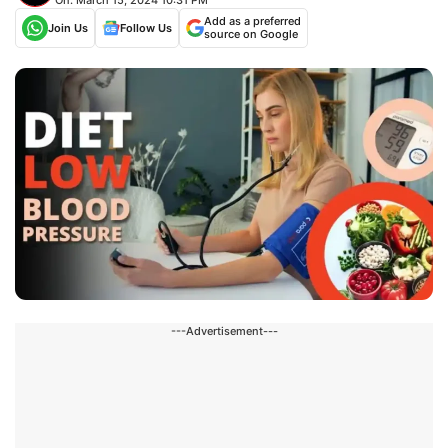
Add as a preferred
Join Us
Follow Us
source on Google
---Advertisement---