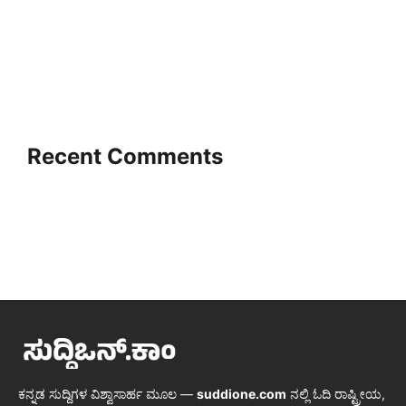
Recent Comments
ಕನ್ನಡ ಸುದ್ದಿಗಳ ವಿಶ್ವಾಸಾರ್ಹ ಮೂಲ —
suddione.com
ನಲ್ಲಿ ಓದಿ ರಾಷ್ಟ್ರೀಯ,