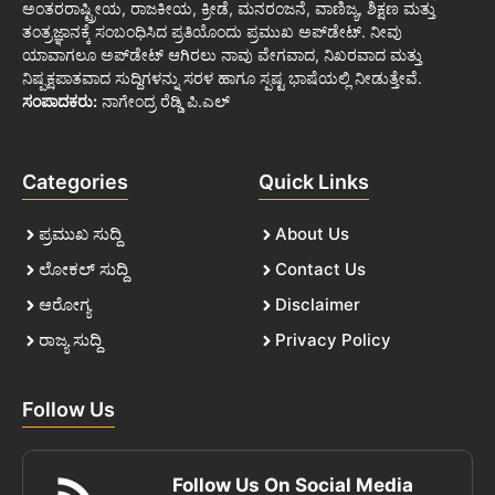
ಅಂತರರಾಷ್ಟ್ರೀಯ, ರಾಜಕೀಯ, ಕ್ರೀಡೆ, ಮನರಂಜನೆ, ವಾಣಿಜ್ಯ, ಶಿಕ್ಷಣ ಮತ್ತು
ತಂತ್ರಜ್ಞಾನಕ್ಕೆ ಸಂಬಂಧಿಸಿದ ಪ್ರತಿಯೊಂದು ಪ್ರಮುಖ ಅಪ್‌ಡೇಟ್. ನೀವು
ಯಾವಾಗಲೂ ಅಪ್‌ಡೇಟ್ ಆಗಿರಲು ನಾವು ವೇಗವಾದ, ನಿಖರವಾದ ಮತ್ತು
ನಿಷ್ಪಕ್ಷಪಾತವಾದ ಸುದ್ದಿಗಳನ್ನು ಸರಳ ಹಾಗೂ ಸ್ಪಷ್ಟ ಭಾಷೆಯಲ್ಲಿ ನೀಡುತ್ತೇವೆ.
ಸಂಪಾದಕರು:
ನಾಗೇಂದ್ರ ರೆಡ್ಡಿ ಪಿ.ಎಲ್
Categories
Quick Links
ಪ್ರಮುಖ ಸುದ್ದಿ
About Us
ಲೋಕಲ್ ಸುದ್ದಿ
Contact Us
ಆರೋಗ್ಯ
Disclaimer
ರಾಜ್ಯ ಸುದ್ದಿ
Privacy Policy
Follow Us
Follow Us On Social Media