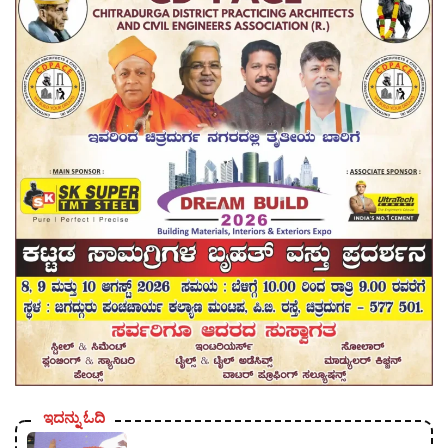
ಇದನ್ನು ಓದಿ