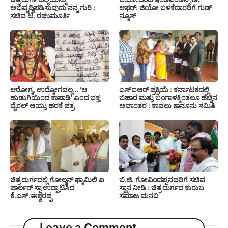
ಅಭಿವೃದ್ದಿಪಡಿಸುವುದು ನನ್ನ ಗುರಿ :
ಆಫರ್: ಜಿಯೋ ಬಳಕೆದಾರರಿಗೆ ಗುಡ್
ಸಚಿವ ಟಿ. ರಘುಮೂರ್ತಿ
ನ್ಯೂಸ್
ಆರೋಗ್ಯ, ಉದ್ಯೋಗವಲ್ಲ… ‘ಆ
ಎಸ್‍ಐಆರ್ ಪ್ರಕ್ರಿಯೆ : ಕರ್ನಾಟಕದಲ್ಲಿ
ಹುಡುಗಿಯಿಂದ ಕಾಪಾಡಿ’ ಎಂದ ಭಕ್ತ;
ಬಿಹಾರ ಮತ್ತು ಬಂಗಾಳಕ್ಕಿಂತಲೂ ಹೆಚ್ಚಿನ
ವೈರಲ್ ಆಯ್ತು ಹರಕೆ ಪತ್ರ
ಅವಾಂತರ : ಕಾವಲು ಕಾನೂನು ಸಮಿತಿ
ಚಿತ್ರದುರ್ಗದಲ್ಲಿ ಗೋಲ್ಡನ್ ಫ್ಯಾಮಿಲಿ ಐ
ಬಿ.ಜಿ. ಗೋವಿಂದಪ್ಪನವರಿಗೆ ಸಚಿವ
ಪಾರ್ಲರ್ ಸ್ಪಾ ಉದ್ಘಾಟಿಸಿದ
ಸ್ಥಾನ ನೀಡಿ : ಚಿತ್ರದುರ್ಗದ ಕುರುಬ
ಕೆ.ಎಸ್.ಈಶ್ವರಪ್ಪ
ಸಮಾಜ ಮನವಿ
Leave a Comment