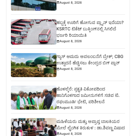
August 8, 2026
ಹಬ್ಬಕ್ಕೆ ಊರಿಗೆ ಹೋಗುವ ಪ್ಲ್ಯಾನ್ ಇದೆಯಾ?
KSRTC ಟಿಕೆಟ್ ಬುಕ್ಕಿಂಗ್‌ನಲ್ಲಿ ಸಿಗಲಿದೆ
ಭರ್ಜರಿ ರಿಯಾಯಿತಿ
August 8, 2026
ಗ್ಯಾಸ್ ಆಮದು ಅವಲಂಬನೆಗೆ ಬ್ರೇಕ್; CBG
ಉತ್ಪಾದನೆ ಹೆಚ್ಚಿಸಲು ಕೇಂದ್ರದ ಬಿಗ್ ಪ್ಲಾನ್
August 8, 2026
ಹೊಳಲ್ಕೆರೆ: ಪ್ರಕೃತಿ ವಿಕೋಪದಿಂದ
ಹಾನಿಗೊಳಗಾದ ಜಮೀನುಗಳಿಗೆ ಸಚಿವ ಟಿ.
ರಘುಮೂರ್ತಿ ಭೇಟಿ, ಪರಿಶೀಲನೆ
August 8, 2026
ಮಹಿಳೆಯರು ಮತ್ತು ಅಪ್ರಾಪ್ತ ಬಾಲಕಿಯರ
ಮೇಲೆ ಲೈಂಗಿಕ ಕಿರುಕುಳ : ಡಾ.ಶಿವಣ್ಣ ವಿಷಾದ
August 8, 2026