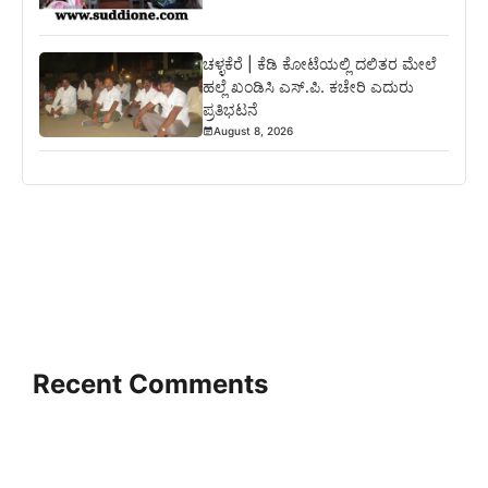
ಚಳ್ಳಕೆರೆ | ಕೆಡಿ ಕೋಟೆಯಲ್ಲಿ ದಲಿತರ ಮೇಲೆ
ಹಲ್ಲೆ ಖಂಡಿಸಿ ಎಸ್.ಪಿ. ಕಚೇರಿ ಎದುರು
ಪ್ರತಿಭಟನೆ
August 8, 2026
Recent Comments