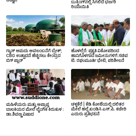
ಬುಕ್ಕಿಂಗ್‌ನಲ್ಲಿ ಸಿಗಲಿದೆ ಭರ್ಜರಿ
ರಿಯಾಯಿತಿ
ಗ್ಯಾಸ್ ಆಮದು ಅವಲಂಬನೆಗೆ ಬ್ರೇಕ್;
ಹೊಳಲ್ಕೆರೆ: ಪ್ರಕೃತಿ ವಿಕೋಪದಿಂದ
CBG ಉತ್ಪಾದನೆ ಹೆಚ್ಚಿಸಲು ಕೇಂದ್ರದ
ಹಾನಿಗೊಳಗಾದ ಜಮೀನುಗಳಿಗೆ ಸಚಿವ
ಬಿಗ್ ಪ್ಲಾನ್
ಟಿ. ರಘುಮೂರ್ತಿ ಭೇಟಿ, ಪರಿಶೀಲನೆ
ಚಳ್ಳಕೆರೆ | ಕೆಡಿ ಕೋಟೆಯಲ್ಲಿ ದಲಿತರ
ಮಹಿಳೆಯರು ಮತ್ತು ಅಪ್ರಾಪ್ತ
ಮೇಲೆ ಹಲ್ಲೆ ಖಂಡಿಸಿ ಎಸ್.ಪಿ. ಕಚೇರಿ
ಬಾಲಕಿಯರ ಮೇಲೆ ಲೈಂಗಿಕ ಕಿರುಕುಳ :
ಎದುರು ಪ್ರತಿಭಟನೆ
ಡಾ.ಶಿವಣ್ಣ ವಿಷಾದ