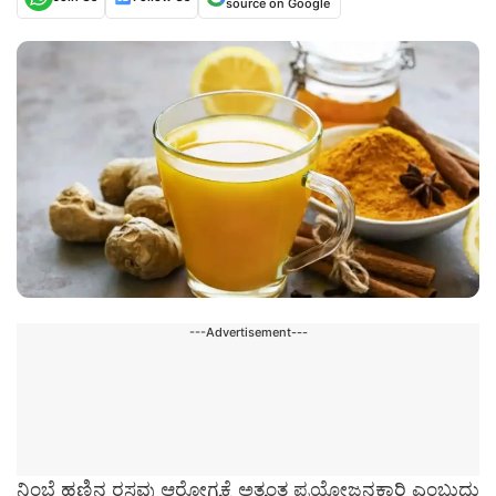
source on Google
---Advertisement---
ನಿಂಬೆ ಹಣ್ಣಿನ ರಸವು ಆರೋಗ್ಯಕ್ಕೆ ಅತ್ಯಂತ ಪ್ರಯೋಜನಕಾರಿ ಎಂಬುದು