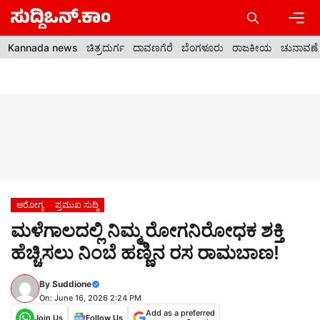
Skip
to
content
Men
Kannada news
ಚಿತ್ರದುರ್ಗ
ದಾವಣಗೆರೆ
ಬೆಂಗಳೂರು
ರಾಜಕೀಯ
ಚುನಾವಣೆ
ಆರೋಗ್ಯ
ಪ್ರಮುಖ ಸುದ್ದಿ
ಮಳೆಗಾಲದಲ್ಲಿ ನಿಮ್ಮ ರೋಗನಿರೋಧಕ ಶಕ್ತಿ
ಹೆಚ್ಚಿಸಲು ನಿಂಬೆ ಹಣ್ಣಿನ ರಸ ರಾಮಬಾಣ!
By
Suddione
On: June 16, 2026 2:24 PM
Add as a preferred
Join Us
Follow Us