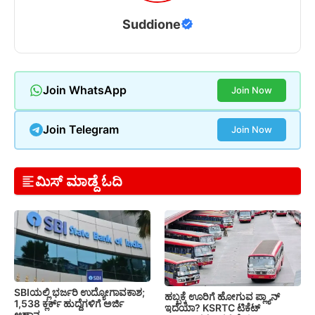
Suddione
Join WhatsApp
Join Now
Join Telegram
Join Now
ಮಿಸ್ ಮಾಡ್ದೆ ಓದಿ
SBIಯಲ್ಲಿ ಭರ್ಜರಿ ಉದ್ಯೋಗಾವಕಾಶ;
ಹಬ್ಬಕ್ಕೆ ಊರಿಗೆ ಹೋಗುವ ಪ್ಲ್ಯಾನ್
1,538 ಕ್ಲರ್ಕ್ ಹುದ್ದೆಗಳಿಗೆ ಅರ್ಜಿ
ಇದೆಯಾ? KSRTC ಟಿಕೆಟ್
ಆಹ್ವಾನ