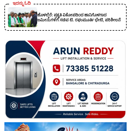
ಇದನ್ನು ಓದಿ
ಹೊಳಲ್ಕೆರೆ: ಪ್ರಕೃತಿ ವಿಕೋಪದಿಂದ ಹಾನಿಗೊಳಗಾದ
ಜಮೀನುಗಳಿಗೆ ಸಚಿವ ಟಿ. ರಘುಮೂರ್ತಿ ಭೇಟಿ, ಪರಿಶೀಲನೆ