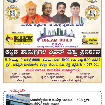
ಇದನ್ನು ಓದಿ
SBIಯಲ್ಲಿ ಭರ್ಜರಿ ಉದ್ಯೋಗಾವಕಾಶ; 1,538 ಕ್ಲರ್ಕ್
ಹುದ್ದೆಗಳಿಗೆ ಅರ್ಜಿ ಆಹ್ವಾನ