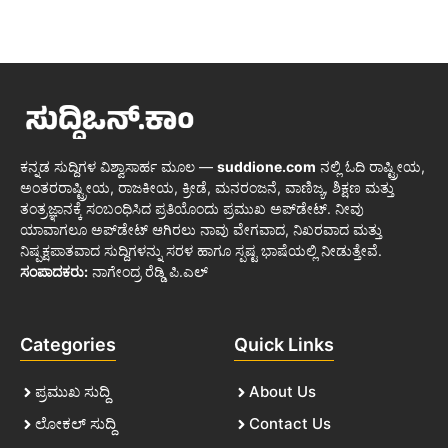
ಕನ್ನಡ ಸುದ್ದಿಗಳ ವಿಶ್ವಾಸಾರ್ಹ ಮೂಲ —
suddione.com
ನಲ್ಲಿ ಓದಿ ರಾಷ್ಟ್ರೀಯ,
ಅಂತರರಾಷ್ಟ್ರೀಯ, ರಾಜಕೀಯ, ಕ್ರೀಡೆ, ಮನರಂಜನೆ, ವಾಣಿಜ್ಯ, ಶಿಕ್ಷಣ ಮತ್ತು
ತಂತ್ರಜ್ಞಾನಕ್ಕೆ ಸಂಬಂಧಿಸಿದ ಪ್ರತಿಯೊಂದು ಪ್ರಮುಖ ಅಪ್‌ಡೇಟ್. ನೀವು
ಯಾವಾಗಲೂ ಅಪ್‌ಡೇಟ್ ಆಗಿರಲು ನಾವು ವೇಗವಾದ, ನಿಖರವಾದ ಮತ್ತು
ನಿಷ್ಪಕ್ಷಪಾತವಾದ ಸುದ್ದಿಗಳನ್ನು ಸರಳ ಹಾಗೂ ಸ್ಪಷ್ಟ ಭಾಷೆಯಲ್ಲಿ ನೀಡುತ್ತೇವೆ.
ಸಂಪಾದಕರು:
ನಾಗೇಂದ್ರ ರೆಡ್ಡಿ ಪಿ.ಎಲ್
Categories
Quick Links
ಪ್ರಮುಖ ಸುದ್ದಿ
About Us
ಲೋಕಲ್ ಸುದ್ದಿ
Contact Us