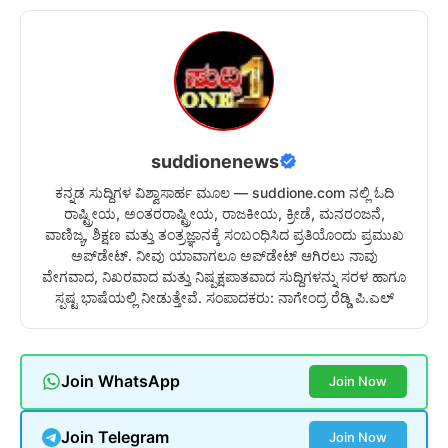
suddionenews
ಕನ್ನಡ ಸುದ್ದಿಗಳ ವಿಶ್ವಾಸಾರ್ಹ ಮೂಲ — suddione.com ನಲ್ಲಿ ಓದಿ
ರಾಷ್ಟ್ರೀಯ, ಅಂತರರಾಷ್ಟ್ರೀಯ, ರಾಜಕೀಯ, ಕ್ರೀಡೆ, ಮನರಂಜನೆ,
ವಾಣಿಜ್ಯ, ಶಿಕ್ಷಣ ಮತ್ತು ತಂತ್ರಜ್ಞಾನಕ್ಕೆ ಸಂಬಂಧಿಸಿದ ಪ್ರತಿಯೊಂದು ಪ್ರಮುಖ
ಅಪ್‌ಡೇಟ್. ನೀವು ಯಾವಾಗಲೂ ಅಪ್‌ಡೇಟ್ ಆಗಿರಲು ನಾವು
ವೇಗವಾದ, ನಿಖರವಾದ ಮತ್ತು ನಿಷ್ಪಕ್ಷಪಾತವಾದ ಸುದ್ದಿಗಳನ್ನು ಸರಳ ಹಾಗೂ
ಸ್ಪಷ್ಟ ಭಾಷೆಯಲ್ಲಿ ನೀಡುತ್ತೇವೆ. ಸಂಪಾದಕರು: ನಾಗೇಂದ್ರ ರೆಡ್ಡಿ ಪಿ.ಎಲ್
Join WhatsApp
Join Now
Join Telegram
Join Now