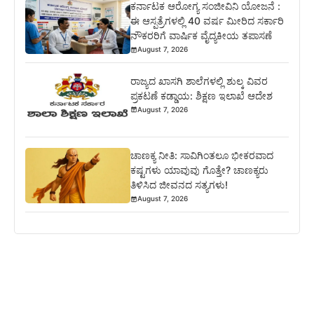
ಕರ್ನಾಟಕ ಆರೋಗ್ಯ ಸಂಜೀವಿನಿ ಯೋಜನೆ :
ಈ ಆಸ್ಪತ್ರೆಗಳಲ್ಲಿ 40 ವರ್ಷ ಮೀರಿದ ಸರ್ಕಾರಿ
ನೌಕರರಿಗೆ ವಾರ್ಷಿಕ ವೈದ್ಯಕೀಯ ತಪಾಸಣೆ
August 7, 2026
ರಾಜ್ಯದ ಖಾಸಗಿ ಶಾಲೆಗಳಲ್ಲಿ ಶುಲ್ಕ ವಿವರ
ಪ್ರಕಟಣೆ ಕಡ್ಡಾಯ: ಶಿಕ್ಷಣ ಇಲಾಖೆ ಆದೇಶ
August 7, 2026
ಚಾಣಕ್ಯ ನೀತಿ: ಸಾವಿಗಿಂತಲೂ ಭೀಕರವಾದ
ಕಷ್ಟಗಳು ಯಾವುವು ಗೊತ್ತೇ? ಚಾಣಕ್ಯರು
ತಿಳಿಸಿದ ಜೀವನದ ಸತ್ಯಗಳು!
August 7, 2026