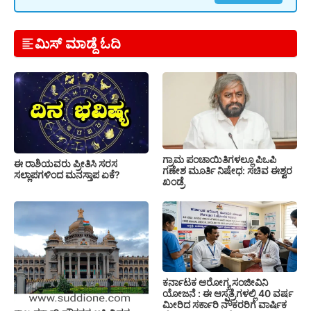
ಮಿಸ್ ಮಾಡ್ದೆ ಓದಿ
ಗ್ರಾಮ ಪಂಚಾಯಿತಿಗಳಲ್ಲೂ ಪಿಒಪಿ
ಈ ರಾಶಿಯವರು ಪ್ರೀತಿಸಿ ಸರಸ
ಗಣೇಶ ಮೂರ್ತಿ ನಿಷೇಧ: ಸಚಿವ ಈಶ್ವರ
ಸಲ್ಲಾಪಗಳಿಂದ ಮನಸ್ತಾಪ ಏಕೆ?
ಖಂಡ್ರೆ
ಕರ್ನಾಟಕ ಆರೋಗ್ಯ ಸಂಜೀವಿನಿ
ಯೋಜನೆ : ಈ ಆಸ್ಪತ್ರೆಗಳಲ್ಲಿ 40 ವರ್ಷ
ಮೀರಿದ ಸರ್ಕಾರಿ ನೌಕರರಿಗೆ ವಾರ್ಷಿಕ