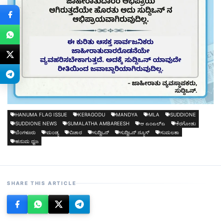
HANUMA FLAG ISSUE
KERAGODU
MANDYA
MLA
SUDDIONE
SUDDIONE NEWS
SUMALATHA AMBAREESH
ಆ ಎಂಎಲ್ಎ
ಕೆರಗೋಡು
ಬೆಂಗಳೂರು
ಮಂಡ್ಯ
ವಿಚಾರ
ಸುದ್ದಿಒನ್
ಸುದ್ದಿಒನ್ ನ್ಯೂಸ್
ಸುಮಲತಾ
ಹನುಮ ಧ್ವಜ
SHARE THIS ARTICLE