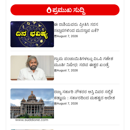
ಪ್ರಮುಖ ಸುದ್ದಿ
ಈ ರಾಶಿಯವರು ಪ್ರೀತಿಸಿ ಸರಸ
ಸಲ್ಲಾಪಗಳಿಂದ ಮನಸ್ತಾಪ ಏಕೆ?
August 7, 2026
ಗ್ರಾಮ ಪಂಚಾಯಿತಿಗಳಲ್ಲೂ ಪಿಒಪಿ ಗಣೇಶ
ಮೂರ್ತಿ ನಿಷೇಧ: ಸಚಿವ ಈಶ್ವರ ಖಂಡ್ರೆ
August 7, 2026
ರಾಜ್ಯ ಸರ್ಕಾರಿ ನೌಕರರ ಆಸ್ತಿ ವಿವರ ಸಲ್ಲಿಕೆ
ಕಡ್ಡಾಯ : ಸರ್ಕಾರದಿಂದ ಮಹತ್ವದ ಆದೇಶ
August 7, 2026