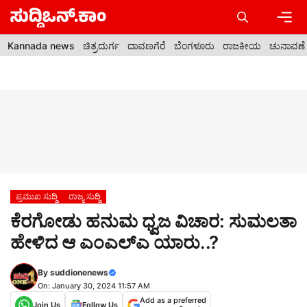
Skip
to
content
Men
Kannada news
ಚಿತ್ರದುರ್ಗ
ದಾವಣಗೆರೆ
ಬೆಂಗಳೂರು
ರಾಜಕೀಯ
ಚುನಾವಣೆ
ಪ್ರಮುಖ ಸುದ್ದಿ
ರಾಜ್ಯ ಸುದ್ದಿ
ಕೆರಗೋಡು ಹನುಮ ಧ್ವಜ ವಿಚಾರ: ಸುಮಲತಾ
ಹೇಳಿದ ಆ ಎಂಎಲ್ಎ ಯಾರು..?
By
suddionenews
On: January 30, 2024 11:57 AM
Add as a preferred
Join Us
Follow Us