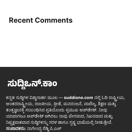
Recent Comments
ಕನ್ನಡ ಸುದ್ದಿಗಳ ವಿಶ್ವಾಸಾರ್ಹ ಮೂಲ —
suddione.com
ನಲ್ಲಿ ಓದಿ ರಾಷ್ಟ್ರೀಯ,
ಅಂತರರಾಷ್ಟ್ರೀಯ, ರಾಜಕೀಯ, ಕ್ರೀಡೆ, ಮನರಂಜನೆ, ವಾಣಿಜ್ಯ, ಶಿಕ್ಷಣ ಮತ್ತು
ತಂತ್ರಜ್ಞಾನಕ್ಕೆ ಸಂಬಂಧಿಸಿದ ಪ್ರತಿಯೊಂದು ಪ್ರಮುಖ ಅಪ್‌ಡೇಟ್. ನೀವು
ಯಾವಾಗಲೂ ಅಪ್‌ಡೇಟ್ ಆಗಿರಲು ನಾವು ವೇಗವಾದ, ನಿಖರವಾದ ಮತ್ತು
ನಿಷ್ಪಕ್ಷಪಾತವಾದ ಸುದ್ದಿಗಳನ್ನು ಸರಳ ಹಾಗೂ ಸ್ಪಷ್ಟ ಭಾಷೆಯಲ್ಲಿ ನೀಡುತ್ತೇವೆ.
ಸಂಪಾದಕರು:
ನಾಗೇಂದ್ರ ರೆಡ್ಡಿ ಪಿ.ಎಲ್