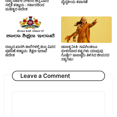
ರಾಜ್ಯ ಸರ್ಕಾರಿ ನೌಕರರ ಆಸ್ತಿ ವಿವರ
ವೈದ್ಯಕೀಯ ತಪಾಸಣೆ
ಸಲ್ಲಿಕೆ ಕಡ್ಡಾಯ : ಸರ್ಕಾರದಿಂದ
ಮಹತ್ವದ ಆದೇಶ
ರಾಜ್ಯದ ಖಾಸಗಿ ಶಾಲೆಗಳಲ್ಲಿ ಶುಲ್ಕ ವಿವರ
ಚಾಣಕ್ಯ ನೀತಿ: ಸಾವಿಗಿಂತಲೂ
ಪ್ರಕಟಣೆ ಕಡ್ಡಾಯ: ಶಿಕ್ಷಣ ಇಲಾಖೆ
ಭೀಕರವಾದ ಕಷ್ಟಗಳು ಯಾವುವು
ಆದೇಶ
ಗೊತ್ತೇ? ಚಾಣಕ್ಯರು ತಿಳಿಸಿದ ಜೀವನದ
ಸತ್ಯಗಳು!
Leave a Comment
Comment