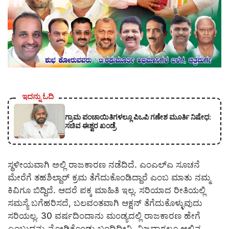
ಇದನ್ನು ಓದಿ
ಗ್ರಾಮ ಪಂಚಾಯಿತಿಗಳಲ್ಲೂ ಪಿಒಪಿ ಗಣೇಶ ಮೂರ್ತಿ ನಿಷೇಧ:
ಸಚಿವ ಈಶ್ವರ ಖಂಡ್ರೆ
ಸ್ಥಳೀಯವಾಗಿ ಅಲ್ಲಿ ರಾಜಕಾರಣ ನಡೆದಿದೆ. ಎಂಎಲ್ಎ ಸೂಚನೆ
ಮೇರೆಗೆ ತಹಶಿಲ್ದಾರ್ ಕ್ರಮ ತೆಗೆದುಕೊಂಡಿದ್ದಾರೆ ಎಂಬ ಮಾತು ನಮ್ಮ
ಕಿವಿಗೂ ಬಿದ್ದಿದೆ. ಆದರೆ ಪಕ್ಕ ಮಾಹಿತಿ ಇಲ್ಲ. ಸರಿಯಾದ ರೀತಿಯಲ್ಲಿ
ಸಮಸ್ಯೆ ಬಗೆಹರಿಸದೆ, ಬಲವಂತವಾಗಿ ಆಕ್ಷನ್ ತೆಗೆದುಕೊಳ್ಳುವುದು
ಸರಿಯಲ್ಲ. 30 ವರ್ಷದಿಂದಾನು ಮಂಡ್ಯದಲ್ಲಿ ರಾಜಕಾರಣ ಹೇಗೆ
ಎಂಬುದನ್ನು ನೋಡಿಕೊಂಡು ಬಂದಿದ್ದೀನಿ. ನಿಜವಾಗಲೂ ಅಲ್ಲಿನ