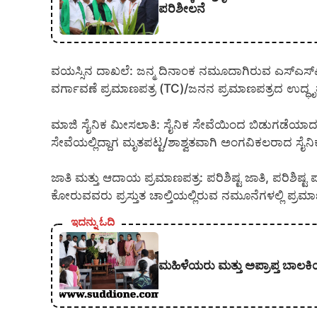
ಪರಿಶೀಲನೆ
ವಯಸ್ಸಿನ ದಾಖಲೆ: ಜನ್ಮ ದಿನಾಂಕ ನಮೂದಾಗಿರುವ ಎಸ್‌ಎಸ್‌
ವರ್ಗಾವಣೆ ಪ್ರಮಾಣಪತ್ರ (TC)/ಜನನ ಪ್ರಮಾಣಪತ್ರದ ಉದ್ಧೃ
ಮಾಜಿ ಸೈನಿಕ ಮೀಸಲಾತಿ: ಸೈನಿಕ ಸೇವೆಯಿಂದ ಬಿಡುಗಡೆಯಾದ ಪ್
ಸೇವೆಯಲ್ಲಿದ್ದಾಗ ಮೃತಪಟ್ಟ/ಶಾಶ್ವತವಾಗಿ ಅಂಗವಿಕಲರಾದ ಸೈ
ಜಾತಿ ಮತ್ತು ಆದಾಯ ಪ್ರಮಾಣಪತ್ರ: ಪರಿಶಿಷ್ಟ ಜಾತಿ, ಪರಿಶಿಷ್
ಕೋರುವವರು ಪ್ರಸ್ತುತ ಚಾಲ್ತಿಯಲ್ಲಿರುವ ನಮೂನೆಗಳಲ್ಲಿ ಪ್ರ
ಇದನ್ನು ಓದಿ
ಮಹಿಳೆಯರು ಮತ್ತು ಅಪ್ರಾಪ್ತ ಬಾಲಕಿ