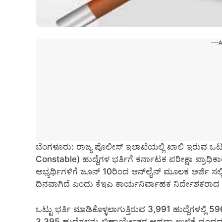
---
ಬೆಂಗಳೂರು: ರಾಜ್ಯ ಪೊಲೀಸ್ ಇಲಾಖೆಯಲ್ಲಿ ಖಾಲಿ ಇರುವ ಒಟ್ಟು
Constable) ಹುದ್ದೆಗಳ ಭರ್ತಿಗೆ ಕರ್ನಾಟಕ ಪರೀಕ್ಷಾ ಪ್ರಾಧ
ಅಭ್ಯರ್ಥಿಗಳಿಗೆ ಜೂನ್ 10ರಿಂದ ಆನ್‌ಲೈನ್ ಮೂಲಕ ಅರ್ಜಿ ಸಲ್ಲ
ದಿನವಾಗಿದೆ ಎಂದು ಕೆಇಎ ಕಾರ್ಯನಿರ್ವಾಹಕ ನಿರ್ದೇಶಕರಾದ ಹೆಚ್.
ಒಟ್ಟು ಭರ್ತಿ ಮಾಡಿಕೊಳ್ಳಲಾಗುತ್ತಿರುವ 3,991 ಹುದ್ದೆಗಳಲ್ಲ
3,395 ಹುದ್ದೆಗಳನ್ನು ಬಿಹಾರ್ಯೇತರ ಅಥವಾ ಉಳಿಕೆ ವೃಂದದ 