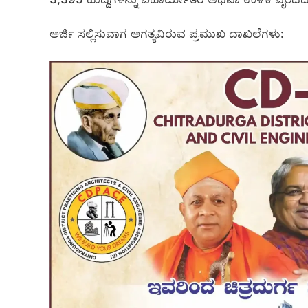
ಅರ್ಜಿ ಸಲ್ಲಿಸುವಾಗ ಅಗತ್ಯವಿರುವ ಪ್ರಮುಖ ದಾಖಲೆಗಳು: