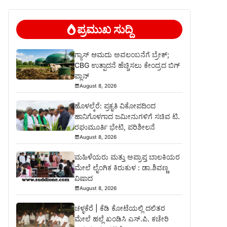
ಪ್ರಮುಖ ಸುದ್ದಿ
ಗ್ಯಾಸ್ ಆಮದು ಅವಲಂಬನೆಗೆ ಬ್ರೇಕ್;
CBG ಉತ್ಪಾದನೆ ಹೆಚ್ಚಿಸಲು ಕೇಂದ್ರದ ಬಿಗ್
ಪ್ಲಾನ್
August 8, 2026
ಹೊಳಲ್ಕೆರೆ: ಪ್ರಕೃತಿ ವಿಕೋಪದಿಂದ
ಹಾನಿಗೊಳಗಾದ ಜಮೀನುಗಳಿಗೆ ಸಚಿವ ಟಿ.
ರಘುಮೂರ್ತಿ ಭೇಟಿ, ಪರಿಶೀಲನೆ
August 8, 2026
ಮಹಿಳೆಯರು ಮತ್ತು ಅಪ್ರಾಪ್ತ ಬಾಲಕಿಯರ
ಮೇಲೆ ಲೈಂಗಿಕ ಕಿರುಕುಳ : ಡಾ.ಶಿವಣ್ಣ
ವಿಷಾದ
August 8, 2026
ಚಳ್ಳಕೆರೆ | ಕೆಡಿ ಕೋಟೆಯಲ್ಲಿ ದಲಿತರ
ಮೇಲೆ ಹಲ್ಲೆ ಖಂಡಿಸಿ ಎಸ್.ಪಿ. ಕಚೇರಿ