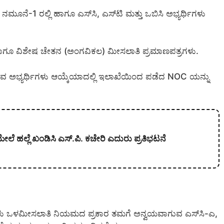
ೂನೆ-1 ರಲ್ಲಿ ಹಾಗೂ ಎಸ್‌ಸಿ, ಎಸ್‌ಟಿ ಮತ್ತು ಒಬಿಸಿ ಅಭ್ಯರ್ಥಿಗಳು
ಹಾಗೂ ವಿಶೇಷ ಚೇತನ (ಅಂಗವಿಕಲ) ಮೀಸಲಾತಿ ಪ್ರಮಾಣಪತ್ರಗಳು.
ರುವ ಅಭ್ಯರ್ಥಿಗಳು ಆಯ್ಕೆಯಾದಲ್ಲಿ ಇಲಾಖೆಯಿಂದ ಪಡೆದ NOC ಯನ್ನು
 ಮೇಲೆ ಹಲ್ಲೆ ಖಂಡಿಸಿ ಎಸ್.ಪಿ. ಕಚೇರಿ ಎದುರು ಪ್ರತಿಭಟನೆ
ಿಗಳು ಒಳಮೀಸಲಾತಿ ನಿಯಮದ ಪ್ರಕಾರ ತಮಗೆ ಅನ್ವಯವಾಗುವ ಎಸ್‌ಸಿ-ಎ,