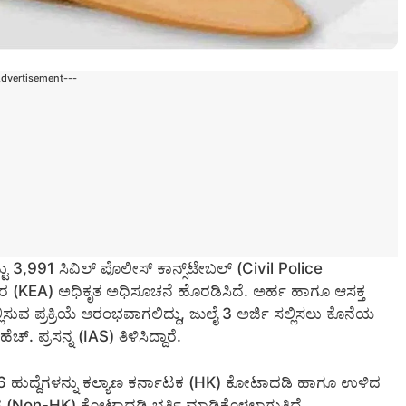
Advertisement---
 3,991 ಸಿವಿಲ್ ಪೊಲೀಸ್ ಕಾನ್ಸ್‌ಟೇಬಲ್ (Civil Police
ಿಕಾರ (KEA) ಅಧಿಕೃತ ಅಧಿಸೂಚನೆ ಹೊರಡಿಸಿದೆ. ಅರ್ಹ ಹಾಗೂ ಆಸಕ್ತ
ಿಸುವ ಪ್ರಕ್ರಿಯೆ ಆರಂಭವಾಗಲಿದ್ದು, ಜುಲೈ 3 ಅರ್ಜಿ ಸಲ್ಲಿಸಲು ಕೊನೆಯ
 ಪ್ರಸನ್ನ (IAS) ತಿಳಿಸಿದ್ದಾರೆ.
ಿ 596 ಹುದ್ದೆಗಳನ್ನು ಕಲ್ಯಾಣ ಕರ್ನಾಟಕ (HK) ಕೋಟಾದಡಿ ಹಾಗೂ ಉಳಿದ
(Non-HK) ಕೋಟಾದಡಿ ಭರ್ತಿ ಮಾಡಿಕೊಳ್ಳಲಾಗುತ್ತಿದೆ.