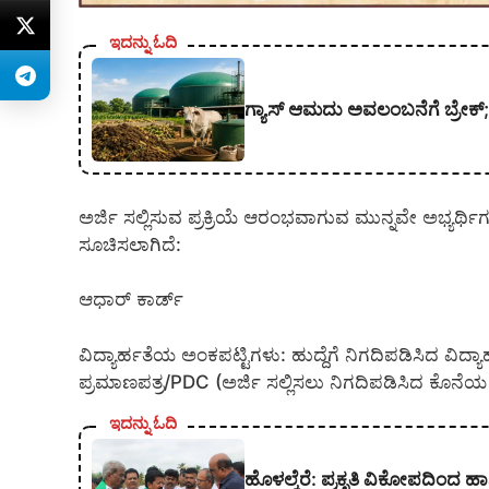
ಇದನ್ನು ಓದಿ
ಗ್ಯಾಸ್ ಆಮದು ಅವಲಂಬನೆಗೆ ಬ್ರೇಕ್; 
ಅರ್ಜಿ ಸಲ್ಲಿಸುವ ಪ್ರಕ್ರಿಯೆ ಆರಂಭವಾಗುವ ಮುನ್ನವೇ ಅಭ್ಯರ್ಥಿಗ
ಸೂಚಿಸಲಾಗಿದೆ:
ಆಧಾರ್ ಕಾರ್ಡ್
ವಿದ್ಯಾರ್ಹತೆಯ ಅಂಕಪಟ್ಟಿಗಳು: ಹುದ್ದೆಗೆ ನಿಗದಿಪಡಿಸಿದ ವಿದ
ಪ್ರಮಾಣಪತ್ರ/PDC (ಅರ್ಜಿ ಸಲ್ಲಿಸಲು ನಿಗದಿಪಡಿಸಿದ ಕೊನೆ
ಇದನ್ನು ಓದಿ
ಹೊಳಲ್ಕೆರೆ: ಪ್ರಕೃತಿ ವಿಕೋಪದಿಂದ