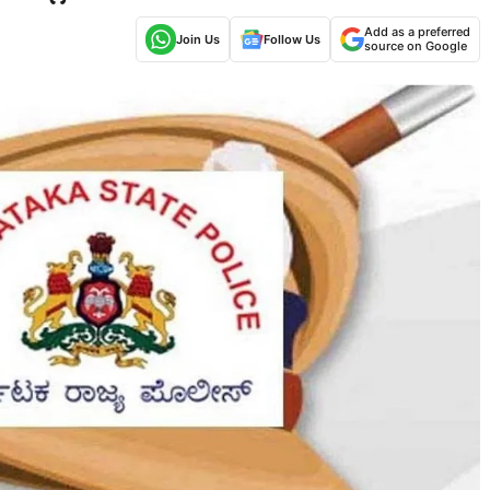
Add as a preferred
Join Us
Follow Us
source on Google