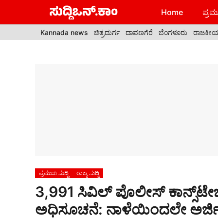
Skip
Home
ಪ್ರಮು
to
content
Kannada news
ಚಿತ್ರದುರ್ಗ
ದಾವಣಗೆರೆ
ಬೆಂಗಳೂರು
ರಾಜಕೀ
ಪ್ರಮುಖ ಸುದ್ದಿ
ರಾಜ್ಯ ಸುದ್ದಿ
3,991 ಸಿವಿಲ್ ಪೊಲೀಸ್ ಕಾನ್ಸ್‌ಟೇಬ
ಅಧಿಸೂಚನೆ: ನಾಳೆಯಿಂದಲೇ ಅರ್ಜಿ 