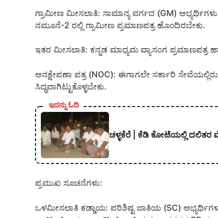
ಗ್ರಾಮೀಣ ಮೀಸಲಾತಿ: ಸಾಮಾನ್ಯ ವರ್ಗದ (GM) ಅಭ್ಯರ್ಥಿಗಳು ನಮ
ನಮೂನೆ-2 ರಲ್ಲಿ ಗ್ರಾಮೀಣ ಪ್ರಮಾಣಪತ್ರ ಹೊಂದಿರಬೇಕು.
ಇತರ ಮೀಸಲಾತಿ: ಕನ್ನಡ ಮಾಧ್ಯಮ ವ್ಯಾಸಂಗ ಪ್ರಮಾಣಪತ್ರ 
ಅನಕ್ಷೇಪಣಾ ಪತ್ರ (NOC): ಈಗಾಗಲೇ ಸರ್ಕಾರಿ ಸೇವೆಯಲ್ಲಿ
ಸಿದ್ಧವಾಗಿಟ್ಟುಕೊಳ್ಳಬೇಕು.
ಇದನ್ನು ಓದಿ
ಚಳ್ಳಕೆರೆ | ಕೆಡಿ ಕೋಟೆಯಲ್ಲಿ ದಲಿತರ
ಪ್ರಮುಖ ಸೂಚನೆಗಳು:
ಒಳಮೀಸಲಾತಿ ಕಡ್ಡಾಯ: ಪರಿಶಿಷ್ಟ ಜಾತಿಯ (SC) ಅಭ್ಯರ್ಥ