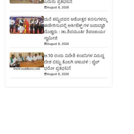
ಎದುರು ಪ್ರತಿಭಟನೆ
August 8, 2026
ಮನೆ ಕಟ್ಟುವವರ ಆಶೋತ್ತರ ಕನಸುಗಳನ್ನು
ಈಡೇರಿಸುವಲ್ಲಿ ಆರ್ಕಿಟೆಕ್ಟ್ ಗಳ ಜವಾಬ್ದಾರಿ
ದೊಡ್ಡದು : ಡಾ.ಶಿವಮೂರ್ತಿ ಶಿವಾಚಾರ್ಯ
ಸ್ವಾಮೀಜಿ
August 8, 2026
ಆ.10 ರಂದು ವಿದೇಶಿ ಕಂಪನಿಗಳ ವಿರುದ್ದ
ದೇಶ ಬಿಟ್ಟು ತೊಲಗಿ ಚಳುವಳಿ : ಜೈಲ್
ಭರೋ ಪ್ರತಿಭಟನೆ
August 8, 2026