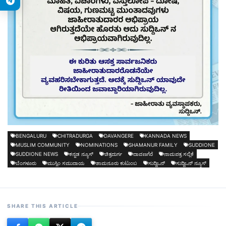
BENGALURU
CHITRADURGA
DAVANGERE
KANNADA NEWS
MUSLIM COMMUNITY
NOMINATIONS
SHAMANUR FAMILY
SUDDIONE
SUDDIONE NEWS
ಕನ್ನಡ ನ್ಯೂಸ್
ಚಿತ್ರದುರ್ಗ
ದಾವಣಗೆರೆ
ನಾಮಪತ್ರ ಸಲ್ಲಿಕೆ
ಬೆಂಗಳೂರು
ಮುಸ್ಲಿಂ ಸಮುದಾಯ
ಶಾಮನೂರು ಕುಟುಂಬ
ಸುದ್ದಿಒನ್
ಸುದ್ದಿಒನ್ ನ್ಯೂಸ್
SHARE THIS ARTICLE