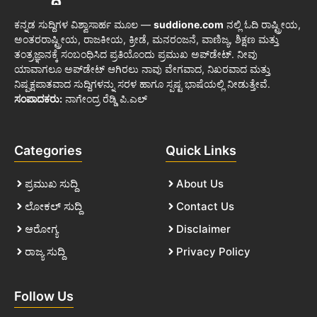
ಕನ್ನಡ ಸುದ್ದಿಗಳ ವಿಶ್ವಾಸಾರ್ಹ ಮೂಲ —
suddione.com
ನಲ್ಲಿ ಓದಿ ರಾಷ್ಟ್ರೀಯ,
ಅಂತರರಾಷ್ಟ್ರೀಯ, ರಾಜಕೀಯ, ಕ್ರೀಡೆ, ಮನರಂಜನೆ, ವಾಣಿಜ್ಯ, ಶಿಕ್ಷಣ ಮತ್ತು
ತಂತ್ರಜ್ಞಾನಕ್ಕೆ ಸಂಬಂಧಿಸಿದ ಪ್ರತಿಯೊಂದು ಪ್ರಮುಖ ಅಪ್‌ಡೇಟ್. ನೀವು
ಯಾವಾಗಲೂ ಅಪ್‌ಡೇಟ್ ಆಗಿರಲು ನಾವು ವೇಗವಾದ, ನಿಖರವಾದ ಮತ್ತು
ನಿಷ್ಪಕ್ಷಪಾತವಾದ ಸುದ್ದಿಗಳನ್ನು ಸರಳ ಹಾಗೂ ಸ್ಪಷ್ಟ ಭಾಷೆಯಲ್ಲಿ ನೀಡುತ್ತೇವೆ.
ಸಂಪಾದಕರು:
ನಾಗೇಂದ್ರ ರೆಡ್ಡಿ ಪಿ.ಎಲ್
Categories
Quick Links
ಪ್ರಮುಖ ಸುದ್ದಿ
About Us
ಲೋಕಲ್ ಸುದ್ದಿ
Contact Us
ಆರೋಗ್ಯ
Disclaimer
ರಾಜ್ಯ ಸುದ್ದಿ
Privacy Policy
Follow Us