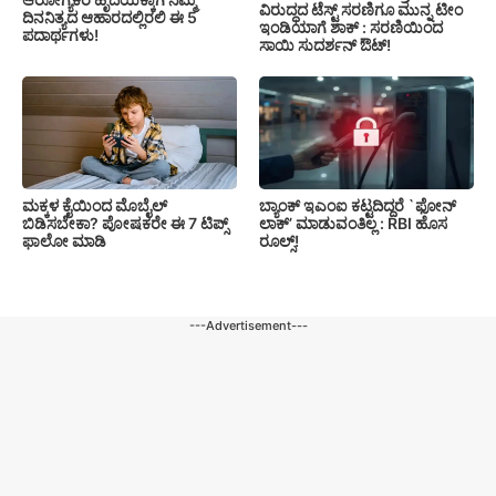
ವಿರುದ್ಧದ ಟೆಸ್ಟ್ ಸರಣಿಗೂ ಮುನ್ನ ಟೀಂ
ದಿನನಿತ್ಯದ ಆಹಾರದಲ್ಲಿರಲಿ ಈ 5
ಇಂಡಿಯಾಗೆ ಶಾಕ್ : ಸರಣಿಯಿಂದ
ಪದಾರ್ಥಗಳು!
ಸಾಯಿ ಸುದರ್ಶನ್ ಔಟ್!
ಮಕ್ಕಳ ಕೈಯಿಂದ ಮೊಬೈಲ್
ಬ್ಯಾಂಕ್ ಇಎಂಐ ಕಟ್ಟದಿದ್ದರೆ `ಫೋನ್
ಬಿಡಿಸಬೇಕಾ? ಪೋಷಕರೇ ಈ 7 ಟಿಪ್ಸ್
ಲಾಕ್’ ಮಾಡುವಂತಿಲ್ಲ : RBI ಹೊಸ
ಫಾಲೋ ಮಾಡಿ
ರೂಲ್ಸ್!
---Advertisement---