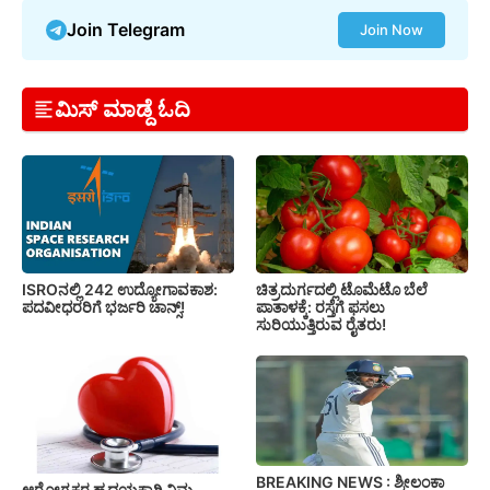
Join Telegram
Join Now
ಮಿಸ್ ಮಾಡ್ದೆ ಓದಿ
ISROನಲ್ಲಿ 242 ಉದ್ಯೋಗಾವಕಾಶ:
ಚಿತ್ರದುರ್ಗದಲ್ಲಿ ಟೊಮೆಟೊ ಬೆಲೆ
ಪದವೀಧರರಿಗೆ ಭರ್ಜರಿ ಚಾನ್ಸ್!
ಪಾತಾಳಕ್ಕೆ: ರಸ್ತೆಗೆ ಫಸಲು
ಸುರಿಯುತ್ತಿರುವ ರೈತರು!
BREAKING NEWS : ಶ್ರೀಲಂಕಾ
ಆರೋಗ್ಯಕರ ಹೃದಯಕ್ಕಾಗಿ ನಿಮ್ಮ