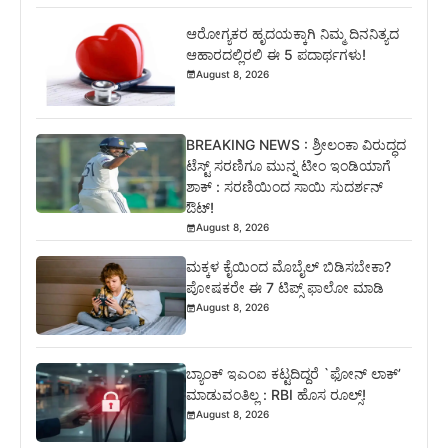
ಆರೋಗ್ಯಕರ ಹೃದಯಕ್ಕಾಗಿ ನಿಮ್ಮ ದಿನನಿತ್ಯದ
ಆಹಾರದಲ್ಲಿರಲಿ ಈ 5 ಪದಾರ್ಥಗಳು!
August 8, 2026
BREAKING NEWS : ಶ್ರೀಲಂಕಾ ವಿರುದ್ಧದ
ಟೆಸ್ಟ್ ಸರಣಿಗೂ ಮುನ್ನ ಟೀಂ ಇಂಡಿಯಾಗೆ
ಶಾಕ್ : ಸರಣಿಯಿಂದ ಸಾಯಿ ಸುದರ್ಶನ್
ಔಟ್!
August 8, 2026
ಮಕ್ಕಳ ಕೈಯಿಂದ ಮೊಬೈಲ್ ಬಿಡಿಸಬೇಕಾ?
ಪೋಷಕರೇ ಈ 7 ಟಿಪ್ಸ್ ಫಾಲೋ ಮಾಡಿ
August 8, 2026
ಬ್ಯಾಂಕ್ ಇಎಂಐ ಕಟ್ಟದಿದ್ದರೆ `ಫೋನ್ ಲಾಕ್’
ಮಾಡುವಂತಿಲ್ಲ : RBI ಹೊಸ ರೂಲ್ಸ್!
August 8, 2026