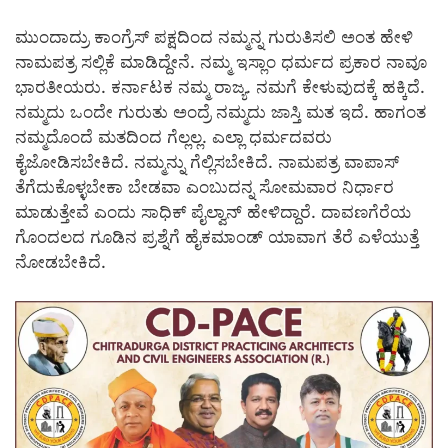
ಮುಂದಾದ್ರು ಕಾಂಗ್ರೆಸ್ ಪಕ್ಷದಿಂದ ನಮ್ಮನ್ನ ಗುರುತಿಸಲಿ ಅಂತ ಹೇಳಿ
ನಾಮಪತ್ರ ಸಲ್ಲಿಕೆ ಮಾಡಿದ್ದೇನೆ. ನಮ್ಮ ಇಸ್ಲಾಂ ಧರ್ಮದ ಪ್ರಕಾರ ನಾವೂ
ಭಾರತೀಯರು. ಕರ್ನಾಟಕ ನಮ್ಮ ರಾಜ್ಯ. ನಮಗೆ ಕೇಳುವುದಕ್ಕೆ ಹಕ್ಕಿದೆ.
ನಮ್ಮದು ಒಂದೇ ಗುರುತು ಅಂದ್ರೆ ನಮ್ಮದು ಜಾಸ್ತಿ ಮತ ಇದೆ. ಹಾಗಂತ
ನಮ್ಮದೊಂದೆ ಮತದಿಂದ ಗೆಲ್ಲಲ್ಲ. ಎಲ್ಲಾ ಧರ್ಮದವರು
ಕೈಜೋಡಿಸಬೇಕಿದೆ. ನಮ್ಮನ್ನು ಗೆಲ್ಲಿಸಬೇಕಿದೆ. ನಾಮಪತ್ರ ವಾಪಾಸ್
ತೆಗೆದುಕೊಳ್ಳಬೇಕಾ ಬೇಡವಾ ಎಂಬುದನ್ನ ಸೋಮವಾರ ನಿರ್ಧಾರ
ಮಾಡುತ್ತೇವೆ ಎಂದು ಸಾಧಿಕ್ ಪೈಲ್ವಾನ್ ಹೇಳಿದ್ದಾರೆ. ದಾವಣಗೆರೆಯ
ಗೊಂದಲದ ಗೂಡಿನ ಪ್ರಶ್ನೆಗೆ ಹೈಕಮಾಂಡ್ ಯಾವಾಗ ತೆರೆ ಎಳೆಯುತ್ತೆ
ನೋಡಬೇಕಿದೆ.