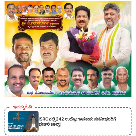
ಇದನ್ನು ಓದಿ
ISROನಲ್ಲಿ 242 ಉದ್ಯೋಗಾವಕಾಶ: ಪದವೀಧರರಿಗೆ
ಭರ್ಜರಿ ಚಾನ್ಸ್!