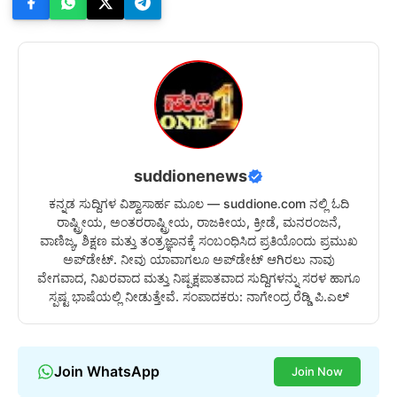
suddionenews
ಕನ್ನಡ ಸುದ್ದಿಗಳ ವಿಶ್ವಾಸಾರ್ಹ ಮೂಲ — suddione.com ನಲ್ಲಿ ಓದಿ
ರಾಷ್ಟ್ರೀಯ, ಅಂತರರಾಷ್ಟ್ರೀಯ, ರಾಜಕೀಯ, ಕ್ರೀಡೆ, ಮನರಂಜನೆ,
ವಾಣಿಜ್ಯ, ಶಿಕ್ಷಣ ಮತ್ತು ತಂತ್ರಜ್ಞಾನಕ್ಕೆ ಸಂಬಂಧಿಸಿದ ಪ್ರತಿಯೊಂದು ಪ್ರಮುಖ
ಅಪ್‌ಡೇಟ್. ನೀವು ಯಾವಾಗಲೂ ಅಪ್‌ಡೇಟ್ ಆಗಿರಲು ನಾವು
ವೇಗವಾದ, ನಿಖರವಾದ ಮತ್ತು ನಿಷ್ಪಕ್ಷಪಾತವಾದ ಸುದ್ದಿಗಳನ್ನು ಸರಳ ಹಾಗೂ
ಸ್ಪಷ್ಟ ಭಾಷೆಯಲ್ಲಿ ನೀಡುತ್ತೇವೆ. ಸಂಪಾದಕರು: ನಾಗೇಂದ್ರ ರೆಡ್ಡಿ ಪಿ.ಎಲ್
Join WhatsApp
Join Now