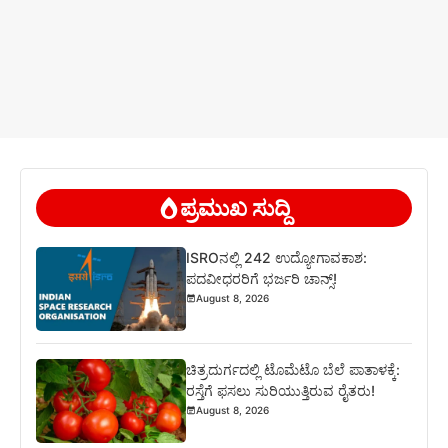
ಪ್ರಮುಖ ಸುದ್ದಿ
ISROನಲ್ಲಿ 242 ಉದ್ಯೋಗಾವಕಾಶ:
ಪದವೀಧರರಿಗೆ ಭರ್ಜರಿ ಚಾನ್ಸ್!
August 8, 2026
ಚಿತ್ರದುರ್ಗದಲ್ಲಿ ಟೊಮೆಟೊ ಬೆಲೆ ಪಾತಾಳಕ್ಕೆ:
ರಸ್ತೆಗೆ ಫಸಲು ಸುರಿಯುತ್ತಿರುವ ರೈತರು!
August 8, 2026