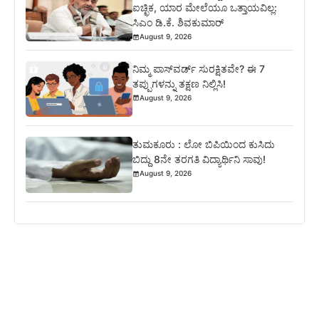
ಐಚ್ಛಿಕ, ಯಾರ ಮೇಲೆಯೂ ಒತ್ತಾಯವಿಲ್ಲ:
ಸಿಎಂ ಡಿ.ಕೆ. ಶಿವಕುಮಾರ್
August 9, 2026
ನಿಮ್ಮ ಪಾಸ್‌ವರ್ಡ್ ಸುರಕ್ಷಿತವೇ? ಈ 7
ತಪ್ಪುಗಳನ್ನು ತಕ್ಷಣ ನಿಲ್ಲಿಸಿ!
August 9, 2026
ತುಮಕೂರು : ಲೋ ಬಿಪಿಯಿಂದ ಕುಸಿದು
ಬಿದ್ದು 8ನೇ ತರಗತಿ ವಿದ್ಯಾರ್ಥಿನಿ ಸಾವು!
August 9, 2026