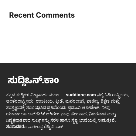
Recent Comments
ಕನ್ನಡ ಸುದ್ದಿಗಳ ವಿಶ್ವಾಸಾರ್ಹ ಮೂಲ —
suddione.com
ನಲ್ಲಿ ಓದಿ ರಾಷ್ಟ್ರೀಯ,
ಅಂತರರಾಷ್ಟ್ರೀಯ, ರಾಜಕೀಯ, ಕ್ರೀಡೆ, ಮನರಂಜನೆ, ವಾಣಿಜ್ಯ, ಶಿಕ್ಷಣ ಮತ್ತು
ತಂತ್ರಜ್ಞಾನಕ್ಕೆ ಸಂಬಂಧಿಸಿದ ಪ್ರತಿಯೊಂದು ಪ್ರಮುಖ ಅಪ್‌ಡೇಟ್. ನೀವು
ಯಾವಾಗಲೂ ಅಪ್‌ಡೇಟ್ ಆಗಿರಲು ನಾವು ವೇಗವಾದ, ನಿಖರವಾದ ಮತ್ತು
ನಿಷ್ಪಕ್ಷಪಾತವಾದ ಸುದ್ದಿಗಳನ್ನು ಸರಳ ಹಾಗೂ ಸ್ಪಷ್ಟ ಭಾಷೆಯಲ್ಲಿ ನೀಡುತ್ತೇವೆ.
ಸಂಪಾದಕರು:
ನಾಗೇಂದ್ರ ರೆಡ್ಡಿ ಪಿ.ಎಲ್