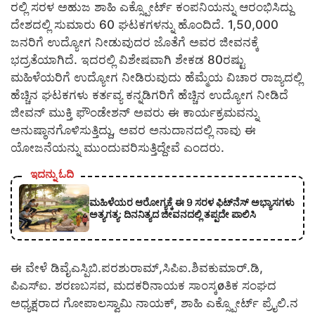
ರಲ್ಲಿ ಸರಳ ಅಹುಜ ಶಾಹಿ ಎಕ್ಸ್ಪೋರ್ಟ್ ಕಂಪನಿಯನ್ನು ಆರಂಭಿಸಿದ್ದು
ದೇಶದಲ್ಲಿ ಸುಮಾರು 60 ಘಟಕಗಳನ್ನು ಹೊಂದಿದೆ. 1,50,000
ಜನರಿಗೆ ಉದ್ಯೋಗ ನೀಡುವುದರ ಜೊತೆಗೆ ಅವರ ಜೀವನಕ್ಕೆ
ಭದ್ರತೆಯಾಗಿದೆ. ಇದರಲ್ಲಿ ವಿಶೇಷವಾಗಿ ಶೇಕಡ 80ರಷ್ಟು
ಮಹಿಳೆಯರಿಗೆ ಉದ್ಯೋಗ ನೀಡಿರುವುದು ಹೆಮ್ಮೆಯ ವಿಚಾರ ರಾಜ್ಯದಲ್ಲಿ
ಹೆಚ್ಚಿನ ಘಟಕಗಳು ಕರ್ತವ್ಯ ಕನ್ನಡಿಗರಿಗೆ ಹೆಚ್ಚಿನ ಉದ್ಯೋಗ ನೀಡಿದೆ
ಜೀವನ್ ಮುಕ್ತಿ ಫೌಂಡೇಶನ್ ಅವರು ಈ ಕಾರ್ಯಕ್ರಮವನ್ನು
ಅನುಷ್ಠಾನಗೊಳಿಸುತ್ತಿದ್ದು, ಅವರ ಅನುದಾನದಲ್ಲಿ ನಾವು ಈ
ಯೋಜನೆಯನ್ನು ಮುಂದುವರಿಸುತ್ತಿದ್ದೇವೆ ಎಂದರು.
ಇದನ್ನು ಓದಿ
ಮಹಿಳೆಯರ ಆರೋಗ್ಯಕ್ಕೆ ಈ 9 ಸರಳ ಫಿಟ್‌ನೆಸ್‌ ಅಭ್ಯಾಸಗಳು
ಅತ್ಯಗತ್ಯ: ದಿನನಿತ್ಯದ ಜೀವನದಲ್ಲಿ ತಪ್ಪದೇ ಪಾಲಿಸಿ
ಈ ವೇಳೆ ಡಿವೈಎಸ್ಪಿಬಿ.ಪರಶುರಾಮ್,ಸಿಪಿಐ.ಶಿವಕುಮಾರ್.ಡಿ,
ಪಿಎಸ್‍ಐ. ಶರಣಬಸವ, ಮದಕರಿನಾಯಕ ಸಾಂಸ್ಕøತಿಕ ಸಂಘದ
ಅಧ್ಯಕ್ಷರಾದ ಗೋಪಾಲಸ್ವಾಮಿ ನಾಯಕ್, ಶಾಹಿ ಎಕ್ಸ್ಪೋರ್ಟ್ ಪ್ರೈಲಿ.ನ