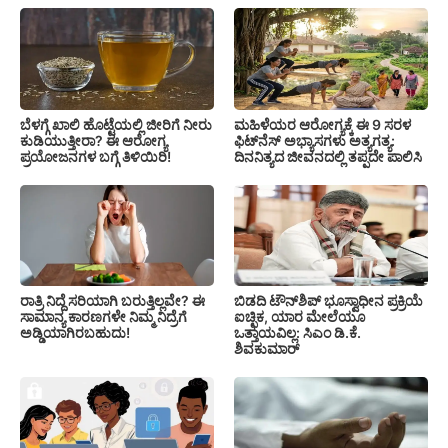
ಬೆಳಗ್ಗೆ ಖಾಲಿ ಹೊಟ್ಟೆಯಲ್ಲಿ ಜೀರಿಗೆ ನೀರು
ಮಹಿಳೆಯರ ಆರೋಗ್ಯಕ್ಕೆ ಈ 9 ಸರಳ
ಕುಡಿಯುತ್ತೀರಾ? ಈ ಆರೋಗ್ಯ
ಫಿಟ್‌ನೆಸ್‌ ಅಭ್ಯಾಸಗಳು ಅತ್ಯಗತ್ಯ:
ಪ್ರಯೋಜನಗಳ ಬಗ್ಗೆ ತಿಳಿಯಿರಿ!
ದಿನನಿತ್ಯದ ಜೀವನದಲ್ಲಿ ತಪ್ಪದೇ ಪಾಲಿಸಿ
ರಾತ್ರಿ ನಿದ್ದೆ ಸರಿಯಾಗಿ ಬರುತ್ತಿಲ್ಲವೇ? ಈ
ಬಿಡದಿ ಟೌನ್‌ಶಿಪ್‌ ಭೂಸ್ವಾಧೀನ ಪ್ರಕ್ರಿಯೆ
ಸಾಮಾನ್ಯ ಕಾರಣಗಳೇ ನಿಮ್ಮ ನಿದ್ರೆಗೆ
ಐಚ್ಛಿಕ, ಯಾರ ಮೇಲೆಯೂ
ಅಡ್ಡಿಯಾಗಿರಬಹುದು!
ಒತ್ತಾಯವಿಲ್ಲ: ಸಿಎಂ ಡಿ.ಕೆ.
ಶಿವಕುಮಾರ್