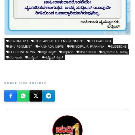
BENGALURU
CARE ABOUT THE ENVIRONMENT
CHITRADURGA
ENVIRONMENT
KANNADA NEWS
PRINCIPAL P. PAPANNA
SUDDIONE
SUDDIONE NEWS
ಕನ್ನಡ ನ್ಯೂಸ್
ಚಿತ್ರದುರ್ಗ
ಪರಿಸರ ಕಾಳಜಿ
ಪ್ರಾಚಾರ್ಯ ಪಿ. ಪಾಪಣ್ಣ
ಬೆಂಗಳೂರು
ಸುದ್ದಿಒನ್
ಸುದ್ದಿಒನ್ ನ್ಯೂಸ್
SHARE THIS ARTICLE