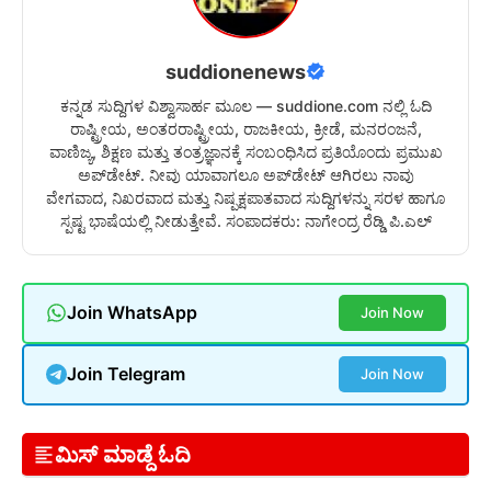
suddionenews
ಕನ್ನಡ ಸುದ್ದಿಗಳ ವಿಶ್ವಾಸಾರ್ಹ ಮೂಲ — suddione.com ನಲ್ಲಿ ಓದಿ
ರಾಷ್ಟ್ರೀಯ, ಅಂತರರಾಷ್ಟ್ರೀಯ, ರಾಜಕೀಯ, ಕ್ರೀಡೆ, ಮನರಂಜನೆ,
ವಾಣಿಜ್ಯ, ಶಿಕ್ಷಣ ಮತ್ತು ತಂತ್ರಜ್ಞಾನಕ್ಕೆ ಸಂಬಂಧಿಸಿದ ಪ್ರತಿಯೊಂದು ಪ್ರಮುಖ
ಅಪ್‌ಡೇಟ್. ನೀವು ಯಾವಾಗಲೂ ಅಪ್‌ಡೇಟ್ ಆಗಿರಲು ನಾವು
ವೇಗವಾದ, ನಿಖರವಾದ ಮತ್ತು ನಿಷ್ಪಕ್ಷಪಾತವಾದ ಸುದ್ದಿಗಳನ್ನು ಸರಳ ಹಾಗೂ
ಸ್ಪಷ್ಟ ಭಾಷೆಯಲ್ಲಿ ನೀಡುತ್ತೇವೆ. ಸಂಪಾದಕರು: ನಾಗೇಂದ್ರ ರೆಡ್ಡಿ ಪಿ.ಎಲ್
Join WhatsApp
Join Now
Join Telegram
Join Now
ಮಿಸ್ ಮಾಡ್ದೆ ಓದಿ