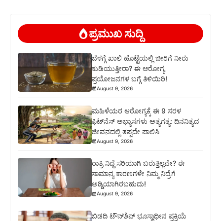
ಪ್ರಮುಖ ಸುದ್ದಿ
ಬೆಳಗ್ಗೆ ಖಾಲಿ ಹೊಟ್ಟೆಯಲ್ಲಿ ಜೀರಿಗೆ ನೀರು
ಕುಡಿಯುತ್ತೀರಾ? ಈ ಆರೋಗ್ಯ
ಪ್ರಯೋಜನಗಳ ಬಗ್ಗೆ ತಿಳಿಯಿರಿ!
August 9, 2026
ಮಹಿಳೆಯರ ಆರೋಗ್ಯಕ್ಕೆ ಈ 9 ಸರಳ
ಫಿಟ್‌ನೆಸ್‌ ಅಭ್ಯಾಸಗಳು ಅತ್ಯಗತ್ಯ: ದಿನನಿತ್ಯದ
ಜೀವನದಲ್ಲಿ ತಪ್ಪದೇ ಪಾಲಿಸಿ
August 9, 2026
ರಾತ್ರಿ ನಿದ್ದೆ ಸರಿಯಾಗಿ ಬರುತ್ತಿಲ್ಲವೇ? ಈ
ಸಾಮಾನ್ಯ ಕಾರಣಗಳೇ ನಿಮ್ಮ ನಿದ್ರೆಗೆ
ಅಡ್ಡಿಯಾಗಿರಬಹುದು!
August 9, 2026
ಬಿಡದಿ ಟೌನ್‌ಶಿಪ್‌ ಭೂಸ್ವಾಧೀನ ಪ್ರಕ್ರಿಯೆ