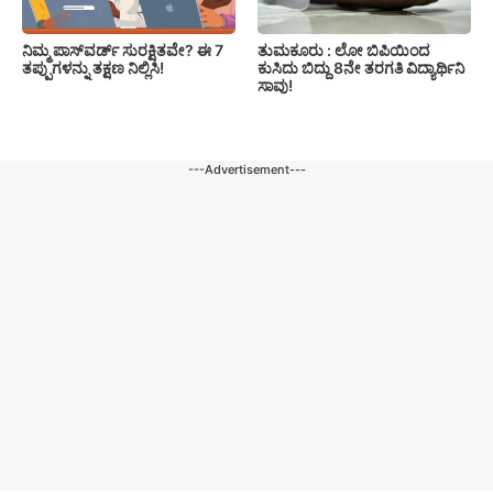
ನಿಮ್ಮ ಪಾಸ್‌ವರ್ಡ್ ಸುರಕ್ಷಿತವೇ? ಈ 7
ತುಮಕೂರು : ಲೋ ಬಿಪಿಯಿಂದ
ತಪ್ಪುಗಳನ್ನು ತಕ್ಷಣ ನಿಲ್ಲಿಸಿ!
ಕುಸಿದು ಬಿದ್ದು 8ನೇ ತರಗತಿ ವಿದ್ಯಾರ್ಥಿನಿ
ಸಾವು!
---Advertisement---