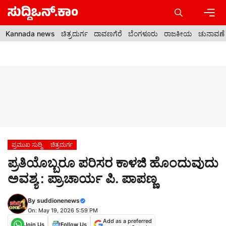
Skip
to
content
Men
Kannada news
ಚಿತ್ರದುರ್ಗ
ದಾವಣಗೆರೆ
ಬೆಂಗಳೂರು
ರಾಜಕೀಯ
ಚುನಾವಣೆ
ಪ್ರಮುಖ ಸುದ್ದಿ
ಚಿತ್ರದುರ್ಗ
ಪ್ರತಿಯೊಬ್ಬರೂ ಪರಿಸರ ಕಾಳಜಿ ಹೊಂದುವುದು
ಅವಶ್ಯ : ಪ್ರಾಚಾರ್ಯ ಪಿ. ಪಾಪಣ್ಣ
By
suddionenews
On: May 19, 2026 5:59 PM
Add as a preferred
Join Us
Follow Us