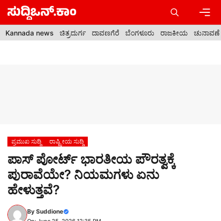
Skip
to
content
Men
Kannada news
ಚಿತ್ರದುರ್ಗ
ದಾವಣಗೆರೆ
ಬೆಂಗಳೂರು
ರಾಜಕೀಯ
ಚುನಾವಣೆ
ಪ್ರಮುಖ ಸುದ್ದಿ
ರಾಷ್ಟ್ರೀಯ ಸುದ್ದಿ
ಪಾಸ್‌ ಪೋರ್ಟ್ ಭಾರತೀಯ ಪೌರತ್ವಕ್ಕೆ
ಪುರಾವೆಯೇ? ನಿಯಮಗಳು ಏನು
ಹೇಳುತ್ತವೆ?
By
Suddione
On: June 25, 2026 12:35 PM