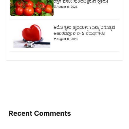
ರಸ್ತೆಗೆ ಫಸಲು ಸುರಿಯುತ್ತಿರುವ ರೈತರು!
August 8, 2026
ಆರೋಗ್ಯಕರ ಹೃದಯಕ್ಕಾಗಿ ನಿಮ್ಮ ದಿನನಿತ್ಯದ
ಆಹಾರದಲ್ಲಿರಲಿ ಈ 5 ಪದಾರ್ಥಗಳು!
August 8, 2026
Recent Comments