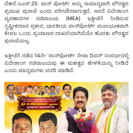
ದೆಹಲಿ.ಜೂನ್.25: ಪಾಸ್‌ ಪೋರ್ಟ್ ಅನ್ನು ಸಾಮಾನ್ಯವಾಗಿ ಪೌರತ್ವದ
ಪ್ರಮುಖ ಪುರಾವೆ ಎಂದು ಪರಿಗಣಿಸಲಾಗುತ್ತದೆ. ಆದರೆ ವಿದೇಶಾಂಗ
ವ್ಯವಹಾರಗಳ ಸಚಿವಾಲಯ (MEA) ಇತ್ತೀಚೆಗೆ ನೀಡಿರುವ
ಸ್ಪಷ್ಟೀಕರಣದ ಪ್ರಕಾರ, ಭಾರತೀಯ ಪಾಸ್‌ಪೋರ್ಟ್ ಮೂಲಭೂತವಾಗಿ
ಕೇವಲ ಒಂದು ಪ್ರಯಾಣದ ದಾಖಲೆಯಾಗಿದೆಯೇ ಹೊರತು ಪೌರತ್ವದ
ಪುರಾವೆಯಲ್ಲ.
ಇತ್ತೀಚೆಗೆ ನಡೆದ 14ನೇ ‘ಪಾಸ್‌ಪೋರ್ಟ್ ಸೇವಾ ದಿವಸ್’ ಸಂದರ್ಭದಲ್ಲಿ
ವಿದೇಶಾಂಗ ಸಚಿವಾಲಯವು ಈ ಮಹತ್ವದ ಹೇಳಿಕೆಯನ್ನು ನೀಡಿದೆ
ಎಂದು ಮಾಧ್ಯಮಗಳು ವರದಿ ಮಾಡಿವೆ.