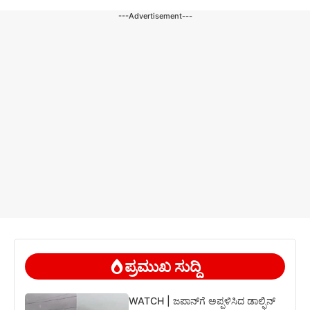
---Advertisement---
ಪ್ರಮುಖ ಸುದ್ದಿ
WATCH | ಜಪಾನ್‌ಗೆ ಅಪ್ಪಳಿಸಿದ ಡಾಲ್ಫಿನ್