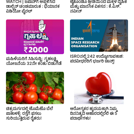
WATCH | ಜಪಾನ್‌ಗೆ ಅಪ್ಪಳಿಸಿದ
ಟೈಕೊಂಡೊ ಕ್ರೀಡೆಯಿಂದ ಮಕ್ಕಳ ದೈಹಿಕ
ಡಾಲ್ಫಿನ್ ಚಂಡಮಾರುತ : ಭಯಾನಕ
ಮತ್ತು ಮಾನಸಿಕ ವಿಕಸನ : ಕೆ.ಎಸ್.
ವಿಡಿಯೋ ವೈರಲ್
ನವೀನ್
ISROನಲ್ಲಿ 242 ಉದ್ಯೋಗಾವಕಾಶ:
ಮಹಿಳೆಯರಿಗೆ ಸಿಹಿಸುದ್ದಿ : ಗೃಹಲಕ್ಷ್ಮಿ
ಪದವೀಧರರಿಗೆ ಭರ್ಜರಿ ಚಾನ್ಸ್!
ಯೋಜನೆಯ 32ನೇ ಕಂತು ಬಿಡುಗಡೆ
ಚಿತ್ರದುರ್ಗದಲ್ಲಿ ಟೊಮೆಟೊ ಬೆಲೆ
ಆರೋಗ್ಯಕರ ಹೃದಯಕ್ಕಾಗಿ ನಿಮ್ಮ
ಪಾತಾಳಕ್ಕೆ: ರಸ್ತೆಗೆ ಫಸಲು
ದಿನನಿತ್ಯದ ಆಹಾರದಲ್ಲಿರಲಿ ಈ 5
ಸುರಿಯುತ್ತಿರುವ ರೈತರು!
ಪದಾರ್ಥಗಳು!