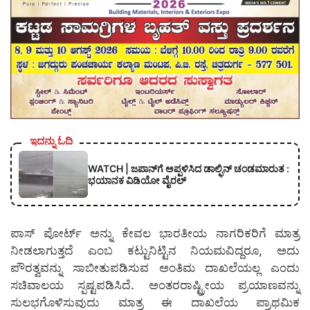
ಇದನ್ನು ಓದಿ
WATCH | ಜಪಾನ್‌ಗೆ ಅಪ್ಪಳಿಸಿದ ಡಾಲ್ಫಿನ್ ಚಂಡಮಾರುತ :
ಭಯಾನಕ ವಿಡಿಯೋ ವೈರಲ್
ಪಾಸ್‌ ಪೋರ್ಟ್ ಅನ್ನು ಕೇವಲ ಭಾರತೀಯ ನಾಗರಿಕರಿಗೆ ಮಾತ್ರ
ನೀಡಲಾಗುತ್ತದೆ ಎಂಬ ಕಟ್ಟುನಿಟ್ಟಿನ ನಿಯಮವಿದ್ದರೂ, ಅದು
ಪೌರತ್ವವನ್ನು ಸಾಬೀತುಪಡಿಸುವ ಅಂತಿಮ ದಾಖಲೆಯಲ್ಲ ಎಂದು
ಸಚಿವಾಲಯ ಸ್ಪಷ್ಟಪಡಿಸಿದೆ. ಅಂತರರಾಷ್ಟ್ರೀಯ ಪ್ರಯಾಣವನ್ನು
ಸುಲಭಗೊಳಿಸುವುದು ಮಾತ್ರ ಈ ದಾಖಲೆಯ ಪ್ರಾಥಮಿಕ