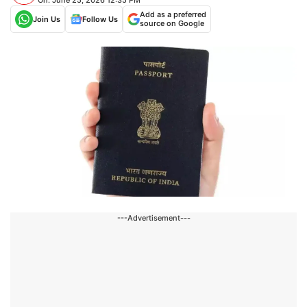
Add as a preferred
Join Us
Follow Us
source on Google
---Advertisement---