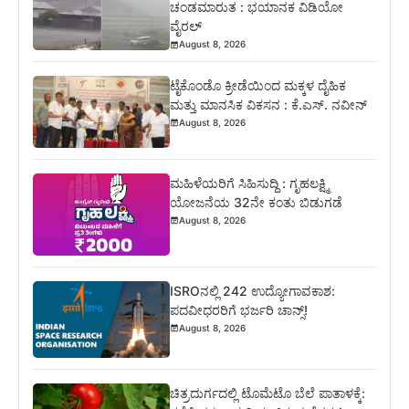
ಚಂಡಮಾರುತ : ಭಯಾನಕ ವಿಡಿಯೋ
ವೈರಲ್
August 8, 2026
ಟೈಕೊಂಡೊ ಕ್ರೀಡೆಯಿಂದ ಮಕ್ಕಳ ದೈಹಿಕ
ಮತ್ತು ಮಾನಸಿಕ ವಿಕಸನ : ಕೆ.ಎಸ್. ನವೀನ್
August 8, 2026
ಮಹಿಳೆಯರಿಗೆ ಸಿಹಿಸುದ್ದಿ : ಗೃಹಲಕ್ಷ್ಮಿ
ಯೋಜನೆಯ 32ನೇ ಕಂತು ಬಿಡುಗಡೆ
August 8, 2026
ISROನಲ್ಲಿ 242 ಉದ್ಯೋಗಾವಕಾಶ:
ಪದವೀಧರರಿಗೆ ಭರ್ಜರಿ ಚಾನ್ಸ್!
August 8, 2026
ಚಿತ್ರದುರ್ಗದಲ್ಲಿ ಟೊಮೆಟೊ ಬೆಲೆ ಪಾತಾಳಕ್ಕೆ: