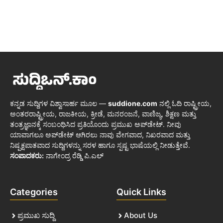
ಕನ್ನಡ ಸುದ್ದಿಗಳ ವಿಶ್ವಾಸಾರ್ಹ ಮೂಲ —
suddione.com
ನಲ್ಲಿ ಓದಿ ರಾಷ್ಟ್ರೀಯ,
ಅಂತರರಾಷ್ಟ್ರೀಯ, ರಾಜಕೀಯ, ಕ್ರೀಡೆ, ಮನರಂಜನೆ, ವಾಣಿಜ್ಯ, ಶಿಕ್ಷಣ ಮತ್ತು
ತಂತ್ರಜ್ಞಾನಕ್ಕೆ ಸಂಬಂಧಿಸಿದ ಪ್ರತಿಯೊಂದು ಪ್ರಮುಖ ಅಪ್‌ಡೇಟ್. ನೀವು
ಯಾವಾಗಲೂ ಅಪ್‌ಡೇಟ್ ಆಗಿರಲು ನಾವು ವೇಗವಾದ, ನಿಖರವಾದ ಮತ್ತು
ನಿಷ್ಪಕ್ಷಪಾತವಾದ ಸುದ್ದಿಗಳನ್ನು ಸರಳ ಹಾಗೂ ಸ್ಪಷ್ಟ ಭಾಷೆಯಲ್ಲಿ ನೀಡುತ್ತೇವೆ.
ಸಂಪಾದಕರು:
ನಾಗೇಂದ್ರ ರೆಡ್ಡಿ ಪಿ.ಎಲ್
Categories
Quick Links
ಪ್ರಮುಖ ಸುದ್ದಿ
About Us