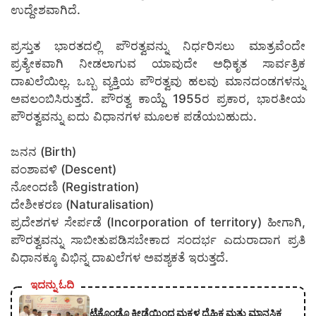
ಉದ್ದೇಶವಾಗಿದೆ.
ಪ್ರಸ್ತುತ ಭಾರತದಲ್ಲಿ ಪೌರತ್ವವನ್ನು ನಿರ್ಧರಿಸಲು ಮಾತ್ರವೆಂದೇ
ಪ್ರತ್ಯೇಕವಾಗಿ ನೀಡಲಾಗುವ ಯಾವುದೇ ಅಧಿಕೃತ ಸಾರ್ವತ್ರಿಕ
ದಾಖಲೆಯಿಲ್ಲ. ಒಬ್ಬ ವ್ಯಕ್ತಿಯ ಪೌರತ್ವವು ಹಲವು ಮಾನದಂಡಗಳನ್ನು
ಅವಲಂಬಿಸಿರುತ್ತದೆ. ಪೌರತ್ವ ಕಾಯ್ದೆ 1955ರ ಪ್ರಕಾರ, ಭಾರತೀಯ
ಪೌರತ್ವವನ್ನು ಐದು ವಿಧಾನಗಳ ಮೂಲಕ ಪಡೆಯಬಹುದು.
ಜನನ (Birth)
ವಂಶಾವಳಿ (Descent)
ನೋಂದಣಿ (Registration)
ದೇಶೀಕರಣ (Naturalisation)
ಪ್ರದೇಶಗಳ ಸೇರ್ಪಡೆ (Incorporation of territory) ಹೀಗಾಗಿ,
ಪೌರತ್ವವನ್ನು ಸಾಬೀತುಪಡಿಸಬೇಕಾದ ಸಂದರ್ಭ ಎದುರಾದಾಗ ಪ್ರತಿ
ವಿಧಾನಕ್ಕೂ ವಿಭಿನ್ನ ದಾಖಲೆಗಳ ಅವಶ್ಯಕತೆ ಇರುತ್ತದೆ.
ಇದನ್ನು ಓದಿ
ಟೈಕೊಂಡೊ ಕ್ರೀಡೆಯಿಂದ ಮಕ್ಕಳ ದೈಹಿಕ ಮತ್ತು ಮಾನಸಿಕ