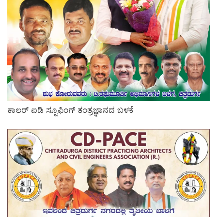
ಕಾಲರ್ ಐಡಿ ಸ್ಪೂಫಿಂಗ್ ತಂತ್ರಜ್ಞಾನದ ಬಳಕೆ