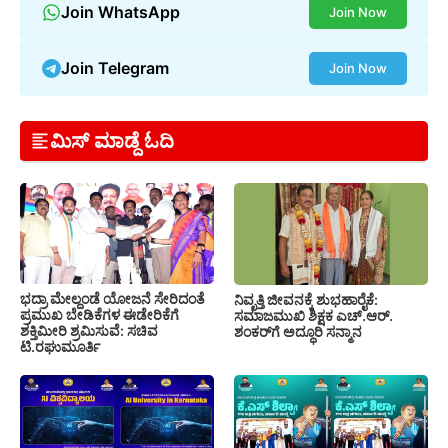
Join WhatsApp
Join Now
Join Telegram
Join Now
ಮಿಸ್ ಮಾಡ್ದೆ ಓದಿ
ಭದ್ರಾ ಮೇಲ್ದಂಡೆ ಯೋಜನೆ ಸೇರಿದಂತೆ
ನಿವೃತ್ತಿ ಜೀವನಕ್ಕೆ ಶುಭಹಾರೈಕೆ:
ಪ್ರಮುಖ ಬೇಡಿಕೆಗಳ ಈಡೇರಿಕೆಗೆ
ಸಮಾಜಮುಖಿ ಶಿಕ್ಷಕ ಎಚ್.ಆರ್.
ಶಕ್ತಿಮೀರಿ ಶ್ರಮಿಸುವೆ: ಸಚಿವ
ಶಂಕರ್‌ಗೆ ಅದ್ಧೂರಿ ಸನ್ಮಾನ
ಟಿ.ರಘುಮೂರ್ತಿ