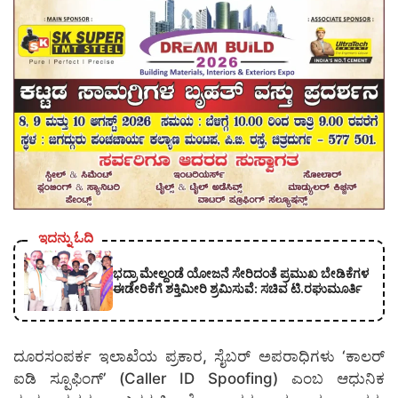
ಇದನ್ನು ಓದಿ
ಭದ್ರಾ ಮೇಲ್ದಂಡೆ ಯೋಜನೆ ಸೇರಿದಂತೆ ಪ್ರಮುಖ ಬೇಡಿಕೆಗಳ
ಈಡೇರಿಕೆಗೆ ಶಕ್ತಿಮೀರಿ ಶ್ರಮಿಸುವೆ: ಸಚಿವ ಟಿ.ರಘುಮೂರ್ತಿ
ದೂರಸಂಪರ್ಕ ಇಲಾಖೆಯ ಪ್ರಕಾರ, ಸೈಬರ್ ಅಪರಾಧಿಗಳು ‘ಕಾಲರ್
ಐಡಿ ಸ್ಪೂಫಿಂಗ್’ (Caller ID Spoofing) ಎಂಬ ಆಧುನಿಕ