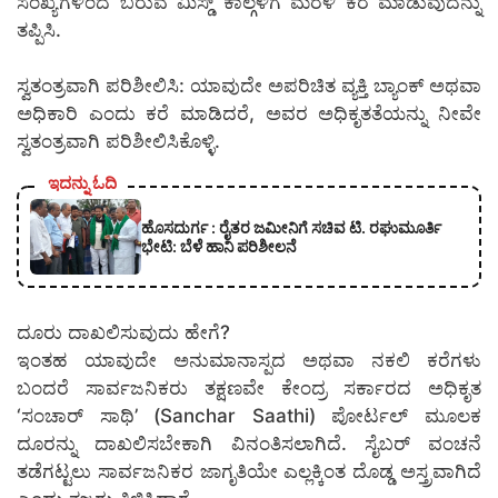
ಸಂಖ್ಯೆಗಳಿಂದ ಬರುವ ಮಿಸ್ಡ್ ಕಾಲ್ಗಳಿಗೆ ಮರಳಿ ಕರೆ ಮಾಡುವುದನ್ನು
ತಪ್ಪಿಸಿ.
ಸ್ವತಂತ್ರವಾಗಿ ಪರಿಶೀಲಿಸಿ: ಯಾವುದೇ ಅಪರಿಚಿತ ವ್ಯಕ್ತಿ ಬ್ಯಾಂಕ್ ಅಥವಾ
ಅಧಿಕಾರಿ ಎಂದು ಕರೆ ಮಾಡಿದರೆ, ಅವರ ಅಧಿಕೃತತೆಯನ್ನು ನೀವೇ
ಸ್ವತಂತ್ರವಾಗಿ ಪರಿಶೀಲಿಸಿಕೊಳ್ಳಿ.
ಇದನ್ನು ಓದಿ
ಹೊಸದುರ್ಗ : ರೈತರ ಜಮೀನಿಗೆ ಸಚಿವ ಟಿ. ರಘುಮೂರ್ತಿ
ಭೇಟಿ: ಬೆಳೆ ಹಾನಿ ಪರಿಶೀಲನೆ
ದೂರು ದಾಖಲಿಸುವುದು ಹೇಗೆ?
ಇಂತಹ ಯಾವುದೇ ಅನುಮಾನಾಸ್ಪದ ಅಥವಾ ನಕಲಿ ಕರೆಗಳು
ಬಂದರೆ ಸಾರ್ವಜನಿಕರು ತಕ್ಷಣವೇ ಕೇಂದ್ರ ಸರ್ಕಾರದ ಅಧಿಕೃತ
‘ಸಂಚಾರ್ ಸಾಥಿ’ (Sanchar Saathi) ಪೋರ್ಟಲ್ ಮೂಲಕ
ದೂರನ್ನು ದಾಖಲಿಸಬೇಕಾಗಿ ವಿನಂತಿಸಲಾಗಿದೆ. ಸೈಬರ್ ವಂಚನೆ
ತಡೆಗಟ್ಟಲು ಸಾರ್ವಜನಿಕರ ಜಾಗೃತಿಯೇ ಎಲ್ಲಕ್ಕಿಂತ ದೊಡ್ಡ ಅಸ್ತ್ರವಾಗಿದೆ