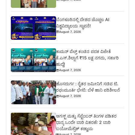
ಬೆಂಗಳೂರಿನಲ್ಲಿ ದೇಶದ ಚೊಚ್ಚಲ AI
ವಿಶ್ವವಿದ್ಯಾಲಯ ಸ್ಥಾಪನೆ!
August 7, 2026
ಕಾಮನ್ ವೆಲ್ತ್ ಕಂಚಿನ ಪದಕ ವಿಜೇತೆ
ಕೆ.ಎಸ್.ಶಿಲ್ಪಾಗೆ ₹15 ಲಕ್ಷ ನಗದು, ಸರ್ಕಾರಿ
ಹುದ್ದೆ!
August 7, 2026
ಹೊಸದುರ್ಗ : ರೈತರ ಜಮೀನಿಗೆ ಸಚಿವ ಟಿ.
ರಘುಮೂರ್ತಿ ಭೇಟಿ: ಬೆಳೆ ಹಾನಿ ಪರಿಶೀಲನೆ
August 7, 2026
ಆಗಸ್ಟ್ ಮತ್ತು ಸೆಪ್ಟೆಂಬರ್ ತಿಂಗಳ ಪಡಿತರ
ಧಾನ್ಯ ಒಂದೇ ಬಾರಿ ವಿತರಣೆ: 2 ಬಾರಿ
ಬಯೋಮೆಟ್ರಿಕ್ ಕಡ್ಡಾಯ
August 7, 2026