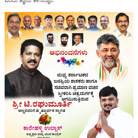
ಎಂದು ತಜ್ಞರು ತಿಳಿಸಿದ್ದಾರೆ.