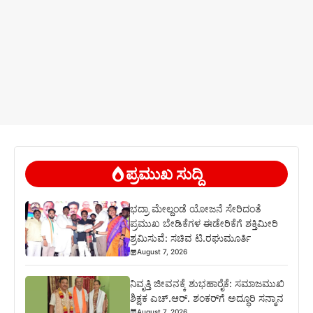
ಪ್ರಮುಖ ಸುದ್ದಿ
ಭದ್ರಾ ಮೇಲ್ದಂಡೆ ಯೋಜನೆ ಸೇರಿದಂತೆ
ಪ್ರಮುಖ ಬೇಡಿಕೆಗಳ ಈಡೇರಿಕೆಗೆ ಶಕ್ತಿಮೀರಿ
ಶ್ರಮಿಸುವೆ: ಸಚಿವ ಟಿ.ರಘುಮೂರ್ತಿ
August 7, 2026
ನಿವೃತ್ತಿ ಜೀವನಕ್ಕೆ ಶುಭಹಾರೈಕೆ: ಸಮಾಜಮುಖಿ
ಶಿಕ್ಷಕ ಎಚ್.ಆರ್. ಶಂಕರ್‌ಗೆ ಅದ್ಧೂರಿ ಸನ್ಮಾನ
August 7, 2026