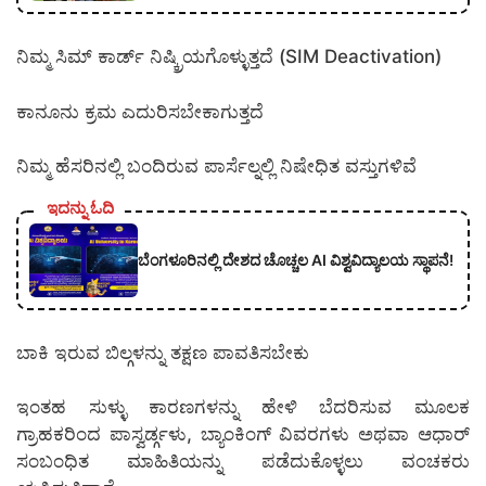
ನಿಮ್ಮ ಸಿಮ್ ಕಾರ್ಡ್ ನಿಷ್ಕ್ರಿಯಗೊಳ್ಳುತ್ತದೆ (SIM Deactivation)
ಕಾನೂನು ಕ್ರಮ ಎದುರಿಸಬೇಕಾಗುತ್ತದೆ
ನಿಮ್ಮ ಹೆಸರಿನಲ್ಲಿ ಬಂದಿರುವ ಪಾರ್ಸೆಲ್ನಲ್ಲಿ ನಿಷೇಧಿತ ವಸ್ತುಗಳಿವೆ
ಇದನ್ನು ಓದಿ
ಬೆಂಗಳೂರಿನಲ್ಲಿ ದೇಶದ ಚೊಚ್ಚಲ AI ವಿಶ್ವವಿದ್ಯಾಲಯ ಸ್ಥಾಪನೆ!
ಬಾಕಿ ಇರುವ ಬಿಲ್ಗಳನ್ನು ತಕ್ಷಣ ಪಾವತಿಸಬೇಕು
ಇಂತಹ ಸುಳ್ಳು ಕಾರಣಗಳನ್ನು ಹೇಳಿ ಬೆದರಿಸುವ ಮೂಲಕ
ಗ್ರಾಹಕರಿಂದ ಪಾಸ್ವರ್ಡ್ಗಳು, ಬ್ಯಾಂಕಿಂಗ್ ವಿವರಗಳು ಅಥವಾ ಆಧಾರ್
ಸಂಬಂಧಿತ ಮಾಹಿತಿಯನ್ನು ಪಡೆದುಕೊಳ್ಳಲು ವಂಚಕರು