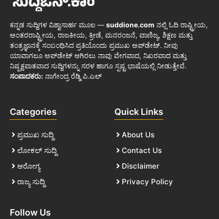
ಕನ್ನಡ ಸುದ್ದಿಗಳ ವಿಶ್ವಾಸಾರ್ಹ ಮೂಲ —
suddione.com
ನಲ್ಲಿ ಓದಿ ರಾಷ್ಟ್ರೀಯ,
ಅಂತರರಾಷ್ಟ್ರೀಯ, ರಾಜಕೀಯ, ಕ್ರೀಡೆ, ಮನರಂಜನೆ, ವಾಣಿಜ್ಯ, ಶಿಕ್ಷಣ ಮತ್ತು
ತಂತ್ರಜ್ಞಾನಕ್ಕೆ ಸಂಬಂಧಿಸಿದ ಪ್ರತಿಯೊಂದು ಪ್ರಮುಖ ಅಪ್‌ಡೇಟ್. ನೀವು
ಯಾವಾಗಲೂ ಅಪ್‌ಡೇಟ್ ಆಗಿರಲು ನಾವು ವೇಗವಾದ, ನಿಖರವಾದ ಮತ್ತು
ನಿಷ್ಪಕ್ಷಪಾತವಾದ ಸುದ್ದಿಗಳನ್ನು ಸರಳ ಹಾಗೂ ಸ್ಪಷ್ಟ ಭಾಷೆಯಲ್ಲಿ ನೀಡುತ್ತೇವೆ.
ಸಂಪಾದಕರು:
ನಾಗೇಂದ್ರ ರೆಡ್ಡಿ ಪಿ.ಎಲ್
Categories
Quick Links
ಪ್ರಮುಖ ಸುದ್ದಿ
About Us
ಲೋಕಲ್ ಸುದ್ದಿ
Contact Us
ಆರೋಗ್ಯ
Disclaimer
ರಾಜ್ಯ ಸುದ್ದಿ
Privacy Policy
Follow Us