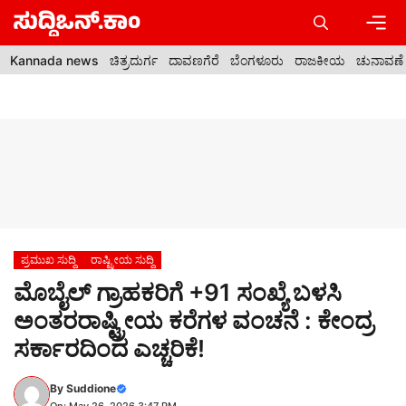
Skip
to
content
Men
Kannada news
ಚಿತ್ರದುರ್ಗ
ದಾವಣಗೆರೆ
ಬೆಂಗಳೂರು
ರಾಜಕೀಯ
ಚುನಾವಣೆ
ಪ್ರಮುಖ ಸುದ್ದಿ
ರಾಷ್ಟ್ರೀಯ ಸುದ್ದಿ
ಮೊಬೈಲ್ ಗ್ರಾಹಕರಿಗೆ +91 ಸಂಖ್ಯೆ ಬಳಸಿ
ಅಂತರರಾಷ್ಟ್ರೀಯ ಕರೆಗಳ ವಂಚನೆ : ಕೇಂದ್ರ
ಸರ್ಕಾರದಿಂದ ಎಚ್ಚರಿಕೆ!
By
Suddione
On: May 26, 2026 3:47 PM