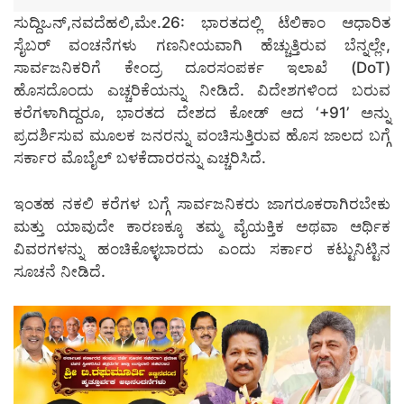
ಸುದ್ದಿಒನ್,ನವದೆಹಲಿ,ಮೇ.26: ಭಾರತದಲ್ಲಿ ಟೆಲಿಕಾಂ ಆಧಾರಿತ
ಸೈಬರ್ ವಂಚನೆಗಳು ಗಣನೀಯವಾಗಿ ಹೆಚ್ಚುತ್ತಿರುವ ಬೆನ್ನಲ್ಲೇ,
ಸಾರ್ವಜನಿಕರಿಗೆ ಕೇಂದ್ರ ದೂರಸಂಪರ್ಕ ಇಲಾಖೆ (DoT)
ಹೊಸದೊಂದು ಎಚ್ಚರಿಕೆಯನ್ನು ನೀಡಿದೆ. ವಿದೇಶಗಳಿಂದ ಬರುವ
ಕರೆಗಳಾಗಿದ್ದರೂ, ಭಾರತದ ದೇಶದ ಕೋಡ್ ಆದ ‘+91’ ಅನ್ನು
ಪ್ರದರ್ಶಿಸುವ ಮೂಲಕ ಜನರನ್ನು ವಂಚಿಸುತ್ತಿರುವ ಹೊಸ ಜಾಲದ ಬಗ್ಗೆ
ಸರ್ಕಾರ ಮೊಬೈಲ್ ಬಳಕೆದಾರರನ್ನು ಎಚ್ಚರಿಸಿದೆ.
ಇಂತಹ ನಕಲಿ ಕರೆಗಳ ಬಗ್ಗೆ ಸಾರ್ವಜನಿಕರು ಜಾಗರೂಕರಾಗಿರಬೇಕು
ಮತ್ತು ಯಾವುದೇ ಕಾರಣಕ್ಕೂ ತಮ್ಮ ವೈಯಕ್ತಿಕ ಅಥವಾ ಆರ್ಥಿಕ
ವಿವರಗಳನ್ನು ಹಂಚಿಕೊಳ್ಳಬಾರದು ಎಂದು ಸರ್ಕಾರ ಕಟ್ಟುನಿಟ್ಟಿನ
ಸೂಚನೆ ನೀಡಿದೆ.