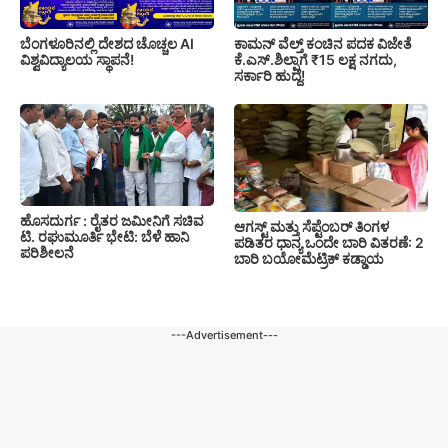
ಬೆಂಗಳೂರಿನಲ್ಲಿ ದೇಶದ ಚೊಚ್ಚಲ AI
ಕಾಮನ್ ವೆಲ್ತ್ ಕಂಚಿನ ಪದಕ ವಿಜೇತೆ
ವಿಶ್ವವಿದ್ಯಾಲಯ ಸ್ಥಾಪನೆ!
ಕೆ.ಎಸ್.ಶಿಲ್ಪಾಗೆ ₹15 ಲಕ್ಷ ನಗದು,
ಸರ್ಕಾರಿ ಹುದ್ದೆ!
ಹೊಸದುರ್ಗ : ರೈತರ ಜಮೀನಿಗೆ ಸಚಿವ
ಆಗಸ್ಟ್ ಮತ್ತು ಸೆಪ್ಟೆಂಬರ್ ತಿಂಗಳ
ಟಿ. ರಘುಮೂರ್ತಿ ಭೇಟಿ: ಬೆಳೆ ಹಾನಿ
ಪಡಿತರ ಧಾನ್ಯ ಒಂದೇ ಬಾರಿ ವಿತರಣೆ: 2
ಪರಿಶೀಲನೆ
ಬಾರಿ ಬಯೋಮೆಟ್ರಿಕ್ ಕಡ್ಡಾಯ
---Advertisement---