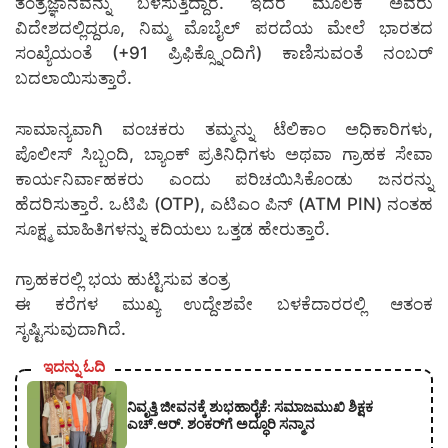
ತಂತ್ರಜ್ಞಾನವನ್ನು ಬಳಸುತ್ತಿದ್ದಾರೆ. ಇದರ ಮೂಲಕ ಅವರು
ವಿದೇಶದಲ್ಲಿದ್ದರೂ, ನಿಮ್ಮ ಮೊಬೈಲ್ ಪರದೆಯ ಮೇಲೆ ಭಾರತದ
ಸಂಖ್ಯೆಯಂತೆ (+91 ಪ್ರಿಫಿಕ್ಸ್ನೊಂದಿಗೆ) ಕಾಣಿಸುವಂತೆ ನಂಬರ್
ಬದಲಾಯಿಸುತ್ತಾರೆ.
ಸಾಮಾನ್ಯವಾಗಿ ವಂಚಕರು ತಮ್ಮನ್ನು ಟೆಲಿಕಾಂ ಅಧಿಕಾರಿಗಳು,
ಪೊಲೀಸ್ ಸಿಬ್ಬಂದಿ, ಬ್ಯಾಂಕ್ ಪ್ರತಿನಿಧಿಗಳು ಅಥವಾ ಗ್ರಾಹಕ ಸೇವಾ
ಕಾರ್ಯನಿರ್ವಾಹಕರು ಎಂದು ಪರಿಚಯಿಸಿಕೊಂಡು ಜನರನ್ನು
ಹೆದರಿಸುತ್ತಾರೆ. ಒಟಿಪಿ (OTP), ಎಟಿಎಂ ಪಿನ್ (ATM PIN) ನಂತಹ
ಸೂಕ್ಷ್ಮ ಮಾಹಿತಿಗಳನ್ನು ಕದಿಯಲು ಒತ್ತಡ ಹೇರುತ್ತಾರೆ.
ಗ್ರಾಹಕರಲ್ಲಿ ಭಯ ಹುಟ್ಟಿಸುವ ತಂತ್ರ
ಈ ಕರೆಗಳ ಮುಖ್ಯ ಉದ್ದೇಶವೇ ಬಳಕೆದಾರರಲ್ಲಿ ಆತಂಕ
ಸೃಷ್ಟಿಸುವುದಾಗಿದೆ.
ಇದನ್ನು ಓದಿ
ನಿವೃತ್ತಿ ಜೀವನಕ್ಕೆ ಶುಭಹಾರೈಕೆ: ಸಮಾಜಮುಖಿ ಶಿಕ್ಷಕ
ಎಚ್.ಆರ್. ಶಂಕರ್‌ಗೆ ಅದ್ಧೂರಿ ಸನ್ಮಾನ