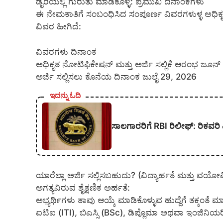
ಡೈರಿಯಲ್ಲಿ ಗುರುತು ಮಾಡಿಕೊಳ್ಳಿ: ಪ್ರಮುಖ ದಿನಾಂಕಗಳು
ಈ ನೇಮಕಾತಿಗೆ ಸಂಬಂಧಿಸಿದ ಸಂಪೂರ್ಣ ವಿವರಗಳುಳ್ಳ ಅಧಿಕೃ
ವಿವರ ಹೀಗಿದೆ:
ವಿವರಗಳು ದಿನಾಂಕ
ಅಧಿಕೃತ ನೋಟಿಫಿಕೇಷನ್ ಮತ್ತು ಅರ್ಜಿ ಸಲ್ಲಿಕೆ ಆರಂಭ ಜೂನ
ಅರ್ಜಿ ಸಲ್ಲಿಸಲು ಕೊನೆಯ ದಿನಾಂಕ ಜುಲೈ 29, 2026
ಇದನ್ನು ಓದಿ
ಸಾಲಗಾರರಿಗೆ RBI ರಿಲೀಫ್‌: ರಿಕವರ
ಯಾರೆಲ್ಲಾ ಅರ್ಜಿ ಸಲ್ಲಿಸಬಹುದು? (ವಿದ್ಯಾರ್ಹತೆ ಮತ್ತು ವಯೋಮ
ಅಗತ್ಯವಿರುವ ಶೈಕ್ಷಣಿಕ ಅರ್ಹತೆ:
ಅಭ್ಯರ್ಥಿಗಳು ತಾವು ಆಯ್ಕೆ ಮಾಡಿಕೊಳ್ಳುವ ಹುದ್ದೆಗೆ ತಕ್ಕಂತ
ಐಟಿಐ (ITI), ಬಿಎಸ್ಸಿ (BSc), ಡಿಪ್ಲೊಮಾ ಅಥವಾ ಇಂಜಿನಿ