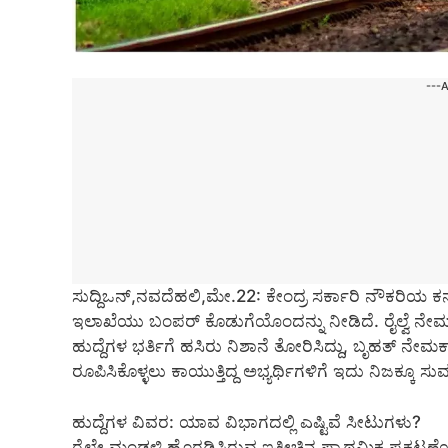
---
ಸುದ್ದಿಒನ್,ನವದೆಹಲಿ,ಮೇ.22: ಕೇಂದ್ರ ಸರ್ಕಾರಿ ನೌಕರಿಯ 
ಇಲಾಖೆಯು ಬಂಪರ್ ಕೊಡುಗೆಯೊಂದನ್ನು ನೀಡಿದೆ. ರೈಲ್ವೆ ನೇಮ
ಹುದ್ದೆಗಳ ಭರ್ತಿಗೆ ಹಸಿರು ನಿಶಾನೆ ತೋರಿಸಿದ್ದು, ಬೃಹತ್ ನೇಮಕಾ
ರೂಪಿಸಿಕೊಳ್ಳಲು ಕಾಯುತ್ತಿದ್ದ ಅಭ್ಯರ್ಥಿಗಳಿಗೆ ಇದು ನಿಜಕ್ಕೂ ಸ
ಹುದ್ದೆಗಳ ವಿವರ: ಯಾವ ವಿಭಾಗದಲ್ಲಿ ಎಷ್ಟಿವೆ ಸೀಟುಗಳು?
ರೈಲ್ವೇ ಮಂಡಳಿ ಹೊರಡಿಸಿರುವ ಇತ್ತೀಚಿನ ಪ್ರಾಥಮಿಕ ಪ್ರಕಟಣೆಯ