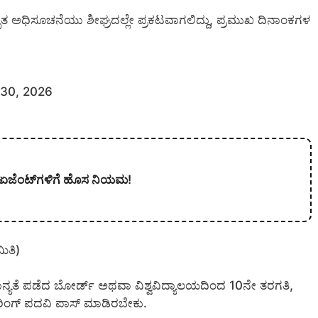
ತ ಅಧಿಸೂಚನೆಯು ಶೀಘ್ರದಲ್ಲೇ ಪ್ರಕಟವಾಗಲಿದ್ದು, ಪ್ರಮುಖ ದಿನಾಂಕಗಳ
್ 30, 2026
ಿ ಏಜೆಂಟ್‌ಗಳಿಗೆ ಹೊಸ ನಿಯಮ!
ಿತಿ)
ೆ ಮಾನ್ಯತೆ ಪಡೆದ ಬೋರ್ಡ್ ಅಥವಾ ವಿಶ್ವವಿದ್ಯಾಲಯದಿಂದ 10ನೇ ತರಗತಿ,
ಯರಿಂಗ್ ಪದವಿ ಪಾಸ್ ಮಾಡಿರಬೇಕು.