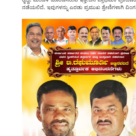
ನಡೆಯಲಿದೆ. ಇವುಗಳನ್ನು ಎರಡು ಪ್ರಮುಖ ಶ್ರೇಣಿಗಳಾಗಿ ವಿಂಗ