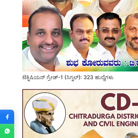
ಟೆಕ್ನಿಷಿಯನ್ ಗ್ರೇಡ್-1 (ಸಿಗ್ನಲ್): 323 ಹುದ್ದೆಗಳು