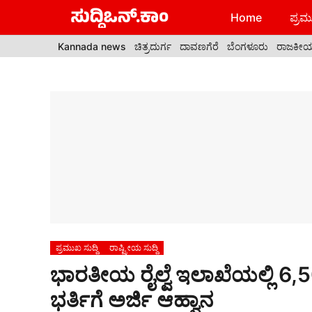
Skip
Home
ಪ್ರಮು
to
content
Kannada news
ಚಿತ್ರದುರ್ಗ
ದಾವಣಗೆರೆ
ಬೆಂಗಳೂರು
ರಾಜಕೀ
ಪ್ರಮುಖ ಸುದ್ದಿ
ರಾಷ್ಟ್ರೀಯ ಸುದ್ದಿ
ಭಾರತೀಯ ರೈಲ್ವೆ ಇಲಾಖೆಯಲ್ಲಿ 6,500
ಭರ್ತಿಗೆ ಅರ್ಜಿ ಆಹ್ವಾನ