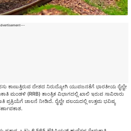
Advertisement---
ಕನಸು ಕಾಣುತ್ತಿರುವ ದೇಶದ ನಿರುದ್ಯೋಗಿ ಯುವಜನತೆಗೆ ಭಾರತೀಯ ರೈಲ್ವೇ
ಕಾತಿ ಮಂಡಳಿ (RRB) ತಾಂತ್ರಿಕ ವಿಭಾಗದಲ್ಲಿ ಖಾಲಿ ಇರುವ ಸಾವಿರಾರು
ತಿ ಪ್ರಕ್ರಿಯೆಗೆ ಚಾಲನೆ ನೀಡಿದೆ. ರೈಲ್ವೇ ವಲಯದಲ್ಲಿ ಉತ್ತಮ ಭವಿಷ್ಯ
ುವರ್ಣಾವಕಾಶ.
 ಪ್ರಕಾರ, ಒಟ್ಟು 6,565 ಟೆಕ್ನಿಷಿಯನ್ ಹುದ್ದೆಗಳ ನೇಮಕಾತಿ