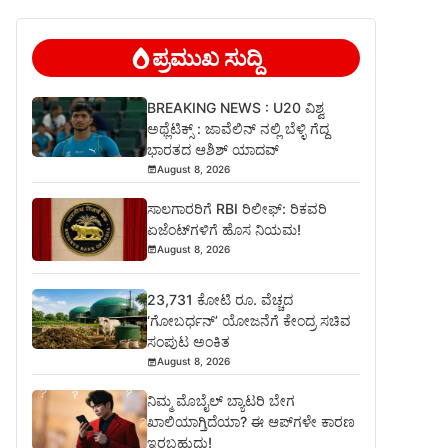
ಪ್ರಮುಖ ಸುದ್ದಿ
BREAKING NEWS : U20 ವಿಶ್ವ
ಅಥ್ಲೆಟಿಕ್ಸ್‌ : ಜಾವೆಲಿನ್ ನಲ್ಲಿ ಬೆಳ್ಳಿ ಗೆದ್ದ
ಭಾರತದ ಆಶಿಶ್ ಯಾದವ್
August 8, 2026
ಸಾಲಗಾರರಿಗೆ RBI ರಿಲೀಫ್‌: ರಿಕವರಿ
ಏಜೆಂಟ್‌ಗಳಿಗೆ ಹೊಸ ನಿಯಮ!
August 8, 2026
23,731 ಕೋಟಿ ರೂ. ವೆಚ್ಚದ
‘ಗೋಬರ್ಧನ್’ ಯೋಜನೆಗೆ ಕೇಂದ್ರ ಸಚಿವ
ಸಂಪುಟ ಅಂಕಿತ
August 8, 2026
ನಿಮ್ಮ ಮೊಬೈಲ್ ಬ್ಯಾಟರಿ ಬೇಗ
ಖಾಲಿಯಾಗ್ತಿದೆಯಾ? ಈ ಆಪ್‌ಗಳೇ ಕಾರಣ
ಇರಬಹುದು!