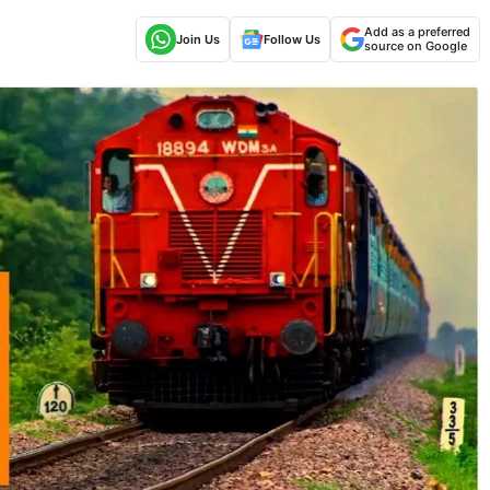
Add as a preferred
Join Us
Follow Us
source on Google