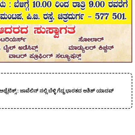
ಿಕ್ಸ್‌ : ಜಾವೆಲಿನ್ ನಲ್ಲಿ ಬೆಳ್ಳಿ ಗೆದ್ದ ಭಾರತದ ಆಶಿಶ್ ಯಾದವ್