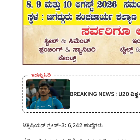
ಇದನ್ನು ಓದಿ
BREAKING NEWS : U20 ವಿಶ್ವ ಅಥ್ಲೆಟ
ಟೆಕ್ನಿಷಿಯನ್ ಗ್ರೇಡ್-3: 6,242 ಹುದ್ದೆಗಳು