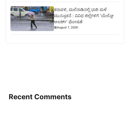
ಕರಾವಳಿ, ಮಲೆನಾಡಿನಲ್ಲಿ ಭಾರಿ ಮಳೆ
ಮುನ್ಸೂಚನೆ : ವಿವಿಧ ಜಿಲ್ಲೆಗಳಿಗೆ ‘ಯೆಲ್ಲೋ
ಅಲರ್ಟ್’ ಘೋಷಣೆ
August 7, 2026
Recent Comments