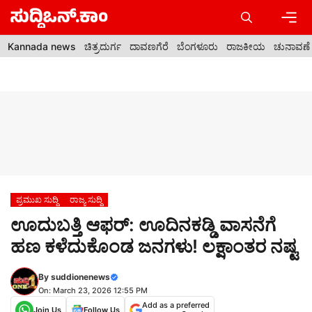
Skip
to
content
Men
Kannada news
ಚಿತ್ರದುರ್ಗ
ದಾವಣಗೆರೆ
ಬೆಂಗಳೂರು
ರಾಜಕೀಯ
ಚುನಾವಣೆ
ಪ್ರಮುಖ ಸುದ್ದಿ
ರಾಜ್ಯ ಸುದ್ದಿ
ಊದುಬತ್ತಿ ಆಫರ್: ಊದಿನಕಡ್ಡಿ ವಾಸನೆಗೆ
ಹಣ ಕಳೆದುಕೊಂಡ ಜನಗಳು! ಲಕ್ಷಾಂತರ ನಷ್ಟ
By
suddionenews
On: March 23, 2026 12:55 PM
Add as a preferred
Join Us
Follow Us