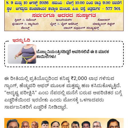
ಇದನ್ನು ಓದಿ
ಬೊಜ್ಜು ನಿಯಂತ್ರಿಸದಿದ್ದರೆ ಆವರಿಸಲಿವೆ ಈ 8 ಮಾರಕ
ಕಾಯಿಲೆಗಳು!
ಈ ರೀತಿಯಲ್ಲಿ ಪ್ರತಿಯೊಬ್ಬರಿಂದ ಕನಿಷ್ಠ ₹2,000 ಲಾಭ ಗಳಿಸುವ
ಗ್ಯಾಂಗ್‌, ಹೆಚ್ಚುವರಿ ಆಫರ್ ಮೂಲಕ ಮತ್ತಷ್ಟು ಹಣ ಕಸಿದುಕೊಳ್ಳುತ್ತಿದೆ.
“ಅದೃಷ್ಟ ಪರೀಕ್ಷಿಸಿ” ಎಂಬ ನೆಪದಲ್ಲಿ ಮನೆಗೆ ಬರುವ ಅಪರಿಚಿತರ ಬಗ್ಗೆ
ಎಚ್ಚರಿಕೆಯಿಂದ ಇರಬೇಕು ಎಂದು ಮೋಸಕ್ಕೆ ಒಳಗಾದವರು
ಸಾರ್ವಜನಿಕರಿಗೆ ಎಚ್ಚರಿಕೆ ನೀಡಿದ್ದಾರೆ.