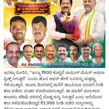
ಇದಕ್ಕೂ ಮೀರಿಸಿ, “ಇನ್ನೂ ₹600 ಕೊಟ್ಟರೆ ವಾಷಿಂಗ್ ಮೆಷಿನ್ ಅಥವಾ
ಫ್ರಿಡ್ಜ್ ಸಿಗುತ್ತದೆ” ಎಂದು ಹೊಸ ಆಫರ್ ಹೇಳಿ ಜನರನ್ನು ಮತ್ತಷ್ಟು
ಸೆಳೆಯುತ್ತಾರೆ. ಮೂರು ದಿನಗಳಲ್ಲಿ ಮನೆಗೆ ತಲುಪಿಸುವ ಭರವಸೆ ನೀಡಿ
ಹಣ ಪಡೆದು ನಂತರ ಪರಾರಿಯಾಗುತ್ತಾರೆ. ಈ ಮಾತಿಗೆ ಮರುಳಾದ
ಹಲವರು ಕಡಿಮೆ ದರದಲ್ಲಿ ದೊಡ್ಡ ವಸ್ತು ಸಿಗುತ್ತದೆ ಎಂಬ ಆಸೆಯಿಂದ
ಹಣ ಕಳೆದುಕೊಂಡಿದ್ದಾರೆ.₹3,999 ನೀಡಿ ಪಡೆದ ವಸ್ತುಗಳನ್ನು