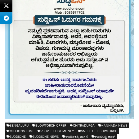
BENGALURU
BLOWTORCH OFFER
CHITRADURGA
KANNADA NEWS
MILLIONS LOST
PEOPLE LOST MONEY
SMELL OF BLOWTORCH
SUDDIONE
SUDDIONE NEWS
ಊದಿನಕಡ್ಡಿ ವಾಸನೆ
ಊದುಬತ್ತಿ ಆಫರ್