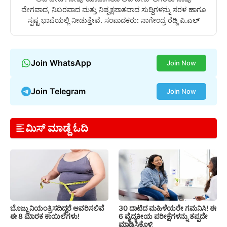
ವೇಗವಾದ, ನಿಖರವಾದ ಮತ್ತು ನಿಷ್ಪಕ್ಷಪಾತವಾದ ಸುದ್ದಿಗಳನ್ನು ಸರಳ ಹಾಗೂ
ಸ್ಪಷ್ಟ ಭಾಷೆಯಲ್ಲಿ ನೀಡುತ್ತೇವೆ. ಸಂಪಾದಕರು: ನಾಗೇಂದ್ರ ರೆಡ್ಡಿ ಪಿ.ಎಲ್
Join WhatsApp
Join Now
Join Telegram
Join Now
ಮಿಸ್ ಮಾಡ್ದೆ ಓದಿ
ಬೊಜ್ಜು ನಿಯಂತ್ರಿಸದಿದ್ದರೆ ಆವರಿಸಲಿವೆ
30 ದಾಟಿದ ಮಹಿಳೆಯರೇ ಗಮನಿಸಿ! ಈ
ಈ 8 ಮಾರಕ ಕಾಯಿಲೆಗಳು!
6 ವೈದ್ಯಕೀಯ ಪರೀಕ್ಷೆಗಳನ್ನು ತಪ್ಪದೇ
ಮಾಡಿಸಿಕೊಳ್ಳಿ