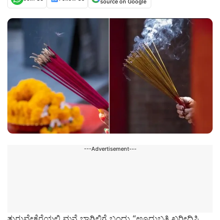
source on Google
---Advertisement---
ತುರುವೇಕೆರೆಯಲ್ಲಿ ಮನೆ ಬಾಗಿಲಿಗೆ ಬಂದು “ಊದುಬತ್ತಿ ಖರೀದಿಸಿ,