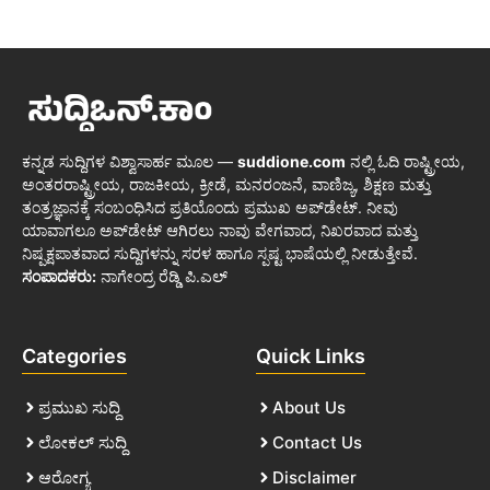
ಕನ್ನಡ ಸುದ್ದಿಗಳ ವಿಶ್ವಾಸಾರ್ಹ ಮೂಲ —
suddione.com
ನಲ್ಲಿ ಓದಿ ರಾಷ್ಟ್ರೀಯ,
ಅಂತರರಾಷ್ಟ್ರೀಯ, ರಾಜಕೀಯ, ಕ್ರೀಡೆ, ಮನರಂಜನೆ, ವಾಣಿಜ್ಯ, ಶಿಕ್ಷಣ ಮತ್ತು
ತಂತ್ರಜ್ಞಾನಕ್ಕೆ ಸಂಬಂಧಿಸಿದ ಪ್ರತಿಯೊಂದು ಪ್ರಮುಖ ಅಪ್‌ಡೇಟ್. ನೀವು
ಯಾವಾಗಲೂ ಅಪ್‌ಡೇಟ್ ಆಗಿರಲು ನಾವು ವೇಗವಾದ, ನಿಖರವಾದ ಮತ್ತು
ನಿಷ್ಪಕ್ಷಪಾತವಾದ ಸುದ್ದಿಗಳನ್ನು ಸರಳ ಹಾಗೂ ಸ್ಪಷ್ಟ ಭಾಷೆಯಲ್ಲಿ ನೀಡುತ್ತೇವೆ.
ಸಂಪಾದಕರು:
ನಾಗೇಂದ್ರ ರೆಡ್ಡಿ ಪಿ.ಎಲ್
Categories
Quick Links
ಪ್ರಮುಖ ಸುದ್ದಿ
About Us
ಲೋಕಲ್ ಸುದ್ದಿ
Contact Us
ಆರೋಗ್ಯ
Disclaimer