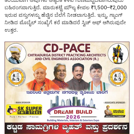
ತೆರೆಯುವಾಗ ಅವುಗಳು ಅತ್ಯಂತ ಕಳಪೆ ಗುಣಮಟ್ಟದವಾಗಿರುವುದು
ಬಹಿರಂಗವಾಗುತ್ತಿದೆ. ಮಾರುಕಟ್ಟೆ ಮೌಲ್ಯ ಕೇವಲ ₹1,500–₹2,000
ಇರುವ ವಸ್ತುಗಳನ್ನು ಹೆಚ್ಚಿನ ಬೆಲೆಗೆ ನೀಡಲಾಗುತ್ತಿದೆ. ಇನ್ನು, ಗ್ಯಾಂಗ್
ನೀಡಿದ ಮೊಬೈಲ್ ಸಂಖ್ಯೆಗೆ ಕರೆ ಮಾಡಿದರೆ ಸ್ವಿಚ್ ಆಫ್ ಆಗಿರುವುದೇ
ಉತ್ತರ.