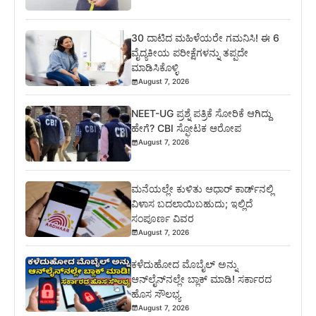
30 ದಾಟಿದ ಮಹಿಳೆಯರೇ ಗಮನಿಸಿ! ಈ 6
ವೈದ್ಯಕೀಯ ಪರೀಕ್ಷೆಗಳನ್ನು ತಪ್ಪದೇ
ಮಾಡಿಸಿಕೊಳ್ಳಿ
August 7, 2026
NEET-UG ಪ್ರಶ್ನೆ ಪತ್ರಿಕೆ ಸೋರಿಕೆ ಆಗಿದ್ದು
ಹೇಗೆ? CBI ಸ್ಫೋಟಕ ಆರೋಪ
August 7, 2026
ಮನೆಯಲ್ಲೇ ಕುಳಿತು ಆಧಾರ್ ಕಾರ್ಡ್‌ನಲ್ಲಿ
ವಿಳಾಸ ಬದಲಾಯಿಬಹುದು; ಇಲ್ಲಿದೆ
ಸಂಪೂರ್ಣ ವಿವರ
August 7, 2026
ಕಳೆದುಹೋದ ಮೊಬೈಲ್ ಅನ್ನು
ಆನ್‌ಲೈನ್‌ನಲ್ಲೇ ಬ್ಲಾಕ್ ಮಾಡಿ! ಸರ್ಕಾರದ
ಹೊಸ ಸೌಲಭ್ಯ
August 7, 2026