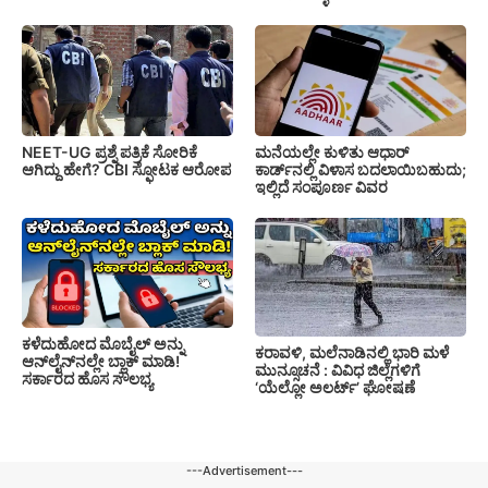
NEET-UG ಪ್ರಶ್ನೆ ಪತ್ರಿಕೆ ಸೋರಿಕೆ
ಮನೆಯಲ್ಲೇ ಕುಳಿತು ಆಧಾರ್
ಆಗಿದ್ದು ಹೇಗೆ? CBI ಸ್ಫೋಟಕ ಆರೋಪ
ಕಾರ್ಡ್‌ನಲ್ಲಿ ವಿಳಾಸ ಬದಲಾಯಿಬಹುದು;
ಇಲ್ಲಿದೆ ಸಂಪೂರ್ಣ ವಿವರ
ಕಳೆದುಹೋದ ಮೊಬೈಲ್ ಅನ್ನು
ಕರಾವಳಿ, ಮಲೆನಾಡಿನಲ್ಲಿ ಭಾರಿ ಮಳೆ
ಆನ್‌ಲೈನ್‌ನಲ್ಲೇ ಬ್ಲಾಕ್ ಮಾಡಿ!
ಮುನ್ಸೂಚನೆ : ವಿವಿಧ ಜಿಲ್ಲೆಗಳಿಗೆ
ಸರ್ಕಾರದ ಹೊಸ ಸೌಲಭ್ಯ
‘ಯೆಲ್ಲೋ ಅಲರ್ಟ್’ ಘೋಷಣೆ
---Advertisement---