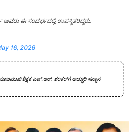
 ಅವರು ಈ ಸಂದರ್ಭದಲ್ಲಿ ಉಪಸ್ಥಿತರಿದ್ದರು.
ay 16, 2026
 ಸಮಾಜಮುಖಿ ಶಿಕ್ಷಕ ಎಚ್.ಆರ್. ಶಂಕರ್‌ಗೆ ಅದ್ಧೂರಿ ಸನ್ಮಾನ