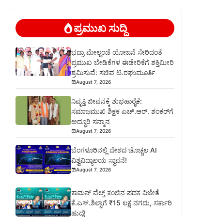
ಪ್ರಮುಖ ಸುದ್ದಿ
ಭದ್ರಾ ಮೇಲ್ದಂಡೆ ಯೋಜನೆ ಸೇರಿದಂತೆ
ಪ್ರಮುಖ ಬೇಡಿಕೆಗಳ ಈಡೇರಿಕೆಗೆ ಶಕ್ತಿಮೀರಿ
ಶ್ರಮಿಸುವೆ: ಸಚಿವ ಟಿ.ರಘುಮೂರ್ತಿ
August 7, 2026
ನಿವೃತ್ತಿ ಜೀವನಕ್ಕೆ ಶುಭಹಾರೈಕೆ:
ಸಮಾಜಮುಖಿ ಶಿಕ್ಷಕ ಎಚ್.ಆರ್. ಶಂಕರ್‌ಗೆ
ಅದ್ಧೂರಿ ಸನ್ಮಾನ
August 7, 2026
ಬೆಂಗಳೂರಿನಲ್ಲಿ ದೇಶದ ಚೊಚ್ಚಲ AI
ವಿಶ್ವವಿದ್ಯಾಲಯ ಸ್ಥಾಪನೆ!
August 7, 2026
ಕಾಮನ್ ವೆಲ್ತ್ ಕಂಚಿನ ಪದಕ ವಿಜೇತೆ
ಕೆ.ಎಸ್.ಶಿಲ್ಪಾಗೆ ₹15 ಲಕ್ಷ ನಗದು, ಸರ್ಕಾರಿ
ಹುದ್ದೆ!