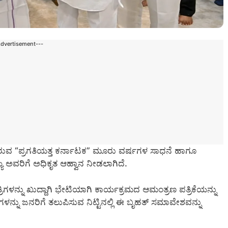
Advertisement---
ಗಿರುವ “ಪ್ರಗತಿಯತ್ತ ಕರ್ನಾಟಕ” ಮೂರು ವರ್ಷಗಳ ಸಾಧನೆ ಹಾಗೂ
್ಯ ಅವರಿಗೆ ಅಧಿಕೃತ ಆಹ್ವಾನ ನೀಡಲಾಗಿದೆ.
ಳನ್ನು ಖುದ್ದಾಗಿ ಭೇಟಿಯಾಗಿ ಕಾರ್ಯಕ್ರಮದ ಆಮಂತ್ರಣ ಪತ್ರಿಕೆಯನ್ನು
ನ್ನು ಜನರಿಗೆ ತಲುಪಿಸುವ ನಿಟ್ಟಿನಲ್ಲಿ ಈ ಬೃಹತ್ ಸಮಾವೇಶವನ್ನು