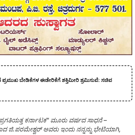
ಪ್ರಮುಖ ಬೇಡಿಕೆಗಳ ಈಡೇರಿಕೆಗೆ ಶಕ್ತಿಮೀರಿ ಶ್ರಮಿಸುವೆ: ಸಚಿವ
್ರಗತಿಯತ್ತ ಕರ್ನಾಟಕ" ಮೂರು ವರ್ಷದ ಸಾಧನೆ –
ಾದ ಜಿ.ಪರಮೇಶ್ವರ್ ಅವರು ಇಂದು ನನ್ನನ್ನು ಭೇಟಿಯಾಗಿ,