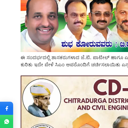
ಈ ಸಂದರ್ಭದಲ್ಲಿ ಶಾಸಕರುಗಳಾದ ಜೆ.ಟಿ. ಪಾಟೀಲ್ ಹಾಗೂ ಎ.ಆರ
ಕುರಿತು ಇದೇ ವೇಳೆ ಸಿಎಂ ಅವರೊಂದಿಗೆ ಚರ್ಚಿಸಲಾಯಿತು ಎನ್ನ