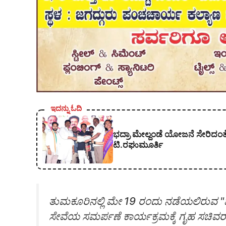
ಇದನ್ನು ಓದಿ
ಭದ್ರಾ ಮೇಲ್ದಂಡೆ ಯೋಜನೆ ಸೇರಿದಂತೆ 
ಟಿ.ರಘುಮೂರ್ತಿ
ತುಮಕೂರಿನಲ್ಲಿ ಮೇ 19 ರಂದು ನಡೆಯಲಿರುವ "ಪ
ಸೇವೆಯ ಸಮರ್ಪಣೆ ಕಾರ್ಯಕ್ರಮಕ್ಕೆ ಗೃಹ ಸಚಿವರ