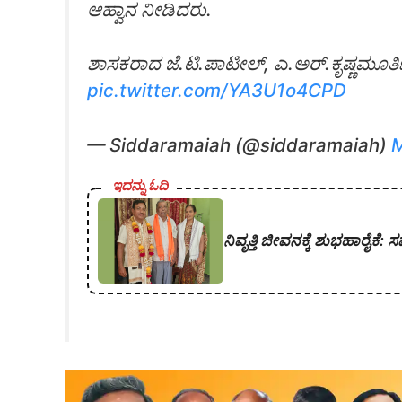
ಆಹ್ವಾನ ನೀಡಿದರು.
ಶಾಸಕರಾದ ಜೆ.ಟಿ.ಪಾಟೀಲ್, ಎ.ಅರ್.ಕೃಷ್ಣಮೂರ್ತಿ
pic.twitter.com/YA3U1o4CPD
— Siddaramaiah (@siddaramaiah)
M
ಇದನ್ನು ಓದಿ
ನಿವೃತ್ತಿ ಜೀವನಕ್ಕೆ ಶುಭಹಾರೈಕೆ: