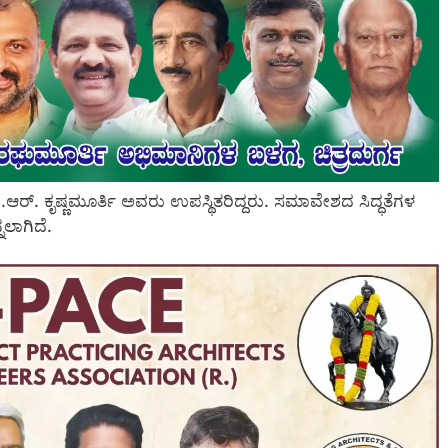
್. ಕೃಷ್ಣಮೂರ್ತಿ ಅವರು ಉಪಸ್ಥಿತರಿದ್ದರು. ಸಮಾವೇಶದ ಸಿದ್ಧತೆಗಳ
ಲಾಗಿದೆ.