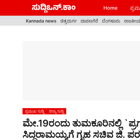
Skip
Home
ಪ್ರಮು
to
content
Kannada news
ಚಿತ್ರದುರ್ಗ
ದಾವಣಗೆರೆ
ಬೆಂಗಳೂರು
ರಾಜಕೀ
ಪ್ರಮುಖ ಸುದ್ದಿ
ರಾಜ್ಯ ಸುದ್ದಿ
ಮೇ.19ರಂದು ತುಮಕೂರಿನಲ್ಲಿ `ಪ್ರ
ಸಿದ್ದರಾಮಯ್ಯಗೆ ಗೃಹ ಸಚಿವ ಜಿ. ಪರ