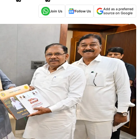
Add as a preferred
Join Us
Follow Us
source on Google