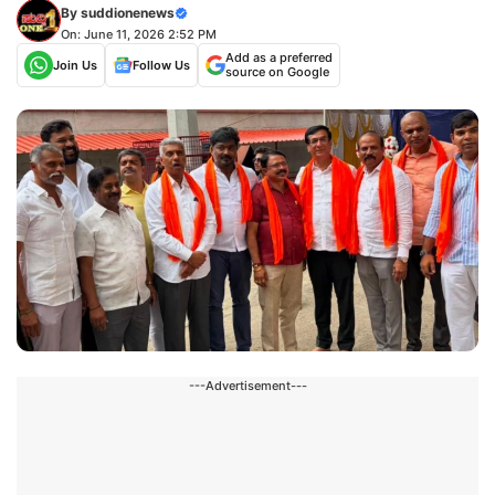
By
suddionenews
On: June 11, 2026 2:52 PM
Add as a preferred
Join Us
Follow Us
source on Google
---Advertisement---