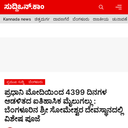
Skip
to
content
Men
Kannada news
ಚಿತ್ರದುರ್ಗ
ದಾವಣಗೆರೆ
ಬೆಂಗಳೂರು
ರಾಜಕೀಯ
ಚುನಾವಣೆ
ಪ್ರಮುಖ ಸುದ್ದಿ
ಬೆಂಗಳೂರು
ಪ್ರಧಾನಿ ಮೋದಿಯಿಂದ 4399 ದಿನಗಳ
ಆಡಳಿತದ ಐತಿಹಾಸಿಕ ಮೈಲುಗಲ್ಲು :
ಬೆಂಗಳೂರಿನ ಶ್ರೀ ಸೋಮೇಶ್ವರ ದೇವಸ್ಥಾನದಲ್ಲಿ
ವಿಶೇಷ ಪೂಜೆ