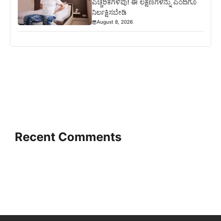
ಎಚ್ಚರಿಕೆಗಳಿವು! ಈ ಲಕ್ಷಣಗಳನ್ನು ಎಂದಿಗೂ
ನಿರ್ಲಕ್ಷಿಸಬೇಡಿ
August 8, 2026
Recent Comments