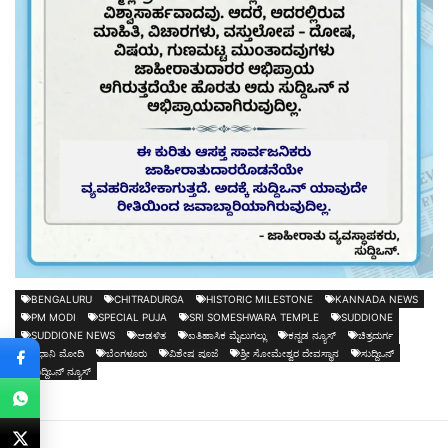
BENGALURU
CHITRADURGA
HISTORIC MILESTONE
KANNADA NEWS
PM MODI
SPECIAL PUJA
SRI SOMESHWARA TEMPLE
SUDDIONE
SUDDIONE NEWS
ಆಡಳಿತ
ಐತಿಹಾಸಿಕ ಮೈಲುಗಲ್ಲು
ಕನ್ನಡ ನ್ಯೂಸ್
ಚಿತ್ರದುರ್ಗ
ಪ್ರಧಾನಿ ಮೋದಿ
ಬೆಂಗಳೂರು
ವಿಶೇಷ ಪೂಜೆ
ಶ್ರೀ ಸೋಮೇಶ್ವರ ದೇವಸ್ಥಾನ
ಸುದ್ದಿಒನ್
ಸುದ್ದಿಒನ್ ನ್ಯೂಸ್