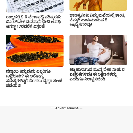
ಚಾಣಕ್ಯ ನೀತಿ: ನಿಮ್ಮ ಮನೆಯಲ್ಲಿ ಶಾಂತಿ,
ರಾಜ್ಯದಲ್ಲಿ SIR ವೇಳಾಪಟ್ಟಿ ಪರಿಷ್ಕರಣೆ:
ನೆಮ್ಮದಿ ಹಾಳುಮಾಡುವ 5
ಬಿಎಲ್‌ಒಗಳ ಮನೆಮನೆ ಭೇಟಿ ಅವಧಿ
ಅಭ್ಯಾಸಗಳಿವು!
ಆಗಸ್ಟ್ 17ರವರೆಗೆ ವಿಸ್ತರಣೆ
ಕಿಡ್ನಿ ಹಾಳಾಗುವ ಮುನ್ನ ದೇಹ ನೀಡುವ
ಪಪ್ಪಾಯಿ ತಿನ್ನುವುದು ಎಲ್ಲರಿಗೂ
ಎಚ್ಚರಿಕೆಗಳಿವು! ಈ ಲಕ್ಷಣಗಳನ್ನು
ಒಳ್ಳೆಯದೇ? ಈ ಆರೋಗ್ಯ
ಎಂದಿಗೂ ನಿರ್ಲಕ್ಷಿಸಬೇಡಿ
ಸಮಸ್ಯೆಗಳಿದ್ದರೆ ಮೊದಲು ವೈದ್ಯರ ಸಲಹೆ
ಪಡೆಯಿರಿ!
---Advertisement---