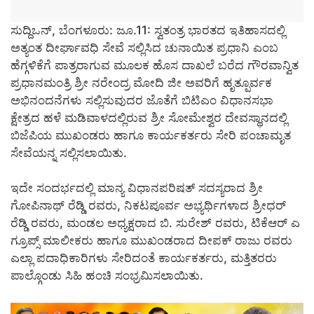
ಸುದ್ದಿಒನ್,
ಬೆಂಗಳೂರು: ಜೂ.11: ಸ್ವತಂತ್ರ ಭಾರತದ ಇತಿಹಾಸದಲ್ಲಿ
ಅತ್ಯಂತ ದೀರ್ಘಾವಧಿ ಸೇವೆ ಸಲ್ಲಿಸಿದ ಚುನಾಯಿತ ಪ್ರಧಾನಿ ಎಂಬ
ಹೆಗ್ಗಳಿಕೆಗೆ ಪಾತ್ರರಾಗುವ ಮೂಲಕ ಹೊಸ ದಾಖಲೆ ಬರೆದ ಗೌರವಾನ್ವಿತ
ಪ್ರಧಾನಮಂತ್ರಿ ಶ್ರೀ ನರೇಂದ್ರ ಮೋದಿ ಜೀ ಅವರಿಗೆ ಹೃತ್ಪೂರ್ವಕ
ಅಭಿನಂದನೆಗಳು ಸಲ್ಲಿಸುವುದರ ಜೊತೆಗೆ ಬಿಟಿಎಂ ವಿಧಾನಸಭಾ
ಕ್ಷೇತ್ರದ ಹಳೆ ಮಡಿವಾಳದಲ್ಲಿರುವ ಶ್ರೀ ಸೋಮೇಶ್ವರ ದೇವಸ್ಥಾನದಲ್ಲಿ
ಬಿಜೆಪಿಯ ಮುಖಂಡರು ಹಾಗೂ ಕಾರ್ಯಕರ್ತರು ಸೇರಿ ಪಂಚಾಮೃತ
ಸೇವೆಯನ್ನ ಸಲ್ಲಿಸಲಾಯಿತು.
ಇದೇ ಸಂದರ್ಭದಲ್ಲಿ ಮಾನ್ಯ ವಿಧಾನಪರಿಷತ್ ಸದಸ್ಯರಾದ ಶ್ರೀ
ಗೋಪಿನಾಥ್ ರೆಡ್ಡಿ ರವರು, ನಿಕಟಪೂರ್ವ ಅಭ್ಯರ್ಥಿಗಳಾದ ಶ್ರೀಧರ್
ರೆಡ್ಡಿ ರವರು, ಮಂಡಲ ಅಧ್ಯಕ್ಷರಾದ ಬಿ. ಸುರೇಶ್ ರವರು, ಟಿಕೆಆರ್ ಎ
ಗ್ರೂಪ್ಸ್ ಮಾಲೀಕರು ಹಾಗೂ ಮುಖಂಡರಾದ ದೀಪಕ್ ರಾಜು ರವರು
ಎಲ್ಲಾ ಪದಾಧಿಕಾರಿಗಳು ಸೇರಿದಂತೆ ಕಾರ್ಯಕರ್ತರು, ಮತ್ತಿತರರು
ಪಾಲ್ಗೊಂಡು ಸಿಹಿ ಹಂಚಿ ಸಂಭ್ರಮಿಸಲಾಯಿತು.