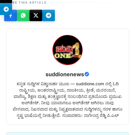
SHARE THIS ARTICLE
suddionenews
ಕನ್ನಡ ಸುದ್ದಿಗಳ ವಿಶ್ವಾಸಾರ್ಹ ಮೂಲ — suddione.com ನಲ್ಲಿ ಓದಿ
ರಾಷ್ಟ್ರೀಯ, ಅಂತರರಾಷ್ಟ್ರೀಯ, ರಾಜಕೀಯ, ಕ್ರೀಡೆ, ಮನರಂಜನೆ,
ವಾಣಿಜ್ಯ, ಶಿಕ್ಷಣ ಮತ್ತು ತಂತ್ರಜ್ಞಾನಕ್ಕೆ ಸಂಬಂಧಿಸಿದ ಪ್ರತಿಯೊಂದು ಪ್ರಮುಖ
ಅಪ್‌ಡೇಟ್. ನೀವು ಯಾವಾಗಲೂ ಅಪ್‌ಡೇಟ್ ಆಗಿರಲು ನಾವು
ವೇಗವಾದ, ನಿಖರವಾದ ಮತ್ತು ನಿಷ್ಪಕ್ಷಪಾತವಾದ ಸುದ್ದಿಗಳನ್ನು ಸರಳ ಹಾಗೂ
ಸ್ಪಷ್ಟ ಭಾಷೆಯಲ್ಲಿ ನೀಡುತ್ತೇವೆ. ಸಂಪಾದಕರು: ನಾಗೇಂದ್ರ ರೆಡ್ಡಿ ಪಿ.ಎಲ್