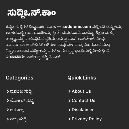
ಕನ್ನಡ ಸುದ್ದಿಗಳ ವಿಶ್ವಾಸಾರ್ಹ ಮೂಲ —
suddione.com
ನಲ್ಲಿ ಓದಿ ರಾಷ್ಟ್ರೀಯ,
ಅಂತರರಾಷ್ಟ್ರೀಯ, ರಾಜಕೀಯ, ಕ್ರೀಡೆ, ಮನರಂಜನೆ, ವಾಣಿಜ್ಯ, ಶಿಕ್ಷಣ ಮತ್ತು
ತಂತ್ರಜ್ಞಾನಕ್ಕೆ ಸಂಬಂಧಿಸಿದ ಪ್ರತಿಯೊಂದು ಪ್ರಮುಖ ಅಪ್‌ಡೇಟ್. ನೀವು
ಯಾವಾಗಲೂ ಅಪ್‌ಡೇಟ್ ಆಗಿರಲು ನಾವು ವೇಗವಾದ, ನಿಖರವಾದ ಮತ್ತು
ನಿಷ್ಪಕ್ಷಪಾತವಾದ ಸುದ್ದಿಗಳನ್ನು ಸರಳ ಹಾಗೂ ಸ್ಪಷ್ಟ ಭಾಷೆಯಲ್ಲಿ ನೀಡುತ್ತೇವೆ.
ಸಂಪಾದಕರು:
ನಾಗೇಂದ್ರ ರೆಡ್ಡಿ ಪಿ.ಎಲ್
Categories
Quick Links
ಪ್ರಮುಖ ಸುದ್ದಿ
About Us
ಲೋಕಲ್ ಸುದ್ದಿ
Contact Us
ಆರೋಗ್ಯ
Disclaimer
ರಾಜ್ಯ ಸುದ್ದಿ
Privacy Policy