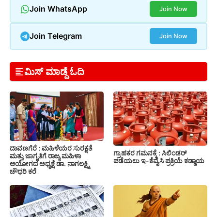
Join WhatsApp
Join Now
Join Telegram
Join Now
ಮಿಸ್ ಮಾಡ್ದೆ ಓದಿ
ದಾವಣಗೆರೆ : ಮಹಿಳೆಯರ ಸುರಕ್ಷತೆ
ಗ್ರಾಹಕರ ಗಮನಕ್ಕೆ : ಸಿಲಿಂಡರ್
ಮತ್ತು ಜಾಗೃತಿಗೆ ರಾಜ್ಯ ಮಹಿಳಾ
ಪಡೆಯಲು ಇ-ಕೆವೈಸಿ ಪ್ರಕ್ರಿಯೆ ಕಡ್ಡಾಯ
ಆಯೋಗದ ಅಧ್ಯಕ್ಷೆ ಡಾ. ನಾಗಲಕ್ಷ್ಮಿ
ಚೌಧರಿ ಕರೆ