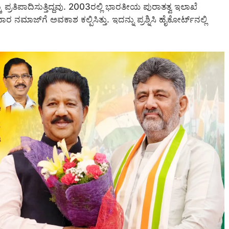
್ರತಿಪಾದಿಸುತ್ತಿದ್ದವು. 2003ರಲ್ಲಿ ಭಾರತೀಯ ಪುರಾತತ್ವ ಇಲಾಖೆ
ಾಜ್‌ಗೆ ಅವಕಾಶ ಕಲ್ಪಿಸಿತ್ತು. ಇದನ್ನು ಪ್ರಶ್ನಿಸಿ ಹೈಕೋರ್ಟ್‌ನಲ್ಲಿ