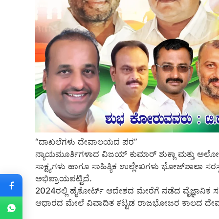
“ದಾಖಲೆಗಳು ದೇವಾಲಯದ ಪರ”
ನ್ಯಾಯಮೂರ್ತಿಗಳಾದ ವಿಜಯ್ ಕುಮಾರ್ ಶುಕ್ಲಾ ಮತ್ತು ಅಲೋಕ್ 
ಸಾಕ್ಷ್ಯಗಳು ಹಾಗೂ ಸಾಹಿತ್ಯಿಕ ಉಲ್ಲೇಖಗಳು ಭೋಜ್‌ಶಾಲಾ ಸರಸ್ವತ
ಅಭಿಪ್ರಾಯಪಟ್ಟಿದೆ.
2024ರಲ್ಲಿ ಹೈಕೋರ್ಟ್ ಆದೇಶದ ಮೇರೆಗೆ ನಡೆದ ವೈಜ್ಞಾನಿಕ ಸ
ಆಧಾರದ ಮೇಲೆ ವಿವಾದಿತ ಕಟ್ಟಡ ರಾಜಭೋಜರ ಕಾಲದ ದೇವಾಲಯವ