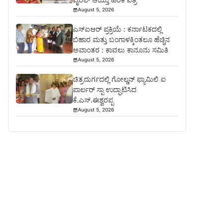
August 5, 2026
ಎಸ್‍ಐಆರ್ ಪ್ರಕ್ರಿಯೆ : ಕರ್ನಾಟಕದಲ್ಲಿ
ಬಿಹಾರ ಮತ್ತು ಬಂಗಾಳಕ್ಕಿಂತಲೂ ಹೆಚ್ಚಿನ
ಅವಾಂತರ : ಕಾವಲು ಕಾನೂನು ಸಮಿತಿ
August 5, 2026
ಚಿತ್ರದುರ್ಗದಲ್ಲಿ ಗೋಲ್ಡನ್ ಫ್ಯಾಮಿಲಿ ಐ
ಪಾರ್ಲರ್ ಸ್ಪಾ ಉದ್ಘಾಟಿಸಿದ
ಕೆ.ಎಸ್.ಈಶ್ವರಪ್ಪ
August 5, 2026