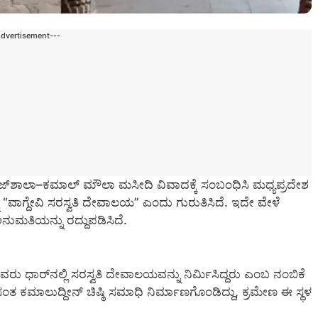
Advertisement---
ಜ್‌ಶಾಲಾ–ಕಮಾಲ್‌ ಮೌಲಾ ಮಸೀದಿ ವಿವಾದಕ್ಕೆ ಸಂಬಂಧಿಸಿ ಮಧ್ಯಪ್ರದೇಶ
ನು “ವಾಗ್ದೇವಿ ಸರಸ್ವತಿ ದೇವಾಲಯ” ಎಂದು ಗುರುತಿಸಿದೆ. ಇದೇ ವೇಳೆ
ನುಮತಿಯನ್ನು ರದ್ದುಪಡಿಸಿದೆ.
ಾರ್‌ನಲ್ಲಿ ಸರಸ್ವತಿ ದೇವಾಲಯವನ್ನು ನಿರ್ಮಿಸಿದ್ದರು ಎಂಬ ನಂಬಿಕೆ
ಕಮಾಲುದ್ದೀನ್‌ ಚಿಷ್ಠಿ ಸಮಾಧಿ ನಿರ್ಮಾಣಗೊಂಡಿದ್ದು, ಕ್ರಮೇಣ ಈ ಸ್ಥಳ