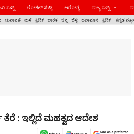
ಖ ಸುದ್ದಿ
ಲೋಕಲ್ ಸುದ್ದಿ
ಆರೋಗ್ಯ
ರಾಜ್ಯ ಸುದ್ದಿ
ರಾ
ಯ
ಚುನಾವಣೆ
ಮಳೆ
ಕ್ರಿಕೆಟ್
ಭಾರತ
ಚಿನ್ನ
ಬೆಳ್ಳಿ
ಹವಾಮಾನ
ಕ್ರಿಕೆಟ್
ಕನ್ನಡ ನ್ಯೂ
 ತೆರೆ : ಇಲ್ಲಿದೆ ಮಹತ್ವದ ಆದೇಶ
Add as a preferred
Join Us
Follow Us