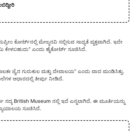
ಿದ್ದೀರಿ
ಪ್ರೀಂ ಕೋರ್ಟ್‌ನಲ್ಲಿ ಮೇಲ್ಮನವಿ ಸಲ್ಲಿಸುವ ಸಾಧ್ಯತೆ ವ್ಯಕ್ತವಾಗಿದೆ. ಇದೇ
ೆ ಭೂಮಿ ಕೇಳಬಹುದು” ಎಂದು ಹೈಕೋರ್ಟ್ ಸೂಚಿಸಿದೆ.
ೂಲತಃ ಜೈನ ಗುರುಕುಲ ಮತ್ತು ದೇವಾಲಯ” ಎಂದು ವಾದ ಮಂಡಿಸಿತ್ತು.
ಲೆಗಳ ಆಧಾರದಲ್ಲಿ ತೀರ್ಪು ನೀಡಿದೆ.
್ತಿ ಸದ್ಯ British Museum ನಲ್ಲಿ ಇದೆ ಎನ್ನಲಾಗಿದೆ. ಈ ಮೂರ್ತಿಯನ್ನು
ನ್ಯಾಯಾಲಯ ಸೂಚಿಸಿದೆ.