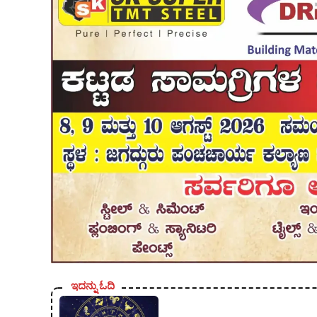
ಇದನ್ನು ಓದಿ