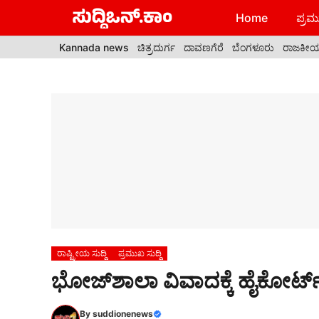
Skip
Home
ಪ್ರಮು
to
content
Kannada news
ಚಿತ್ರದುರ್ಗ
ದಾವಣಗೆರೆ
ಬೆಂಗಳೂರು
ರಾಜಕೀ
ರಾಷ್ಟ್ರೀಯ ಸುದ್ದಿ
ಪ್ರಮುಖ ಸುದ್ದಿ
ಭೋಜ್‌ಶಾಲಾ ವಿವಾದಕ್ಕೆ ಹೈಕೋರ್ಟ್‌
By
suddionenews