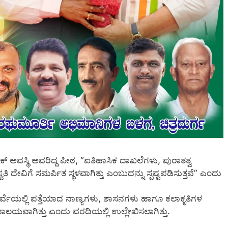
ಅವಸ್ಥಿ ಅವರಿದ್ದ ಪೀಠ, “ಐತಿಹಾಸಿಕ ದಾಖಲೆಗಳು, ಪುರಾತತ್ವ
ಿ ದೇವಿಗೆ ಸಮರ್ಪಿತ ಸ್ಥಳವಾಗಿತ್ತು ಎಂಬುದನ್ನು ಸ್ಪಷ್ಟಪಡಿಸುತ್ತವೆ” ಎಂದು
ರ್ವೆಯಲ್ಲಿ ಪತ್ತೆಯಾದ ನಾಣ್ಯಗಳು, ಶಾಸನಗಳು ಹಾಗೂ ಕಲಾಕೃತಿಗಳ
ಾಗಿತ್ತು ಎಂದು ವರದಿಯಲ್ಲಿ ಉಲ್ಲೇಖಿಸಲಾಗಿತ್ತು.