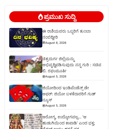
ಪ್ರಮುಖ ಸುದ್ದಿ
ಈ ರಾಶಿಯವರು ಒಬ್ಬರಿಗೆ ತುಂಬಾ
ನಂಬಿದ್ದೀರಿ
August 6, 2026
ಚಿತ್ರದುರ್ಗ ಜಿಲ್ಲೆಯನ್ನು
ಅಭಿವೃದ್ದಿಪಡಿಸುವುದು ನನ್ನ ಗುರಿ : ಸಚಿವ
ಟಿ. ರಘುಮೂರ್ತಿ
August 5, 2026
ಜಿಯೋದಿಂದ ಇಂಡಿಪೆಂಡೆನ್ಸ್ ಡೇ
ಆಫರ್: ಜಿಯೋ ಬಳಕೆದಾರರಿಗೆ ಗುಡ್
ನ್ಯೂಸ್
August 5, 2026
ಆರೋಗ್ಯ, ಉದ್ಯೋಗವಲ್ಲ… ‘ಆ
ಹುಡುಗಿಯಿಂದ ಕಾಪಾಡಿ’ ಎಂದ ಭಕ್ತ;
ವೈರಲ್ ಆಯ್ತು ಹರಕೆ ಪತ್ರ