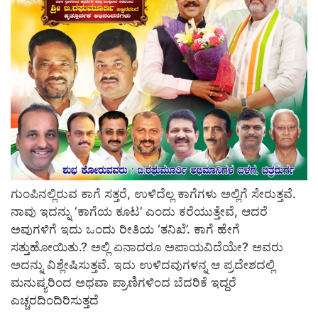
ಗುಂಪಿನಲ್ಲಿರುವ ಕಾಗೆ ಸತ್ತರೆ, ಉಳಿದೆಲ್ಲ ಕಾಗೆಗಳು ಅಲ್ಲಿಗೆ ಸೇರುತ್ತವೆ.
ನಾವು ಇದನ್ನು ‘ಕಾಗೆಯ ಕೂಟ’ ಎಂದು ಕರೆಯುತ್ತೇವೆ, ಆದರೆ
ಅವುಗಳಿಗೆ ಇದು ಒಂದು ರೀತಿಯ ‘ತನಿಖೆ’. ಕಾಗೆ ಹೇಗೆ
ಸತ್ತುಹೋಯಿತು.? ಅಲ್ಲಿ ಏನಾದರೂ ಅಪಾಯವಿದೆಯೇ? ಅವರು
ಅದನ್ನು ವಿಶ್ಲೇಷಿಸುತ್ತವೆ. ಇದು ಉಳಿದವುಗಳನ್ನ ಆ ಪ್ರದೇಶದಲ್ಲಿ
ಮನುಷ್ಯರಿಂದ ಅಥವಾ ಪ್ರಾಣಿಗಳಿಂದ ಬೆದರಿಕೆ ಇದ್ದರೆ
ಎಚ್ಚರದಿಂದಿರಿಸುತ್ತದೆ