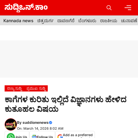
Skip
to
content
Men
Kannada news
ಚಿತ್ರದುರ್ಗ
ದಾವಣಗೆರೆ
ಬೆಂಗಳೂರು
ರಾಜಕೀಯ
ಚುನಾವಣೆ
ರಾಜ್ಯ ಸುದ್ದಿ
ಪ್ರಮುಖ ಸುದ್ದಿ
ಕಾಗೆಗಳ ಕುರಿತು ಇಲ್ಲಿದೆ ವಿಜ್ಞಾನಗಳು ಹೇಳಿದ
ಕುತೂಹಲ ವಿಷಯ
By
suddionenews
On: March 14, 2026 8:02 AM
Add as a preferred
Join Us
Follow Us