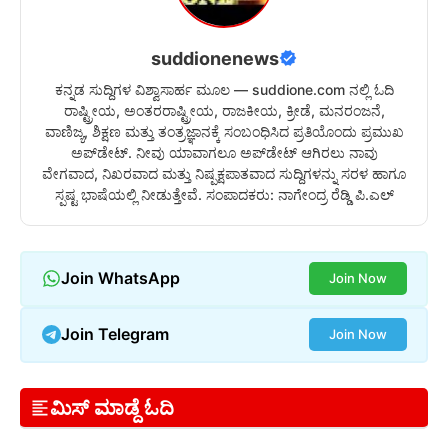
suddionenews
ಕನ್ನಡ ಸುದ್ದಿಗಳ ವಿಶ್ವಾಸಾರ್ಹ ಮೂಲ — suddione.com ನಲ್ಲಿ ಓದಿ
ರಾಷ್ಟ್ರೀಯ, ಅಂತರರಾಷ್ಟ್ರೀಯ, ರಾಜಕೀಯ, ಕ್ರೀಡೆ, ಮನರಂಜನೆ,
ವಾಣಿಜ್ಯ, ಶಿಕ್ಷಣ ಮತ್ತು ತಂತ್ರಜ್ಞಾನಕ್ಕೆ ಸಂಬಂಧಿಸಿದ ಪ್ರತಿಯೊಂದು ಪ್ರಮುಖ
ಅಪ್‌ಡೇಟ್. ನೀವು ಯಾವಾಗಲೂ ಅಪ್‌ಡೇಟ್ ಆಗಿರಲು ನಾವು
ವೇಗವಾದ, ನಿಖರವಾದ ಮತ್ತು ನಿಷ್ಪಕ್ಷಪಾತವಾದ ಸುದ್ದಿಗಳನ್ನು ಸರಳ ಹಾಗೂ
ಸ್ಪಷ್ಟ ಭಾಷೆಯಲ್ಲಿ ನೀಡುತ್ತೇವೆ. ಸಂಪಾದಕರು: ನಾಗೇಂದ್ರ ರೆಡ್ಡಿ ಪಿ.ಎಲ್
Join WhatsApp
Join Now
Join Telegram
Join Now
ಮಿಸ್ ಮಾಡ್ದೆ ಓದಿ