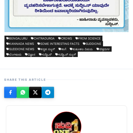
BENGALURU
CHITRADURGA
CROWS
FROM SCIENCE
KANNADA NEWS
SOME INTERESTING FACTS
SUDDIONE
SUDDIONE NEWS
ಕನ್ನಡ ನ್ಯೂಸ್
ಕಾಗೆ
ಕುತೂಹಲ ವಿಷಯ
ಚಿತ್ರದುರ್ಗ
ಬೆಂಗಳೂರು
ವಿಜ್ಞಾನ
ಸುದ್ದಿಒನ್
ಸುದ್ದಿಒನ್ ನ್ಯೂಸ್
SHARE THIS ARTICLE