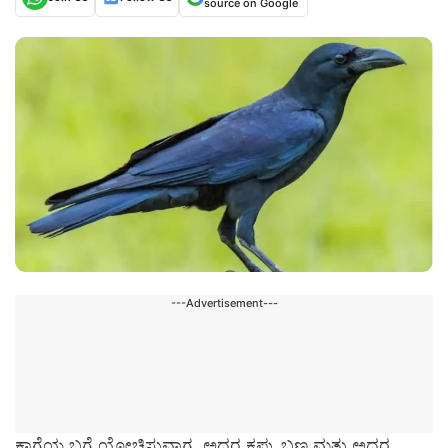
source on Google
---Advertisement---
ಕಾಗೆಯ ಬಗ್ಗೆ ಯೋಚಿಸುವಾಗ, ಅದರ ಕಪ್ಪು ಬಣ್ಣ ಮತ್ತು ಅದರ