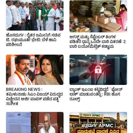
ಹೊಸದುರ್ಗ : ರೈತರ ಜಮೀನಿಗೆ ಸಚಿವ
ಆಗಸ್ಟ್ ಮತ್ತು ಸೆಪ್ಟೆಂಬರ್ ತಿಂಗಳ
ಟಿ. ರಘುಮೂರ್ತಿ ಭೇಟಿ: ಬೆಳೆ ಹಾನಿ
ಪಡಿತರ ಧಾನ್ಯ ಒಂದೇ ಬಾರಿ ವಿತರಣೆ: 2
ಪರಿಶೀಲನೆ
ಬಾರಿ ಬಯೋಮೆಟ್ರಿಕ್ ಕಡ್ಡಾಯ
BREAKING NEWS :
ಬ್ಯಾಂಕ್ ಇಎಂಐ ಕಟ್ಟದಿದ್ದರೆ `ಫೋನ್
ತಮಿಳುನಾಡು ಸಿಎಂ ವಿಜಯ್ ವಿರುದ್ಧದ
ಲಾಕ್’ ಮಾಡುವಂತಿಲ್ಲ : RBI ಹೊಸ
ವಿಚ್ಛೇದನ ಅರ್ಜಿ ವಾಪಸ್ ಪಡೆದ ಪತ್ನಿ
ರೂಲ್ಸ್!
ಸಂಗೀತ