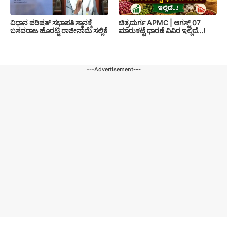
ವಿಧಾನ ಪರಿಷತ್‌ ಸಭಾಪತಿ ಸ್ಥಾನಕ್ಕೆ
ಚಿತ್ರದುರ್ಗ APMC | ಆಗಸ್ಟ್ 07
ಬಸವರಾಜ ಹೊರಟ್ಟಿ ರಾಜೀನಾಮೆ ಸಲ್ಲಿಕೆ
ಮಾರುಕಟ್ಟೆ ಧಾರಣೆ ವಿವಿರ ಇಲ್ಲಿದೆ…!
---Advertisement---