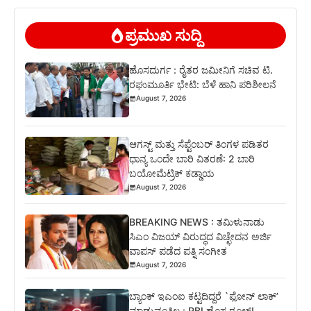
ಪ್ರಮುಖ ಸುದ್ದಿ
ಹೊಸದುರ್ಗ : ರೈತರ ಜಮೀನಿಗೆ ಸಚಿವ ಟಿ.
ರಘುಮೂರ್ತಿ ಭೇಟಿ: ಬೆಳೆ ಹಾನಿ ಪರಿಶೀಲನೆ
August 7, 2026
ಆಗಸ್ಟ್ ಮತ್ತು ಸೆಪ್ಟೆಂಬರ್ ತಿಂಗಳ ಪಡಿತರ
ಧಾನ್ಯ ಒಂದೇ ಬಾರಿ ವಿತರಣೆ: 2 ಬಾರಿ
ಬಯೋಮೆಟ್ರಿಕ್ ಕಡ್ಡಾಯ
August 7, 2026
BREAKING NEWS : ತಮಿಳುನಾಡು
ಸಿಎಂ ವಿಜಯ್ ವಿರುದ್ಧದ ವಿಚ್ಛೇದನ ಅರ್ಜಿ
ವಾಪಸ್ ಪಡೆದ ಪತ್ನಿ ಸಂಗೀತ
August 7, 2026
ಬ್ಯಾಂಕ್ ಇಎಂಐ ಕಟ್ಟದಿದ್ದರೆ `ಫೋನ್ ಲಾಕ್’
ಮಾಡುವಂತಿಲ್ಲ : RBI ಹೊಸ ರೂಲ್ಸ್!