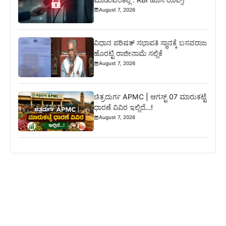
August 7, 2026
ವಿಧಾನ ಪರಿಷತ್‌ ಸಭಾಪತಿ ಸ್ಥಾನಕ್ಕೆ ಬಸವರಾಜ
ಹೊರಟ್ಟಿ ರಾಜೀನಾಮೆ ಸಲ್ಲಿಕೆ
August 7, 2026
ಚಿತ್ರದುರ್ಗ APMC | ಆಗಸ್ಟ್ 07 ಮಾರುಕಟ್ಟೆ
ಧಾರಣೆ ವಿವಿರ ಇಲ್ಲಿದೆ…!
August 7, 2026