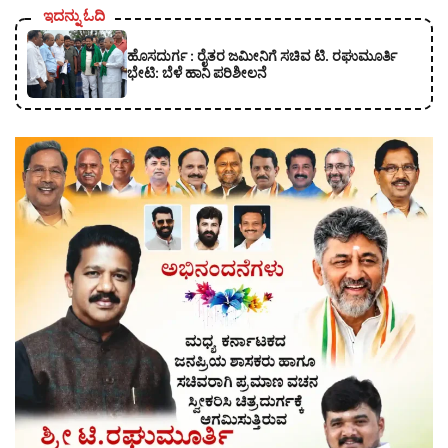
ಇದನ್ನು ಓದಿ
ಹೊಸದುರ್ಗ : ರೈತರ ಜಮೀನಿಗೆ ಸಚಿವ ಟಿ. ರಘುಮೂರ್ತಿ
ಭೇಟಿ: ಬೆಳೆ ಹಾನಿ ಪರಿಶೀಲನೆ