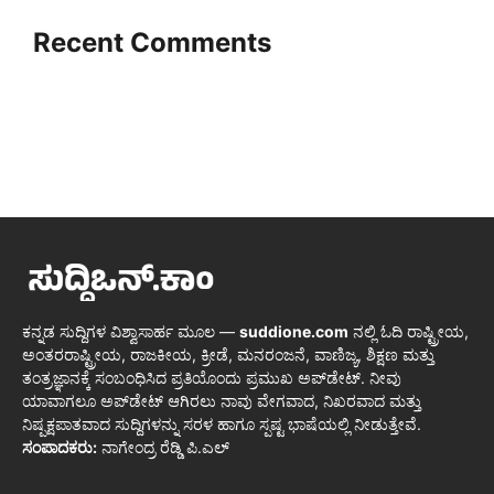
Recent Comments
ಕನ್ನಡ ಸುದ್ದಿಗಳ ವಿಶ್ವಾಸಾರ್ಹ ಮೂಲ —
suddione.com
ನಲ್ಲಿ ಓದಿ ರಾಷ್ಟ್ರೀಯ,
ಅಂತರರಾಷ್ಟ್ರೀಯ, ರಾಜಕೀಯ, ಕ್ರೀಡೆ, ಮನರಂಜನೆ, ವಾಣಿಜ್ಯ, ಶಿಕ್ಷಣ ಮತ್ತು
ತಂತ್ರಜ್ಞಾನಕ್ಕೆ ಸಂಬಂಧಿಸಿದ ಪ್ರತಿಯೊಂದು ಪ್ರಮುಖ ಅಪ್‌ಡೇಟ್. ನೀವು
ಯಾವಾಗಲೂ ಅಪ್‌ಡೇಟ್ ಆಗಿರಲು ನಾವು ವೇಗವಾದ, ನಿಖರವಾದ ಮತ್ತು
ನಿಷ್ಪಕ್ಷಪಾತವಾದ ಸುದ್ದಿಗಳನ್ನು ಸರಳ ಹಾಗೂ ಸ್ಪಷ್ಟ ಭಾಷೆಯಲ್ಲಿ ನೀಡುತ್ತೇವೆ.
ಸಂಪಾದಕರು:
ನಾಗೇಂದ್ರ ರೆಡ್ಡಿ ಪಿ.ಎಲ್