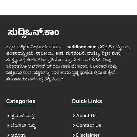
ಕನ್ನಡ ಸುದ್ದಿಗಳ ವಿಶ್ವಾಸಾರ್ಹ ಮೂಲ —
suddione.com
ನಲ್ಲಿ ಓದಿ ರಾಷ್ಟ್ರೀಯ,
ಅಂತರರಾಷ್ಟ್ರೀಯ, ರಾಜಕೀಯ, ಕ್ರೀಡೆ, ಮನರಂಜನೆ, ವಾಣಿಜ್ಯ, ಶಿಕ್ಷಣ ಮತ್ತು
ತಂತ್ರಜ್ಞಾನಕ್ಕೆ ಸಂಬಂಧಿಸಿದ ಪ್ರತಿಯೊಂದು ಪ್ರಮುಖ ಅಪ್‌ಡೇಟ್. ನೀವು
ಯಾವಾಗಲೂ ಅಪ್‌ಡೇಟ್ ಆಗಿರಲು ನಾವು ವೇಗವಾದ, ನಿಖರವಾದ ಮತ್ತು
ನಿಷ್ಪಕ್ಷಪಾತವಾದ ಸುದ್ದಿಗಳನ್ನು ಸರಳ ಹಾಗೂ ಸ್ಪಷ್ಟ ಭಾಷೆಯಲ್ಲಿ ನೀಡುತ್ತೇವೆ.
ಸಂಪಾದಕರು:
ನಾಗೇಂದ್ರ ರೆಡ್ಡಿ ಪಿ.ಎಲ್
Categories
Quick Links
ಪ್ರಮುಖ ಸುದ್ದಿ
About Us
ಲೋಕಲ್ ಸುದ್ದಿ
Contact Us
ಆರೋಗ್ಯ
Disclaimer