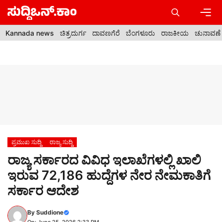
Skip
to
content
Men
Kannada news
ಚಿತ್ರದುರ್ಗ
ದಾವಣಗೆರೆ
ಬೆಂಗಳೂರು
ರಾಜಕೀಯ
ಚುನಾವಣೆ
ಪ್ರಮುಖ ಸುದ್ದಿ
ರಾಜ್ಯ ಸುದ್ದಿ
ರಾಜ್ಯ ಸರ್ಕಾರದ ವಿವಿಧ ಇಲಾಖೆಗಳಲ್ಲಿ ಖಾಲಿ
ಇರುವ 72,186 ಹುದ್ದೆಗಳ ನೇರ ನೇಮಕಾತಿಗೆ
ಸರ್ಕಾರ ಆದೇಶ
By
Suddione
On: June 25, 2026 2:33 PM