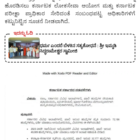
ಹೊರಡಿಸಲು ಕರ್ನಾಟಕ ಲೋಕಸೇವಾ ಆಯೋಗ ಮತ್ತು ಕರ್ನಾಟಕ
ಪರೀಕ್ಷಾ ಪ್ರಾಧಿಕಾರ ಸೇರಿದಂತೆ ಸಂಬಂಧಪಟ್ಟ ಅಧಿಕಾರಿಗಳಿಗೆ
ಕಟ್ಟುನಿಟ್ಟಿನ ಸೂಚನೆ ನೀಡಲಾಗಿದೆ.
ಇದನ್ನು ಓದಿ
ಧರ್ಮ ಎಂದರೆ ಬೆಳಕಿನ ಸತ್ಯಶೋಧನೆ : ಶ್ರೀ ಇಮ್ಮಡಿ
ಸಿದ್ಧರಾಮೇಶ್ವರ ಸ್ವಾಮೀಜಿ