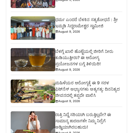
ಧರ್ಮ ಎಂದರೆ ಬೆಳಕಿನ ಸತ್ಯಶೋಧನೆ : ಶ್ರೀ
ಇಮ್ಮಡಿ ಸಿದ್ಧರಾಮೇಶ್ವರ ಸ್ವಾಮೀಜಿ
August 9, 2026
ಬೆಳಗ್ಗೆ ಖಾಲಿ ಹೊಟ್ಟೆಯಲ್ಲಿ ಜೀರಿಗೆ ನೀರು
ಕುಡಿಯುತ್ತೀರಾ? ಈ ಆರೋಗ್ಯ
ಪ್ರಯೋಜನಗಳ ಬಗ್ಗೆ ತಿಳಿಯಿರಿ!
August 9, 2026
ಮಹಿಳೆಯರ ಆರೋಗ್ಯಕ್ಕೆ ಈ 9 ಸರಳ
ಫಿಟ್‌ನೆಸ್‌ ಅಭ್ಯಾಸಗಳು ಅತ್ಯಗತ್ಯ: ದಿನನಿತ್ಯದ
ಜೀವನದಲ್ಲಿ ತಪ್ಪದೇ ಪಾಲಿಸಿ
August 9, 2026
ರಾತ್ರಿ ನಿದ್ದೆ ಸರಿಯಾಗಿ ಬರುತ್ತಿಲ್ಲವೇ? ಈ
ಸಾಮಾನ್ಯ ಕಾರಣಗಳೇ ನಿಮ್ಮ ನಿದ್ರೆಗೆ
ಅಡ್ಡಿಯಾಗಿರಬಹುದು!
August 9, 2026