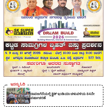
ಇದನ್ನು ಓದಿ
ದಾವಣಗೆರೆಯಲ್ಲಿ ಕ್ವಿಟ್ ಇಂಡಿಯಾ ಚಳುವಳಿಯ 84ನೇ
ವರ್ಷಾಚರಣೆ