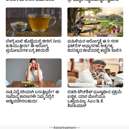
ಬೆಳಗ್ಗೆ ಖಾಲಿ ಹೊಟ್ಟೆಯಲ್ಲಿ ಜೀರಿಗೆ ನೀರು
ಮಹಿಳೆಯರ ಆರೋಗ್ಯಕ್ಕೆ ಈ 9 ಸರಳ
ಕುಡಿಯುತ್ತೀರಾ? ಈ ಆರೋಗ್ಯ
ಫಿಟ್‌ನೆಸ್‌ ಅಭ್ಯಾಸಗಳು ಅತ್ಯಗತ್ಯ:
ಪ್ರಯೋಜನಗಳ ಬಗ್ಗೆ ತಿಳಿಯಿರಿ!
ದಿನನಿತ್ಯದ ಜೀವನದಲ್ಲಿ ತಪ್ಪದೇ ಪಾಲಿಸಿ
ರಾತ್ರಿ ನಿದ್ದೆ ಸರಿಯಾಗಿ ಬರುತ್ತಿಲ್ಲವೇ? ಈ
ಬಿಡದಿ ಟೌನ್‌ಶಿಪ್‌ ಭೂಸ್ವಾಧೀನ ಪ್ರಕ್ರಿಯೆ
ಸಾಮಾನ್ಯ ಕಾರಣಗಳೇ ನಿಮ್ಮ ನಿದ್ರೆಗೆ
ಐಚ್ಛಿಕ, ಯಾರ ಮೇಲೆಯೂ
ಅಡ್ಡಿಯಾಗಿರಬಹುದು!
ಒತ್ತಾಯವಿಲ್ಲ: ಸಿಎಂ ಡಿ.ಕೆ.
ಶಿವಕುಮಾರ್
---Advertisement---