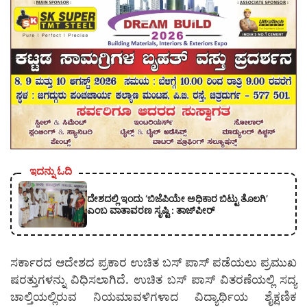
ಇದನ್ನು ಓದಿ
ದೇಶದಲ್ಲಿ ಇಂದು ‘ಬಿಜೆಪಿಯೇ ಅಧಿಕಾರ ಬಿಟ್ಟು ತೊಲಗಿ’
ಎಂಬ ವಾತಾವರಣ ಸೃಷ್ಟಿ : ತಾಜ್‌ಪೀರ್
ಸರ್ಕಾರದ ಆದೇಶದ ಪ್ರಕಾರ ಉಚಿತ ಬಸ್ ಪಾಸ್ ಪಡೆಯಲು ಪ್ರಮುಖ
ಷರತ್ತುಗಳನ್ನು ವಿಧಿಸಲಾಗಿದೆ. ಉಚಿತ ಬಸ್ ಪಾಸ್ ವಿತರಣೆಯಲ್ಲಿ ಸದ್ಯ
ಚಾಲ್ತಿಯಲ್ಲಿರುವ ನಿಯಮಾವಳಿಗಳಾದ ವಿದ್ಯಾರ್ಥಿಯ ಶೈಕ್ಷಣಿಕ