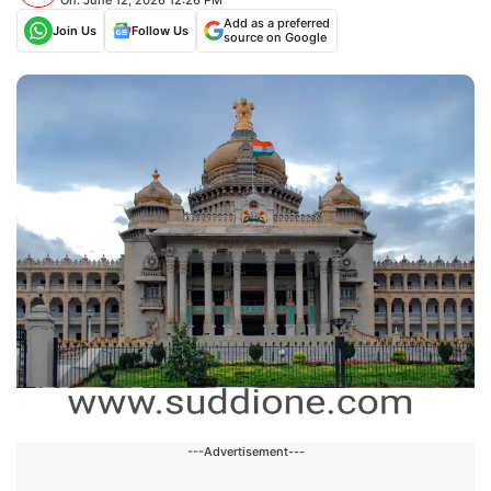
Add as a preferred
Join Us
Follow Us
source on Google
---Advertisement---