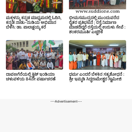
ಮಕ್ಕಳನ್ನು ಕನ್ನಡ ಮಾಧ್ಯಮದಲ್ಲಿ ಓದಿಸಿ,
ಭೀಮಸಮುದ್ರದಲ್ಲಿ ಮುಂದುವರೆದ
ಕನ್ನಡ ನಾಡು-ನುಡಿಯ ಅಭಿಮಾನ
ರೈತರ ಪ್ರತಿಭಟನೆ ; ರಸ್ತೆ ನಿರ್ಮಾಣ
ಬೆಳೆಸಿ: ಡಾ. ಪಾಲಾಕ್ಷಯ್ಯ ಕರೆ
ಮಾಡದಿದ್ದರೆ ರಸ್ತೆಯಲ್ಲಿ ಉರುಳು ಸೇವೆ :
ಶಂಕರಮೂರ್ತಿ ಎಚ್ಚರಿಕೆ
ದಾವಣಗೆರೆಯಲ್ಲಿ ಕ್ವಿಟ್ ಇಂಡಿಯಾ
ಧರ್ಮ ಎಂದರೆ ಬೆಳಕಿನ ಸತ್ಯಶೋಧನೆ :
ಚಳುವಳಿಯ 84ನೇ ವರ್ಷಾಚರಣೆ
ಶ್ರೀ ಇಮ್ಮಡಿ ಸಿದ್ಧರಾಮೇಶ್ವರ ಸ್ವಾಮೀಜಿ
---Advertisement---