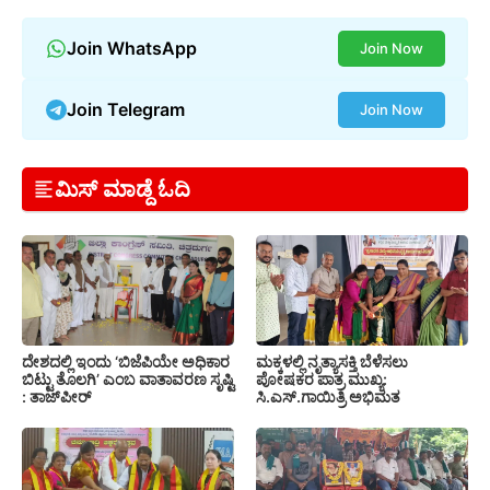
Join WhatsApp
Join Now
Join Telegram
Join Now
ಮಿಸ್ ಮಾಡ್ದೆ ಓದಿ
ದೇಶದಲ್ಲಿ ಇಂದು ‘ಬಿಜೆಪಿಯೇ ಅಧಿಕಾರ
ಮಕ್ಕಳಲ್ಲಿ ನೃತ್ಯಾಸಕ್ತಿ ಬೆಳೆಸಲು
ಬಿಟ್ಟು ತೊಲಗಿ’ ಎಂಬ ವಾತಾವರಣ ಸೃಷ್ಟಿ
ಪೋಷಕರ ಪಾತ್ರ ಮುಖ್ಯ:
: ತಾಜ್‌ಪೀರ್
ಸಿ.ಎಸ್.ಗಾಯಿತ್ರಿ ಅಭಿಮತ