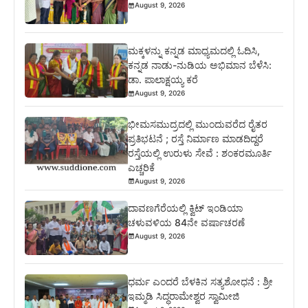
August 9, 2026
ಮಕ್ಕಳನ್ನು ಕನ್ನಡ ಮಾಧ್ಯಮದಲ್ಲಿ ಓದಿಸಿ,
ಕನ್ನಡ ನಾಡು-ನುಡಿಯ ಅಭಿಮಾನ ಬೆಳೆಸಿ:
ಡಾ. ಪಾಲಾಕ್ಷಯ್ಯ ಕರೆ
August 9, 2026
ಭೀಮಸಮುದ್ರದಲ್ಲಿ ಮುಂದುವರೆದ ರೈತರ
ಪ್ರತಿಭಟನೆ ; ರಸ್ತೆ ನಿರ್ಮಾಣ ಮಾಡದಿದ್ದರೆ
ರಸ್ತೆಯಲ್ಲಿ ಉರುಳು ಸೇವೆ : ಶಂಕರಮೂರ್ತಿ
ಎಚ್ಚರಿಕೆ
August 9, 2026
ದಾವಣಗೆರೆಯಲ್ಲಿ ಕ್ವಿಟ್ ಇಂಡಿಯಾ
ಚಳುವಳಿಯ 84ನೇ ವರ್ಷಾಚರಣೆ
August 9, 2026
ಧರ್ಮ ಎಂದರೆ ಬೆಳಕಿನ ಸತ್ಯಶೋಧನೆ : ಶ್ರೀ
ಇಮ್ಮಡಿ ಸಿದ್ಧರಾಮೇಶ್ವರ ಸ್ವಾಮೀಜಿ