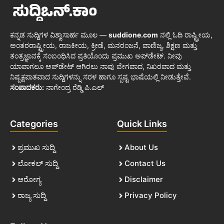
ಕನ್ನಡ ಸುದ್ದಿಗಳ ವಿಶ್ವಾಸಾರ್ಹ ಮೂಲ —
suddione.com
ನಲ್ಲಿ ಓದಿ ರಾಷ್ಟ್ರೀಯ,
ಅಂತರರಾಷ್ಟ್ರೀಯ, ರಾಜಕೀಯ, ಕ್ರೀಡೆ, ಮನರಂಜನೆ, ವಾಣಿಜ್ಯ, ಶಿಕ್ಷಣ ಮತ್ತು
ತಂತ್ರಜ್ಞಾನಕ್ಕೆ ಸಂಬಂಧಿಸಿದ ಪ್ರತಿಯೊಂದು ಪ್ರಮುಖ ಅಪ್‌ಡೇಟ್. ನೀವು
ಯಾವಾಗಲೂ ಅಪ್‌ಡೇಟ್ ಆಗಿರಲು ನಾವು ವೇಗವಾದ, ನಿಖರವಾದ ಮತ್ತು
ನಿಷ್ಪಕ್ಷಪಾತವಾದ ಸುದ್ದಿಗಳನ್ನು ಸರಳ ಹಾಗೂ ಸ್ಪಷ್ಟ ಭಾಷೆಯಲ್ಲಿ ನೀಡುತ್ತೇವೆ.
ಸಂಪಾದಕರು:
ನಾಗೇಂದ್ರ ರೆಡ್ಡಿ ಪಿ.ಎಲ್
Categories
Quick Links
ಪ್ರಮುಖ ಸುದ್ದಿ
About Us
ಲೋಕಲ್ ಸುದ್ದಿ
Contact Us
ಆರೋಗ್ಯ
Disclaimer
ರಾಜ್ಯ ಸುದ್ದಿ
Privacy Policy