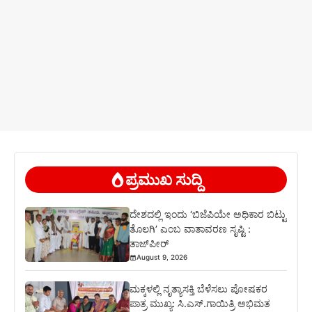
ಪ್ರಮುಖ ಸುದ್ದಿ
ದೇಶದಲ್ಲಿ ಇಂದು ‘ಬಿಜೆಪಿಯೇ ಅಧಿಕಾರ ಬಿಟ್ಟು
ತೊಲಗಿ’ ಎಂಬ ವಾತಾವರಣ ಸೃಷ್ಟಿ :
ತಾಜ್‌ಪೀರ್
August 9, 2026
ಮಕ್ಕಳಲ್ಲಿ ನೃತ್ಯಾಸಕ್ತಿ ಬೆಳೆಸಲು ಪೋಷಕರ
ಪಾತ್ರ ಮುಖ್ಯ: ಸಿ.ಎಸ್.ಗಾಯಿತ್ರಿ ಅಭಿಮತ