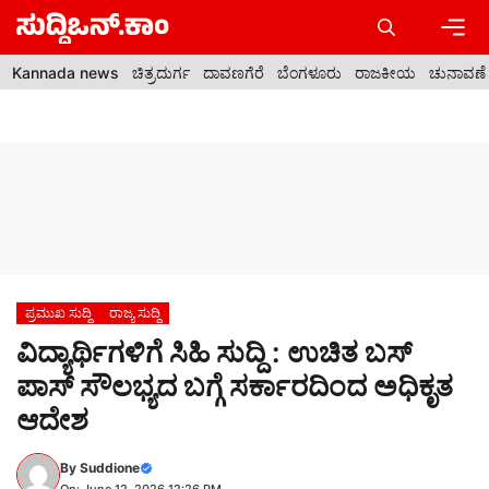
Skip
to
content
Men
Kannada news
ಚಿತ್ರದುರ್ಗ
ದಾವಣಗೆರೆ
ಬೆಂಗಳೂರು
ರಾಜಕೀಯ
ಚುನಾವಣೆ
ಪ್ರಮುಖ ಸುದ್ದಿ
ರಾಜ್ಯ ಸುದ್ದಿ
ವಿದ್ಯಾರ್ಥಿಗಳಿಗೆ ಸಿಹಿ ಸುದ್ದಿ : ಉಚಿತ ಬಸ್
ಪಾಸ್ ಸೌಲಭ್ಯದ ಬಗ್ಗೆ ಸರ್ಕಾರದಿಂದ ಅಧಿಕೃತ
ಆದೇಶ
By
Suddione
On: June 12, 2026 12:26 PM