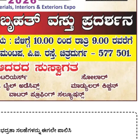
ಈ ಭದ್ರತಾ ಸಲಹೆಗಳನ್ನು ಈಗಲೇ ಪಾಲಿಸಿ