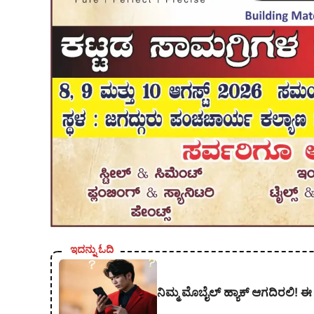
ಇದನ್ನು ಓದಿ
ನಿಮ್ಮ ಮೊಬೈಲ್ ಹ್ಯಾಕ್ ಆಗದಿರಲಿ! 