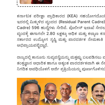
ಕರ್ನಾಟಕ ಪರೀಕ್ಷಾ ಪ್ರಾಧಿಕಾರದ (KEA) ಸಹಯೋಗದೊಂದಿಗೆ ಒ
ಇದರಲ್ಲಿ ಮಿಕ್ಕುಳಿದ ವೃಂದದ (Residual Parent Cadre
Cadre) 596 ಹುದ್ದೆಗಳು ಸೇರಿವೆ. ಪೊಲೀಸ್ ಇಲಾಖೆ ಸೇರಲು
ವೃಂದಕ್ಕೆ ಈಗಾಗಲೇ 2.80 ಲಕ್ಷಕ್ಕೂ ಅಧಿಕ ಮತ್ತು ಕಲ್ಯಾಣ ಕರ್
ಸರ್ಕಾರದ ಉದ್ಯೋಗ ಸೃಷ್ಟಿ ಮತ್ತು ಪಾರದರ್ಶಕ ನೇಮಕಾತಿ 
ಅಭಿಪ್ರಾಯಪಟ್ಟಿದ್ದಾರೆ.
ರಾಜ್ಯದಲ್ಲಿ ಕಾನೂನು ಸುವ್ಯವಸ್ಥೆಯನ್ನು ಮತ್ತಷ್ಟು ಬಲಪಡಿಸಲು ಮ
ತಂತ್ರಜ್ಞಾನ ಆಧಾರಿತ ಹಾಗೂ ಅತ್ಯಂತ ಪಾರದರ್ಶಕವಾಗಿ ಈ ನೇ
ನಿಗದಿತ ಅವಧಿಯೊಳಗೆ ಅರ್ಜಿ ಪ್ರಕ್ರಿಯೆಯನ್ನು ಪೂರ್ಣಗೊಳಿಸ