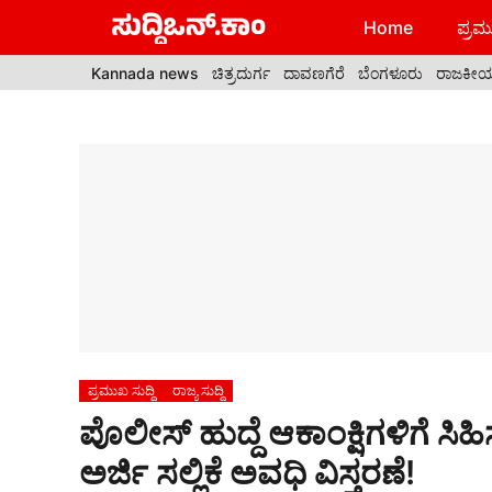
Skip
Home
ಪ್ರಮು
to
content
Kannada news
ಚಿತ್ರದುರ್ಗ
ದಾವಣಗೆರೆ
ಬೆಂಗಳೂರು
ರಾಜಕೀ
ಪ್ರಮುಖ ಸುದ್ದಿ
ರಾಜ್ಯ ಸುದ್ದಿ
ಪೊಲೀಸ್ ಹುದ್ದೆ ಆಕಾಂಕ್ಷಿಗಳಿಗೆ ಸಿಹಿ
ಅರ್ಜಿ ಸಲ್ಲಿಕೆ ಅವಧಿ ವಿಸ್ತರಣೆ!