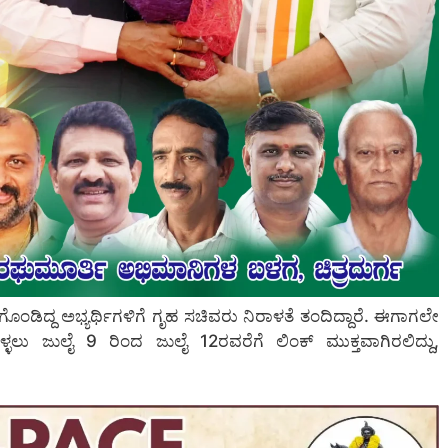
ಗೊಂಡಿದ್ದ ಅಭ್ಯರ್ಥಿಗಳಿಗೆ ಗೃಹ ಸಚಿವರು ನಿರಾಳತೆ ತಂದಿದ್ದಾರೆ. ಈಗಾಗಲೇ
ಕೊಳ್ಳಲು ಜುಲೈ 9 ರಿಂದ ಜುಲೈ 12ರವರೆಗೆ ಲಿಂಕ್ ಮುಕ್ತವಾಗಿರಲಿದ್ದು,