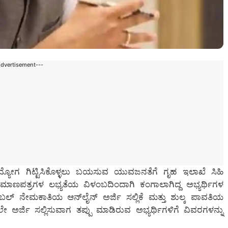
Advertisement---
ದ್ಯೋಗ ಗಿಟ್ಟಿಸಿಕೊಳ್ಳಲು ಬಯಸುವ ಯುವಜನತೆಗೆ ಗೃಹ ಇಲಾಖೆ ಸಿಹಿ
್ರಮಾಣಪತ್ರಗಳ ಲಭ್ಯತೆಯ ವಿಳಂಬದಿಂದಾಗಿ ಕಂಗಾಲಾಗಿದ್ದ ಅಭ್ಯರ್ಥಿಗಳ
ಟೇಬಲ್ ನೇಮಕಾತಿಯ ಆನ್‌ಲೈನ್ ಅರ್ಜಿ ಸಲ್ಲಿಕೆ ಮತ್ತು ಶುಲ್ಕ ಪಾವತಿಯ
ೇ ಅರ್ಜಿ ಸಲ್ಲಿಸುವಾಗ ತಪ್ಪು ಮಾಡಿರುವ ಅಭ್ಯರ್ಥಿಗಳಿಗೆ ವಿವರಗಳನ್ನು