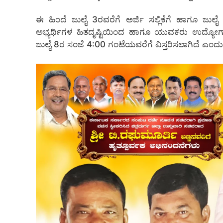
ಈ ಹಿಂದೆ ಜುಲೈ 3ರವರೆಗೆ ಅರ್ಜಿ ಸಲ್ಲಿಕೆಗೆ ಹಾಗೂ ಜುಲ
ಅಭ್ಯರ್ಥಿಗಳ ಹಿತದೃಷ್ಟಿಯಿಂದ ಹಾಗೂ ಯುವಕರು ಉದ್ಯ
ಜುಲೈ 8ರ ಸಂಜೆ 4:00 ಗಂಟೆಯವರೆಗೆ ವಿಸ್ತರಿಸಲಾಗಿದೆ ಎಂದು ಗೃಹ