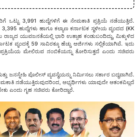
ಟ್ಟು 3,991 ಹುದ್ದೆಗಳಿಗೆ ಈ ನೇಮಕಾತಿ ಪ್ರಕ್ರಿಯೆ ನಡೆಯುತ್ತಿದೆ.
) 3,395 ಹುದ್ದೆಗಳು ಹಾಗೂ ಕಲ್ಯಾಣ ಕರ್ನಾಟಕ ಸ್ಥಳೀಯ ವೃಂದದ (KK
 ರಾಜ್ಯದ ಯುವಜನತೆಯಲ್ಲಿ ಭಾರಿ ಉತ್ಸಾಹ ಕಂಡುಬಂದಿದ್ದು, ಮಿಕ್ಕುಳಿದ
ನಾಟಕ ವೃಂದಕ್ಕೆ 59 ಸಾವಿರಕ್ಕೂ ಹೆಚ್ಚು ಅರ್ಜಿಗಳು ಸಲ್ಲಿಕೆಯಾಗಿವೆ. ಇದು
ಪ್ರಕ್ರಿಯೆಯ ಮೇಲಿರುವ ನಂಬಿಕೆಯನ್ನು ತೋರಿಸುತ್ತದೆ ಎಂದು ಸಚಿವರು
ತ್ತು ಜನಸ್ನೇಹಿ ಪೊಲೀಸ್ ವ್ಯವಸ್ಥೆಯನ್ನು ನಿರ್ಮಿಸಲು ಸರ್ಕಾರ ಬದ್ಧವಾಗಿದೆ.
ಮಕಾತಿ ನಡೆಯುತ್ತಿರುವುದರಿಂದ, ಅಭ್ಯರ್ಥಿಗಳು ಯಾವುದೇ ಆತಂಕವಿಲ್ಲದೆ
ಬೇಕು ಎಂದು ಗೃಹ ಸಚಿವರು ಕೋರಿದ್ದಾರೆ.