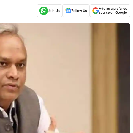
Add as a preferred
Join Us
Follow Us
source on Google