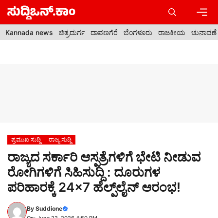
Skip
to
content
Men
Kannada news
ಚಿತ್ರದುರ್ಗ
ದಾವಣಗೆರೆ
ಬೆಂಗಳೂರು
ರಾಜಕೀಯ
ಚುನಾವಣೆ
ಪ್ರಮುಖ ಸುದ್ದಿ
ರಾಜ್ಯ ಸುದ್ದಿ
ರಾಜ್ಯದ ಸರ್ಕಾರಿ ಆಸ್ಪತ್ರೆಗಳಿಗೆ ಭೇಟಿ ನೀಡುವ
ರೋಗಿಗಳಿಗೆ ಸಿಹಿಸುದ್ದಿ : ದೂರುಗಳ
ಪರಿಹಾರಕ್ಕೆ 24×7 ಹೆಲ್ಪ್‌ಲೈನ್ ಆರಂಭ!
By
Suddione
On: June 22, 2026 4:50 PM