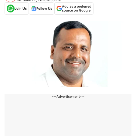
Add as a preferred
Join Us
Follow Us
source on Google
---Advertisement---