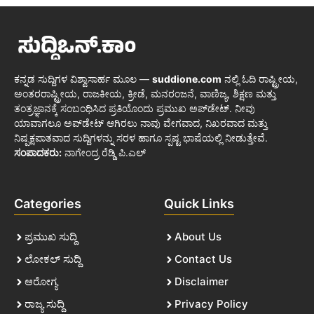
ಕನ್ನಡ ಸುದ್ದಿಗಳ ವಿಶ್ವಾಸಾರ್ಹ ಮೂಲ —
suddione.com
ನಲ್ಲಿ ಓದಿ ರಾಷ್ಟ್ರೀಯ,
ಅಂತರರಾಷ್ಟ್ರೀಯ, ರಾಜಕೀಯ, ಕ್ರೀಡೆ, ಮನರಂಜನೆ, ವಾಣಿಜ್ಯ, ಶಿಕ್ಷಣ ಮತ್ತು
ತಂತ್ರಜ್ಞಾನಕ್ಕೆ ಸಂಬಂಧಿಸಿದ ಪ್ರತಿಯೊಂದು ಪ್ರಮುಖ ಅಪ್‌ಡೇಟ್. ನೀವು
ಯಾವಾಗಲೂ ಅಪ್‌ಡೇಟ್ ಆಗಿರಲು ನಾವು ವೇಗವಾದ, ನಿಖರವಾದ ಮತ್ತು
ನಿಷ್ಪಕ್ಷಪಾತವಾದ ಸುದ್ದಿಗಳನ್ನು ಸರಳ ಹಾಗೂ ಸ್ಪಷ್ಟ ಭಾಷೆಯಲ್ಲಿ ನೀಡುತ್ತೇವೆ.
ಸಂಪಾದಕರು:
ನಾಗೇಂದ್ರ ರೆಡ್ಡಿ ಪಿ.ಎಲ್
Categories
Quick Links
ಪ್ರಮುಖ ಸುದ್ದಿ
About Us
ಲೋಕಲ್ ಸುದ್ದಿ
Contact Us
ಆರೋಗ್ಯ
Disclaimer
ರಾಜ್ಯ ಸುದ್ದಿ
Privacy Policy