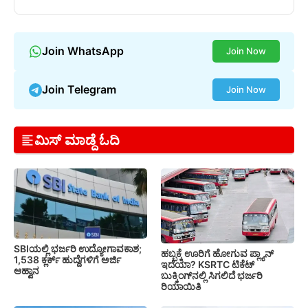
Join WhatsApp
Join Now
Join Telegram
Join Now
ಮಿಸ್ ಮಾಡ್ದೆ ಓದಿ
SBIಯಲ್ಲಿ ಭರ್ಜರಿ ಉದ್ಯೋಗಾವಕಾಶ;
ಹಬ್ಬಕ್ಕೆ ಊರಿಗೆ ಹೋಗುವ ಪ್ಲ್ಯಾನ್
1,538 ಕ್ಲರ್ಕ್ ಹುದ್ದೆಗಳಿಗೆ ಅರ್ಜಿ
ಇದೆಯಾ? KSRTC ಟಿಕೆಟ್
ಆಹ್ವಾನ
ಬುಕ್ಕಿಂಗ್‌ನಲ್ಲಿ ಸಿಗಲಿದೆ ಭರ್ಜರಿ
ರಿಯಾಯಿತಿ