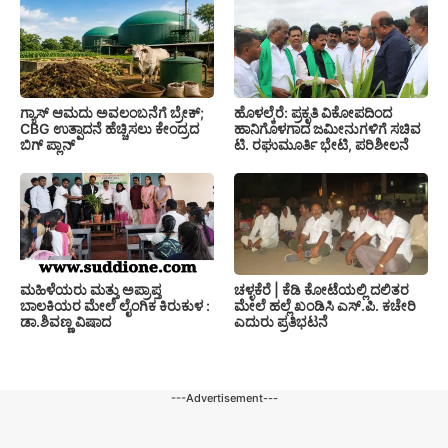
ಗ್ಯಾಸ್ ಆಮದು ಅವಲಂಬನೆಗೆ ಬ್ರೇಕ್;
ಹೊಳಲ್ಕೆರೆ: ಪ್ರಕೃತಿ ವಿಕೋಪದಿಂದ
CBG ಉತ್ಪಾದನೆ ಹೆಚ್ಚಿಸಲು ಕೇಂದ್ರದ
ಹಾನಿಗೊಳಗಾದ ಜಮೀನುಗಳಿಗೆ ಸಚಿವ
ಬಿಗ್ ಪ್ಲಾನ್
ಟಿ. ರಘುಮೂರ್ತಿ ಭೇಟಿ, ಪರಿಶೀಲನೆ
ಚಳ್ಳಕೆರೆ | ಕೆಡಿ ಕೋಟೆಯಲ್ಲಿ ದಲಿತರ
ಮಹಿಳೆಯರು ಮತ್ತು ಅಪ್ರಾಪ್ತ
ಮೇಲೆ ಹಲ್ಲೆ ಖಂಡಿಸಿ ಎಸ್.ಪಿ. ಕಚೇರಿ
ಬಾಲಕಿಯರ ಮೇಲೆ ಲೈಂಗಿಕ ಕಿರುಕುಳ :
ಎದುರು ಪ್ರತಿಭಟನೆ
ಡಾ.ಶಿವಣ್ಣ ವಿಷಾದ
---Advertisement---