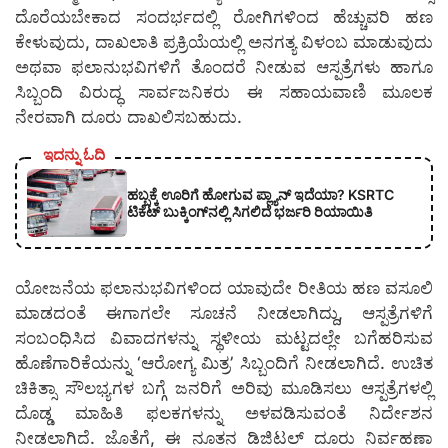
ದೊರೆಯಬೇಕಾದ ಸಂದರ್ಭದಲ್ಲಿ ರೋಗಿಗಳಿಂದ ಹೆಚ್ಚುವರಿ ಹಣ
ಕೇಳುವುದು, ದಾಖಲಾತಿ ಪ್ರಕ್ರಿಯೆಯಲ್ಲಿ ಅನಗತ್ಯ ವಿಳಂಬ ಮಾಡುವುದು
ಅಥವಾ ಫಲಾನುಭವಿಗಳಿಗೆ ತೊಂದರೆ ನೀಡುವ ಆಸ್ಪತ್ರೆಗಳು ಹಾಗೂ
ಸಿಬ್ಬಂದಿ ವಿರುದ್ಧ ಸಾರ್ವಜನಿಕರು ಈ ಸಹಾಯವಾಣಿ ಮೂಲಕ
ನೇರವಾಗಿ ದೂರು ದಾಖಲಿಸಬಹುದು.
ಇದನ್ನು ಓದಿ
ಹಬ್ಬಕ್ಕೆ ಊರಿಗೆ ಹೋಗುವ ಪ್ಲ್ಯಾನ್ ಇದೆಯಾ? KSRTC
ಟಿಕೆಟ್ ಬುಕ್ಕಿಂಗ್‌ನಲ್ಲಿ ಸಿಗಲಿದೆ ಭರ್ಜರಿ ರಿಯಾಯಿತಿ
ಯೋಜನೆಯ ಫಲಾನುಭವಿಗಳಿಂದ ಯಾವುದೇ ರೀತಿಯ ಹಣ ವಸೂಲಿ
ಮಾಡದಂತೆ ಈಗಾಗಲೇ ಸೂಚನೆ ನೀಡಲಾಗಿದ್ದು, ಆಸ್ಪತ್ರೆಗಳಿಗೆ
ಸಂಬಂಧಿಸಿದ ವಿವಾದಗಳನ್ನು ಸ್ಥಳೀಯ ಮಟ್ಟದಲ್ಲೇ ಬಗೆಹರಿಸುವ
ಹೊಣೆಗಾರಿಕೆಯನ್ನು ‘ಆರೋಗ್ಯ ಮಿತ್ರ’ ಸಿಬ್ಬಂದಿಗೆ ನೀಡಲಾಗಿದೆ. ಉಚಿತ
ಚಿಕಿತ್ಸಾ ಸೌಲಭ್ಯಗಳ ಬಗ್ಗೆ ಜನರಿಗೆ ಅರಿವು ಮೂಡಿಸಲು ಆಸ್ಪತ್ರೆಗಳಲ್ಲಿ
ದೊಡ್ಡ ಮಾಹಿತಿ ಫಲಕಗಳನ್ನು ಅಳವಡಿಸುವಂತೆ ನಿರ್ದೇಶನ
ನೀಡಲಾಗಿದೆ. ಜೊತೆಗೆ, ಈ ನೂತನ ಡಿಜಿಟಲ್ ದೂರು ನಿರ್ವಹಣಾ