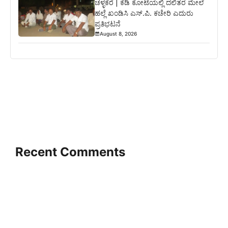
ಚಳ್ಳಕೆರೆ | ಕೆಡಿ ಕೋಟೆಯಲ್ಲಿ ದಲಿತರ ಮೇಲೆ
ಹಲ್ಲೆ ಖಂಡಿಸಿ ಎಸ್.ಪಿ. ಕಚೇರಿ ಎದುರು
ಪ್ರತಿಭಟನೆ
August 8, 2026
Recent Comments