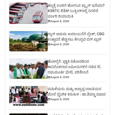
ಹಬ್ಬಕ್ಕೆ ಊರಿಗೆ ಹೋಗುವ ಪ್ಲ್ಯಾನ್ ಇದೆಯಾ?
KSRTC ಟಿಕೆಟ್ ಬುಕ್ಕಿಂಗ್‌ನಲ್ಲಿ ಸಿಗಲಿದೆ
ಭರ್ಜರಿ ರಿಯಾಯಿತಿ
August 8, 2026
ಗ್ಯಾಸ್ ಆಮದು ಅವಲಂಬನೆಗೆ ಬ್ರೇಕ್; CBG
ಉತ್ಪಾದನೆ ಹೆಚ್ಚಿಸಲು ಕೇಂದ್ರದ ಬಿಗ್ ಪ್ಲಾನ್
August 8, 2026
ಹೊಳಲ್ಕೆರೆ: ಪ್ರಕೃತಿ ವಿಕೋಪದಿಂದ
ಹಾನಿಗೊಳಗಾದ ಜಮೀನುಗಳಿಗೆ ಸಚಿವ ಟಿ.
ರಘುಮೂರ್ತಿ ಭೇಟಿ, ಪರಿಶೀಲನೆ
August 8, 2026
ಮಹಿಳೆಯರು ಮತ್ತು ಅಪ್ರಾಪ್ತ ಬಾಲಕಿಯರ
ಮೇಲೆ ಲೈಂಗಿಕ ಕಿರುಕುಳ : ಡಾ.ಶಿವಣ್ಣ ವಿಷಾದ
August 8, 2026