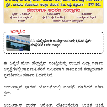
ಇದನ್ನು ಓದಿ
SBIಯಲ್ಲಿ ಭರ್ಜರಿ ಉದ್ಯೋಗಾವಕಾಶ; 1,538 ಕ್ಲರ್ಕ್
ಹುದ್ದೆಗಳಿಗೆ ಅರ್ಜಿ ಆಹ್ವಾನ
ಈ ಹಿನ್ನೆಲೆ ಹೊಸ ಹೆಲ್ಪ್‌ಲೈನ್ ಸಂಖ್ಯೆಯನ್ನು ರಾಜ್ಯದ ಎಲ್ಲಾ ಸರ್ಕಾರಿ
ಆಸ್ಪತ್ರೆಗಳಲ್ಲಿ ಸಾರ್ವಜನಿಕರಿಗೆ ಸುಲಭವಾಗಿ ಕಾಣುವಂತೆ ಕಡ್ಡಾಯವಾಗಿ
ಪ್ರದರ್ಶಿಸಲು ಸರ್ಕಾರ ನಿರ್ಧರಿಸಿದೆ.
ಆಯುಷ್ಮಾನ್ ಭಾರತ್ ಯೋಜನೆಯಲ್ಲಿ ವಂಚನೆ ಮಾಡಿದರೆ ಕಠಿಣ
ಕ್ರಮ
ಆಯುಷ್ಮಾನ್ ಭಾರತ್ ಆರೋಗ್ಯ ಯೋಜನೆಯಡಿ ಉಚಿತ ಚಿಕಿತ್ಸೆ