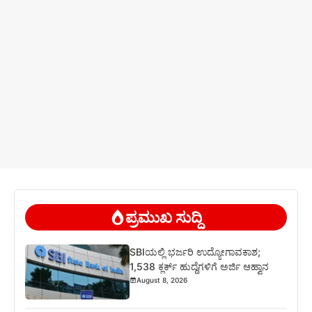
ಪ್ರಮುಖ ಸುದ್ದಿ
SBIಯಲ್ಲಿ ಭರ್ಜರಿ ಉದ್ಯೋಗಾವಕಾಶ;
1,538 ಕ್ಲರ್ಕ್ ಹುದ್ದೆಗಳಿಗೆ ಅರ್ಜಿ ಆಹ್ವಾನ
August 8, 2026