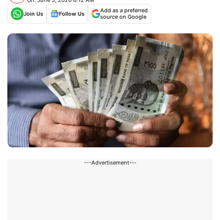
Add as a preferred
Join Us
Follow Us
source on Google
---Advertisement---