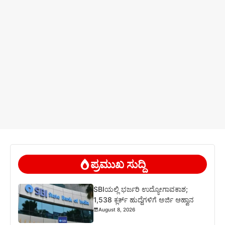
ಪ್ರಮುಖ ಸುದ್ದಿ
SBIಯಲ್ಲಿ ಭರ್ಜರಿ ಉದ್ಯೋಗಾವಕಾಶ;
1,538 ಕ್ಲರ್ಕ್ ಹುದ್ದೆಗಳಿಗೆ ಅರ್ಜಿ ಆಹ್ವಾನ
August 8, 2026