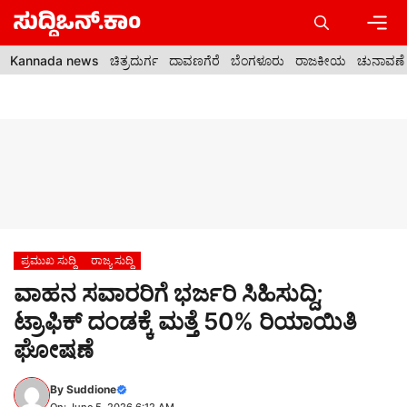
Skip
to
content
Men
Kannada news
ಚಿತ್ರದುರ್ಗ
ದಾವಣಗೆರೆ
ಬೆಂಗಳೂರು
ರಾಜಕೀಯ
ಚುನಾವಣೆ
ಪ್ರಮುಖ ಸುದ್ದಿ
ರಾಜ್ಯ ಸುದ್ದಿ
ವಾಹನ ಸವಾರರಿಗೆ ಭರ್ಜರಿ ಸಿಹಿಸುದ್ದಿ;
ಟ್ರಾಫಿಕ್ ದಂಡಕ್ಕೆ ಮತ್ತೆ 50% ರಿಯಾಯಿತಿ
ಘೋಷಣೆ
By
Suddione
On: June 5, 2026 6:12 AM