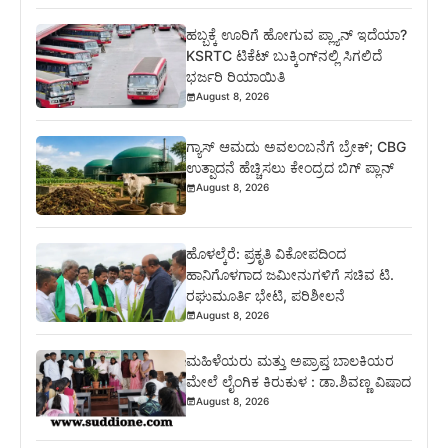
ಹಬ್ಬಕ್ಕೆ ಊರಿಗೆ ಹೋಗುವ ಪ್ಲ್ಯಾನ್ ಇದೆಯಾ?
KSRTC ಟಿಕೆಟ್ ಬುಕ್ಕಿಂಗ್‌ನಲ್ಲಿ ಸಿಗಲಿದೆ
ಭರ್ಜರಿ ರಿಯಾಯಿತಿ
August 8, 2026
ಗ್ಯಾಸ್ ಆಮದು ಅವಲಂಬನೆಗೆ ಬ್ರೇಕ್; CBG
ಉತ್ಪಾದನೆ ಹೆಚ್ಚಿಸಲು ಕೇಂದ್ರದ ಬಿಗ್ ಪ್ಲಾನ್
August 8, 2026
ಹೊಳಲ್ಕೆರೆ: ಪ್ರಕೃತಿ ವಿಕೋಪದಿಂದ
ಹಾನಿಗೊಳಗಾದ ಜಮೀನುಗಳಿಗೆ ಸಚಿವ ಟಿ.
ರಘುಮೂರ್ತಿ ಭೇಟಿ, ಪರಿಶೀಲನೆ
August 8, 2026
ಮಹಿಳೆಯರು ಮತ್ತು ಅಪ್ರಾಪ್ತ ಬಾಲಕಿಯರ
ಮೇಲೆ ಲೈಂಗಿಕ ಕಿರುಕುಳ : ಡಾ.ಶಿವಣ್ಣ ವಿಷಾದ
August 8, 2026