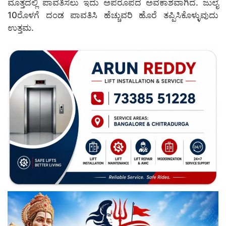
ಮೊತ್ತದಲ್ಲಿ ಪಾವತಿಸಲು ಇದು ಅಪರೂಪದ ಅವಕಾಶವಾಗಿದೆ. ಜುಲೈ
10ರೊಳಗೆ ದಂಡ ಪಾವತಿಸಿ ಹೆಚ್ಚುವರಿ ಹೊರೆ ತಪ್ಪಿಸಿಕೊಳ್ಳುವುದು
ಉತ್ತಮ.