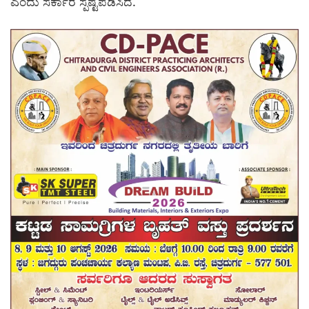
ಎಂದು ಸರ್ಕಾರ ಸ್ಪಷ್ಟಪಡಿಸಿದೆ.