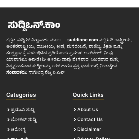
ಕನ್ನಡ ಸುದ್ದಿಗಳ ವಿಶ್ವಾಸಾರ್ಹ ಮೂಲ —
suddione.com
ನಲ್ಲಿ ಓದಿ ರಾಷ್ಟ್ರೀಯ,
ಅಂತರರಾಷ್ಟ್ರೀಯ, ರಾಜಕೀಯ, ಕ್ರೀಡೆ, ಮನರಂಜನೆ, ವಾಣಿಜ್ಯ, ಶಿಕ್ಷಣ ಮತ್ತು
ತಂತ್ರಜ್ಞಾನಕ್ಕೆ ಸಂಬಂಧಿಸಿದ ಪ್ರತಿಯೊಂದು ಪ್ರಮುಖ ಅಪ್‌ಡೇಟ್. ನೀವು
ಯಾವಾಗಲೂ ಅಪ್‌ಡೇಟ್ ಆಗಿರಲು ನಾವು ವೇಗವಾದ, ನಿಖರವಾದ ಮತ್ತು
ನಿಷ್ಪಕ್ಷಪಾತವಾದ ಸುದ್ದಿಗಳನ್ನು ಸರಳ ಹಾಗೂ ಸ್ಪಷ್ಟ ಭಾಷೆಯಲ್ಲಿ ನೀಡುತ್ತೇವೆ.
ಸಂಪಾದಕರು:
ನಾಗೇಂದ್ರ ರೆಡ್ಡಿ ಪಿ.ಎಲ್
Categories
Quick Links
ಪ್ರಮುಖ ಸುದ್ದಿ
About Us
ಲೋಕಲ್ ಸುದ್ದಿ
Contact Us
ಆರೋಗ್ಯ
Disclaimer