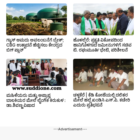
ಗ್ಯಾಸ್ ಆಮದು ಅವಲಂಬನೆಗೆ ಬ್ರೇಕ್;
ಹೊಳಲ್ಕೆರೆ: ಪ್ರಕೃತಿ ವಿಕೋಪದಿಂದ
CBG ಉತ್ಪಾದನೆ ಹೆಚ್ಚಿಸಲು ಕೇಂದ್ರದ
ಹಾನಿಗೊಳಗಾದ ಜಮೀನುಗಳಿಗೆ ಸಚಿವ
ಬಿಗ್ ಪ್ಲಾನ್
ಟಿ. ರಘುಮೂರ್ತಿ ಭೇಟಿ, ಪರಿಶೀಲನೆ
ಚಳ್ಳಕೆರೆ | ಕೆಡಿ ಕೋಟೆಯಲ್ಲಿ ದಲಿತರ
ಮಹಿಳೆಯರು ಮತ್ತು ಅಪ್ರಾಪ್ತ
ಮೇಲೆ ಹಲ್ಲೆ ಖಂಡಿಸಿ ಎಸ್.ಪಿ. ಕಚೇರಿ
ಬಾಲಕಿಯರ ಮೇಲೆ ಲೈಂಗಿಕ ಕಿರುಕುಳ :
ಎದುರು ಪ್ರತಿಭಟನೆ
ಡಾ.ಶಿವಣ್ಣ ವಿಷಾದ
---Advertisement---