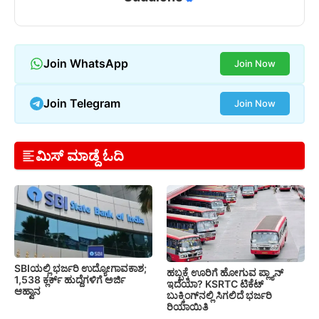
Join WhatsApp
Join Now
Join Telegram
Join Now
ಮಿಸ್ ಮಾಡ್ದೆ ಓದಿ
SBIಯಲ್ಲಿ ಭರ್ಜರಿ ಉದ್ಯೋಗಾವಕಾಶ;
ಹಬ್ಬಕ್ಕೆ ಊರಿಗೆ ಹೋಗುವ ಪ್ಲ್ಯಾನ್
1,538 ಕ್ಲರ್ಕ್ ಹುದ್ದೆಗಳಿಗೆ ಅರ್ಜಿ
ಇದೆಯಾ? KSRTC ಟಿಕೆಟ್
ಆಹ್ವಾನ
ಬುಕ್ಕಿಂಗ್‌ನಲ್ಲಿ ಸಿಗಲಿದೆ ಭರ್ಜರಿ
ರಿಯಾಯಿತಿ