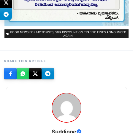
GOOD NEWS FOR MOTORISTS; 50% DISCOUNT ON TRAFFIC FINES ANNOUNCED
AGAIN
SHARE THIS ARTICLE
Suddione