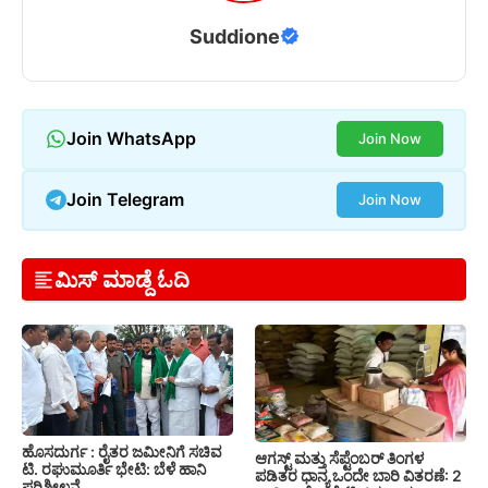
Suddione
Join WhatsApp
Join Now
Join Telegram
Join Now
ಮಿಸ್ ಮಾಡ್ದೆ ಓದಿ
ಹೊಸದುರ್ಗ : ರೈತರ ಜಮೀನಿಗೆ ಸಚಿವ
ಆಗಸ್ಟ್ ಮತ್ತು ಸೆಪ್ಟೆಂಬರ್ ತಿಂಗಳ
ಟಿ. ರಘುಮೂರ್ತಿ ಭೇಟಿ: ಬೆಳೆ ಹಾನಿ
ಪಡಿತರ ಧಾನ್ಯ ಒಂದೇ ಬಾರಿ ವಿತರಣೆ: 2
ಪರಿಶೀಲನೆ