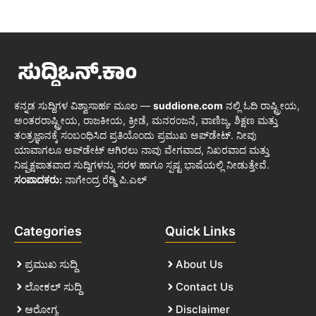
ಕನ್ನಡ ಸುದ್ದಿಗಳ ವಿಶ್ವಾಸಾರ್ಹ ಮೂಲ —
suddione.com
ನಲ್ಲಿ ಓದಿ ರಾಷ್ಟ್ರೀಯ,
ಅಂತರರಾಷ್ಟ್ರೀಯ, ರಾಜಕೀಯ, ಕ್ರೀಡೆ, ಮನರಂಜನೆ, ವಾಣಿಜ್ಯ, ಶಿಕ್ಷಣ ಮತ್ತು
ತಂತ್ರಜ್ಞಾನಕ್ಕೆ ಸಂಬಂಧಿಸಿದ ಪ್ರತಿಯೊಂದು ಪ್ರಮುಖ ಅಪ್‌ಡೇಟ್. ನೀವು
ಯಾವಾಗಲೂ ಅಪ್‌ಡೇಟ್ ಆಗಿರಲು ನಾವು ವೇಗವಾದ, ನಿಖರವಾದ ಮತ್ತು
ನಿಷ್ಪಕ್ಷಪಾತವಾದ ಸುದ್ದಿಗಳನ್ನು ಸರಳ ಹಾಗೂ ಸ್ಪಷ್ಟ ಭಾಷೆಯಲ್ಲಿ ನೀಡುತ್ತೇವೆ.
ಸಂಪಾದಕರು:
ನಾಗೇಂದ್ರ ರೆಡ್ಡಿ ಪಿ.ಎಲ್
Categories
Quick Links
ಪ್ರಮುಖ ಸುದ್ದಿ
About Us
ಲೋಕಲ್ ಸುದ್ದಿ
Contact Us
ಆರೋಗ್ಯ
Disclaimer