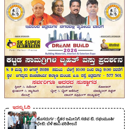
ಇದನ್ನು ಓದಿ
ಹೊಸದುರ್ಗ : ರೈತರ ಜಮೀನಿಗೆ ಸಚಿವ ಟಿ. ರಘುಮೂರ್ತಿ
ಭೇಟಿ: ಬೆಳೆ ಹಾನಿ ಪರಿಶೀಲನೆ