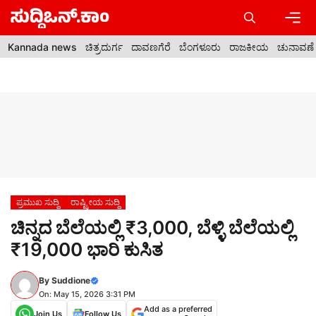
Skip
to
content
Men
Kannada news
ಚಿತ್ರದುರ್ಗ
ದಾವಣಗೆರೆ
ಬೆಂಗಳೂರು
ರಾಜಕೀಯ
ಚುನಾವಣೆ
ಪ್ರಮುಖ ಸುದ್ದಿ
ರಾಷ್ಟ್ರೀಯ ಸುದ್ದಿ
ಚಿನ್ನದ ಬೆಲೆಯಲ್ಲಿ ₹3,000, ಬೆಳ್ಳಿ ಬೆಲೆಯಲ್ಲಿ
₹19,000 ಭಾರಿ ಕುಸಿತ
By
Suddione
On: May 15, 2026 3:31 PM
Add as a preferred
Join Us
Follow Us