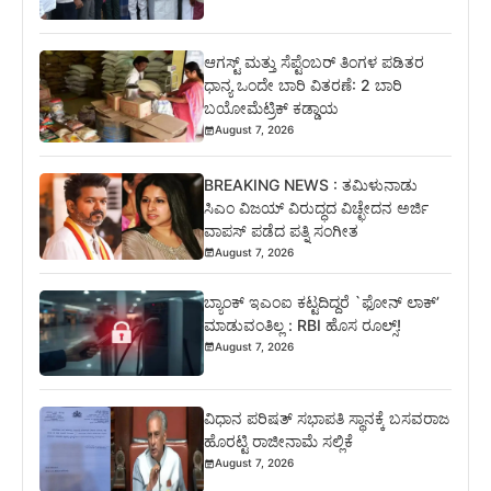
ಆಗಸ್ಟ್ ಮತ್ತು ಸೆಪ್ಟೆಂಬರ್ ತಿಂಗಳ ಪಡಿತರ
ಧಾನ್ಯ ಒಂದೇ ಬಾರಿ ವಿತರಣೆ: 2 ಬಾರಿ
ಬಯೋಮೆಟ್ರಿಕ್ ಕಡ್ಡಾಯ
August 7, 2026
BREAKING NEWS : ತಮಿಳುನಾಡು
ಸಿಎಂ ವಿಜಯ್ ವಿರುದ್ಧದ ವಿಚ್ಛೇದನ ಅರ್ಜಿ
ವಾಪಸ್ ಪಡೆದ ಪತ್ನಿ ಸಂಗೀತ
August 7, 2026
ಬ್ಯಾಂಕ್ ಇಎಂಐ ಕಟ್ಟದಿದ್ದರೆ `ಫೋನ್ ಲಾಕ್’
ಮಾಡುವಂತಿಲ್ಲ : RBI ಹೊಸ ರೂಲ್ಸ್!
August 7, 2026
ವಿಧಾನ ಪರಿಷತ್‌ ಸಭಾಪತಿ ಸ್ಥಾನಕ್ಕೆ ಬಸವರಾಜ
ಹೊರಟ್ಟಿ ರಾಜೀನಾಮೆ ಸಲ್ಲಿಕೆ
August 7, 2026