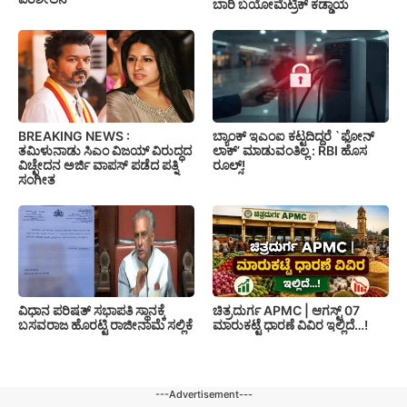
ಬಾರಿ ಬಯೋಮೆಟ್ರಿಕ್ ಕಡ್ಡಾಯ
BREAKING NEWS :
ಬ್ಯಾಂಕ್ ಇಎಂಐ ಕಟ್ಟದಿದ್ದರೆ `ಫೋನ್
ತಮಿಳುನಾಡು ಸಿಎಂ ವಿಜಯ್ ವಿರುದ್ಧದ
ಲಾಕ್’ ಮಾಡುವಂತಿಲ್ಲ : RBI ಹೊಸ
ವಿಚ್ಛೇದನ ಅರ್ಜಿ ವಾಪಸ್ ಪಡೆದ ಪತ್ನಿ
ರೂಲ್ಸ್!
ಸಂಗೀತ
ವಿಧಾನ ಪರಿಷತ್‌ ಸಭಾಪತಿ ಸ್ಥಾನಕ್ಕೆ
ಚಿತ್ರದುರ್ಗ APMC | ಆಗಸ್ಟ್ 07
ಬಸವರಾಜ ಹೊರಟ್ಟಿ ರಾಜೀನಾಮೆ ಸಲ್ಲಿಕೆ
ಮಾರುಕಟ್ಟೆ ಧಾರಣೆ ವಿವಿರ ಇಲ್ಲಿದೆ…!
---Advertisement---