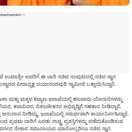
Advertisement---
ವೆ ಉಮಾಶ್ರೀ ಅವರಿಗೆ ಈ ಬಾರಿ ಸಚಿವ ಸಂಪುಟದಲ್ಲಿ ಸಚಿವ ಸ್ಥಾನ
ದ ಪೀಠಾಧ್ಯಕ್ಷ ದಯಾನಂದಪುರಿ ಸ್ವಾಮೀಜಿ ಒತ್ತಾಯಿಸಿದ್ದಾರೆ.
ಮಹಿಳಾ ಮತ್ತು ಮಕ್ಕಳ ಕಲ್ಯಾಣ ಇಲಾಖೆಯಲ್ಲಿ ಹಲವಾರು ಯೋಜನೆಗಳನ್ನು
ಳೆಯರ, ಕಲಾವಿದರ, ವಿಕಲಚೇತನರ ಅಭಿವೃದ್ಧಿಗೆ ಸಹಕಾರ ನೀಡಿದ್ದಾರೆ.
ುದಾನ ನೀಡಿದ್ದು, ಇಲಾಖೆಯಲ್ಲಿ ಸಮರ್ಥವಾಗಿ ಕಾರ್ಯನಿರ್ವಹಿದ್ದಾರೆ.
ಿಂದ ಪ್ರಥಮ ಬಾರಿಗೆ ಎರಡು ರಾಷ್ಟ್ರ ಪ್ರಶಸ್ತಿಗಳನ್ನು ಪಡೆದುಕೊಂಡಿರುವ
ದುಳಿದ ವರ್ಗದ ನೇಕಾರ ಸಮುದಾಯದ ಯಾರೋಬ್ಬರಿಗೂ ಸಚಿವ ಸ್ಥಾನ