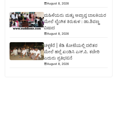
August 8, 2026
ಮಹಿಳೆಯರು ಮತ್ತು ಅಪ್ರಾಪ್ತ ಬಾಲಕಿಯರ
ಮೇಲೆ ಲೈಂಗಿಕ ಕಿರುಕುಳ : ಡಾ.ಶಿವಣ್ಣ
ವಿಷಾದ
August 8, 2026
ಚಳ್ಳಕೆರೆ | ಕೆಡಿ ಕೋಟೆಯಲ್ಲಿ ದಲಿತರ
ಮೇಲೆ ಹಲ್ಲೆ ಖಂಡಿಸಿ ಎಸ್.ಪಿ. ಕಚೇರಿ
ಎದುರು ಪ್ರತಿಭಟನೆ
August 8, 2026