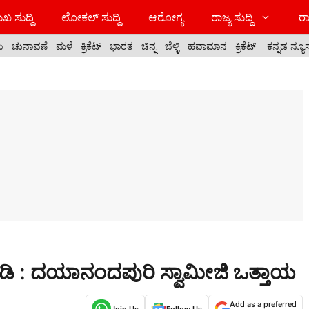
ಖ ಸುದ್ದಿ
ಲೋಕಲ್ ಸುದ್ದಿ
ಆರೋಗ್ಯ
ರಾಜ್ಯ ಸುದ್ದಿ
ರಾ
ಯ
ಚುನಾವಣೆ
ಮಳೆ
ಕ್ರಿಕೆಟ್
ಭಾರತ
ಚಿನ್ನ
ಬೆಳ್ಳಿ
ಹವಾಮಾನ
ಕ್ರಿಕೆಟ್
ಕನ್ನಡ ನ್ಯೂ
ೀಡಿ : ದಯಾನಂದಪುರಿ ಸ್ವಾಮೀಜಿ ಒತ್ತಾಯ
Add as a preferred
Join Us
Follow Us