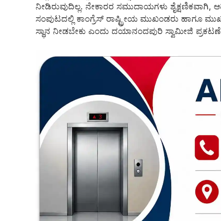
ನೀಡಿರುವುದಿಲ್ಲ. ನೇಕಾರರ ಸಮುದಾಯಗಳು ಶೈಕ್ಷಣಿಕವಾಗಿ
ಸಂಪುಟದಲ್ಲಿ ಕಾಂಗ್ರೆಸ್ ರಾಷ್ಟ್ರೀಯ ಮುಖಂಡರು ಹಾಗೂ ಮುಖ್
ಸ್ಥಾನ ನೀಡಬೇಕು ಎಂದು ದಯಾನಂದಪುರಿ ಸ್ವಾಮೀಜಿ ಪ್ರಕಟಣೆಯಲ್ಲ