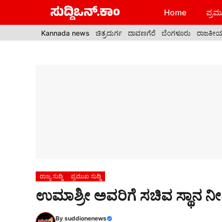
Skip
Home
ಪ್ರಮು
to
content
Kannada news
ಚಿತ್ರದುರ್ಗ
ದಾವಣಗೆರೆ
ಬೆಂಗಳೂರು
ರಾಜಕೀ
ರಾಜ್ಯ ಸುದ್ದಿ
ಪ್ರಮುಖ ಸುದ್ದಿ
ಉಮಾಶ್ರೀ ಅವರಿಗೆ ಸಚಿವ ಸ್ಥಾನ ನ
By
suddionenews