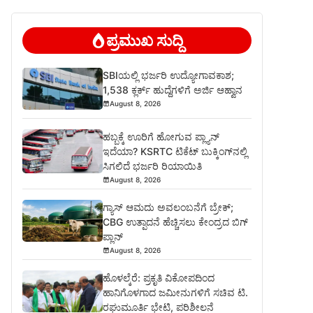
ಪ್ರಮುಖ ಸುದ್ದಿ
SBIಯಲ್ಲಿ ಭರ್ಜರಿ ಉದ್ಯೋಗಾವಕಾಶ;
1,538 ಕ್ಲರ್ಕ್ ಹುದ್ದೆಗಳಿಗೆ ಅರ್ಜಿ ಆಹ್ವಾನ
August 8, 2026
ಹಬ್ಬಕ್ಕೆ ಊರಿಗೆ ಹೋಗುವ ಪ್ಲ್ಯಾನ್
ಇದೆಯಾ? KSRTC ಟಿಕೆಟ್ ಬುಕ್ಕಿಂಗ್‌ನಲ್ಲಿ
ಸಿಗಲಿದೆ ಭರ್ಜರಿ ರಿಯಾಯಿತಿ
August 8, 2026
ಗ್ಯಾಸ್ ಆಮದು ಅವಲಂಬನೆಗೆ ಬ್ರೇಕ್;
CBG ಉತ್ಪಾದನೆ ಹೆಚ್ಚಿಸಲು ಕೇಂದ್ರದ ಬಿಗ್
ಪ್ಲಾನ್
August 8, 2026
ಹೊಳಲ್ಕೆರೆ: ಪ್ರಕೃತಿ ವಿಕೋಪದಿಂದ
ಹಾನಿಗೊಳಗಾದ ಜಮೀನುಗಳಿಗೆ ಸಚಿವ ಟಿ.
ರಘುಮೂರ್ತಿ ಭೇಟಿ, ಪರಿಶೀಲನೆ