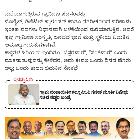
ಮರೆಯಾಗುತ್ತಿರುವ ಗ್ರಾಮೀಣ ಪದಸಂಪತ್ತು
ಮೊಬೈಲ್, ಡಿಜಿಟಲ್ ಕ್ಯಾಲೆಂಡರ್ ಹಾಗೂ ನಗರೀಕರಣದ ಪರಿಣಾಮ
ಇಂತಹ ಪದಗಳು ನಿಧಾನವಾಗಿ ಬಳಕೆಯಿಂದ ಮರೆಯಾಗುತ್ತಿವೆ. ಆದರೆ
ಇವು ಗ್ರಾಮೀಣ ಸಂಸ್ಕೃತಿ, ಜನಪದ ಭಾಷೆ ಮತ್ತು ಸ್ಥಳೀಯ ಬದುಕಿನ
ಅಮೂಲ್ಯ ಗುರುತುಗಳಾಗಿವೆ.
ಹಳ್ಳಿಗಳ ಹಿರಿಯರು ಇಂದಿಗೂ “ಬೆಸ್ತರವಾರ”, “ಸಂತೆವಾರ” ಎಂದು
ಮಾತನಾಡುವುದನ್ನು ಕೇಳಿದರೆ, ಅದು ಕೇವಲ ಒಂದು ದಿನದ ಹೆಸರು
ಅಲ್ಲ; ಒಂದು ಕಾಲದ ಬದುಕಿನ ನೆನಕಥೆ
ಇದನ್ನು ಓದಿ
ಗ್ರಾಮ ಪಂಚಾಯಿತಿಗಳಲ್ಲೂ ಪಿಒಪಿ ಗಣೇಶ ಮೂರ್ತಿ ನಿಷೇಧ:
ಸಚಿವ ಈಶ್ವರ ಖಂಡ್ರೆ