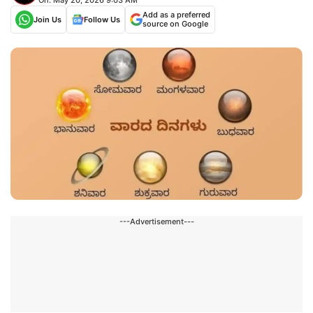
Add as a preferred
Join Us
Follow Us
source on Google
---Advertisement---