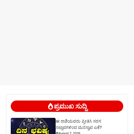
ಪ್ರಮುಖ ಸುದ್ದಿ
ಈ ರಾಶಿಯವರು ಪ್ರೀತಿಸಿ ಸರಸ
ಸಲ್ಲಾಪಗಳಿಂದ ಮನಸ್ತಾಪ ಏಕೆ?
August 7, 2026