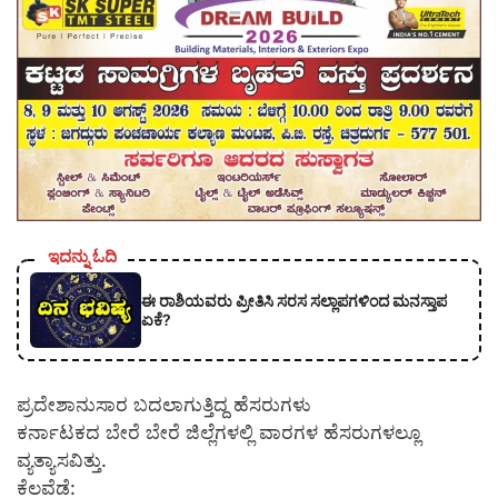
ಇದನ್ನು ಓದಿ
ಈ ರಾಶಿಯವರು ಪ್ರೀತಿಸಿ ಸರಸ ಸಲ್ಲಾಪಗಳಿಂದ ಮನಸ್ತಾಪ
ಏಕೆ?
ಪ್ರದೇಶಾನುಸಾರ ಬದಲಾಗುತ್ತಿದ್ದ ಹೆಸರುಗಳು
ಕರ್ನಾಟಕದ ಬೇರೆ ಬೇರೆ ಜಿಲ್ಲೆಗಳಲ್ಲಿ ವಾರಗಳ ಹೆಸರುಗಳಲ್ಲೂ
ವ್ಯತ್ಯಾಸವಿತ್ತು.
ಕೆಲವೆಡೆ: