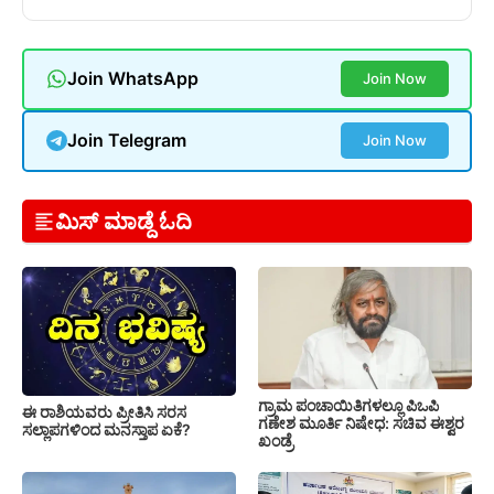
Join WhatsApp
Join Now
Join Telegram
Join Now
ಮಿಸ್ ಮಾಡ್ದೆ ಓದಿ
ಗ್ರಾಮ ಪಂಚಾಯಿತಿಗಳಲ್ಲೂ ಪಿಒಪಿ
ಈ ರಾಶಿಯವರು ಪ್ರೀತಿಸಿ ಸರಸ
ಗಣೇಶ ಮೂರ್ತಿ ನಿಷೇಧ: ಸಚಿವ ಈಶ್ವರ
ಸಲ್ಲಾಪಗಳಿಂದ ಮನಸ್ತಾಪ ಏಕೆ?
ಖಂಡ್ರೆ