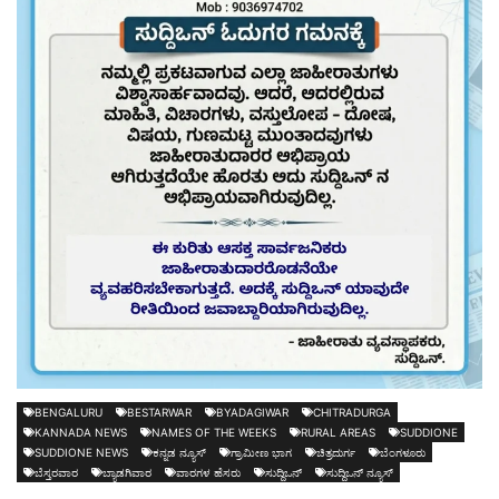
BENGALURU
BESTARWAR
BYADAGIWAR
CHITRADURGA
KANNADA NEWS
NAMES OF THE WEEKS
RURAL AREAS
SUDDIONE
SUDDIONE NEWS
ಕನ್ನಡ ನ್ಯೂಸ್
ಗ್ರಾಮೀಣ ಭಾಗ
ಚಿತ್ರದುರ್ಗ
ಬೆಂಗಳೂರು
ಬೆಸ್ತರವಾರ
ಬ್ಯಾಡಗಿವಾರ
ವಾರಗಳ ಹೆಸರು
ಸುದ್ದಿಒನ್
ಸುದ್ದಿಒನ್ ನ್ಯೂಸ್