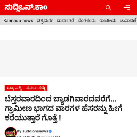
Skip
to
content
Men
Kannada news
ಚಿತ್ರದುರ್ಗ
ದಾವಣಗೆರೆ
ಬೆಂಗಳೂರು
ರಾಜಕೀಯ
ಚುನಾವಣೆ
ರಾಜ್ಯ ಸುದ್ದಿ
ಪ್ರಮುಖ ಸುದ್ದಿ
ಬೆಸ್ತರವಾರದಿಂದ ಬ್ಯಾಡಗಿವಾರದವರೆಗೆ…
ಗ್ರಾಮೀಣ ಭಾಗದ ವಾರಗಳ ಹೆಸರನ್ನು ಹೀಗೆ
ಕರೆಯುತ್ತಾರೆ ಗೊತ್ತೆ !
By
suddionenews
On: May 20, 2026 9:03 AM