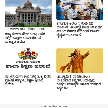
ಕರ್ನಾಟಕ ಆರೋಗ್ಯ ಸಂಜೀವಿನಿ
ಯೋಜನೆ : ಈ ಆಸ್ಪತ್ರೆಗಳಲ್ಲಿ 40 ವರ್ಷ
ಮೀರಿದ ಸರ್ಕಾರಿ ನೌಕರರಿಗೆ ವಾರ್ಷಿಕ
ರಾಜ್ಯ ಸರ್ಕಾರಿ ನೌಕರರ ಆಸ್ತಿ ವಿವರ
ವೈದ್ಯಕೀಯ ತಪಾಸಣೆ
ಸಲ್ಲಿಕೆ ಕಡ್ಡಾಯ : ಸರ್ಕಾರದಿಂದ
ಮಹತ್ವದ ಆದೇಶ
ರಾಜ್ಯದ ಖಾಸಗಿ ಶಾಲೆಗಳಲ್ಲಿ ಶುಲ್ಕ ವಿವರ
ಚಾಣಕ್ಯ ನೀತಿ: ಸಾವಿಗಿಂತಲೂ
ಪ್ರಕಟಣೆ ಕಡ್ಡಾಯ: ಶಿಕ್ಷಣ ಇಲಾಖೆ
ಭೀಕರವಾದ ಕಷ್ಟಗಳು ಯಾವುವು
ಆದೇಶ
ಗೊತ್ತೇ? ಚಾಣಕ್ಯರು ತಿಳಿಸಿದ ಜೀವನದ
ಸತ್ಯಗಳು!
---Advertisement---