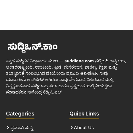
ಕನ್ನಡ ಸುದ್ದಿಗಳ ವಿಶ್ವಾಸಾರ್ಹ ಮೂಲ —
suddione.com
ನಲ್ಲಿ ಓದಿ ರಾಷ್ಟ್ರೀಯ,
ಅಂತರರಾಷ್ಟ್ರೀಯ, ರಾಜಕೀಯ, ಕ್ರೀಡೆ, ಮನರಂಜನೆ, ವಾಣಿಜ್ಯ, ಶಿಕ್ಷಣ ಮತ್ತು
ತಂತ್ರಜ್ಞಾನಕ್ಕೆ ಸಂಬಂಧಿಸಿದ ಪ್ರತಿಯೊಂದು ಪ್ರಮುಖ ಅಪ್‌ಡೇಟ್. ನೀವು
ಯಾವಾಗಲೂ ಅಪ್‌ಡೇಟ್ ಆಗಿರಲು ನಾವು ವೇಗವಾದ, ನಿಖರವಾದ ಮತ್ತು
ನಿಷ್ಪಕ್ಷಪಾತವಾದ ಸುದ್ದಿಗಳನ್ನು ಸರಳ ಹಾಗೂ ಸ್ಪಷ್ಟ ಭಾಷೆಯಲ್ಲಿ ನೀಡುತ್ತೇವೆ.
ಸಂಪಾದಕರು:
ನಾಗೇಂದ್ರ ರೆಡ್ಡಿ ಪಿ.ಎಲ್
Categories
Quick Links
ಪ್ರಮುಖ ಸುದ್ದಿ
About Us