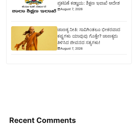
ಪ್ರಕಟಣೆ ಕಡ್ಡಾಯ: ಶಿಕ್ಷಣ ಇಲಾಖೆ ಆದೇಶ
August 7, 2026
ಚಾಣಕ್ಯ ನೀತಿ: ಸಾವಿಗಿಂತಲೂ ಭೀಕರವಾದ
ಕಷ್ಟಗಳು ಯಾವುವು ಗೊತ್ತೇ? ಚಾಣಕ್ಯರು
ತಿಳಿಸಿದ ಜೀವನದ ಸತ್ಯಗಳು!
August 7, 2026
Recent Comments