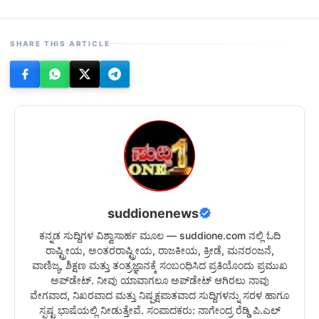
SHARE THIS ARTICLE
suddionenews
ಕನ್ನಡ ಸುದ್ದಿಗಳ ವಿಶ್ವಾಸಾರ್ಹ ಮೂಲ — suddione.com ನಲ್ಲಿ ಓದಿ
ರಾಷ್ಟ್ರೀಯ, ಅಂತರರಾಷ್ಟ್ರೀಯ, ರಾಜಕೀಯ, ಕ್ರೀಡೆ, ಮನರಂಜನೆ,
ವಾಣಿಜ್ಯ, ಶಿಕ್ಷಣ ಮತ್ತು ತಂತ್ರಜ್ಞಾನಕ್ಕೆ ಸಂಬಂಧಿಸಿದ ಪ್ರತಿಯೊಂದು ಪ್ರಮುಖ
ಅಪ್‌ಡೇಟ್. ನೀವು ಯಾವಾಗಲೂ ಅಪ್‌ಡೇಟ್ ಆಗಿರಲು ನಾವು
ವೇಗವಾದ, ನಿಖರವಾದ ಮತ್ತು ನಿಷ್ಪಕ್ಷಪಾತವಾದ ಸುದ್ದಿಗಳನ್ನು ಸರಳ ಹಾಗೂ
ಸ್ಪಷ್ಟ ಭಾಷೆಯಲ್ಲಿ ನೀಡುತ್ತೇವೆ. ಸಂಪಾದಕರು: ನಾಗೇಂದ್ರ ರೆಡ್ಡಿ ಪಿ.ಎಲ್