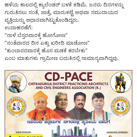
ಹಳೆಯ ಕಾಲದಲ್ಲಿ ಕ್ಯಾಲೆಂಡರ್ ಬಳಕೆ ಕಡಿಮೆ. ಜನರು ದಿನಗಳನ್ನು
ಗುರುತಿಸಲು ಸಂತೆ, ಜಾತ್ರೆ, ಮಾರುಕಟ್ಟೆ ಅಥವಾ ಸಮುದಾಯದ
ವೃತ್ತಿಯನ್ನು ಆಧಾರವಾಗಿಟ್ಟುಕೊಂಡಿದ್ದರು.
ಉದಾಹರಣೆಗೆ:
“ನಾಳೆ ಬೆಸ್ತರವಾರಕ್ಕೆ ಹೋಗೋಣ”
“ಸಂತೆವಾರದ ದಿನ ಎತ್ತು ಖರೀದಿ ಮಾಡೋಣ”
“ಕುಂಬಾರರವಾರಕ್ಕೆ ಹೊಸ ಮಡಕೆ ತರಬೇಕು”
ಎಂಬ ಮಾತುಗಳು ಗ್ರಾಮೀಣ ಬದುಕಿನಲ್ಲಿ ಸಾಮಾನ್ಯವಾಗಿದ್ದವು.