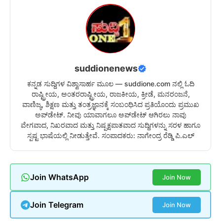
suddionenews
ಕನ್ನಡ ಸುದ್ದಿಗಳ ವಿಶ್ವಾಸಾರ್ಹ ಮೂಲ — suddione.com ನಲ್ಲಿ ಓದಿ
ರಾಷ್ಟ್ರೀಯ, ಅಂತರರಾಷ್ಟ್ರೀಯ, ರಾಜಕೀಯ, ಕ್ರೀಡೆ, ಮನರಂಜನೆ,
ವಾಣಿಜ್ಯ, ಶಿಕ್ಷಣ ಮತ್ತು ತಂತ್ರಜ್ಞಾನಕ್ಕೆ ಸಂಬಂಧಿಸಿದ ಪ್ರತಿಯೊಂದು ಪ್ರಮುಖ
ಅಪ್‌ಡೇಟ್. ನೀವು ಯಾವಾಗಲೂ ಅಪ್‌ಡೇಟ್ ಆಗಿರಲು ನಾವು
ವೇಗವಾದ, ನಿಖರವಾದ ಮತ್ತು ನಿಷ್ಪಕ್ಷಪಾತವಾದ ಸುದ್ದಿಗಳನ್ನು ಸರಳ ಹಾಗೂ
ಸ್ಪಷ್ಟ ಭಾಷೆಯಲ್ಲಿ ನೀಡುತ್ತೇವೆ. ಸಂಪಾದಕರು: ನಾಗೇಂದ್ರ ರೆಡ್ಡಿ ಪಿ.ಎಲ್
Join WhatsApp
Join Now
Join Telegram
Join Now