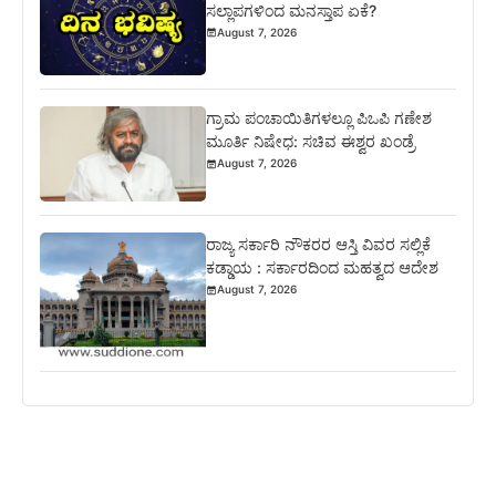
ಸಲ್ಲಾಪಗಳಿಂದ ಮನಸ್ತಾಪ ಏಕೆ?
August 7, 2026
ಗ್ರಾಮ ಪಂಚಾಯಿತಿಗಳಲ್ಲೂ ಪಿಒಪಿ ಗಣೇಶ
ಮೂರ್ತಿ ನಿಷೇಧ: ಸಚಿವ ಈಶ್ವರ ಖಂಡ್ರೆ
August 7, 2026
ರಾಜ್ಯ ಸರ್ಕಾರಿ ನೌಕರರ ಆಸ್ತಿ ವಿವರ ಸಲ್ಲಿಕೆ
ಕಡ್ಡಾಯ : ಸರ್ಕಾರದಿಂದ ಮಹತ್ವದ ಆದೇಶ
August 7, 2026