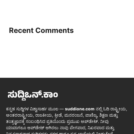
Recent Comments
ಕನ್ನಡ ಸುದ್ದಿಗಳ ವಿಶ್ವಾಸಾರ್ಹ ಮೂಲ —
suddione.com
ನಲ್ಲಿ ಓದಿ ರಾಷ್ಟ್ರೀಯ,
ಅಂತರರಾಷ್ಟ್ರೀಯ, ರಾಜಕೀಯ, ಕ್ರೀಡೆ, ಮನರಂಜನೆ, ವಾಣಿಜ್ಯ, ಶಿಕ್ಷಣ ಮತ್ತು
ತಂತ್ರಜ್ಞಾನಕ್ಕೆ ಸಂಬಂಧಿಸಿದ ಪ್ರತಿಯೊಂದು ಪ್ರಮುಖ ಅಪ್‌ಡೇಟ್. ನೀವು
ಯಾವಾಗಲೂ ಅಪ್‌ಡೇಟ್ ಆಗಿರಲು ನಾವು ವೇಗವಾದ, ನಿಖರವಾದ ಮತ್ತು
ನಿಷ್ಪಕ್ಷಪಾತವಾದ ಸುದ್ದಿಗಳನ್ನು ಸರಳ ಹಾಗೂ ಸ್ಪಷ್ಟ ಭಾಷೆಯಲ್ಲಿ ನೀಡುತ್ತೇವೆ.