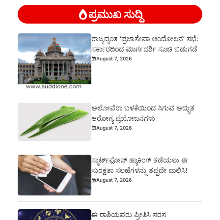
ಪ್ರಮುಖ ಸುದ್ದಿ
ರಾಜ್ಯದ್ಯಂತ ‘ಪ್ರಜಾಸೇವಾ ಆಂದೋಲನ’ ಸಭೆ:
ಸರ್ಕಾರದಿಂದ ಮಾರ್ಗದರ್ಶಿ ಸೂಚಿ ಬಿಡುಗಡೆ
August 7, 2026
ಅಲೋವೆರಾ ಬಳಕೆಯಿಂದ ಸಿಗುವ ಅದ್ಭುತ
ಆರೋಗ್ಯ ಪ್ರಯೋಜನಗಳು
August 7, 2026
ಸ್ಮಾರ್ಟ್‌ಫೋನ್ ಹ್ಯಾಕಿಂಗ್ ತಡೆಯಲು ಈ
ಸುರಕ್ಷತಾ ಸಲಹೆಗಳನ್ನು ತಪ್ಪದೇ ಪಾಲಿಸಿ!
August 7, 2026
ಈ ರಾಶಿಯವರು ಪ್ರೀತಿಸಿ ಸರಸ