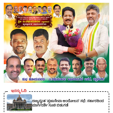
ಇದನ್ನು ಓದಿ
ರಾಜ್ಯದ್ಯಂತ ‘ಪ್ರಜಾಸೇವಾ ಆಂದೋಲನ’ ಸಭೆ: ಸರ್ಕಾರದಿಂದ
ಮಾರ್ಗದರ್ಶಿ ಸೂಚಿ ಬಿಡುಗಡೆ