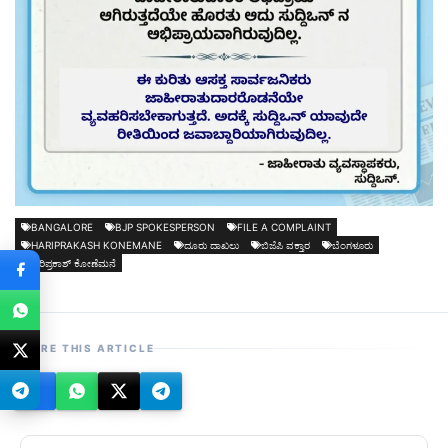
BANGALORE
BJP SPOKESPERSON
FILE A COMPLAINT
HARIPRAKASH KONEMANE
ದೂರು ದಾಖಲು
ಬಿಜೆಪಿ ವಕ್ತಾರ
ಬೆಂಗಳೂರು
ಹರಿಪ್ರಕಾಶ್ ಕೋಣೆಮನೆ
SHARE THIS ARTICLE