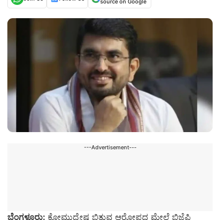
source on Google
---Advertisement---
ಬೆಂಗಳೂರು:
ಕೋಮುದ್ವೇಷ ಬಿತ್ತುವ ಆರೋಪದ ಮೇಲೆ ಬಿಜೆಪಿ