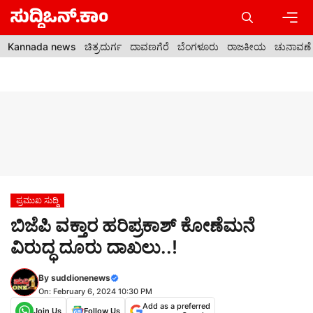
Skip
to
content
Men
Kannada news
ಚಿತ್ರದುರ್ಗ
ದಾವಣಗೆರೆ
ಬೆಂಗಳೂರು
ರಾಜಕೀಯ
ಚುನಾವಣೆ
ಪ್ರಮುಖ ಸುದ್ದಿ
ಬಿಜೆಪಿ ವಕ್ತಾರ ಹರಿಪ್ರಕಾಶ್ ಕೋಣೆಮನೆ
ವಿರುದ್ಧ ದೂರು ದಾಖಲು..!
By
suddionenews
On: February 6, 2024 10:30 PM
Add as a preferred
Join Us
Follow Us