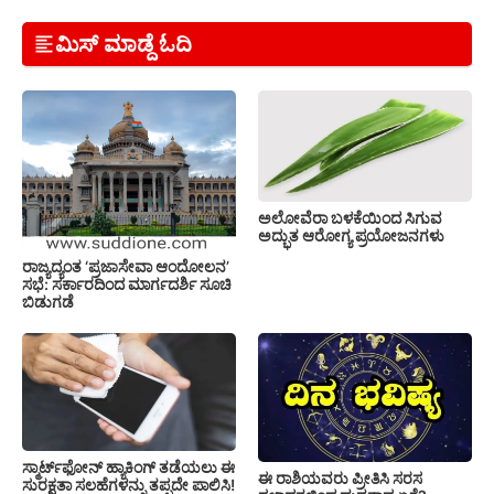
ಮಿಸ್ ಮಾಡ್ದೆ ಓದಿ
ಅಲೋವೆರಾ ಬಳಕೆಯಿಂದ ಸಿಗುವ
ಅದ್ಭುತ ಆರೋಗ್ಯ ಪ್ರಯೋಜನಗಳು
ರಾಜ್ಯದ್ಯಂತ ‘ಪ್ರಜಾಸೇವಾ ಆಂದೋಲನ’
ಸಭೆ: ಸರ್ಕಾರದಿಂದ ಮಾರ್ಗದರ್ಶಿ ಸೂಚಿ
ಬಿಡುಗಡೆ
ಸ್ಮಾರ್ಟ್‌ಫೋನ್ ಹ್ಯಾಕಿಂಗ್ ತಡೆಯಲು ಈ
ಈ ರಾಶಿಯವರು ಪ್ರೀತಿಸಿ ಸರಸ
ಸುರಕ್ಷತಾ ಸಲಹೆಗಳನ್ನು ತಪ್ಪದೇ ಪಾಲಿಸಿ!