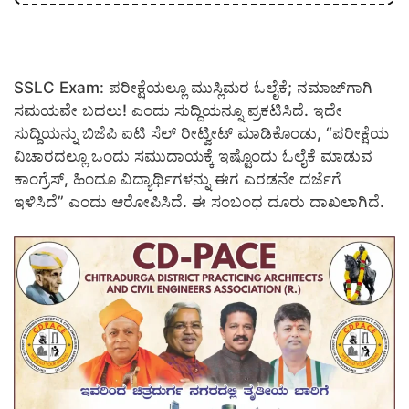
SSLC Exam: ಪರೀಕ್ಷೆಯಲ್ಲೂ ಮುಸ್ಲಿಮರ ಓಲೈಕೆ; ನಮಾಜ್‌ಗಾಗಿ
ಸಮಯವೇ ಬದಲು! ಎಂದು ಸುದ್ದಿಯನ್ನೂ ಪ್ರಕಟಿಸಿದೆ. ಇದೇ
ಸುದ್ದಿಯನ್ನು ಬಿಜೆಪಿ ಐಟಿ ಸೆಲ್ ರೀಟ್ವೀಟ್ ಮಾಡಿಕೊಂಡು, “ಪರೀಕ್ಷೆಯ
ವಿಚಾರದಲ್ಲೂ ಒಂದು ಸಮುದಾಯಕ್ಕೆ ಇಷ್ಟೊಂದು ಓಲೈಕೆ ಮಾಡುವ
ಕಾಂಗ್ರೆಸ್, ಹಿಂದೂ ವಿದ್ಯಾರ್ಥಿಗಳನ್ನು ಈಗ ಎರಡನೇ ದರ್ಜೆಗೆ
ಇಳಿಸಿದೆ” ಎಂದು ಆರೋಪಿಸಿದೆ. ಈ ಸಂಬಂಧ ದೂರು ದಾಖಲಾಗಿದೆ.