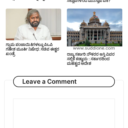
ಸಲ್ಲಾಪಗಳಿಂದ ಮನಸ್ತಾಪ ಏಕೆ?
ಗ್ರಾಮ ಪಂಚಾಯಿತಿಗಳಲ್ಲೂ ಪಿಒಪಿ
ಗಣೇಶ ಮೂರ್ತಿ ನಿಷೇಧ: ಸಚಿವ ಈಶ್ವರ
ಖಂಡ್ರೆ
ರಾಜ್ಯ ಸರ್ಕಾರಿ ನೌಕರರ ಆಸ್ತಿ ವಿವರ
ಸಲ್ಲಿಕೆ ಕಡ್ಡಾಯ : ಸರ್ಕಾರದಿಂದ
ಮಹತ್ವದ ಆದೇಶ
Leave a Comment
Comment