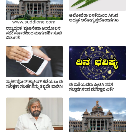
ಅಲೋವೆರಾ ಬಳಕೆಯಿಂದ ಸಿಗುವ
ಅದ್ಭುತ ಆರೋಗ್ಯ ಪ್ರಯೋಜನಗಳು
ರಾಜ್ಯದ್ಯಂತ ‘ಪ್ರಜಾಸೇವಾ ಆಂದೋಲನ’
ಸಭೆ: ಸರ್ಕಾರದಿಂದ ಮಾರ್ಗದರ್ಶಿ ಸೂಚಿ
ಬಿಡುಗಡೆ
ಸ್ಮಾರ್ಟ್‌ಫೋನ್ ಹ್ಯಾಕಿಂಗ್ ತಡೆಯಲು ಈ
ಈ ರಾಶಿಯವರು ಪ್ರೀತಿಸಿ ಸರಸ
ಸುರಕ್ಷತಾ ಸಲಹೆಗಳನ್ನು ತಪ್ಪದೇ ಪಾಲಿಸಿ!
ಸಲ್ಲಾಪಗಳಿಂದ ಮನಸ್ತಾಪ ಏಕೆ?