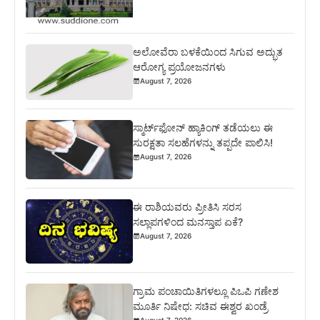
ಅಲೋವೆರಾ ಬಳಕೆಯಿಂದ ಸಿಗುವ ಅದ್ಭುತ
ಆರೋಗ್ಯ ಪ್ರಯೋಜನಗಳು
August 7, 2026
ಸ್ಮಾರ್ಟ್‌ಫೋನ್ ಹ್ಯಾಕಿಂಗ್ ತಡೆಯಲು ಈ
ಸುರಕ್ಷತಾ ಸಲಹೆಗಳನ್ನು ತಪ್ಪದೇ ಪಾಲಿಸಿ!
August 7, 2026
ಈ ರಾಶಿಯವರು ಪ್ರೀತಿಸಿ ಸರಸ
ಸಲ್ಲಾಪಗಳಿಂದ ಮನಸ್ತಾಪ ಏಕೆ?
August 7, 2026
ಗ್ರಾಮ ಪಂಚಾಯಿತಿಗಳಲ್ಲೂ ಪಿಒಪಿ ಗಣೇಶ
ಮೂರ್ತಿ ನಿಷೇಧ: ಸಚಿವ ಈಶ್ವರ ಖಂಡ್ರೆ