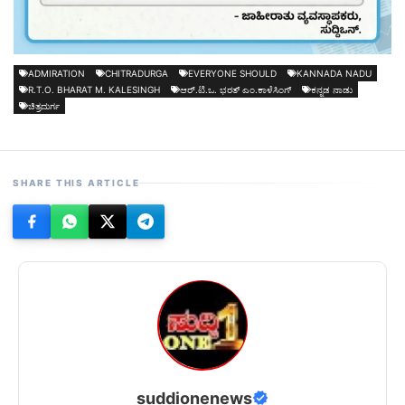
ADMIRATION
CHITRADURGA
EVERYONE SHOULD
KANNADA NADU
R.T.O. BHARAT M. KALESINGH
ಆರ್.ಟಿ.ಒ. ಭರತ್ ಎಂ.ಕಾಳೆಸಿಂಗ್
ಕನ್ನಡ ನಾಡು
ಚಿತ್ರದುರ್ಗ
SHARE THIS ARTICLE
suddionenews