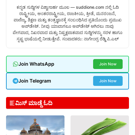
ಕನ್ನಡ ಸುದ್ದಿಗಳ ವಿಶ್ವಾಸಾರ್ಹ ಮೂಲ — suddione.com ನಲ್ಲಿ ಓದಿ
ರಾಷ್ಟ್ರೀಯ, ಅಂತರರಾಷ್ಟ್ರೀಯ, ರಾಜಕೀಯ, ಕ್ರೀಡೆ, ಮನರಂಜನೆ,
ವಾಣಿಜ್ಯ, ಶಿಕ್ಷಣ ಮತ್ತು ತಂತ್ರಜ್ಞಾನಕ್ಕೆ ಸಂಬಂಧಿಸಿದ ಪ್ರತಿಯೊಂದು ಪ್ರಮುಖ
ಅಪ್‌ಡೇಟ್. ನೀವು ಯಾವಾಗಲೂ ಅಪ್‌ಡೇಟ್ ಆಗಿರಲು ನಾವು
ವೇಗವಾದ, ನಿಖರವಾದ ಮತ್ತು ನಿಷ್ಪಕ್ಷಪಾತವಾದ ಸುದ್ದಿಗಳನ್ನು ಸರಳ ಹಾಗೂ
ಸ್ಪಷ್ಟ ಭಾಷೆಯಲ್ಲಿ ನೀಡುತ್ತೇವೆ. ಸಂಪಾದಕರು: ನಾಗೇಂದ್ರ ರೆಡ್ಡಿ ಪಿ.ಎಲ್
Join WhatsApp
Join Now
Join Telegram
Join Now
ಮಿಸ್ ಮಾಡ್ದೆ ಓದಿ