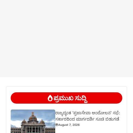
ಪ್ರಮುಖ ಸುದ್ದಿ
ರಾಜ್ಯದ್ಯಂತ ‘ಪ್ರಜಾಸೇವಾ ಆಂದೋಲನ’ ಸಭೆ:
ಸರ್ಕಾರದಿಂದ ಮಾರ್ಗದರ್ಶಿ ಸೂಚಿ ಬಿಡುಗಡೆ
August 7, 2026