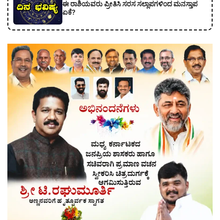
ಈ ರಾಶಿಯವರು ಪ್ರೀತಿಸಿ ಸರಸ ಸಲ್ಲಾಪಗಳಿಂದ ಮನಸ್ತಾಪ
ಏಕೆ?