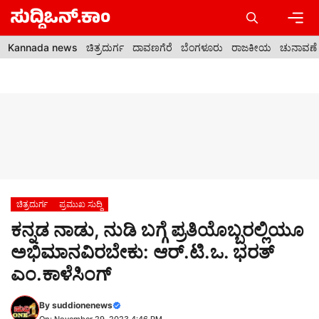
Skip
to
content
Men
Kannada news
ಚಿತ್ರದುರ್ಗ
ದಾವಣಗೆರೆ
ಬೆಂಗಳೂರು
ರಾಜಕೀಯ
ಚುನಾವಣೆ
ಚಿತ್ರದುರ್ಗ
ಪ್ರಮುಖ ಸುದ್ದಿ
ಕನ್ನಡ ನಾಡು, ನುಡಿ ಬಗ್ಗೆ ಪ್ರತಿಯೊಬ್ಬರಲ್ಲಿಯೂ
ಅಭಿಮಾನವಿರಬೇಕು‌: ಆರ್.ಟಿ.ಒ. ಭರತ್
ಎಂ.ಕಾಳೆಸಿಂಗ್
By
suddionenews
On: November 29, 2023 4:46 PM