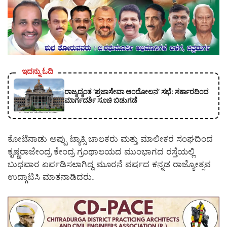
ಇದನ್ನು ಓದಿ
ರಾಜ್ಯದ್ಯಂತ ‘ಪ್ರಜಾಸೇವಾ ಆಂದೋಲನ’ ಸಭೆ: ಸರ್ಕಾರದಿಂದ
ಮಾರ್ಗದರ್ಶಿ ಸೂಚಿ ಬಿಡುಗಡೆ
ಕೋಟೆನಾಡು ಅಪ್ಪು ಟ್ಯಾಕ್ಸಿ ಚಾಲಕರು ಮತ್ತು ಮಾಲೀಕರ ಸಂಘದಿಂದ
ಕೃಷ್ಣರಾಜೇಂದ್ರ ಕೇಂದ್ರ ಗ್ರಂಥಾಲಯದ ಮುಂಭಾಗದ ರಸ್ತೆಯಲ್ಲಿ
ಬುಧವಾರ ಏರ್ಪಡಿಸಲಾಗಿದ್ದ ಮೂರನೆ ವರ್ಷದ ಕನ್ನಡ ರಾಜ್ಯೋತ್ಸವ
ಉದ್ಗಾಟಿಸಿ ಮಾತನಾಡಿದರು.