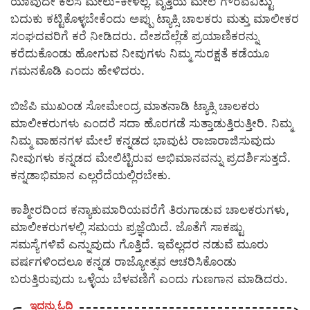
ಯಾವುದೇ ಕೆಲಸ ಮೇಲು-ಕೀಳಲ್ಲ. ವೃತ್ತಿಯ ಮೇಲೆ ಗೌರವವಿಟ್ಟು
ಬದುಕು ಕಟ್ಟಿಕೊಳ್ಳಬೇಕೆಂದು ಅಪ್ಪು ಟ್ಯಾಕ್ಸಿ ಚಾಲಕರು ಮತ್ತು ಮಾಲೀಕರ
ಸಂಘದವರಿಗೆ ಕರೆ ನೀಡಿದರು. ದೇಶದೆಲ್ಲೆಡೆ ಪ್ರಯಾಣಿಕರನ್ನು
ಕರೆದುಕೊಂಡು ಹೋಗುವ ನೀವುಗಳು ನಿಮ್ಮ ಸುರಕ್ಷತೆ ಕಡೆಯೂ
ಗಮನಕೊಡಿ ಎಂದು ಹೇಳಿದರು.
ಬಿಜೆಪಿ ಮುಖಂಡ ಸೋಮೇಂದ್ರ ಮಾತನಾಡಿ ಟ್ಯಾಕ್ಸಿ ಚಾಲಕರು
ಮಾಲೀಕರುಗಳು ಎಂದರೆ ಸದಾ ಹೊರಗಡೆ ಸುತ್ತಾಡುತ್ತಿರುತ್ತೀರಿ. ನಿಮ್ಮ
ನಿಮ್ಮ ವಾಹನಗಳ ಮೇಲೆ ಕನ್ನಡದ ಭಾವುಟ ರಾಜಾರಾಜಿಸುವುದು
ನೀವುಗಳು ಕನ್ನಡದ ಮೇಲಿಟ್ಟಿರುವ ಅಭಿಮಾನವನ್ನು ಪ್ರದರ್ಶಿಸುತ್ತದೆ.
ಕನ್ನಡಾಭಿಮಾನ ಎಲ್ಲರೆದೆಯಲ್ಲಿರಬೇಕು.
ಕಾಶ್ಮೀರದಿಂದ ಕನ್ಯಾಕುಮಾರಿಯವರೆಗೆ ತಿರುಗಾಡುವ ಚಾಲಕರುಗಳು,
ಮಾಲೀಕರುಗಳಲ್ಲಿ ಸಮಯ ಪ್ರಜ್ಞೆಯಿದೆ. ಜೊತೆಗೆ ಸಾಕಷ್ಟು
ಸಮಸ್ಯೆಗಳಿವೆ ಎನ್ನುವುದು ಗೊತ್ತಿದೆ. ಇವೆಲ್ಲದರ ನಡುವೆ ಮೂರು
ವರ್ಷಗಳಿಂದಲೂ ಕನ್ನಡ ರಾಜ್ಯೋತ್ಸವ ಆಚರಿಸಿಕೊಂಡು
ಬರುತ್ತಿರುವುದು ಒಳ್ಳೆಯ ಬೆಳವಣಿಗೆ ಎಂದು ಗುಣಗಾನ ಮಾಡಿದರು.
ಇದನ್ನು ಓದಿ