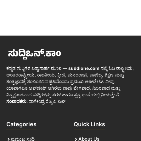
ಕನ್ನಡ ಸುದ್ದಿಗಳ ವಿಶ್ವಾಸಾರ್ಹ ಮೂಲ —
suddione.com
ನಲ್ಲಿ ಓದಿ ರಾಷ್ಟ್ರೀಯ,
ಅಂತರರಾಷ್ಟ್ರೀಯ, ರಾಜಕೀಯ, ಕ್ರೀಡೆ, ಮನರಂಜನೆ, ವಾಣಿಜ್ಯ, ಶಿಕ್ಷಣ ಮತ್ತು
ತಂತ್ರಜ್ಞಾನಕ್ಕೆ ಸಂಬಂಧಿಸಿದ ಪ್ರತಿಯೊಂದು ಪ್ರಮುಖ ಅಪ್‌ಡೇಟ್. ನೀವು
ಯಾವಾಗಲೂ ಅಪ್‌ಡೇಟ್ ಆಗಿರಲು ನಾವು ವೇಗವಾದ, ನಿಖರವಾದ ಮತ್ತು
ನಿಷ್ಪಕ್ಷಪಾತವಾದ ಸುದ್ದಿಗಳನ್ನು ಸರಳ ಹಾಗೂ ಸ್ಪಷ್ಟ ಭಾಷೆಯಲ್ಲಿ ನೀಡುತ್ತೇವೆ.
ಸಂಪಾದಕರು:
ನಾಗೇಂದ್ರ ರೆಡ್ಡಿ ಪಿ.ಎಲ್
Categories
Quick Links
ಪ್ರಮುಖ ಸುದ್ದಿ
About Us