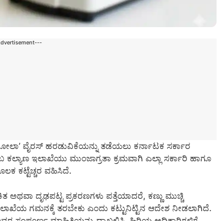
Advertisement---
ಕ ‘ಎಬೋಲಾ’ ವೈರಸ್ ಹರಡುವಿಕೆಯನ್ನು ತಡೆಯಲು ಕರ್ನಾಟಕ ಸರ್ಕಾರ
ುಂಬ ಕಲ್ಯಾಣ ಇಲಾಖೆಯು ಮುಂಜಾಗ್ರತಾ ಕ್ರಮವಾಗಿ ಎಲ್ಲಾ ಸರ್ಕಾರಿ ಹಾಗೂ
ಲಕ ಕಟ್ಟೆಚ್ಚರ ವಹಿಸಿದೆ.
ತ ಅಥವಾ ದೃಢಪಟ್ಟ ಪ್ರಕರಣಗಳು ಪತ್ತೆಯಾದರೆ, ಕಣ್ಣು ಮುಚ್ಚಿ
ಾಖೆಯ ಗಮನಕ್ಕೆ ತರಬೇಕು ಎಂದು ಕಟ್ಟುನಿಟ್ಟಿನ ಆದೇಶ ನೀಡಲಾಗಿದೆ.
ಅವರ ಸಂಪೂರ್ಣ ಮಾಹಿತಿಯನ್ನು ದಾಖಲಿಸಿ, ಹಿರಿಯ ಅಧಿಕಾರಿಗಳಿಗೆ