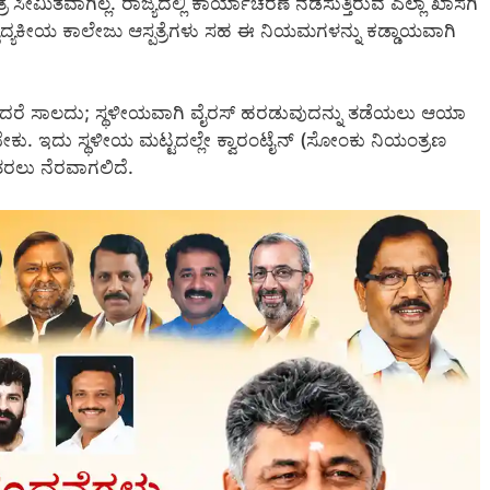
ಸೀಮಿತವಾಗಿಲ್ಲ. ರಾಜ್ಯದಲ್ಲಿ ಕಾರ್ಯಾಚರಣೆ ನಡೆಸುತ್ತಿರುವ ಎಲ್ಲಾ ಖಾಸಗಿ
ಗೂ ವೈದ್ಯಕೀಯ ಕಾಲೇಜು ಆಸ್ಪತ್ರೆಗಳು ಸಹ ಈ ನಿಯಮಗಳನ್ನು ಕಡ್ಡಾಯವಾಗಿ
ಾಡಿದರೆ ಸಾಲದು; ಸ್ಥಳೀಯವಾಗಿ ವೈರಸ್ ಹರಡುವುದನ್ನು ತಡೆಯಲು ಆಯಾ
ೀಡಬೇಕು. ಇದು ಸ್ಥಳೀಯ ಮಟ್ಟದಲ್ಲೇ ಕ್ವಾರಂಟೈನ್ (ಸೋಂಕು ನಿಯಂತ್ರಣ
ೆ ತರಲು ನೆರವಾಗಲಿದೆ.