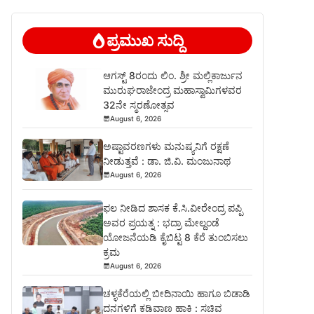
ಪ್ರಮುಖ ಸುದ್ದಿ
ಆಗಸ್ಟ್ 8ರಂದು ಲಿಂ. ಶ್ರೀ ಮಲ್ಲಿಕಾರ್ಜುನ
ಮುರುಘರಾಜೇಂದ್ರ ಮಹಾಸ್ವಾಮಿಗಳವರ
32ನೇ ಸ್ಮರಣೋತ್ಸವ
August 6, 2026
ಅಷ್ಟಾವರಣಗಳು ಮನುಷ್ಯನಿಗೆ ರಕ್ಷಣೆ
ನೀಡುತ್ತವೆ : ಡಾ. ಜಿ.ವಿ. ಮಂಜುನಾಥ
August 6, 2026
ಫಲ ನೀಡಿದ ಶಾಸಕ ಕೆ.ಸಿ.ವೀರೇಂದ್ರ ಪಪ್ಪಿ
ಅವರ ಪ್ರಯತ್ನ : ಭದ್ರಾ ಮೇಲ್ದಂಡೆ
ಯೋಜನೆಯಡಿ ಕೈಬಿಟ್ಟ 8 ಕೆರೆ ತುಂಬಿಸಲು
ಕ್ರಮ
August 6, 2026
ಚಳ್ಳಕೆರೆಯಲ್ಲಿ ಬೀದಿನಾಯಿ ಹಾಗೂ ಬಿಡಾಡಿ
ದನಗಳಿಗೆ ಕಡಿವಾಣ ಹಾಕಿ : ಸಚಿವ