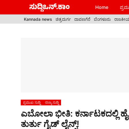
Skip
Home
ಪ್ರಮು
to
content
Kannada news
ಚಿತ್ರದುರ್ಗ
ದಾವಣಗೆರೆ
ಬೆಂಗಳೂರು
ರಾಜಕೀ
ಪ್ರಮುಖ ಸುದ್ದಿ
ರಾಜ್ಯ ಸುದ್ದಿ
ಎಬೋಲಾ ಭೀತಿ: ಕರ್ನಾಟಕದಲ್ಲಿ ಹೈ ಅ
ತುರ್ತು ಗೈಡ್‌ ಲೈನ್ಸ್!