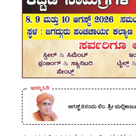
ಇದನ್ನು ಓದಿ
ಆಗಸ್ಟ್ 8ರಂದು ಲಿಂ. ಶ್ರೀ ಮಲ್ಲಿ