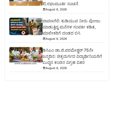
ಟಿ.ರಘುಮೂರ್ತಿ ಸೂಚನೆ
August 6, 2026
ದಾವಣಗೆರೆ: ಕುಡಿಯುವ ನೀರು ಪೋಲು
ಮಾಡುತ್ತಿದ್ದ ಮನೆಗಳ ಸಂಪರ್ಕ ಕಡಿತ,
ಮಾಲೀಕರಿಗೆ ದಂಡದ ಬಿಸಿ
August 6, 2026
ಡಿಸಿಎಂ ಡಾ.ಜಿ.ಪರಮೇಶ್ವರ್ 75ನೇ
ಜನ್ಮದಿನ: ಚಿತ್ರದುರ್ಗದ ವಿದ್ಯಾರ್ಥಿನಿಯರಿಗೆ
ಬುದ್ಧನ ಕಂಚಿನ ವಿಗ್ರಹ ವಿತರ
August 6, 2026