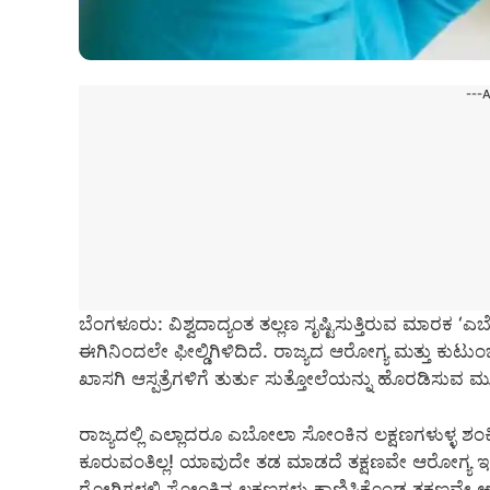
---
ಬೆಂಗಳೂರು: ವಿಶ್ವದಾದ್ಯಂತ ತಲ್ಲಣ ಸೃಷ್ಟಿಸುತ್ತಿರುವ ಮಾರ
ಈಗಿನಿಂದಲೇ ಫೀಲ್ಡಿಗಿಳಿದಿದೆ. ರಾಜ್ಯದ ಆರೋಗ್ಯ ಮತ್ತು ಕುಟ
ಖಾಸಗಿ ಆಸ್ಪತ್ರೆಗಳಿಗೆ ತುರ್ತು ಸುತ್ತೋಲೆಯನ್ನು ಹೊರಡಿಸುವ ಮೂ
ರಾಜ್ಯದಲ್ಲಿ ಎಲ್ಲಾದರೂ ಎಬೋಲಾ ಸೋಂಕಿನ ಲಕ್ಷಣಗಳುಳ್ಳ ಶಂಕಿ
ಕೂರುವಂತಿಲ್ಲ! ಯಾವುದೇ ತಡ ಮಾಡದೆ ತಕ್ಷಣವೇ ಆರೋಗ್ಯ ಇಲ
ರೋಗಿಗಳಲ್ಲಿ ಸೋಂಕಿನ ಲಕ್ಷಣಗಳು ಕಾಣಿಸಿಕೊಂಡ ತಕ್ಷಣವೇ 