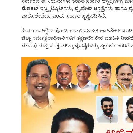
ಸರ್ಕಾರದ ಈ ನಿಯಮಗಳು ಕೇವಲ ಸರ್ಕಾರಿ ಆಸ್ಪತ್ರೆಗಳಿಗೆ ಮಾತ್ರ 
ಮೆಡಿಕಲ್ ಇನ್ಸ್ಟಿಟ್ಯೂಟ್‌ಗಳು, ಪ್ರೈವೇಟ್ ಆಸ್ಪತ್ರೆಗಳು ಹಾ
ಪಾಲಿಸಲೇಬೇಕು ಎಂದು ಸರ್ಕಾರ ಸ್ಪಷ್ಟಪಡಿಸಿದೆ.
ಕೇವಲ ಆನ್‌ಲೈನ್ ಪೋರ್ಟಲ್‌ನಲ್ಲಿ ಮಾಹಿತಿ ಅಪ್‌ಡೇಟ್ ಮ
ಜಿಲ್ಲಾ ಸರ್ವೇಕ್ಷಣಾಧಿಕಾರಿಗಳಿಗೆ ತಕ್ಷಣವೇ ನೇರ ಮಾಹಿತಿ ನ
ವಲಯ) ಮತ್ತು ಸೂಕ್ತ ಚಿಕಿತ್ಸಾ ವ್ಯವಸ್ಥೆಗಳನ್ನು ತಕ್ಷಣವೇ ಜಾರಿಗ