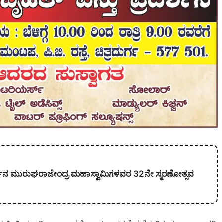
ಕಾರ್ಜುನ ಮುರುಘರಾಜೇಂದ್ರ ಮಹಾಸ್ವಾಮಿಗಳವರ 32ನೇ ಸ್ಮರಣೋತ್ಸವ