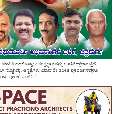
ತಿ ಹಂಚಿಕೊಳ್ಳಲು ತಂತ್ರಜ್ಞಾನವನ್ನು ಬಳಸಿಕೊಳ್ಳಲಾಗುತ್ತಿದೆ.
್ ಸಜ್ಜಾಗಿದ್ದು, ಆಸ್ಪತ್ರೆಗಳು ಯಾವುದೇ ಶಂಕಿತ ಪ್ರಕರಣಗಳಿದ್ದರೂ
ಂದು ಇಲಾಖೆ ಸೂಚಿಸಿದೆ.