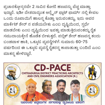
ಪ್ರಚಾರಕ್ಕೋಸ್ಕರವೇ 2 ಸಾವಿರ ಕೋಟಿ ಹಣವನ್ನು ವೆಚ್ಚ ಮಾಡ್ತಾ
ಇದ್ದಾರೆ. ಇಡೀ ದೇಶದಾದ್ಯಂತ ಆನ್ಲೈನ್ ಫ್ಲಾಟ್ ಫಾರ್ಮ್ ನಲ್ಲಿ ಕೇವಲ
ಒಂದು ರೂಪಾಯಿಗೆ ಹಾಲನ್ನ ಕೊಡ್ತಾ ಇರುವಂತದ್ದು. ಇದು ಅವರ
ಮಾರ್ಕೆಟ್ ಶೇರ್ ನ ಪಡೆಯಬೇಕು ಎಂಬ ದೃಷ್ಟಿಯಿಂದ, ಸ್ಪರ್ಧೆ
ಮಾಡಬೇಕು ಎಂಬ ದೃಷ್ಟಿಯಿಂದ ಇವತ್ತು ಮಾಡುತ್ತಿರುವಂತದ್ದು ರೈತ
ಸಮುದಾಯಕ್ಕೇನೆ ಹೊಡೆತ ಬೀಳುತ್ತದೆ. ಪಬ್ಲಿಕ್ ಶೇರ್ ಹಣವನ್ನ ತಂದು
ಬಂಡವಾಳ ಹಾಕಿ, ಒಕ್ಕೂಟ ವ್ಯವಸ್ಥೆಗಳಿಗೆ ಸುಮಾರು 60-75
ವರ್ಷದಿಂದ ಈ ಒಕ್ಕೂಟ ವ್ಯವಸ್ಥೆ ರೈತರನ್ನ ಕಾಪಾಡುತ್ತಾ ಬಂದಿದೆ ಎಂಬ
ಮಾತನ್ನ ಹೇಳಿದ್ದಾರೆ.