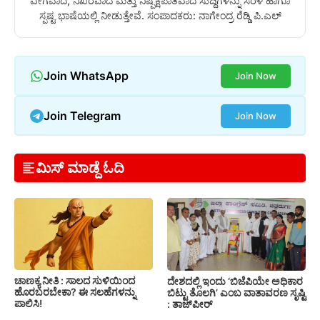
ವೇಗವಾದ, ನಿಖರವಾದ ಮತ್ತು ನಿಷ್ಪಕ್ಷಪಾತವಾದ ಸುದ್ದಿಗಳನ್ನು ಸರಳ ಹಾಗೂ
ಸ್ಪಷ್ಟ ಭಾಷೆಯಲ್ಲಿ ನೀಡುತ್ತೇವೆ. ಸಂಪಾದಕರು: ನಾಗೇಂದ್ರ ರೆಡ್ಡಿ ಪಿ.ಎಲ್
Join WhatsApp
Join Now
Join Telegram
Join Now
ಮಿಸ್ ಮಾಡ್ದೆ ಓದಿ
ಚಾಣಕ್ಯ ನೀತಿ : ಸಾಲದ ಸುಳಿಯಿಂದ
ದೇಶದಲ್ಲಿ ಇಂದು ‘ಬಿಜೆಪಿಯೇ ಅಧಿಕಾರ
ಹೊರಬರಬೇಕಾ? ಈ ಸಲಹೆಗಳನ್ನು
ಬಿಟ್ಟು ತೊಲಗಿ’ ಎಂಬ ವಾತಾವರಣ ಸೃಷ್ಟಿ
ಪಾಲಿಸಿ!
: ತಾಜ್‌ಪೀರ್