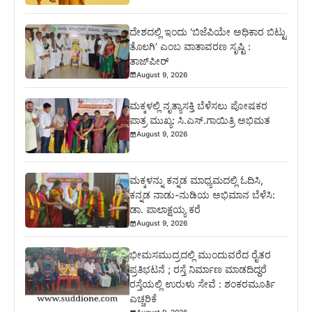
ದೇಶದಲ್ಲಿ ಇಂದು ‘ಬಿಜೆಪಿಯೇ ಅಧಿಕಾರ ಬಿಟ್ಟು
ತೊಲಗಿ’ ಎಂಬ ವಾತಾವರಣ ಸೃಷ್ಟಿ :
ತಾಜ್‌ಪೀರ್
August 9, 2026
ಮಕ್ಕಳಲ್ಲಿ ನೃತ್ಯಾಸಕ್ತಿ ಬೆಳೆಸಲು ಪೋಷಕರ
ಪಾತ್ರ ಮುಖ್ಯ: ಸಿ.ಎಸ್.ಗಾಯಿತ್ರಿ ಅಭಿಮತ
August 9, 2026
ಮಕ್ಕಳನ್ನು ಕನ್ನಡ ಮಾಧ್ಯಮದಲ್ಲಿ ಓದಿಸಿ,
ಕನ್ನಡ ನಾಡು-ನುಡಿಯ ಅಭಿಮಾನ ಬೆಳೆಸಿ:
ಡಾ. ಪಾಲಾಕ್ಷಯ್ಯ ಕರೆ
August 9, 2026
ಭೀಮಸಮುದ್ರದಲ್ಲಿ ಮುಂದುವರೆದ ರೈತರ
ಪ್ರತಿಭಟನೆ ; ರಸ್ತೆ ನಿರ್ಮಾಣ ಮಾಡದಿದ್ದರೆ
ರಸ್ತೆಯಲ್ಲಿ ಉರುಳು ಸೇವೆ : ಶಂಕರಮೂರ್ತಿ
ಎಚ್ಚರಿಕೆ