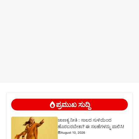
ಪ್ರಮುಖ ಸುದ್ದಿ
ಚಾಣಕ್ಯ ನೀತಿ : ಸಾಲದ ಸುಳಿಯಿಂದ
ಹೊರಬರಬೇಕಾ? ಈ ಸಲಹೆಗಳನ್ನು ಪಾಲಿಸಿ!
August 10, 2026