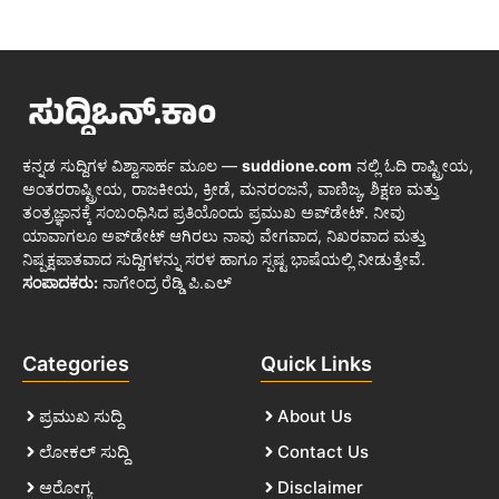
ಕನ್ನಡ ಸುದ್ದಿಗಳ ವಿಶ್ವಾಸಾರ್ಹ ಮೂಲ —
suddione.com
ನಲ್ಲಿ ಓದಿ ರಾಷ್ಟ್ರೀಯ,
ಅಂತರರಾಷ್ಟ್ರೀಯ, ರಾಜಕೀಯ, ಕ್ರೀಡೆ, ಮನರಂಜನೆ, ವಾಣಿಜ್ಯ, ಶಿಕ್ಷಣ ಮತ್ತು
ತಂತ್ರಜ್ಞಾನಕ್ಕೆ ಸಂಬಂಧಿಸಿದ ಪ್ರತಿಯೊಂದು ಪ್ರಮುಖ ಅಪ್‌ಡೇಟ್. ನೀವು
ಯಾವಾಗಲೂ ಅಪ್‌ಡೇಟ್ ಆಗಿರಲು ನಾವು ವೇಗವಾದ, ನಿಖರವಾದ ಮತ್ತು
ನಿಷ್ಪಕ್ಷಪಾತವಾದ ಸುದ್ದಿಗಳನ್ನು ಸರಳ ಹಾಗೂ ಸ್ಪಷ್ಟ ಭಾಷೆಯಲ್ಲಿ ನೀಡುತ್ತೇವೆ.
ಸಂಪಾದಕರು:
ನಾಗೇಂದ್ರ ರೆಡ್ಡಿ ಪಿ.ಎಲ್
Categories
Quick Links
ಪ್ರಮುಖ ಸುದ್ದಿ
About Us
ಲೋಕಲ್ ಸುದ್ದಿ
Contact Us
ಆರೋಗ್ಯ
Disclaimer