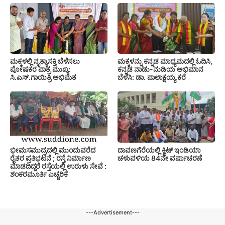
ಮಕ್ಕಳನ್ನು ಕನ್ನಡ ಮಾಧ್ಯಮದಲ್ಲಿ ಓದಿಸಿ,
ಮಕ್ಕಳಲ್ಲಿ ನೃತ್ಯಾಸಕ್ತಿ ಬೆಳೆಸಲು
ಕನ್ನಡ ನಾಡು-ನುಡಿಯ ಅಭಿಮಾನ
ಪೋಷಕರ ಪಾತ್ರ ಮುಖ್ಯ:
ಬೆಳೆಸಿ: ಡಾ. ಪಾಲಾಕ್ಷಯ್ಯ ಕರೆ
ಸಿ.ಎಸ್.ಗಾಯಿತ್ರಿ ಅಭಿಮತ
ಭೀಮಸಮುದ್ರದಲ್ಲಿ ಮುಂದುವರೆದ
ದಾವಣಗೆರೆಯಲ್ಲಿ ಕ್ವಿಟ್ ಇಂಡಿಯಾ
ರೈತರ ಪ್ರತಿಭಟನೆ ; ರಸ್ತೆ ನಿರ್ಮಾಣ
ಚಳುವಳಿಯ 84ನೇ ವರ್ಷಾಚರಣೆ
ಮಾಡದಿದ್ದರೆ ರಸ್ತೆಯಲ್ಲಿ ಉರುಳು ಸೇವೆ :
ಶಂಕರಮೂರ್ತಿ ಎಚ್ಚರಿಕೆ
---Advertisement---