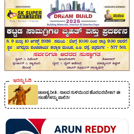
ಇದನ್ನು ಓದಿ
ಚಾಣಕ್ಯ ನೀತಿ : ಸಾಲದ ಸುಳಿಯಿಂದ ಹೊರಬರಬೇಕಾ? ಈ
ಸಲಹೆಗಳನ್ನು ಪಾಲಿಸಿ!