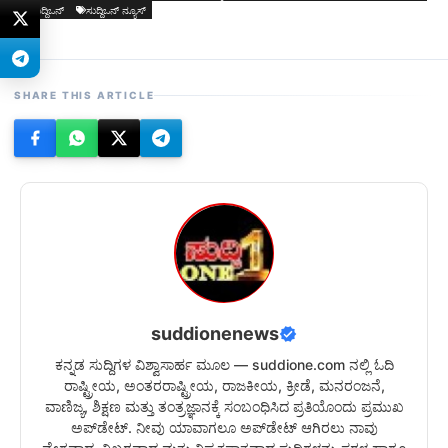
ಸುದ್ದಿಒನ್
ಸುದ್ದಿಒನ್ ನ್ಯೂಸ್
SHARE THIS ARTICLE
suddionenews
ಕನ್ನಡ ಸುದ್ದಿಗಳ ವಿಶ್ವಾಸಾರ್ಹ ಮೂಲ — suddione.com ನಲ್ಲಿ ಓದಿ
ರಾಷ್ಟ್ರೀಯ, ಅಂತರರಾಷ್ಟ್ರೀಯ, ರಾಜಕೀಯ, ಕ್ರೀಡೆ, ಮನರಂಜನೆ,
ವಾಣಿಜ್ಯ, ಶಿಕ್ಷಣ ಮತ್ತು ತಂತ್ರಜ್ಞಾನಕ್ಕೆ ಸಂಬಂಧಿಸಿದ ಪ್ರತಿಯೊಂದು ಪ್ರಮುಖ
ಅಪ್‌ಡೇಟ್. ನೀವು ಯಾವಾಗಲೂ ಅಪ್‌ಡೇಟ್ ಆಗಿರಲು ನಾವು