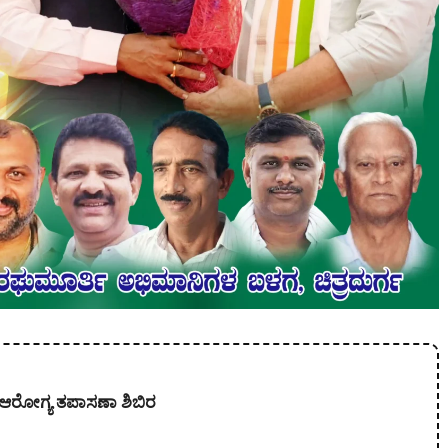
ತ ಆರೋಗ್ಯ ತಪಾಸಣಾ ಶಿಬಿರ