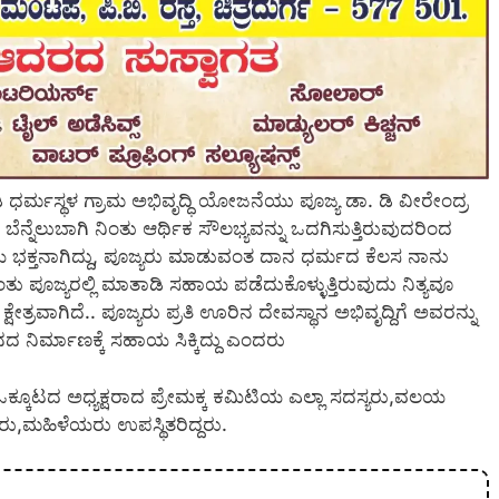
್ಮಸ್ಥಳ ಗ್ರಾಮ ಅಭಿವೃದ್ಧಿ ಯೋಜನೆಯು ಪೂಜ್ಯ ಡಾ. ಡಿ ವೀರೇಂದ್ರ
ೆ ಬೆನ್ನೆಲುಬಾಗಿ ನಿಂತು ಆರ್ಥಿಕ ಸೌಲಭ್ಯವನ್ನು ಒದಗಿಸುತ್ತಿರುವುದರಿಂದ
ಿಯ ಭಕ್ತನಾಗಿದ್ದು, ಪೂಜ್ಯರು ಮಾಡುವಂತ ದಾನ ಧರ್ಮದ ಕೆಲಸ ನಾನು
ಂತು ಪೂಜ್ಯರಲ್ಲಿ ಮಾತಾಡಿ ಸಹಾಯ ಪಡೆದುಕೊಳ್ಳುತ್ತಿರುವುದು ನಿತ್ಯವೂ
 ಕ್ಷೇತ್ರವಾಗಿದೆ.. ಪೂಜ್ಯರು ಪ್ರತಿ ಊರಿನ ದೇವಸ್ಥಾನ ಅಭಿವೃದ್ದಿಗೆ ಅವರನ್ನು
ದ ನಿರ್ಮಾಣಕ್ಕೆ ಸಹಾಯ ಸಿಕ್ಕಿದ್ದು ಎಂದರು
ನ,ಒಕ್ಕೂಟದ ಅಧ್ಯಕ್ಷರಾದ ಪ್ರೇಮಕ್ಕ ಕಮಿಟಿಯ ಎಲ್ಲಾ ಸದಸ್ಯರು,ವಲಯ
ರು,ಮಹಿಳೆಯರು ಉಪಸ್ಥಿತರಿದ್ದರು.