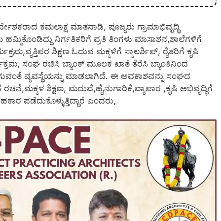
ಿರ್ದೇಶಕರಾದ ಕಮಲಾಕ್ಷ ಮಾತನಾಡಿ, ಪೂಜ್ಯರು ಗ್ರಾಮಾಭಿವೃದ್ಧಿ
ೊಂಡಿದ್ದು ನಿರ್ಗತಿಕರಿಗೆ ಪ್ರತಿ ತಿಂಗಳು ಮಾಸಾಶನ,ಶಾಲೆಗಳಿಗೆ
ರಮ,ವೃತ್ತಿಪರ ಶಿಕ್ಷಣ ಓದುವ ಮಕ್ಕಳಿಗೆ ಸ್ಕಾಲರ್ಶಿಪ್, ರೈತರಿಗೆ ಕೃಷಿ
ಮ, ಸಂಘ ರಚಿಸಿ ಬ್ಯಾಂಕ್ ಮೂಲಕ ಖಾತೆ ತೆರೆಸಿ ಬ್ಯಾಂಕಿನಿಂದ
ಸಿಗುವಂತೆ ವ್ಯವಸ್ಥೆಯನ್ನು ಮಾಡಲಾಗಿದೆ. ಈ ಅವಕಾಶವನ್ನು ಸಂಘದ
ಚನೆ,ಮಕ್ಕಳ ಶಿಕ್ಷಣ, ಮದುವೆ,ಹೈನುಗಾರಿಕೆ,ವ್ಯಾಪಾರ ,ಕೃಷಿ ಅಭಿವೃದ್ಧಿಗೆ
ಹಕಾರ ಪಡೆದುಕೊಳ್ಳುತ್ತಿದ್ದಾರೆ ಎಂದರು,