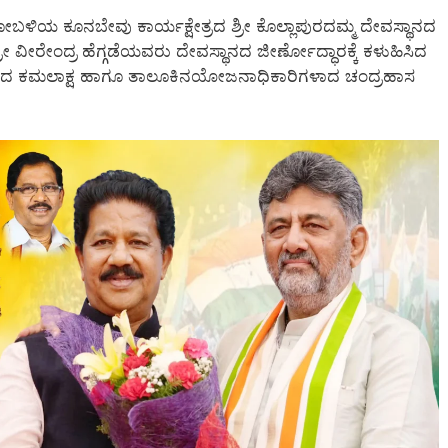
ಹೋಬಳಿಯ ಕೂನಬೇವು ಕಾರ್ಯಕ್ಷೇತ್ರದ ಶ್ರೀ ಕೊಲ್ಲಾಪುರದಮ್ಮ ದೇವಸ್ಥಾನದ
 ಶ್ರೀ ವೀರೇಂದ್ರ ಹೆಗ್ಗಡೆಯವರು ದೇವಸ್ಥಾನದ ಜೀರ್ಣೋದ್ಧಾರಕ್ಕೆ ಕಳುಹಿಸಿದ
ೇಶಕರಾದ ಕಮಲಾಕ್ಷ ಹಾಗೂ ತಾಲೂಕಿನಯೋಜನಾಧಿಕಾರಿಗಳಾದ ಚಂದ್ರಹಾಸ