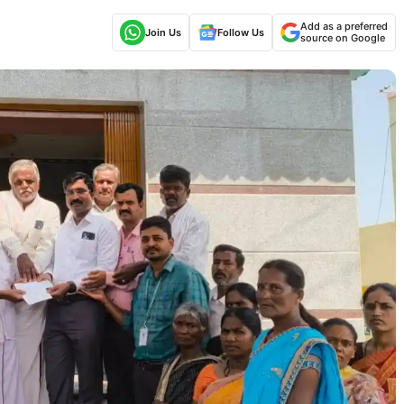
Add as a preferred
Join Us
Follow Us
source on Google