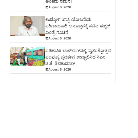
ಅಂತಿಮ ನಮನ!
August 6, 2026
ಉದ್ಯೋಗ ಖಾತ್ರಿ ಯೋಜನೆಯ
ಪರಿಣಾಮಕಾರಿ ಅನುಷ್ಠಾನಕ್ಕೆ ಸಚಿವ ಈಶ್ವರ್
ಖಂಡ್ರೆ ಸೂಚನೆ
August 6, 2026
ಐತಿಹಾಸಿಕ ಲಾಲ್‌ಬಾಗ್‌ನಲ್ಲಿ ಸ್ವಾತಂತ್ರೋತ್ಸವ
ಫಲಪುಷ್ಪ ಪ್ರದರ್ಶನ ಉದ್ಘಾಟಿಸಿದ ಸಿಎಂ
ಡಿ.ಕೆ. ಶಿವಕುಮಾರ್
August 6, 2026