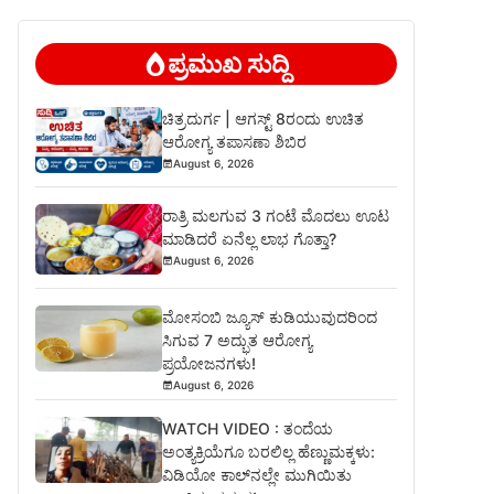
ಪ್ರಮುಖ ಸುದ್ದಿ
ಚಿತ್ರದುರ್ಗ | ಆಗಸ್ಟ್ 8ರಂದು ಉಚಿತ
ಆರೋಗ್ಯ ತಪಾಸಣಾ ಶಿಬಿರ
August 6, 2026
ರಾತ್ರಿ ಮಲಗುವ 3 ಗಂಟೆ ಮೊದಲು ಊಟ
ಮಾಡಿದರೆ ಏನೆಲ್ಲ ಲಾಭ ಗೊತ್ತಾ?
August 6, 2026
ಮೋಸಂಬಿ ಜ್ಯೂಸ್ ಕುಡಿಯುವುದರಿಂದ
ಸಿಗುವ 7 ಅದ್ಭುತ ಆರೋಗ್ಯ
ಪ್ರಯೋಜನಗಳು!
August 6, 2026
WATCH VIDEO : ತಂದೆಯ
ಅಂತ್ಯಕ್ರಿಯೆಗೂ ಬರಲಿಲ್ಲ ಹೆಣ್ಣುಮಕ್ಕಳು:
ವಿಡಿಯೋ ಕಾಲ್‌ನಲ್ಲೇ ಮುಗಿಯಿತು