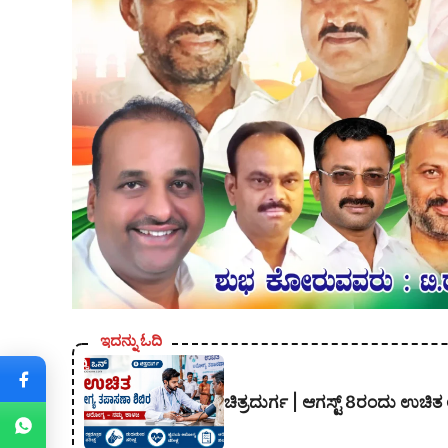
ಇದನ್ನು ಓದಿ
ಚಿತ್ರದುರ್ಗ | ಆಗಸ್ಟ್ 8ರಂದು ಉಚಿ