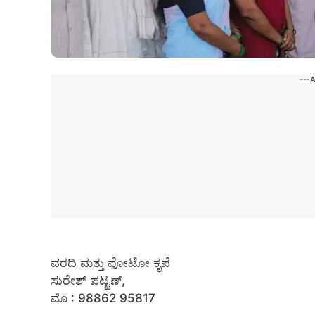
---
ವರದಿ ಮತ್ತು ಫೋಟೋ ಕೃಪೆ
ಸುರೇಶ್ ಪಟ್ಟಣ್,
ಮೊ : 98862 95817