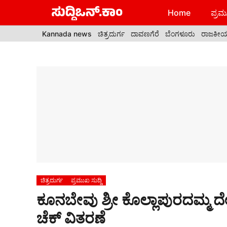
Skip
Home
ಪ್ರಮು
to
content
Kannada news
ಚಿತ್ರದುರ್ಗ
ದಾವಣಗೆರೆ
ಬೆಂಗಳೂರು
ರಾಜಕೀ
ಚಿತ್ರದುರ್ಗ
ಪ್ರಮುಖ ಸುದ್ದಿ
ಕೂನಬೇವು ಶ್ರೀ ಕೊಲ್ಲಾಪುರದಮ್ಮ ದೇವ
ಚೆಕ್ ವಿತರಣೆ