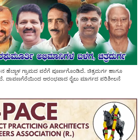
 ಹೆಬ್ಬಾಳ ಗ್ರಾಮದ ವರೆಗೆ ಪೂರ್ಣಗೊಂಡಿದೆ. ಚಿತ್ರದುರ್ಗ ಹಾಗೂ
ಾಗಿದೆ. ದಾವಣಗೆರೆಯಿಂದ ಆರಂಭವಾದ ರೈಲು ಮಾರ್ಗದ ಪರಿಶೀಲನೆ