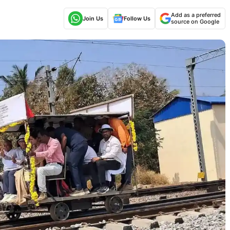
Add as a preferred
Join Us
Follow Us
source on Google