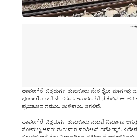
---
ದಾವಣಗೆರೆ-ಚಿತ್ರದುರ್ಗ-ತುಮಕೂರು ನೇರ ರೈಲು ಮಾರ್ಗವ
ಪೂರ್ಣಗೊಂಡರೆ ಬೆಂಗಳೂರು-ದಾವಣಗೆರೆ ನಡುವಿನ ಅಂತರ ಕಡಿ
ಪ್ರಯಾಣದ ಸಮಯ ಉಳಿತಾಯ ಆಗಲಿದೆ.
ದಾವಣಗೆರೆ-ಚಿತ್ರದುರ್ಗ-ತುಮಕೂರು ನಡುವೆ ನಿರ್ಮಾಣ ಆಗುತ್ತಿರು
ಸೋಮಣ್ಣ ಅವರು ಗುರುವಾರ ಪರಿಶೀಲನೆ ನಡೆಸಿದ್ದಾರೆ. ವಿಶೇಷ
ತೋಳಹುಣಸೆ ರೈಲು ನಿಲ್ದಾಣದಿಂದ ಪರಿಶೀಲನೆ ಆರಂಭಿಸಿದರು.