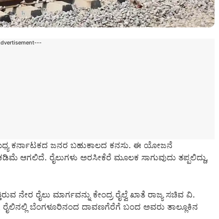
Advertisement---
ು ಮಧ್ಯ ಕರ್ನಾಟಕದ ಜನರ ಬಹುಕಾಲದ ಕನಸು. ಈ ಯೋಜನೆ
ಮೆ ಆಗಲಿದೆ. ರೈಲುಗಳು ಅರಸೀಕೆರೆ ಮೂಲಕ ಸಾಗುವುದು ತಪ್ಪಲಿದ್ದು,
ವ ನೇರ ರೈಲು ಮಾರ್ಗವನ್ನು ಕೇಂದ್ರ ರೈಲ್ವೆ ಖಾತೆ ರಾಜ್ಯ ಸಚಿವ ವಿ.
 ರೈಲಿನಲ್ಲಿ ಬೆಂಗಳೂರಿನಂದ ದಾವಣಗೆರೆಗೆ ಬಂದ ಅವರು ತಾಲ್ಲೂಕಿನ