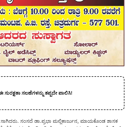
ಈ ಸುರಕ್ಷತಾ ಸಲಹೆಗಳನ್ನು ತಪ್ಪದೇ ಪಾಲಿಸಿ!
ೆ ಸಾಗಿದರು. ಸಂಸದೆ ಡಾ.ಪ್ರಭಾ ಮಲ್ಲಿಕಾರ್ಜುನ, ಮಾಯಕೊಂಡ ಶಾಸಕ