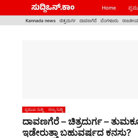
Skip
Home
ಪ್ರಮು
to
content
Kannada news
ಚಿತ್ರದುರ್ಗ
ದಾವಣಗೆರೆ
ಬೆಂಗಳೂರು
ರಾಜಕೀ
ಪ್ರಮುಖ ಸುದ್ದಿ
ರಾಜ್ಯ ಸುದ್ದಿ
ದಾವಣಗೆರೆ – ಚಿತ್ರದುರ್ಗ – ತುಮಕ
ಇಡೇರುತ್ತಾ ಬಹುವರ್ಷದ ಕನಸು?