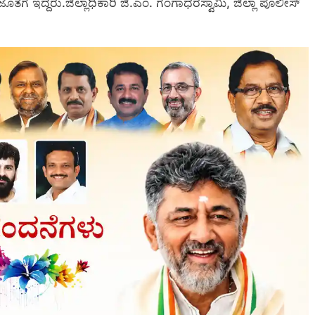
ತೆಗೆ ಇದ್ದರು.ಜಿಲ್ಲಾಧಿಕಾರಿ ಜಿ.ಎಂ. ಗಂಗಾಧರಸ್ವಾಮಿ, ಜಿಲ್ಲಾ ಪೊಲೀಸ್