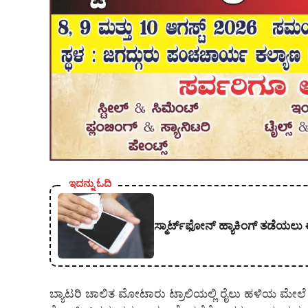
ಇದನ್ನು ಓದಿ
ಸ್ಮಾರ್ಟ್‌ಫೋನ್ ಹ್ಯಾಕಿಂಗ್ ತಡೆಯಲು 
ಬ್ಯಾಟರಿ ಚಾಲಿತ ಮೋಟಾರು ಟ್ರಾಲಿಯಲ್ಲಿ ರೈಲು ಹಳಿಯ ಮೇಲ