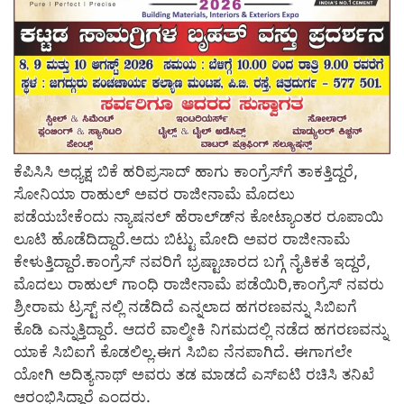
ಕೆಪಿಸಿಸಿ ಅಧ್ಯಕ್ಷ ಬಿಕೆ ಹರಿಪ್ರಸಾದ್ ಹಾಗು ಕಾಂಗ್ರೆಸ್‍ಗೆ ತಾಕತ್ತಿದ್ದರೆ,
ಸೋನಿಯಾ ರಾಹುಲ್ ಅವರ ರಾಜೀನಾಮೆ ಮೊದಲು
ಪಡೆಯಬೇಕೆಂದು ನ್ಯಾಷನಲ್ ಹೆರಾಲ್ಡ್‍ನ ಕೋಟ್ಯಾಂತರ ರೂಪಾಯಿ
ಲೂಟಿ ಹೊಡೆದಿದ್ದಾರೆ.ಅದು ಬಿಟ್ಟು ಮೋದಿ ಅವರ ರಾಜೀನಾಮೆ
ಕೇಳುತ್ತಿದ್ದಾರೆ.ಕಾಂಗ್ರೆಸ್ ನವರಿಗೆ ಭ್ರಷ್ಟಾಚಾರದ ಬಗ್ಗೆ ನೈತಿಕತೆ ಇದ್ದರೆ,
ಮೊದಲು ರಾಹುಲ್ ಗಾಂಧಿ ರಾಜೀನಾಮೆ ಪಡೆಯಿರಿ,ಕಾಂಗ್ರೆಸ್ ನವರು
ಶ್ರೀರಾಮ ಟ್ರಸ್ಟ್ ನಲ್ಲಿ ನಡೆದಿದೆ ಎನ್ನಲಾದ ಹಗರಣವನ್ನು ಸಿಬಿಐಗೆ
ಕೊಡಿ ಎನ್ನುತ್ತಿದ್ದಾರೆ. ಆದರೆ ವಾಲ್ಮೀಕಿ ನಿಗಮದಲ್ಲಿ ನಡೆದ ಹಗರಣವನ್ನು
ಯಾಕೆ ಸಿಬಿಐಗೆ ಕೊಡಲಿಲ್ಲ.ಈಗ ಸಿಬಿಐ ನೆನಪಾಗಿದೆ. ಈಗಾಗಲೇ
ಯೋಗಿ ಅದಿತ್ಯನಾಥ್ ಅವರು ತಡ ಮಾಡದೆ ಎಸ್‍ಐಟಿ ರಚಿಸಿ ತನಿಖೆ
ಆರಂಭಿಸಿದ್ದಾರೆ ಎಂದರು.