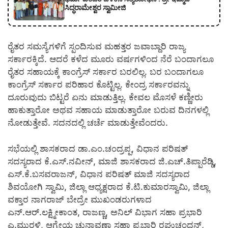
ಸಿದ್ಧರಾಮೇಶ್ವರ ಸ್ವಾಮೀಜಿ
ರೈತರ ಸಮಸ್ಯೆಗಳಿಗೆ ಸ್ಪಂದಿಸುವ ಮಹತ್ತರ ಜವಾಬ್ದಾರಿ ರಾಜ್ಯ
ಸರ್ಕಾರಕ್ಕಿದೆ. ಆದರೆ ಕಳೆದ ಮೂರು ವರ್ಷಗಳಿಂದ ನೆರೆ ಬಂದಾಗಲೂ
ರೈತರ ಸಹಾಯಕ್ಕೆ ಕಾಂಗ್ರೆಸ್ ಸರ್ಕಾರ ಬರಲಿಲ್ಲ. ಬರ ಬಂದಾಗಲೂ
ಕಾಂಗ್ರೆಸ್ ಸರ್ಕಾರ ಪರಿಹಾರ ಕೊಟ್ಟಿಲ್ಲ. ಕೇಂದ್ರ ಸರ್ಕಾರವನ್ನು
ದೂರುವುದು ಬಿಟ್ಟರೆ ಏನು ಮಾಡುತ್ತಿಲ್ಲ. ಕೇವಲ ಮೊಸಳೆ ಕಣ್ಣೀರು
ಹಾಕುತ್ತಾರೋ ಅಥವ ಸಹಾಯ ಮಾಡುತ್ತಾರೋ ಬರುವ ದಿನಗಳಲ್ಲಿ
ನೋಡುತ್ತೇವೆ. ಸದನದಲ್ಲಿ ಚರ್ಚೆ ಮಾಡುತ್ತೇವೆಂದರು.
ಸಭೆಯಲ್ಲಿ ಶಾಸಕರಾದ ಡಾ.ಎಂ.ಚಂದ್ರಪ್ಪ, ವಿಧಾನ ಪರಿಷತ್
ಸದಸ್ಯರಾದ ಕೆ.ಎಸ್.ನವೀನ್, ಮಾಜಿ ಶಾಸಕರಾದ ಜಿ.ಎಚ್.ತಿಪ್ಪಾರೆಡ್ಡಿ,
ಎಸ್.ಕೆ.ಬಸವರಾಜನ್, ವಿಧಾನ ಪರಿಷತ್ ಮಾಜಿ ಸದಸ್ಯರಾದ
ಶಿವಯೋಗಿ ಸ್ವಾಮಿ, ಜಿಲ್ಲಾ ಆಧ್ಯಕ್ಷರಾದ ಕೆ.ಟಿ.ಕುಮಾರಸ್ವಾಮಿ, ಜಿಲ್ಲಾ
ವಕ್ತಾರ ನಾಗರಾಜ್ ಬೇದ್ರೇ ಮುಖಂಡರುಗಳಾದ
ಎನ್.ಆರ್.ಲಕ್ಷ್ಮೀಕಾಂತ, ರಾಜಣ್ಣ, ಅನಿಲ್ ವಿಭಾಗ ಸಹಾ ಪ್ರಭಾರಿ
ಎ.ಮುರಳಿ, ಆಗ್ನೇಯ ಚುನಾವಣಾ ಸಹಾ ಪ್ರಭಾರಿ ರಘುಚಂದನ್,