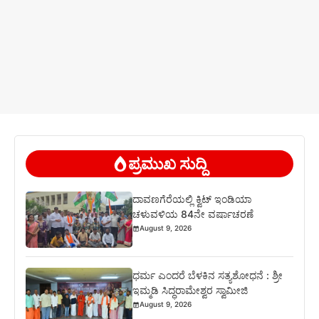
ಪ್ರಮುಖ ಸುದ್ದಿ
ದಾವಣಗೆರೆಯಲ್ಲಿ ಕ್ವಿಟ್ ಇಂಡಿಯಾ
ಚಳುವಳಿಯ 84ನೇ ವರ್ಷಾಚರಣೆ
August 9, 2026
ಧರ್ಮ ಎಂದರೆ ಬೆಳಕಿನ ಸತ್ಯಶೋಧನೆ : ಶ್ರೀ
ಇಮ್ಮಡಿ ಸಿದ್ಧರಾಮೇಶ್ವರ ಸ್ವಾಮೀಜಿ
August 9, 2026