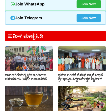
Join WhatsApp
Join Now
Join Telegram
Join Now
ಮಿಸ್ ಮಾಡ್ದೆ ಓದಿ
ದಾವಣಗೆರೆಯಲ್ಲಿ ಕ್ವಿಟ್ ಇಂಡಿಯಾ
ಧರ್ಮ ಎಂದರೆ ಬೆಳಕಿನ ಸತ್ಯಶೋಧನೆ :
ಚಳುವಳಿಯ 84ನೇ ವರ್ಷಾಚರಣೆ
ಶ್ರೀ ಇಮ್ಮಡಿ ಸಿದ್ಧರಾಮೇಶ್ವರ ಸ್ವಾಮೀಜಿ