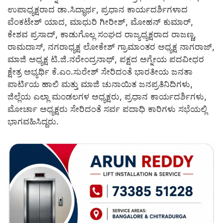
ಉಪಾಧ್ಯಕ್ಷರಾದ ಡಾ.ಸಿದ್ಧಾರ್ಥ, ಪ್ರಧಾನ ಕಾರ್ಯದರ್ಶಿಗಳಾದ
ವೆಂಕಟೇಶ್ ಯಾದ, ಮಾಧುರಿ ಗೀರೀಶ್, ಮೋಹನ್ ಕುಮಾರ್,
ಕೇಶವ ಪ್ರಸಾದ್, ಕಾಡುಗೊಲ್ಲ ಸಂಘದ ರಾಜ್ಯಧ್ಯಕ್ಷರಾದ ರಾಜಣ್ಣ,
ರಾಮದಾಸ್, ನಗರಾಧ್ಯಕ್ಷ ಲೋಕೇಶ್ ಗ್ರಾಮಾಂತರ ಅಧ್ಯಕ್ಷ ನಾಗರಾಜ್,
ಮಾಜಿ ಅಧ್ಯಕ್ಷ ಟಿ.ಜಿ.ನರೇಂದ್ರನಾಥ್, ಪಕ್ಷದ ಅಗ್ನೇಯ ಪದವೀಧರ
ಕ್ಷೇತ್ರ ಅಭ್ಯರ್ಥಿ ಕೆ.ಎಂ.ಸುರೇಶ್ ಸೇರಿದಂತೆ ಭಾರತೀಯ ಜನತಾ
ಪಾರ್ಟಿಯ ಹಾಲಿ ಮತ್ತು ಮಾಜಿ ಚುನಾಯಿತ ಜನಪ್ರತಿನಿದಿಗಳು,
ಜಿಲ್ಲೆಯ ಎಲ್ಲಾ ಮಂಡಲಗಳ ಅಧ್ಯಕ್ಷರು, ಪ್ರಧಾನ ಕಾರ್ಯದರ್ಶಿಗಳು,
ಮೋರ್ಚಾ ಅಧ್ಯಕ್ಷರು ಸೇರಿದಂತೆ ಸರ್ವ ಪದಾಧಿ ಕಾರಿಗಳು ಸಭೆಯಲ್ಲಿ
ಭಾಗವಹಿಸಿದ್ದರು.