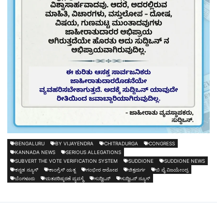
BENGALURU
BY VIJAYENDRA
CHITRADURGA
CONGRESS
KANNADA NEWS
SERIOUS ALLEGATIONS
SUBVERT THE VOTE VERIFICATION SYSTEM
SUDDIONE
SUDDIONE NEWS
ಕನ್ನಡ ನ್ಯೂಸ್
ಕಾಂಗ್ರೆಸ್ ಯತ್ನ
ಗಂಭೀರ ಆರೋಪ
ಚಿತ್ರದುರ್ಗ
ಬಿ ವೈ ವಿಜಯೇಂದ್ರ
ಬೆಂಗಳೂರು
ಮತಪರಿಷ್ಕರಣೆ ವ್ಯವಸ್ಥೆ
ಸುದ್ದಿಒನ್
ಸುದ್ದಿಒನ್ ನ್ಯೂಸ್