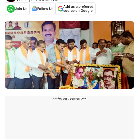
Add as a preferred
Join Us
Follow Us
source on Google
---Advertisement---