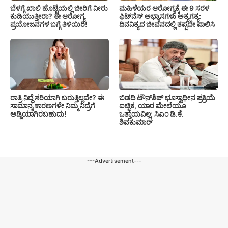
ಬೆಳಗ್ಗೆ ಖಾಲಿ ಹೊಟ್ಟೆಯಲ್ಲಿ ಜೀರಿಗೆ ನೀರು
ಮಹಿಳೆಯರ ಆರೋಗ್ಯಕ್ಕೆ ಈ 9 ಸರಳ
ಕುಡಿಯುತ್ತೀರಾ? ಈ ಆರೋಗ್ಯ
ಫಿಟ್‌ನೆಸ್‌ ಅಭ್ಯಾಸಗಳು ಅತ್ಯಗತ್ಯ:
ಪ್ರಯೋಜನಗಳ ಬಗ್ಗೆ ತಿಳಿಯಿರಿ!
ದಿನನಿತ್ಯದ ಜೀವನದಲ್ಲಿ ತಪ್ಪದೇ ಪಾಲಿಸಿ
ರಾತ್ರಿ ನಿದ್ದೆ ಸರಿಯಾಗಿ ಬರುತ್ತಿಲ್ಲವೇ? ಈ
ಬಿಡದಿ ಟೌನ್‌ಶಿಪ್‌ ಭೂಸ್ವಾಧೀನ ಪ್ರಕ್ರಿಯೆ
ಸಾಮಾನ್ಯ ಕಾರಣಗಳೇ ನಿಮ್ಮ ನಿದ್ರೆಗೆ
ಐಚ್ಛಿಕ, ಯಾರ ಮೇಲೆಯೂ
ಅಡ್ಡಿಯಾಗಿರಬಹುದು!
ಒತ್ತಾಯವಿಲ್ಲ: ಸಿಎಂ ಡಿ.ಕೆ.
ಶಿವಕುಮಾರ್
---Advertisement---