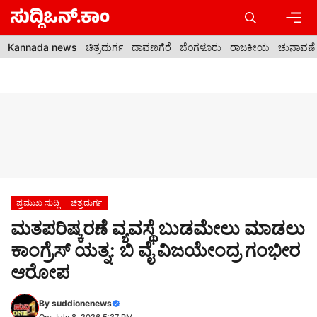
Skip
to
content
Men
Kannada news
ಚಿತ್ರದುರ್ಗ
ದಾವಣಗೆರೆ
ಬೆಂಗಳೂರು
ರಾಜಕೀಯ
ಚುನಾವಣೆ
ಪ್ರಮುಖ ಸುದ್ದಿ
ಚಿತ್ರದುರ್ಗ
ಮತಪರಿಷ್ಕರಣೆ ವ್ಯವಸ್ಥೆ ಬುಡಮೇಲು ಮಾಡಲು
ಕಾಂಗ್ರೆಸ್ ಯತ್ನ: ಬಿ ವೈ ವಿಜಯೇಂದ್ರ ಗಂಭೀರ
ಆರೋಪ
By
suddionenews
On: July 8, 2026 5:37 PM