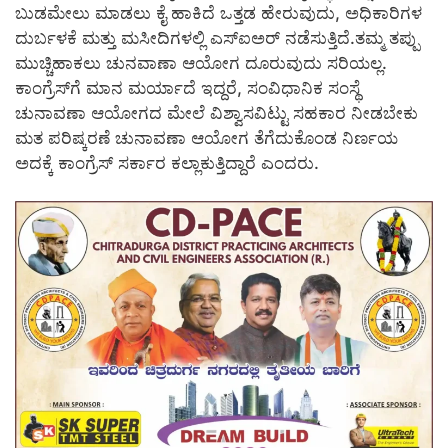
ಬುಡಮೇಲು ಮಾಡಲು ಕೈ ಹಾಕಿದೆ ಒತ್ತಡ ಹೇರುವುದು, ಅಧಿಕಾರಿಗಳ
ದುರ್ಬಳಕೆ ಮತ್ತು ಮಸೀದಿಗಳಲ್ಲಿ ಎಸ್‍ಐಅರ್ ನಡೆಸುತ್ತಿದೆ.ತಮ್ಮ ತಪ್ಪು
ಮುಚ್ಚಿಹಾಕಲು ಚುನವಾಣಾ ಆಯೋಗ ದೂರುವುದು ಸರಿಯಲ್ಲ.
ಕಾಂಗ್ರೆಸ್‍ಗೆ ಮಾನ ಮರ್ಯಾದೆ ಇದ್ದರೆ, ಸಂವಿಧಾನಿಕ ಸಂಸ್ಥೆ
ಚುನಾವಣಾ ಆಯೋಗದ ಮೇಲೆ ವಿಶ್ವಾಸವಿಟ್ಟು ಸಹಕಾರ ನೀಡಬೇಕು
ಮತ ಪರಿಷ್ಕರಣೆ ಚುನಾವಣಾ ಆಯೋಗ ತೆಗೆದುಕೊಂಡ ನಿರ್ಣಯ
ಅದಕ್ಕೆ ಕಾಂಗ್ರೆಸ್ ಸರ್ಕಾರ ಕಲ್ಲಾಕುತ್ತಿದ್ದಾರೆ ಎಂದರು.