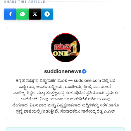
SHARE THIS ARTICLE
suddionenews
ಕನ್ನಡ ಸುದ್ದಿಗಳ ವಿಶ್ವಾಸಾರ್ಹ ಮೂಲ — suddione.com ನಲ್ಲಿ ಓದಿ
ರಾಷ್ಟ್ರೀಯ, ಅಂತರರಾಷ್ಟ್ರೀಯ, ರಾಜಕೀಯ, ಕ್ರೀಡೆ, ಮನರಂಜನೆ,
ವಾಣಿಜ್ಯ, ಶಿಕ್ಷಣ ಮತ್ತು ತಂತ್ರಜ್ಞಾನಕ್ಕೆ ಸಂಬಂಧಿಸಿದ ಪ್ರತಿಯೊಂದು ಪ್ರಮುಖ
ಅಪ್‌ಡೇಟ್. ನೀವು ಯಾವಾಗಲೂ ಅಪ್‌ಡೇಟ್ ಆಗಿರಲು ನಾವು
ವೇಗವಾದ, ನಿಖರವಾದ ಮತ್ತು ನಿಷ್ಪಕ್ಷಪಾತವಾದ ಸುದ್ದಿಗಳನ್ನು ಸರಳ ಹಾಗೂ
ಸ್ಪಷ್ಟ ಭಾಷೆಯಲ್ಲಿ ನೀಡುತ್ತೇವೆ. ಸಂಪಾದಕರು: ನಾಗೇಂದ್ರ ರೆಡ್ಡಿ ಪಿ.ಎಲ್