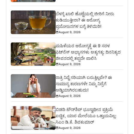
ಬೆಳಗ್ಗೆ ಖಾಲಿ ಹೊಟ್ಟೆಯಲ್ಲಿ ಜೀರಿಗೆ ನೀರು
ಕುಡಿಯುತ್ತೀರಾ? ಈ ಆರೋಗ್ಯ
ಪ್ರಯೋಜನಗಳ ಬಗ್ಗೆ ತಿಳಿಯಿರಿ!
August 9, 2026
ಮಹಿಳೆಯರ ಆರೋಗ್ಯಕ್ಕೆ ಈ 9 ಸರಳ
ಫಿಟ್‌ನೆಸ್‌ ಅಭ್ಯಾಸಗಳು ಅತ್ಯಗತ್ಯ: ದಿನನಿತ್ಯದ
ಜೀವನದಲ್ಲಿ ತಪ್ಪದೇ ಪಾಲಿಸಿ
August 9, 2026
ರಾತ್ರಿ ನಿದ್ದೆ ಸರಿಯಾಗಿ ಬರುತ್ತಿಲ್ಲವೇ? ಈ
ಸಾಮಾನ್ಯ ಕಾರಣಗಳೇ ನಿಮ್ಮ ನಿದ್ರೆಗೆ
ಅಡ್ಡಿಯಾಗಿರಬಹುದು!
August 9, 2026
ಬಿಡದಿ ಟೌನ್‌ಶಿಪ್‌ ಭೂಸ್ವಾಧೀನ ಪ್ರಕ್ರಿಯೆ
ಐಚ್ಛಿಕ, ಯಾರ ಮೇಲೆಯೂ ಒತ್ತಾಯವಿಲ್ಲ:
ಸಿಎಂ ಡಿ.ಕೆ. ಶಿವಕುಮಾರ್
August 9, 2026