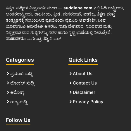
ಕನ್ನಡ ಸುದ್ದಿಗಳ ವಿಶ್ವಾಸಾರ್ಹ ಮೂಲ —
suddione.com
ನಲ್ಲಿ ಓದಿ ರಾಷ್ಟ್ರೀಯ,
ಅಂತರರಾಷ್ಟ್ರೀಯ, ರಾಜಕೀಯ, ಕ್ರೀಡೆ, ಮನರಂಜನೆ, ವಾಣಿಜ್ಯ, ಶಿಕ್ಷಣ ಮತ್ತು
ತಂತ್ರಜ್ಞಾನಕ್ಕೆ ಸಂಬಂಧಿಸಿದ ಪ್ರತಿಯೊಂದು ಪ್ರಮುಖ ಅಪ್‌ಡೇಟ್. ನೀವು
ಯಾವಾಗಲೂ ಅಪ್‌ಡೇಟ್ ಆಗಿರಲು ನಾವು ವೇಗವಾದ, ನಿಖರವಾದ ಮತ್ತು
ನಿಷ್ಪಕ್ಷಪಾತವಾದ ಸುದ್ದಿಗಳನ್ನು ಸರಳ ಹಾಗೂ ಸ್ಪಷ್ಟ ಭಾಷೆಯಲ್ಲಿ ನೀಡುತ್ತೇವೆ.
ಸಂಪಾದಕರು:
ನಾಗೇಂದ್ರ ರೆಡ್ಡಿ ಪಿ.ಎಲ್
Categories
Quick Links
ಪ್ರಮುಖ ಸುದ್ದಿ
About Us
ಲೋಕಲ್ ಸುದ್ದಿ
Contact Us
ಆರೋಗ್ಯ
Disclaimer
ರಾಜ್ಯ ಸುದ್ದಿ
Privacy Policy
Follow Us