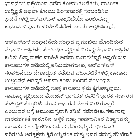
ಭಾವನೆಗಳ ಧಕ್ಕೆಯಿಂದ ನಡೆದ ಕೋಮುಗಲಭೆಗಳು, ಧಾರ್ಮಿಕ
ಉದ್ವಿಜ್ಞತೆ ಅಥವಾ ಕೋಮು ಹಿಂಸಾಚಾರಕ್ಕೆ ಸಂಬಂಧಿಸಿದ
ಘಟನೆಗಳಲ್ಲಿ ಆರ್‍ಎಸ್‍ಎಸ್ ಪಾತ್ರವಿದೆಯೇ ಎಂಬುದನ್ನು
ಕಾನೂನುಬದ್ಧವಾಗಿ ಪರಿಶೀಲಿಸಬೇಕು ಎಂದು ಆಗ್ರಹಿಸಿದ್ದಾರೆ.
ಆರ್‍ಎಸ್‍ಎಸ್ ಸಂಘಟನೆಯ ಸಂಘದ ಪ್ರಮುಖರು ಹೊಂದಿರುವ
ಬೇನಾಮಿ ಆಸ್ತಿಗಳು. ಸಂಬಂಧಿತ ವ್ಯಕ್ತಿಗಳ ವಿರುದ್ಧ ಬೇನಾಮಿ ಆಸ್ತಿಗಳ
ಕುರಿತು ವಿಶ್ವಾಸಾರ್ಹ ಮಾಹಿತಿ ಅಥವಾ ದೂರಗಳಿದ್ದರೆ ಅನ್ವಯಿಸುವ
ಕಾನೂನುಗಳ ಅಡಿಯಲ್ಲಿ ತನಿಖೆಯಾಗಬೇಕು, ಆರ್‍ಎಸ್‍ಎಸ್
ಸಂಘಟನೆಯು ದೇಶಾದ್ಯಂತ ನಡೆಸುವ ಚಟುವಟಿಕೆಗಳಲ್ಲಿ ಕಾನೂನು
ಉಲ್ಲಂಘನೆ ಆಗಿದ್ದರೆ ಅಥವಾ ಕಂಡು ಬಂದರೆ ಸಂಬಂಧಿತ
ಕಾನೂನುಗಳ ಅಡಿಯಲ್ಲಿ ಸೂಕ್ತ ಕಾನೂನು ಕ್ರಮ ಕೈಗೊಳ್ಳುವುದು.
ಸಾಮಾನ್ಯ ವ್ಯಕ್ತಿಯಾದ ಮೋಹನ್ ಭಾಗವತ್ ರವರಿಗೆ ಭಾರತ ಸರ್ಕಾರದ
ಜೆಡ್‍ಪ್ಲಸ್ ಸೆಕ್ಯೂರಿಟಿ ಯಾವ ಆಧಾರದ ಮೇಲೆ ನೀಡಿರುತ್ತಾರೆ
ಎಂಬುದರ ಬಗ್ಗೆ ಅಮೂಲಾಗ್ರವಾಗಿ ತನಿಖೆ ನಡೆಸಬೇಕು.ಸರ್ಕಾರವು
ಪಾರದರ್ಶಕತೆ ಕಾನೂನಿನ ಆಳ್ವಿಕೆ ಮತ್ತು ಸಾರ್ವಜನಿಕರ ವಿಶ್ವಾಸವನ್ನು
ಕಾಪಾಡುವ ಉದ್ದೇಶದಿಂದ ಈ ಮನವಿಯನ್ನು ಗಂಭೀರವಾಗಿ
ಪರಿಗಣಿಸಿ ಅಗತ್ಯಕ್ರಮ ಕೈಗೊಳ್ಳುವಂತೆ ಮತ್ತು ಇದರ ಸಮಗ್ರ ತನಿಖೆಗಾಗಿ