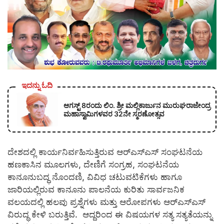
ಇದನ್ನು ಓದಿ
ಆಗಸ್ಟ್ 8ರಂದು ಲಿಂ. ಶ್ರೀ ಮಲ್ಲಿಕಾರ್ಜುನ ಮುರುಘರಾಜೇಂದ್ರ
ಮಹಾಸ್ವಾಮಿಗಳವರ 32ನೇ ಸ್ಮರಣೋತ್ಸವ
ದೇಶದಲ್ಲಿ ಕಾರ್ಯನಿರ್ವಹಿಸುತ್ತಿರುವ ಆರ್‍ಎಸ್‍ಎಸ್ ಸಂಘಟನೆಯ
ಹಣಕಾಸಿನ ಮೂಲಗಳು, ದೇಣಿಗೆ ಸಂಗ್ರಹ, ಸಂಘಟನೆಯ
ಕಾನೂನುಬದ್ಧ ನೊಂದಣಿ, ವಿವಿಧ ಚಟುವಟಿಕೆಗಳು ಹಾಗೂ
ಜಾರಿಯಲ್ಲಿರುವ ಕಾನೂನು ಪಾಲನೆಯ ಕುರಿತು ಸಾರ್ವಜನಿಕ
ವಲಯದಲ್ಲಿ ಹಲವು ಪ್ರಶ್ನೆಗಳು ಮತ್ತು ಆರೋಪಗಳು ಆರ್‍ಎಸ್‍ಎಸ್
ವಿರುದ್ಧ ಕೇಳಿ ಬರುತ್ತಿವೆ. ಆದ್ದರಿಂದ ಈ ವಿಷಯಗಳ ಸತ್ಯ ಸತ್ಯತೆಯನ್ನು