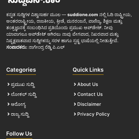
ಕನ್ನಡ ಸುದ್ದಿಗಳ ವಿಶ್ವಾಸಾರ್ಹ ಮೂಲ —
suddione.com
ನಲ್ಲಿ ಓದಿ ರಾಷ್ಟ್ರೀಯ,
ಅಂತರರಾಷ್ಟ್ರೀಯ, ರಾಜಕೀಯ, ಕ್ರೀಡೆ, ಮನರಂಜನೆ, ವಾಣಿಜ್ಯ, ಶಿಕ್ಷಣ ಮತ್ತು
ತಂತ್ರಜ್ಞಾನಕ್ಕೆ ಸಂಬಂಧಿಸಿದ ಪ್ರತಿಯೊಂದು ಪ್ರಮುಖ ಅಪ್‌ಡೇಟ್. ನೀವು
ಯಾವಾಗಲೂ ಅಪ್‌ಡೇಟ್ ಆಗಿರಲು ನಾವು ವೇಗವಾದ, ನಿಖರವಾದ ಮತ್ತು
ನಿಷ್ಪಕ್ಷಪಾತವಾದ ಸುದ್ದಿಗಳನ್ನು ಸರಳ ಹಾಗೂ ಸ್ಪಷ್ಟ ಭಾಷೆಯಲ್ಲಿ ನೀಡುತ್ತೇವೆ.
ಸಂಪಾದಕರು:
ನಾಗೇಂದ್ರ ರೆಡ್ಡಿ ಪಿ.ಎಲ್
Categories
Quick Links
ಪ್ರಮುಖ ಸುದ್ದಿ
About Us
ಲೋಕಲ್ ಸುದ್ದಿ
Contact Us
ಆರೋಗ್ಯ
Disclaimer
ರಾಜ್ಯ ಸುದ್ದಿ
Privacy Policy
Follow Us