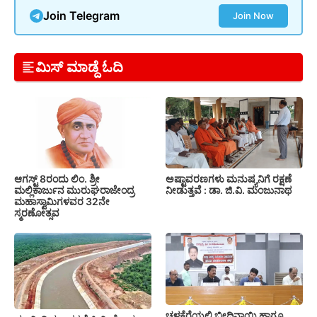
Join Telegram
Join Now
ಮಿಸ್ ಮಾಡ್ದೆ ಓದಿ
ಆಗಸ್ಟ್ 8ರಂದು ಲಿಂ. ಶ್ರೀ
ಅಷ್ಟಾವರಣಗಳು ಮನುಷ್ಯನಿಗೆ ರಕ್ಷಣೆ
ಮಲ್ಲಿಕಾರ್ಜುನ ಮುರುಘರಾಜೇಂದ್ರ
ನೀಡುತ್ತವೆ : ಡಾ. ಜಿ.ವಿ. ಮಂಜುನಾಥ
ಮಹಾಸ್ವಾಮಿಗಳವರ 32ನೇ
ಸ್ಮರಣೋತ್ಸವ
ಚಳ್ಳಕೆರೆಯಲ್ಲಿ ಬೀದಿನಾಯಿ ಹಾಗೂ