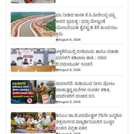
ಫಲ ನೀಡಿದ ಶಾಸಕ ಕೆ.ಸಿ.ವೀರೇಂದ್ರ ಪಪ್ಪಿ
ಅವರ ಪ್ರಯತ್ನ : ಭದ್ರಾ ಮೇಲ್ದಂಡೆ
ಯೋಜನೆಯಡಿ ಕೈಬಿಟ್ಟ 8 ಕೆರೆ ತುಂಬಿಸಲು
ಕ್ರಮ
August 6, 2026
ಚಳ್ಳಕೆರೆಯಲ್ಲಿ ಬೀದಿನಾಯಿ ಹಾಗೂ ಬಿಡಾಡಿ
ದನಗಳಿಗೆ ಕಡಿವಾಣ ಹಾಕಿ : ಸಚಿವ
ಟಿ.ರಘುಮೂರ್ತಿ ಸೂಚನೆ
August 6, 2026
ದಾವಣಗೆರೆ: ಕುಡಿಯುವ ನೀರು ಪೋಲು
ಮಾಡುತ್ತಿದ್ದ ಮನೆಗಳ ಸಂಪರ್ಕ ಕಡಿತ,
ಮಾಲೀಕರಿಗೆ ದಂಡದ ಬಿಸಿ
August 6, 2026
ಡಿಸಿಎಂ ಡಾ.ಜಿ.ಪರಮೇಶ್ವರ್ 75ನೇ ಜನ್ಮದಿನ:
ಚಿತ್ರದುರ್ಗದ ವಿದ್ಯಾರ್ಥಿನಿಯರಿಗೆ ಬುದ್ಧನ
ಕಂಚಿನ ವಿಗ್ರಹ ವಿತರ
August 6, 2026