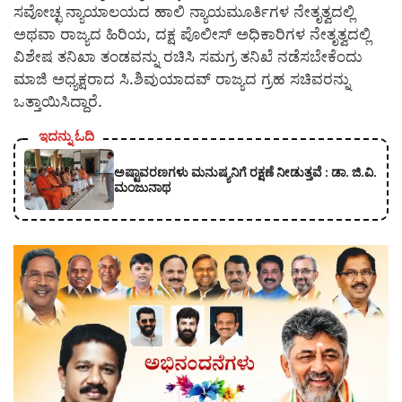
ಸವೋಚ್ಛ ನ್ಯಾಯಾಲಯದ ಹಾಲಿ ನ್ಯಾಯಮೂರ್ತಿಗಳ ನೇತೃತ್ವದಲ್ಲಿ
ಅಥವಾ ರಾಜ್ಯದ ಹಿರಿಯ, ದಕ್ಷ ಪೊಲೀಸ್ ಅಧಿಕಾರಿಗಳ ನೇತೃತ್ವದಲ್ಲಿ
ವಿಶೇಷ ತನಿಖಾ ತಂಡವನ್ನು ರಚಿಸಿ ಸಮಗ್ರ ತನಿಖೆ ನಡೆಸಬೇಕೆಂದು
ಮಾಜಿ ಅಧ್ಯಕ್ಷರಾದ ಸಿ.ಶಿವುಯಾದವ್ ರಾಜ್ಯದ ಗ್ರಹ ಸಚಿವರನ್ನು
ಒತ್ತಾಯಿಸಿದ್ದಾರೆ.
ಇದನ್ನು ಓದಿ
ಅಷ್ಟಾವರಣಗಳು ಮನುಷ್ಯನಿಗೆ ರಕ್ಷಣೆ ನೀಡುತ್ತವೆ : ಡಾ. ಜಿ.ವಿ.
ಮಂಜುನಾಥ