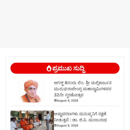
ಪ್ರಮುಖ ಸುದ್ದಿ
ಆಗಸ್ಟ್ 8ರಂದು ಲಿಂ. ಶ್ರೀ ಮಲ್ಲಿಕಾರ್ಜುನ
ಮುರುಘರಾಜೇಂದ್ರ ಮಹಾಸ್ವಾಮಿಗಳವರ
32ನೇ ಸ್ಮರಣೋತ್ಸವ
August 6, 2026
ಅಷ್ಟಾವರಣಗಳು ಮನುಷ್ಯನಿಗೆ ರಕ್ಷಣೆ
ನೀಡುತ್ತವೆ : ಡಾ. ಜಿ.ವಿ. ಮಂಜುನಾಥ
August 6, 2026