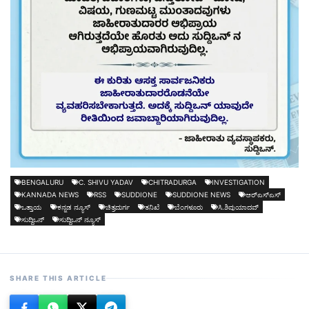
BENGALURU
C. SHIVU YADAV
CHITRADURGA
INVESTIGATION
KANNADA NEWS
RSS
SUDDIONE
SUDDIONE NEWS
ಆರ್‌ಎಸ್‌ಎಸ್‌
ಒತ್ತಾಯ
ಕನ್ನಡ ನ್ಯೂಸ್
ಚಿತ್ರದುರ್ಗ
ತನಿಖೆ
ಬೆಂಗಳೂರು
ಸಿ.ಶಿವುಯಾದವ್
ಸುದ್ದಿಒನ್
ಸುದ್ದಿಒನ್ ನ್ಯೂಸ್
SHARE THIS ARTICLE