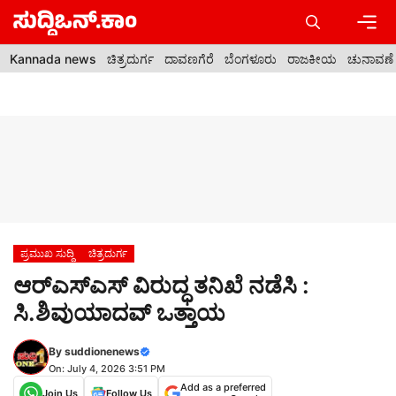
Skip
to
content
Men
Kannada news
ಚಿತ್ರದುರ್ಗ
ದಾವಣಗೆರೆ
ಬೆಂಗಳೂರು
ರಾಜಕೀಯ
ಚುನಾವಣೆ
ಪ್ರಮುಖ ಸುದ್ದಿ
ಚಿತ್ರದುರ್ಗ
ಆರ್‍ಎಸ್‍ಎಸ್ ವಿರುದ್ಧ ತನಿಖೆ ನಡೆಸಿ :
ಸಿ.ಶಿವುಯಾದವ್ ಒತ್ತಾಯ
By
suddionenews
On: July 4, 2026 3:51 PM
Add as a preferred
Join Us
Follow Us