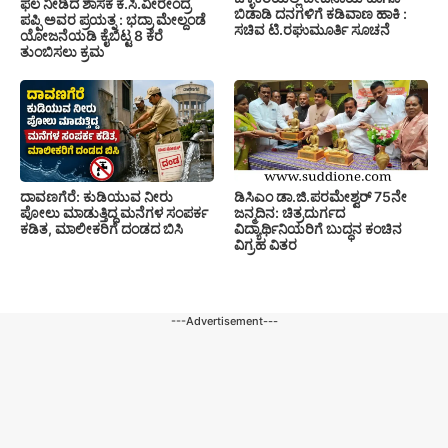
ಫಲ ನೀಡಿದ ಶಾಸಕ ಕೆ.ಸಿ.ವೀರೇಂದ್ರ
ಬಿಡಾಡಿ ದನಗಳಿಗೆ ಕಡಿವಾಣ ಹಾಕಿ :
ಪಪ್ಪಿ ಅವರ ಪ್ರಯತ್ನ : ಭದ್ರಾ ಮೇಲ್ದಂಡೆ
ಸಚಿವ ಟಿ.ರಘುಮೂರ್ತಿ ಸೂಚನೆ
ಯೋಜನೆಯಡಿ ಕೈಬಿಟ್ಟ 8 ಕೆರೆ
ತುಂಬಿಸಲು ಕ್ರಮ
ದಾವಣಗೆರೆ: ಕುಡಿಯುವ ನೀರು
ಡಿಸಿಎಂ ಡಾ.ಜಿ.ಪರಮೇಶ್ವರ್ 75ನೇ
ಪೋಲು ಮಾಡುತ್ತಿದ್ದ ಮನೆಗಳ ಸಂಪರ್ಕ
ಜನ್ಮದಿನ: ಚಿತ್ರದುರ್ಗದ
ಕಡಿತ, ಮಾಲೀಕರಿಗೆ ದಂಡದ ಬಿಸಿ
ವಿದ್ಯಾರ್ಥಿನಿಯರಿಗೆ ಬುದ್ಧನ ಕಂಚಿನ
ವಿಗ್ರಹ ವಿತರ
---Advertisement---