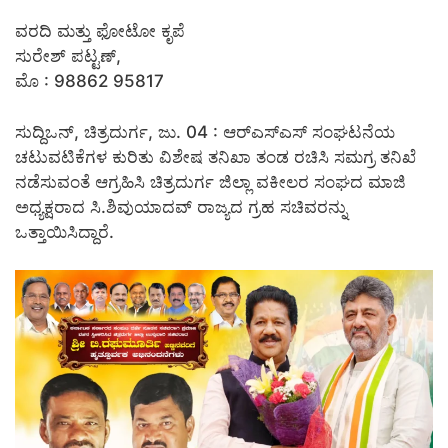
ವರದಿ ಮತ್ತು ಫೋಟೋ ಕೃಪೆ
ಸುರೇಶ್ ಪಟ್ಟಣ್,
ಮೊ : 98862 95817
ಸುದ್ದಿಒನ್, ಚಿತ್ರದುರ್ಗ, ಜು. 04 : ‌ಆರ್‍ಎಸ್‍ಎಸ್ ಸಂಘಟನೆಯ
ಚಟುವಟಿಕೆಗಳ ಕುರಿತು ವಿಶೇಷ ತನಿಖಾ ತಂಡ ರಚಿಸಿ ಸಮಗ್ರ ತನಿಖೆ
ನಡೆಸುವಂತೆ ಆಗ್ರಹಿಸಿ ಚಿತ್ರದುರ್ಗ ಜಿಲ್ಲಾ ವಕೀಲರ ಸಂಘದ ಮಾಜಿ
ಅಧ್ಯಕ್ಷರಾದ ಸಿ.ಶಿವುಯಾದವ್ ರಾಜ್ಯದ ಗ್ರಹ ಸಚಿವರನ್ನು
ಒತ್ತಾಯಿಸಿದ್ದಾರೆ.