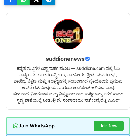
suddionenews
ಕನ್ನಡ ಸುದ್ದಿಗಳ ವಿಶ್ವಾಸಾರ್ಹ ಮೂಲ — suddione.com ನಲ್ಲಿ ಓದಿ
ರಾಷ್ಟ್ರೀಯ, ಅಂತರರಾಷ್ಟ್ರೀಯ, ರಾಜಕೀಯ, ಕ್ರೀಡೆ, ಮನರಂಜನೆ,
ವಾಣಿಜ್ಯ, ಶಿಕ್ಷಣ ಮತ್ತು ತಂತ್ರಜ್ಞಾನಕ್ಕೆ ಸಂಬಂಧಿಸಿದ ಪ್ರತಿಯೊಂದು ಪ್ರಮುಖ
ಅಪ್‌ಡೇಟ್. ನೀವು ಯಾವಾಗಲೂ ಅಪ್‌ಡೇಟ್ ಆಗಿರಲು ನಾವು
ವೇಗವಾದ, ನಿಖರವಾದ ಮತ್ತು ನಿಷ್ಪಕ್ಷಪಾತವಾದ ಸುದ್ದಿಗಳನ್ನು ಸರಳ ಹಾಗೂ
ಸ್ಪಷ್ಟ ಭಾಷೆಯಲ್ಲಿ ನೀಡುತ್ತೇವೆ. ಸಂಪಾದಕರು: ನಾಗೇಂದ್ರ ರೆಡ್ಡಿ ಪಿ.ಎಲ್
Join WhatsApp
Join Now