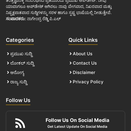
ತಂತ್ರಜ್ಞಾನಕ್ಕೆ ಸಂಬಂಧಿಸಿದ ಪ್ರತಿಯೊಂದು ಪ್ರಮುಖ ಅಪ್‌ಡೇಟ್. ನೀವು
ಯಾವಾಗಲೂ ಅಪ್‌ಡೇಟ್ ಆಗಿರಲು ನಾವು ವೇಗವಾದ, ನಿಖರವಾದ ಮತ್ತು
ನಿಷ್ಪಕ್ಷಪಾತವಾದ ಸುದ್ದಿಗಳನ್ನು ಸರಳ ಹಾಗೂ ಸ್ಪಷ್ಟ ಭಾಷೆಯಲ್ಲಿ ನೀಡುತ್ತೇವೆ.
ಸಂಪಾದಕರು:
ನಾಗೇಂದ್ರ ರೆಡ್ಡಿ ಪಿ.ಎಲ್
Categories
Quick Links
ಪ್ರಮುಖ ಸುದ್ದಿ
About Us
ಲೋಕಲ್ ಸುದ್ದಿ
Contact Us
ಆರೋಗ್ಯ
Disclaimer
ರಾಜ್ಯ ಸುದ್ದಿ
Privacy Policy
Follow Us
Follow Us On Social Media
Get Latest Update On Social Media