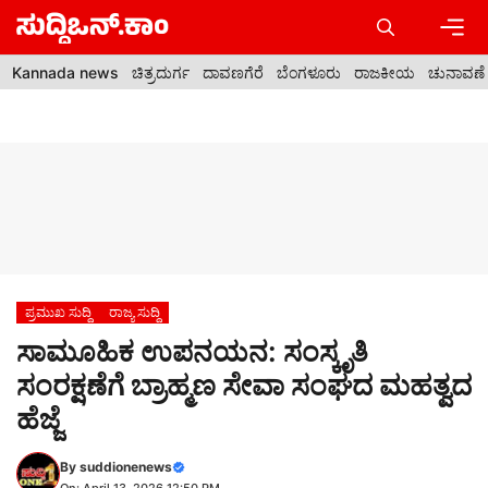
Skip
to
content
Men
Kannada news
ಚಿತ್ರದುರ್ಗ
ದಾವಣಗೆರೆ
ಬೆಂಗಳೂರು
ರಾಜಕೀಯ
ಚುನಾವಣೆ
ಪ್ರಮುಖ ಸುದ್ದಿ
ರಾಜ್ಯ ಸುದ್ದಿ
ಸಾಮೂಹಿಕ ಉಪನಯನ: ಸಂಸ್ಕೃತಿ
ಸಂರಕ್ಷಣೆಗೆ ಬ್ರಾಹ್ಮಣ ಸೇವಾ ಸಂಘದ ಮಹತ್ವದ
ಹೆಜ್ಜೆ
By
suddionenews
On: April 13, 2026 12:50 PM