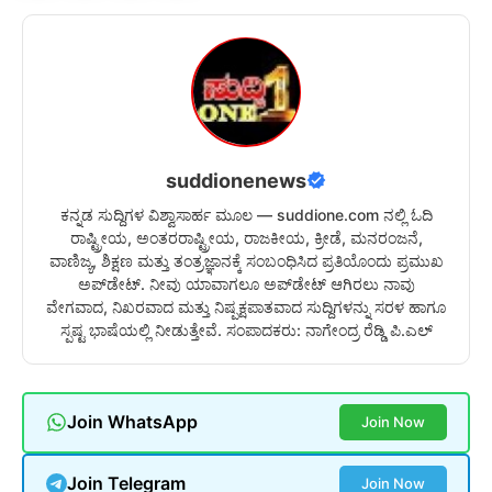
suddionenews
ಕನ್ನಡ ಸುದ್ದಿಗಳ ವಿಶ್ವಾಸಾರ್ಹ ಮೂಲ — suddione.com ನಲ್ಲಿ ಓದಿ
ರಾಷ್ಟ್ರೀಯ, ಅಂತರರಾಷ್ಟ್ರೀಯ, ರಾಜಕೀಯ, ಕ್ರೀಡೆ, ಮನರಂಜನೆ,
ವಾಣಿಜ್ಯ, ಶಿಕ್ಷಣ ಮತ್ತು ತಂತ್ರಜ್ಞಾನಕ್ಕೆ ಸಂಬಂಧಿಸಿದ ಪ್ರತಿಯೊಂದು ಪ್ರಮುಖ
ಅಪ್‌ಡೇಟ್. ನೀವು ಯಾವಾಗಲೂ ಅಪ್‌ಡೇಟ್ ಆಗಿರಲು ನಾವು
ವೇಗವಾದ, ನಿಖರವಾದ ಮತ್ತು ನಿಷ್ಪಕ್ಷಪಾತವಾದ ಸುದ್ದಿಗಳನ್ನು ಸರಳ ಹಾಗೂ
ಸ್ಪಷ್ಟ ಭಾಷೆಯಲ್ಲಿ ನೀಡುತ್ತೇವೆ. ಸಂಪಾದಕರು: ನಾಗೇಂದ್ರ ರೆಡ್ಡಿ ಪಿ.ಎಲ್
Join WhatsApp
Join Now
Join Telegram
Join Now