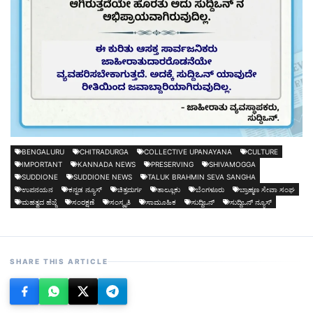
BENGALURU
CHITRADURGA
COLLECTIVE UPANAYANA
CULTURE
IMPORTANT
KANNADA NEWS
PRESERVING
SHIVAMOGGA
SUDDIONE
SUDDIONE NEWS
TALUK BRAHMIN SEVA SANGHA
ಉಪನಯನ
ಕನ್ನಡ ನ್ಯೂಸ್
ಚಿತ್ರದುರ್ಗ
ತಾಲ್ಲೂಕು
ಬೆಂಗಳೂರು
ಬ್ರಾಹ್ಮಣ ಸೇವಾ ಸಂಘ
ಮಹತ್ವದ ಹೆಜ್ಜೆ
ಸಂರಕ್ಷಣೆ
ಸಂಸ್ಕೃತಿ
ಸಾಮೂಹಿಕ
ಸುದ್ದಿಒನ್
ಸುದ್ದಿಒನ್ ನ್ಯೂಸ್
SHARE THIS ARTICLE