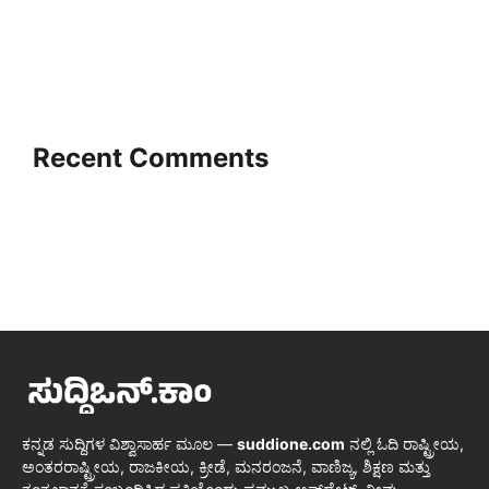
Recent Comments
ಕನ್ನಡ ಸುದ್ದಿಗಳ ವಿಶ್ವಾಸಾರ್ಹ ಮೂಲ —
suddione.com
ನಲ್ಲಿ ಓದಿ ರಾಷ್ಟ್ರೀಯ,
ಅಂತರರಾಷ್ಟ್ರೀಯ, ರಾಜಕೀಯ, ಕ್ರೀಡೆ, ಮನರಂಜನೆ, ವಾಣಿಜ್ಯ, ಶಿಕ್ಷಣ ಮತ್ತು