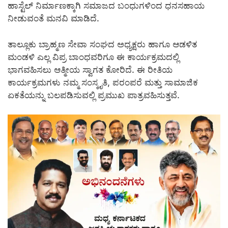
ಹಾಸ್ಟೆಲ್‌ ನಿರ್ಮಾಣಕ್ಕಾಗಿ ಸಮಾಜದ ಬಂಧುಗಳಿಂದ ಧನಸಹಾಯ
ನೀಡುವಂತೆ ಮನವಿ ಮಾಡಿದೆ.
ತಾಲ್ಲೂಕು ಬ್ರಾಹ್ಮಣ ಸೇವಾ ಸಂಘದ ಅಧ್ಯಕ್ಷರು ಹಾಗೂ ಆಡಳಿತ
ಮಂಡಳಿ ಎಲ್ಲ ವಿಪ್ರ ಬಾಂಧವರಿಗೂ ಈ ಕಾರ್ಯಕ್ರಮದಲ್ಲಿ
ಭಾಗವಹಿಸಲು ಆತ್ಮೀಯ ಸ್ವಾಗತ ಕೋರಿದೆ.‌ ಈ ರೀತಿಯ
ಕಾರ್ಯಕ್ರಮಗಳು ನಮ್ಮ ಸಂಸ್ಕೃತಿ, ಪರಂಪರೆ ಮತ್ತು ಸಾಮಾಜಿಕ
ಏಕತೆಯನ್ನು ಬಲಪಡಿಸುವಲ್ಲಿ ಪ್ರಮುಖ ಪಾತ್ರವಹಿಸುತ್ತವೆ.