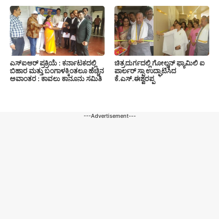
ಎಸ್‍ಐಆರ್ ಪ್ರಕ್ರಿಯೆ : ಕರ್ನಾಟಕದಲ್ಲಿ
ಚಿತ್ರದುರ್ಗದಲ್ಲಿ ಗೋಲ್ಡನ್ ಫ್ಯಾಮಿಲಿ ಐ
ಬಿಹಾರ ಮತ್ತು ಬಂಗಾಳಕ್ಕಿಂತಲೂ ಹೆಚ್ಚಿನ
ಪಾರ್ಲರ್ ಸ್ಪಾ ಉದ್ಘಾಟಿಸಿದ
ಅವಾಂತರ : ಕಾವಲು ಕಾನೂನು ಸಮಿತಿ
ಕೆ.ಎಸ್.ಈಶ್ವರಪ್ಪ
---Advertisement---