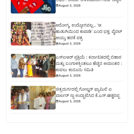
August 5, 2026
ಆರೋಗ್ಯ, ಉದ್ಯೋಗವಲ್ಲ… ‘ಆ
ಹುಡುಗಿಯಿಂದ ಕಾಪಾಡಿ’ ಎಂದ ಭಕ್ತ; ವೈರಲ್
ಆಯ್ತು ಹರಕೆ ಪತ್ರ
August 5, 2026
ಎಸ್‍ಐಆರ್ ಪ್ರಕ್ರಿಯೆ : ಕರ್ನಾಟಕದಲ್ಲಿ ಬಿಹಾರ
ಮತ್ತು ಬಂಗಾಳಕ್ಕಿಂತಲೂ ಹೆಚ್ಚಿನ ಅವಾಂತರ :
ಕಾವಲು ಕಾನೂನು ಸಮಿತಿ
August 5, 2026
ಚಿತ್ರದುರ್ಗದಲ್ಲಿ ಗೋಲ್ಡನ್ ಫ್ಯಾಮಿಲಿ ಐ
ಪಾರ್ಲರ್ ಸ್ಪಾ ಉದ್ಘಾಟಿಸಿದ ಕೆ.ಎಸ್.ಈಶ್ವರಪ್ಪ
August 5, 2026