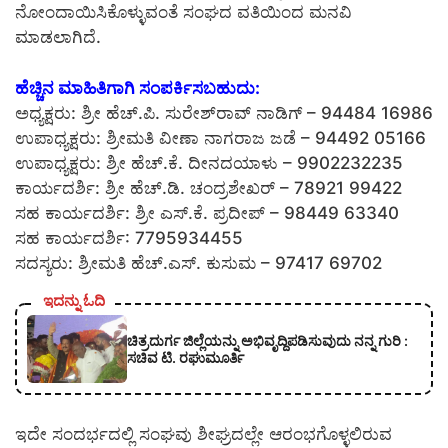
ನೋಂದಾಯಿಸಿಕೊಳ್ಳುವಂತೆ ಸಂಘದ ವತಿಯಿಂದ ಮನವಿ
ಮಾಡಲಾಗಿದೆ.
ಹೆಚ್ಚಿನ ಮಾಹಿತಿಗಾಗಿ ಸಂಪರ್ಕಿಸಬಹುದು:
ಅಧ್ಯಕ್ಷರು: ಶ್ರೀ ಹೆಚ್.ಪಿ. ಸುರೇಶ್‌ರಾವ್ ನಾಡಿಗ್ – 94484 16986
ಉಪಾಧ್ಯಕ್ಷರು: ಶ್ರೀಮತಿ ವೀಣಾ ನಾಗರಾಜ ಜಡೆ – 94492 05166
ಉಪಾಧ್ಯಕ್ಷರು: ಶ್ರೀ ಹೆಚ್.ಕೆ. ದೀನದಯಾಳು – 9902232235
ಕಾರ್ಯದರ್ಶಿ: ಶ್ರೀ ಹೆಚ್.ಡಿ. ಚಂದ್ರಶೇಖರ್ – 78921 99422
ಸಹ ಕಾರ್ಯದರ್ಶಿ: ಶ್ರೀ ಎಸ್.ಕೆ. ಪ್ರದೀಪ್ – 98449 63340
ಸಹ ಕಾರ್ಯದರ್ಶಿ: 7795934455
ಸದಸ್ಯರು: ಶ್ರೀಮತಿ ಹೆಚ್.ಎಸ್. ಕುಸುಮ – 97417 69702
ಇದನ್ನು ಓದಿ
ಚಿತ್ರದುರ್ಗ ಜಿಲ್ಲೆಯನ್ನು ಅಭಿವೃದ್ದಿಪಡಿಸುವುದು ನನ್ನ ಗುರಿ :
ಸಚಿವ ಟಿ. ರಘುಮೂರ್ತಿ
ಇದೇ ಸಂದರ್ಭದಲ್ಲಿ ಸಂಘವು ಶೀಘ್ರದಲ್ಲೇ ಆರಂಭಗೊಳ್ಳಲಿರುವ