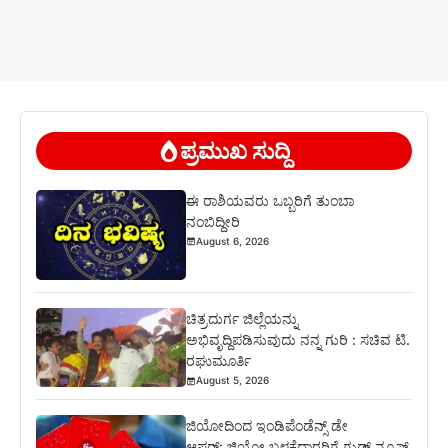
ಪ್ರಮುಖ ಸುದ್ದಿ
ಈ ರಾಶಿಯವರು ಒಬ್ಬರಿಗೆ ತುಂಬಾ
ನಂಬಿದ್ದೀರಿ
August 6, 2026
ಚಿತ್ರದುರ್ಗ ಜಿಲ್ಲೆಯನ್ನು
ಅಭಿವೃದ್ದಿಪಡಿಸುವುದು ನನ್ನ ಗುರಿ : ಸಚಿವ ಟಿ.
ರಘುಮೂರ್ತಿ
August 5, 2026
ಜಿಯೋದಿಂದ ಇಂಡಿಪೆಂಡೆನ್ಸ್ ಡೇ
ಆಫರ್: ಜಿಯೋ ಬಳಕೆದಾರರಿಗೆ ಗುಡ್ ನ್ಯೂಸ್