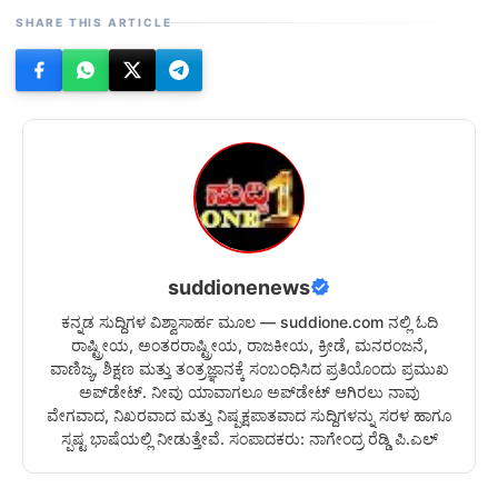
SHARE THIS ARTICLE
suddionenews
ಕನ್ನಡ ಸುದ್ದಿಗಳ ವಿಶ್ವಾಸಾರ್ಹ ಮೂಲ — suddione.com ನಲ್ಲಿ ಓದಿ
ರಾಷ್ಟ್ರೀಯ, ಅಂತರರಾಷ್ಟ್ರೀಯ, ರಾಜಕೀಯ, ಕ್ರೀಡೆ, ಮನರಂಜನೆ,
ವಾಣಿಜ್ಯ, ಶಿಕ್ಷಣ ಮತ್ತು ತಂತ್ರಜ್ಞಾನಕ್ಕೆ ಸಂಬಂಧಿಸಿದ ಪ್ರತಿಯೊಂದು ಪ್ರಮುಖ
ಅಪ್‌ಡೇಟ್. ನೀವು ಯಾವಾಗಲೂ ಅಪ್‌ಡೇಟ್ ಆಗಿರಲು ನಾವು
ವೇಗವಾದ, ನಿಖರವಾದ ಮತ್ತು ನಿಷ್ಪಕ್ಷಪಾತವಾದ ಸುದ್ದಿಗಳನ್ನು ಸರಳ ಹಾಗೂ
ಸ್ಪಷ್ಟ ಭಾಷೆಯಲ್ಲಿ ನೀಡುತ್ತೇವೆ. ಸಂಪಾದಕರು: ನಾಗೇಂದ್ರ ರೆಡ್ಡಿ ಪಿ.ಎಲ್