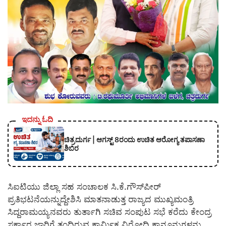
ಇದನ್ನು ಓದಿ
ಚಿತ್ರದುರ್ಗ | ಆಗಸ್ಟ್ 8ರಂದು ಉಚಿತ ಆರೋಗ್ಯ ತಪಾಸಣಾ
ಶಿಬಿರ
ಸಿಐಟಿಯು ಜಿಲ್ಲಾ ಸಹ ಸಂಚಾಲಕ ಸಿ.ಕೆ.ಗೌಸ್‍ಪೀರ್
ಪ್ರತಿಭಟನೆಯನ್ನುದ್ದೇಶಿಸಿ ಮಾತನಾಡುತ್ತ ರಾಜ್ಯದ ಮುಖ್ಯಮಂತ್ರಿ
ಸಿದ್ದರಾಮಯ್ಯನವರು ತುರ್ತಾಗಿ ಸಚಿವ ಸಂಪುಟ ಸಭೆ ಕರೆದು ಕೇಂದ್ರ
ಸರ್ಕಾರ ಜಾರಿಗೆ ತಂದಿರುವ ಕಾರ್ಮಿಕ ವಿರೋಧಿ ಕಾನೂನುಗಳನ್ನು