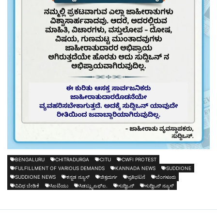
BENGALURU
CHITRADURGA
CITU
CWFI PROTEST
FULFILLMENT OF VARIOUS DEMANDS
KANNADA NEWS
SUDDIONE
SUDDIONE NEWS
ಕನ್ನಡ ನ್ಯೂಸ್
ಚಿತ್ರದುರ್ಗ
ಪ್ರತಿಭಟನೆ
ಬೆಂಗಳೂರು
ವಿವಿಧ ಬೇಡಿಕೆ
ಸಿಐಟಿಯು
ಸಿಡಬ್ಲ್ಯುಎಫ್‍ಐ.
ಸುದ್ದಿಒನ್
ಸುದ್ದಿಒನ್ ನ್ಯೂಸ್