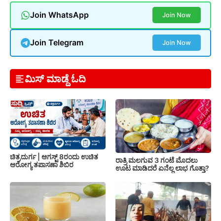
Join WhatsApp
Join Now
Join Telegram
Join Now
ಮಿಸ್ ಮಾಡ್ದೆ ಓದಿ
ಚಿತ್ರದುರ್ಗ | ಆಗಸ್ಟ್ 8ರಂದು ಉಚಿತ
ರಾತ್ರಿ ಮಲಗುವ 3 ಗಂಟೆ ಮೊದಲು
ಆರೋಗ್ಯ ತಪಾಸಣಾ ಶಿಬಿರ
ಊಟ ಮಾಡಿದರೆ ಏನೆಲ್ಲ ಲಾಭ ಗೊತ್ತಾ?