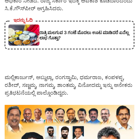
ಅಧಿಕಾರ ನೀಡಿದೆ. ರಾಜ್ಯ ಸರ್ಕಾರ ಇದಕ್ಕೆ ಅವಕಾಶ ಕೊಡಬಾರದೆಂದು
ಸಿ.ಕೆ.ಗೌಸ್‍ಪೀರ್ ಆಗ್ರಹಿಸಿದರು.
ಇದನ್ನು ಓದಿ
ರಾತ್ರಿ ಮಲಗುವ 3 ಗಂಟೆ ಮೊದಲು ಊಟ ಮಾಡಿದರೆ ಏನೆಲ್ಲ
ಲಾಭ ಗೊತ್ತಾ?
ಮಲ್ಲಿಕಾರ್ಜುನ್, ಅಬ್ದುಲ್ಲಾ, ರಂಗಸ್ವಾಮಿ, ಧರ್ಮರಾಜ, ಕಂಪಳಪ್ಪ,
ರಶೀದ್, ಸಣ್ಣಮ್ಮ, ನಾಗಮ್ಮ, ಶಾಂತಮ್ಮ, ವಿನೋದಮ್ಮ ಇನ್ನು ಅನೇಕರು
ಪ್ರತಿಭಟನೆಯಲ್ಲಿ ಪಾಲ್ಗೊಂಡಿದ್ದರು.