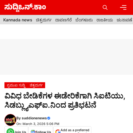
Skip
to
content
Men
Kannada news
ಚಿತ್ರದುರ್ಗ
ದಾವಣಗೆರೆ
ಬೆಂಗಳೂರು
ರಾಜಕೀಯ
ಚುನಾವಣೆ
ಪ್ರಮುಖ ಸುದ್ದಿ
ಚಿತ್ರದುರ್ಗ
ವಿವಿಧ ಬೇಡಿಕೆಗಳ ಈಡೇರಿಕೆಗಾಗಿ ಸಿಐಟಿಯು,
ಸಿಡಬ್ಲ್ಯುಎಫ್‍ಐ.ನಿಂದ ಪ್ರತಿಭಟನೆ
By
suddionenews
On: March 3, 2026 5:06 PM
Add as a preferred
Join Us
Follow Us