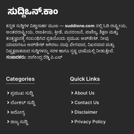
ಕನ್ನಡ ಸುದ್ದಿಗಳ ವಿಶ್ವಾಸಾರ್ಹ ಮೂಲ —
suddione.com
ನಲ್ಲಿ ಓದಿ ರಾಷ್ಟ್ರೀಯ,
ಅಂತರರಾಷ್ಟ್ರೀಯ, ರಾಜಕೀಯ, ಕ್ರೀಡೆ, ಮನರಂಜನೆ, ವಾಣಿಜ್ಯ, ಶಿಕ್ಷಣ ಮತ್ತು
ತಂತ್ರಜ್ಞಾನಕ್ಕೆ ಸಂಬಂಧಿಸಿದ ಪ್ರತಿಯೊಂದು ಪ್ರಮುಖ ಅಪ್‌ಡೇಟ್. ನೀವು
ಯಾವಾಗಲೂ ಅಪ್‌ಡೇಟ್ ಆಗಿರಲು ನಾವು ವೇಗವಾದ, ನಿಖರವಾದ ಮತ್ತು
ನಿಷ್ಪಕ್ಷಪಾತವಾದ ಸುದ್ದಿಗಳನ್ನು ಸರಳ ಹಾಗೂ ಸ್ಪಷ್ಟ ಭಾಷೆಯಲ್ಲಿ ನೀಡುತ್ತೇವೆ.
ಸಂಪಾದಕರು:
ನಾಗೇಂದ್ರ ರೆಡ್ಡಿ ಪಿ.ಎಲ್
Categories
Quick Links
ಪ್ರಮುಖ ಸುದ್ದಿ
About Us
ಲೋಕಲ್ ಸುದ್ದಿ
Contact Us
ಆರೋಗ್ಯ
Disclaimer
ರಾಜ್ಯ ಸುದ್ದಿ
Privacy Policy