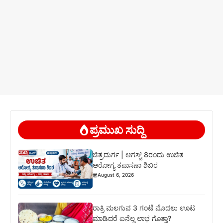
ಪ್ರಮುಖ ಸುದ್ದಿ
ಚಿತ್ರದುರ್ಗ | ಆಗಸ್ಟ್ 8ರಂದು ಉಚಿತ
ಆರೋಗ್ಯ ತಪಾಸಣಾ ಶಿಬಿರ
August 6, 2026
ರಾತ್ರಿ ಮಲಗುವ 3 ಗಂಟೆ ಮೊದಲು ಊಟ
ಮಾಡಿದರೆ ಏನೆಲ್ಲ ಲಾಭ ಗೊತ್ತಾ?