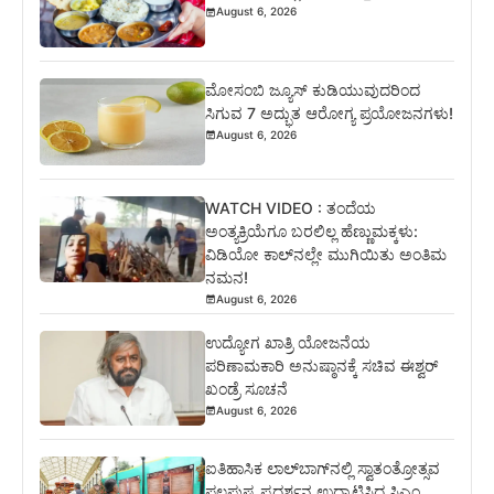
August 6, 2026
ಮೋಸಂಬಿ ಜ್ಯೂಸ್ ಕುಡಿಯುವುದರಿಂದ
ಸಿಗುವ 7 ಅದ್ಭುತ ಆರೋಗ್ಯ ಪ್ರಯೋಜನಗಳು!
August 6, 2026
WATCH VIDEO : ತಂದೆಯ
ಅಂತ್ಯಕ್ರಿಯೆಗೂ ಬರಲಿಲ್ಲ ಹೆಣ್ಣುಮಕ್ಕಳು:
ವಿಡಿಯೋ ಕಾಲ್‌ನಲ್ಲೇ ಮುಗಿಯಿತು ಅಂತಿಮ
ನಮನ!
August 6, 2026
ಉದ್ಯೋಗ ಖಾತ್ರಿ ಯೋಜನೆಯ
ಪರಿಣಾಮಕಾರಿ ಅನುಷ್ಠಾನಕ್ಕೆ ಸಚಿವ ಈಶ್ವರ್
ಖಂಡ್ರೆ ಸೂಚನೆ
August 6, 2026
ಐತಿಹಾಸಿಕ ಲಾಲ್‌ಬಾಗ್‌ನಲ್ಲಿ ಸ್ವಾತಂತ್ರೋತ್ಸವ
ಫಲಪುಷ್ಪ ಪ್ರದರ್ಶನ ಉದ್ಘಾಟಿಸಿದ ಸಿಎಂ