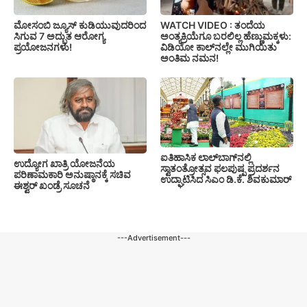
ಮೋಸಂಬಿ ಜ್ಯೂಸ್ ಕುಡಿಯುವುದರಿಂದ
WATCH VIDEO : ತಂದೆಯ
ಸಿಗುವ 7 ಅದ್ಭುತ ಆರೋಗ್ಯ
ಅಂತ್ಯಕ್ರಿಯೆಗೂ ಬರಲಿಲ್ಲ ಹೆಣ್ಣುಮಕ್ಕಳು:
ಪ್ರಯೋಜನಗಳು!
ವಿಡಿಯೋ ಕಾಲ್‌ನಲ್ಲೇ ಮುಗಿಯಿತು
ಅಂತಿಮ ನಮನ!
ಐತಿಹಾಸಿಕ ಲಾಲ್‌ಬಾಗ್‌ನಲ್ಲಿ
ಉದ್ಯೋಗ ಖಾತ್ರಿ ಯೋಜನೆಯ
ಸ್ವಾತಂತ್ರೋತ್ಸವ ಫಲಪುಷ್ಪ ಪ್ರದರ್ಶನ
ಪರಿಣಾಮಕಾರಿ ಅನುಷ್ಠಾನಕ್ಕೆ ಸಚಿವ
ಉದ್ಘಾಟಿಸಿದ ಸಿಎಂ ಡಿ.ಕೆ. ಶಿವಕುಮಾರ್
ಈಶ್ವರ್ ಖಂಡ್ರೆ ಸೂಚನೆ
---Advertisement---