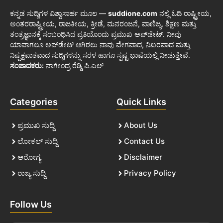
ಕನ್ನಡ ಸುದ್ದಿಗಳ ವಿಶ್ವಾಸಾರ್ಹ ಮೂಲ —
suddione.com
ನಲ್ಲಿ ಓದಿ ರಾಷ್ಟ್ರೀಯ,
ಅಂತರರಾಷ್ಟ್ರೀಯ, ರಾಜಕೀಯ, ಕ್ರೀಡೆ, ಮನರಂಜನೆ, ವಾಣಿಜ್ಯ, ಶಿಕ್ಷಣ ಮತ್ತು
ತಂತ್ರಜ್ಞಾನಕ್ಕೆ ಸಂಬಂಧಿಸಿದ ಪ್ರತಿಯೊಂದು ಪ್ರಮುಖ ಅಪ್‌ಡೇಟ್. ನೀವು
ಯಾವಾಗಲೂ ಅಪ್‌ಡೇಟ್ ಆಗಿರಲು ನಾವು ವೇಗವಾದ, ನಿಖರವಾದ ಮತ್ತು
ನಿಷ್ಪಕ್ಷಪಾತವಾದ ಸುದ್ದಿಗಳನ್ನು ಸರಳ ಹಾಗೂ ಸ್ಪಷ್ಟ ಭಾಷೆಯಲ್ಲಿ ನೀಡುತ್ತೇವೆ.
ಸಂಪಾದಕರು:
ನಾಗೇಂದ್ರ ರೆಡ್ಡಿ ಪಿ.ಎಲ್
Categories
Quick Links
ಪ್ರಮುಖ ಸುದ್ದಿ
About Us
ಲೋಕಲ್ ಸುದ್ದಿ
Contact Us
ಆರೋಗ್ಯ
Disclaimer
ರಾಜ್ಯ ಸುದ್ದಿ
Privacy Policy
Follow Us