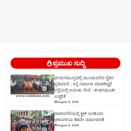
ಪ್ರಮುಖ ಸುದ್ದಿ
ಭೀಮಸಮುದ್ರದಲ್ಲಿ ಮುಂದುವರೆದ ರೈತರ
ಪ್ರತಿಭಟನೆ ; ರಸ್ತೆ ನಿರ್ಮಾಣ ಮಾಡದಿದ್ದರೆ
ರಸ್ತೆಯಲ್ಲಿ ಉರುಳು ಸೇವೆ : ಶಂಕರಮೂರ್ತಿ
ಎಚ್ಚರಿಕೆ
August 9, 2026
ದಾವಣಗೆರೆಯಲ್ಲಿ ಕ್ವಿಟ್ ಇಂಡಿಯಾ
ಚಳುವಳಿಯ 84ನೇ ವರ್ಷಾಚರಣೆ
August 9, 2026