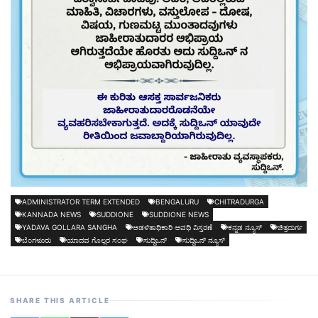
ADMINISTRATOR TERM EXTENDED
BENGALURU
CHITRADURGA
KANNADA NEWS
SUDDIONE
SUDDIONE NEWS
YADAVA GOLLARA SANGHA
ಆಡಳಿತಾಧಿಕಾರಿ ಅವಧಿ ವಿಸ್ತರಣೆ
ಕನ್ನಡ ನ್ಯೂಸ್
ಚಿತ್ರದುರ್ಗ
ಬೆಂಗಳೂರು
ಯಾದವ ಗೊಲ್ಲರ ಸಂಘ
ಸುದ್ದಿಒನ್
ಸುದ್ದಿಒನ್ ನ್ಯೂಸ್
SHARE THIS ARTICLE