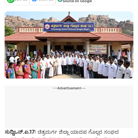
source on Google
---Advertisement---
ಸುದ್ದಿಒನ್.ಏ.17:
ಚಿತ್ರದುರ್ಗ ಜಿಲ್ಲಾ ಯಾದವ ಗೊಲ್ಲರ ಸಂಘದ