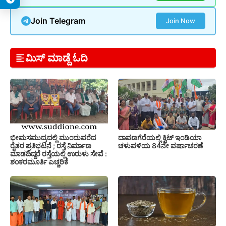
Join Telegram
Join Now
ಮಿಸ್ ಮಾಡ್ದೆ ಓದಿ
ಭೀಮಸಮುದ್ರದಲ್ಲಿ ಮುಂದುವರೆದ
ದಾವಣಗೆರೆಯಲ್ಲಿ ಕ್ವಿಟ್ ಇಂಡಿಯಾ
ರೈತರ ಪ್ರತಿಭಟನೆ ; ರಸ್ತೆ ನಿರ್ಮಾಣ
ಚಳುವಳಿಯ 84ನೇ ವರ್ಷಾಚರಣೆ
ಮಾಡದಿದ್ದರೆ ರಸ್ತೆಯಲ್ಲಿ ಉರುಳು ಸೇವೆ :
ಶಂಕರಮೂರ್ತಿ ಎಚ್ಚರಿಕೆ