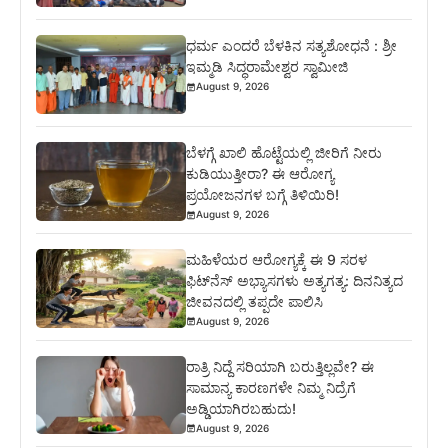
ಧರ್ಮ ಎಂದರೆ ಬೆಳಕಿನ ಸತ್ಯಶೋಧನೆ : ಶ್ರೀ
ಇಮ್ಮಡಿ ಸಿದ್ಧರಾಮೇಶ್ವರ ಸ್ವಾಮೀಜಿ
August 9, 2026
ಬೆಳಗ್ಗೆ ಖಾಲಿ ಹೊಟ್ಟೆಯಲ್ಲಿ ಜೀರಿಗೆ ನೀರು
ಕುಡಿಯುತ್ತೀರಾ? ಈ ಆರೋಗ್ಯ
ಪ್ರಯೋಜನಗಳ ಬಗ್ಗೆ ತಿಳಿಯಿರಿ!
August 9, 2026
ಮಹಿಳೆಯರ ಆರೋಗ್ಯಕ್ಕೆ ಈ 9 ಸರಳ
ಫಿಟ್‌ನೆಸ್‌ ಅಭ್ಯಾಸಗಳು ಅತ್ಯಗತ್ಯ: ದಿನನಿತ್ಯದ
ಜೀವನದಲ್ಲಿ ತಪ್ಪದೇ ಪಾಲಿಸಿ
August 9, 2026
ರಾತ್ರಿ ನಿದ್ದೆ ಸರಿಯಾಗಿ ಬರುತ್ತಿಲ್ಲವೇ? ಈ
ಸಾಮಾನ್ಯ ಕಾರಣಗಳೇ ನಿಮ್ಮ ನಿದ್ರೆಗೆ
ಅಡ್ಡಿಯಾಗಿರಬಹುದು!
August 9, 2026