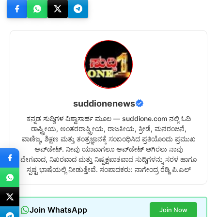
suddionenews
ಕನ್ನಡ ಸುದ್ದಿಗಳ ವಿಶ್ವಾಸಾರ್ಹ ಮೂಲ — suddione.com ನಲ್ಲಿ ಓದಿ
ರಾಷ್ಟ್ರೀಯ, ಅಂತರರಾಷ್ಟ್ರೀಯ, ರಾಜಕೀಯ, ಕ್ರೀಡೆ, ಮನರಂಜನೆ,
ವಾಣಿಜ್ಯ, ಶಿಕ್ಷಣ ಮತ್ತು ತಂತ್ರಜ್ಞಾನಕ್ಕೆ ಸಂಬಂಧಿಸಿದ ಪ್ರತಿಯೊಂದು ಪ್ರಮುಖ
ಅಪ್‌ಡೇಟ್. ನೀವು ಯಾವಾಗಲೂ ಅಪ್‌ಡೇಟ್ ಆಗಿರಲು ನಾವು
ವೇಗವಾದ, ನಿಖರವಾದ ಮತ್ತು ನಿಷ್ಪಕ್ಷಪಾತವಾದ ಸುದ್ದಿಗಳನ್ನು ಸರಳ ಹಾಗೂ
ಸ್ಪಷ್ಟ ಭಾಷೆಯಲ್ಲಿ ನೀಡುತ್ತೇವೆ. ಸಂಪಾದಕರು: ನಾಗೇಂದ್ರ ರೆಡ್ಡಿ ಪಿ.ಎಲ್
Join WhatsApp
Join Now