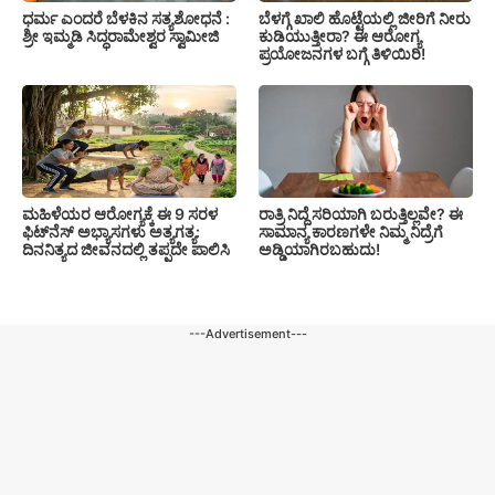
ಧರ್ಮ ಎಂದರೆ ಬೆಳಕಿನ ಸತ್ಯಶೋಧನೆ :
ಬೆಳಗ್ಗೆ ಖಾಲಿ ಹೊಟ್ಟೆಯಲ್ಲಿ ಜೀರಿಗೆ ನೀರು
ಶ್ರೀ ಇಮ್ಮಡಿ ಸಿದ್ಧರಾಮೇಶ್ವರ ಸ್ವಾಮೀಜಿ
ಕುಡಿಯುತ್ತೀರಾ? ಈ ಆರೋಗ್ಯ
ಪ್ರಯೋಜನಗಳ ಬಗ್ಗೆ ತಿಳಿಯಿರಿ!
ಮಹಿಳೆಯರ ಆರೋಗ್ಯಕ್ಕೆ ಈ 9 ಸರಳ
ರಾತ್ರಿ ನಿದ್ದೆ ಸರಿಯಾಗಿ ಬರುತ್ತಿಲ್ಲವೇ? ಈ
ಫಿಟ್‌ನೆಸ್‌ ಅಭ್ಯಾಸಗಳು ಅತ್ಯಗತ್ಯ:
ಸಾಮಾನ್ಯ ಕಾರಣಗಳೇ ನಿಮ್ಮ ನಿದ್ರೆಗೆ
ದಿನನಿತ್ಯದ ಜೀವನದಲ್ಲಿ ತಪ್ಪದೇ ಪಾಲಿಸಿ
ಅಡ್ಡಿಯಾಗಿರಬಹುದು!
---Advertisement---