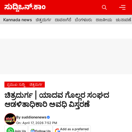
Skip
to
content
Men
Kannada news
ಚಿತ್ರದುರ್ಗ
ದಾವಣಗೆರೆ
ಬೆಂಗಳೂರು
ರಾಜಕೀಯ
ಚುನಾವಣೆ
ಪ್ರಮುಖ ಸುದ್ದಿ
ಚಿತ್ರದುರ್ಗ
ಚಿತ್ರದುರ್ಗ | ಯಾದವ ಗೊಲ್ಲರ ಸಂಘದ
ಆಡಳಿತಾಧಿಕಾರಿ ಅವಧಿ ವಿಸ್ತರಣೆ
By
suddionenews
On: April 17, 2026 7:52 PM
Add as a preferred
Join Us
Follow Us