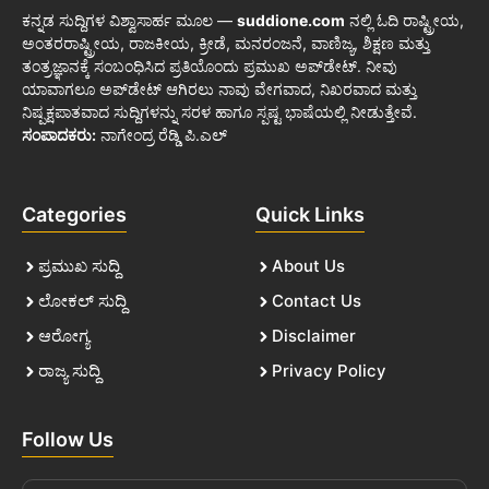
ಕನ್ನಡ ಸುದ್ದಿಗಳ ವಿಶ್ವಾಸಾರ್ಹ ಮೂಲ —
suddione.com
ನಲ್ಲಿ ಓದಿ ರಾಷ್ಟ್ರೀಯ,
ಅಂತರರಾಷ್ಟ್ರೀಯ, ರಾಜಕೀಯ, ಕ್ರೀಡೆ, ಮನರಂಜನೆ, ವಾಣಿಜ್ಯ, ಶಿಕ್ಷಣ ಮತ್ತು
ತಂತ್ರಜ್ಞಾನಕ್ಕೆ ಸಂಬಂಧಿಸಿದ ಪ್ರತಿಯೊಂದು ಪ್ರಮುಖ ಅಪ್‌ಡೇಟ್. ನೀವು
ಯಾವಾಗಲೂ ಅಪ್‌ಡೇಟ್ ಆಗಿರಲು ನಾವು ವೇಗವಾದ, ನಿಖರವಾದ ಮತ್ತು
ನಿಷ್ಪಕ್ಷಪಾತವಾದ ಸುದ್ದಿಗಳನ್ನು ಸರಳ ಹಾಗೂ ಸ್ಪಷ್ಟ ಭಾಷೆಯಲ್ಲಿ ನೀಡುತ್ತೇವೆ.
ಸಂಪಾದಕರು:
ನಾಗೇಂದ್ರ ರೆಡ್ಡಿ ಪಿ.ಎಲ್
Categories
Quick Links
ಪ್ರಮುಖ ಸುದ್ದಿ
About Us
ಲೋಕಲ್ ಸುದ್ದಿ
Contact Us
ಆರೋಗ್ಯ
Disclaimer
ರಾಜ್ಯ ಸುದ್ದಿ
Privacy Policy
Follow Us