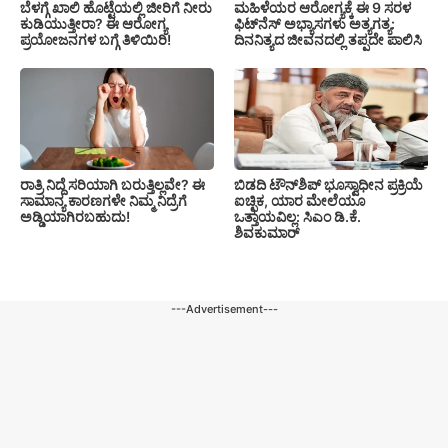
ಬೆಳಗ್ಗೆ ಖಾಲಿ ಹೊಟ್ಟೆಯಲ್ಲಿ ಜೀರಿಗೆ ನೀರು
ಮಹಿಳೆಯರ ಆರೋಗ್ಯಕ್ಕೆ ಈ 9 ಸರಳ
ಕುಡಿಯುತ್ತೀರಾ? ಈ ಆರೋಗ್ಯ
ಫಿಟ್‌ನೆಸ್‌ ಅಭ್ಯಾಸಗಳು ಅತ್ಯಗತ್ಯ:
ಪ್ರಯೋಜನಗಳ ಬಗ್ಗೆ ತಿಳಿಯಿರಿ!
ದಿನನಿತ್ಯದ ಜೀವನದಲ್ಲಿ ತಪ್ಪದೇ ಪಾಲಿಸಿ
ರಾತ್ರಿ ನಿದ್ದೆ ಸರಿಯಾಗಿ ಬರುತ್ತಿಲ್ಲವೇ? ಈ
ಬಿಡದಿ ಟೌನ್‌ಶಿಪ್‌ ಭೂಸ್ವಾಧೀನ ಪ್ರಕ್ರಿಯೆ
ಸಾಮಾನ್ಯ ಕಾರಣಗಳೇ ನಿಮ್ಮ ನಿದ್ರೆಗೆ
ಐಚ್ಛಿಕ, ಯಾರ ಮೇಲೆಯೂ
ಅಡ್ಡಿಯಾಗಿರಬಹುದು!
ಒತ್ತಾಯವಿಲ್ಲ: ಸಿಎಂ ಡಿ.ಕೆ.
ಶಿವಕುಮಾರ್
---Advertisement---