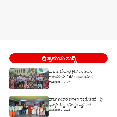
ಪ್ರಮುಖ ಸುದ್ದಿ
ದಾವಣಗೆರೆಯಲ್ಲಿ ಕ್ವಿಟ್ ಇಂಡಿಯಾ
ಚಳುವಳಿಯ 84ನೇ ವರ್ಷಾಚರಣೆ
August 9, 2026
ಧರ್ಮ ಎಂದರೆ ಬೆಳಕಿನ ಸತ್ಯಶೋಧನೆ : ಶ್ರೀ
ಇಮ್ಮಡಿ ಸಿದ್ಧರಾಮೇಶ್ವರ ಸ್ವಾಮೀಜಿ
August 9, 2026