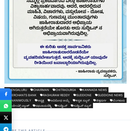
BENGALURU
CHAIRMAN
CHITRADURGA
KANNADA NEWS
MERCHANTS BANK
RAGHURAM REDDY
SUDDIONE
SUDDIONE NEWS
UNANIMOUSLY
ಅಧ್ಯಕ್ಷ
ಅವಿರೋಧ ಆಯ್ಕೆ
ಕನ್ನಡ ನ್ಯೂಸ್
ಚಿತ್ರದುರ್ಗ
ಬೆಂಗಳೂರು
ಮರ್ಚೆಂಟ್ಸ್ ಬ್ಯಾಂಕ್
ರಘುರಾಮರೆಡ್ಡಿ
ಸುದ್ದಿಒನ್
ಸುದ್ದಿಒನ್ ನ್ಯೂಸ್
SHARE THIS ARTICLE