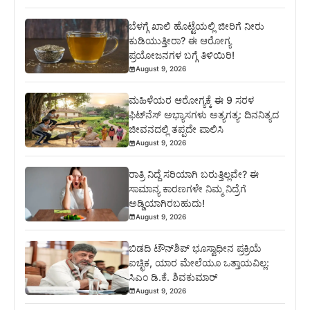
ಬೆಳಗ್ಗೆ ಖಾಲಿ ಹೊಟ್ಟೆಯಲ್ಲಿ ಜೀರಿಗೆ ನೀರು
ಕುಡಿಯುತ್ತೀರಾ? ಈ ಆರೋಗ್ಯ
ಪ್ರಯೋಜನಗಳ ಬಗ್ಗೆ ತಿಳಿಯಿರಿ!
August 9, 2026
ಮಹಿಳೆಯರ ಆರೋಗ್ಯಕ್ಕೆ ಈ 9 ಸರಳ
ಫಿಟ್‌ನೆಸ್‌ ಅಭ್ಯಾಸಗಳು ಅತ್ಯಗತ್ಯ: ದಿನನಿತ್ಯದ
ಜೀವನದಲ್ಲಿ ತಪ್ಪದೇ ಪಾಲಿಸಿ
August 9, 2026
ರಾತ್ರಿ ನಿದ್ದೆ ಸರಿಯಾಗಿ ಬರುತ್ತಿಲ್ಲವೇ? ಈ
ಸಾಮಾನ್ಯ ಕಾರಣಗಳೇ ನಿಮ್ಮ ನಿದ್ರೆಗೆ
ಅಡ್ಡಿಯಾಗಿರಬಹುದು!
August 9, 2026
ಬಿಡದಿ ಟೌನ್‌ಶಿಪ್‌ ಭೂಸ್ವಾಧೀನ ಪ್ರಕ್ರಿಯೆ
ಐಚ್ಛಿಕ, ಯಾರ ಮೇಲೆಯೂ ಒತ್ತಾಯವಿಲ್ಲ:
ಸಿಎಂ ಡಿ.ಕೆ. ಶಿವಕುಮಾರ್
August 9, 2026