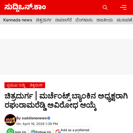
Skip
to
content
Men
Kannada news
ಚಿತ್ರದುರ್ಗ
ದಾವಣಗೆರೆ
ಬೆಂಗಳೂರು
ರಾಜಕೀಯ
ಚುನಾವಣೆ
ಪ್ರಮುಖ ಸುದ್ದಿ
ಚಿತ್ರದುರ್ಗ
ಚಿತ್ರದುರ್ಗ | ಮರ್ಚೆಂಟ್ಸ್ ಬ್ಯಾಂಕಿನ ಅಧ್ಯಕ್ಷರಾಗಿ
ರಘುರಾಮರೆಡ್ಡಿ ಅವಿರೋಧ ಆಯ್ಕೆ
By
suddionenews
On: April 16, 2026 1:39 PM
Add as a preferred
Join Us
Follow Us