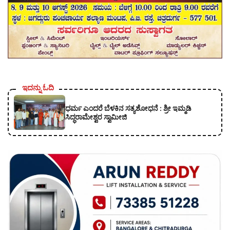
ಇದನ್ನು ಓದಿ
ಧರ್ಮ ಎಂದರೆ ಬೆಳಕಿನ ಸತ್ಯಶೋಧನೆ : ಶ್ರೀ ಇಮ್ಮಡಿ
ಸಿದ್ಧರಾಮೇಶ್ವರ ಸ್ವಾಮೀಜಿ