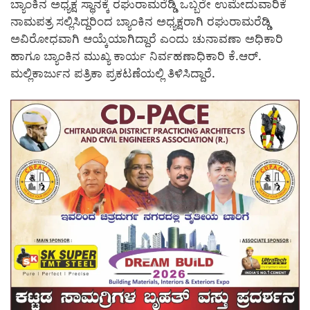
ಬ್ಯಾಂಕಿನ ಅಧ್ಯಕ್ಷ ಸ್ಥಾನಕ್ಕೆ ರಘುರಾಮರೆಡ್ಡಿ ಒಬ್ಬರೇ ಉಮೇದುವಾರಿಕೆ
ನಾಮಪತ್ರ ಸಲ್ಲಿಸಿದ್ದರಿಂದ ಬ್ಯಾಂಕಿನ ಅಧ್ಯಕ್ಷರಾಗಿ ರಘುರಾಮರೆಡ್ಡಿ
ಅವಿರೋಧವಾಗಿ ಆಯ್ಕೆಯಾಗಿದ್ದಾರೆ ಎಂದು ಚುನಾವಣಾ ಅಧಿಕಾರಿ
ಹಾಗೂ ಬ್ಯಾಂಕಿನ ಮುಖ್ಯ ಕಾರ್ಯ ನಿರ್ವಹಣಾಧಿಕಾರಿ ಕೆ.ಆರ್.
ಮಲ್ಲಿಕಾರ್ಜುನ ಪತ್ರಿಕಾ ಪ್ರಕಟಣೆಯಲ್ಲಿ ತಿಳಿಸಿದ್ದಾರೆ.