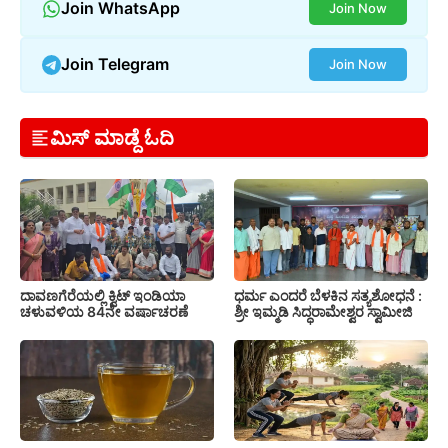
Join WhatsApp
Join Now
Join Telegram
Join Now
ಮಿಸ್ ಮಾಡ್ದೆ ಓದಿ
ದಾವಣಗೆರೆಯಲ್ಲಿ ಕ್ವಿಟ್ ಇಂಡಿಯಾ
ಧರ್ಮ ಎಂದರೆ ಬೆಳಕಿನ ಸತ್ಯಶೋಧನೆ :
ಚಳುವಳಿಯ 84ನೇ ವರ್ಷಾಚರಣೆ
ಶ್ರೀ ಇಮ್ಮಡಿ ಸಿದ್ಧರಾಮೇಶ್ವರ ಸ್ವಾಮೀಜಿ