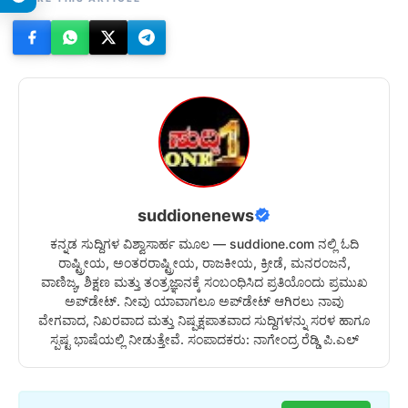
suddionenews
ಕನ್ನಡ ಸುದ್ದಿಗಳ ವಿಶ್ವಾಸಾರ್ಹ ಮೂಲ — suddione.com ನಲ್ಲಿ ಓದಿ
ರಾಷ್ಟ್ರೀಯ, ಅಂತರರಾಷ್ಟ್ರೀಯ, ರಾಜಕೀಯ, ಕ್ರೀಡೆ, ಮನರಂಜನೆ,
ವಾಣಿಜ್ಯ, ಶಿಕ್ಷಣ ಮತ್ತು ತಂತ್ರಜ್ಞಾನಕ್ಕೆ ಸಂಬಂಧಿಸಿದ ಪ್ರತಿಯೊಂದು ಪ್ರಮುಖ
ಅಪ್‌ಡೇಟ್. ನೀವು ಯಾವಾಗಲೂ ಅಪ್‌ಡೇಟ್ ಆಗಿರಲು ನಾವು
ವೇಗವಾದ, ನಿಖರವಾದ ಮತ್ತು ನಿಷ್ಪಕ್ಷಪಾತವಾದ ಸುದ್ದಿಗಳನ್ನು ಸರಳ ಹಾಗೂ
ಸ್ಪಷ್ಟ ಭಾಷೆಯಲ್ಲಿ ನೀಡುತ್ತೇವೆ. ಸಂಪಾದಕರು: ನಾಗೇಂದ್ರ ರೆಡ್ಡಿ ಪಿ.ಎಲ್