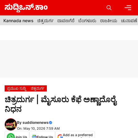
Skip
to
content
Men
Kannada news
ಚಿತ್ರದುರ್ಗ
ದಾವಣಗೆರೆ
ಬೆಂಗಳೂರು
ರಾಜಕೀಯ
ಚುನಾವಣೆ
ಪ್ರಮುಖ ಸುದ್ದಿ
ಚಿತ್ರದುರ್ಗ
ಚಿತ್ರದುರ್ಗ | ಮೈಸೂರು ಕೆಫೆ ಅಣ್ಣಾದೊರೈ
ನಿಧನ
By
suddionenews
On: May 10, 2026 7:59 AM
Add as a preferred
Join Us
Follow Us