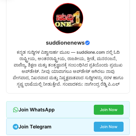
suddionenews
ಕನ್ನಡ ಸುದ್ದಿಗಳ ವಿಶ್ವಾಸಾರ್ಹ ಮೂಲ — suddione.com ನಲ್ಲಿ ಓದಿ
ರಾಷ್ಟ್ರೀಯ, ಅಂತರರಾಷ್ಟ್ರೀಯ, ರಾಜಕೀಯ, ಕ್ರೀಡೆ, ಮನರಂಜನೆ,
ವಾಣಿಜ್ಯ, ಶಿಕ್ಷಣ ಮತ್ತು ತಂತ್ರಜ್ಞಾನಕ್ಕೆ ಸಂಬಂಧಿಸಿದ ಪ್ರತಿಯೊಂದು ಪ್ರಮುಖ
ಅಪ್‌ಡೇಟ್. ನೀವು ಯಾವಾಗಲೂ ಅಪ್‌ಡೇಟ್ ಆಗಿರಲು ನಾವು
ವೇಗವಾದ, ನಿಖರವಾದ ಮತ್ತು ನಿಷ್ಪಕ್ಷಪಾತವಾದ ಸುದ್ದಿಗಳನ್ನು ಸರಳ ಹಾಗೂ
ಸ್ಪಷ್ಟ ಭಾಷೆಯಲ್ಲಿ ನೀಡುತ್ತೇವೆ. ಸಂಪಾದಕರು: ನಾಗೇಂದ್ರ ರೆಡ್ಡಿ ಪಿ.ಎಲ್
Join WhatsApp
Join Now
Join Telegram
Join Now