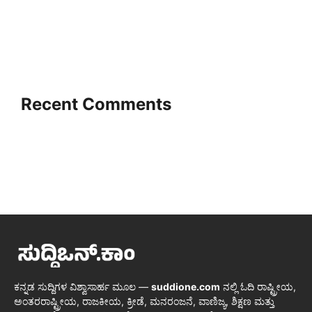
Recent Comments
ಕನ್ನಡ ಸುದ್ದಿಗಳ ವಿಶ್ವಾಸಾರ್ಹ ಮೂಲ —
suddione.com
ನಲ್ಲಿ ಓದಿ ರಾಷ್ಟ್ರೀಯ,
ಅಂತರರಾಷ್ಟ್ರೀಯ, ರಾಜಕೀಯ, ಕ್ರೀಡೆ, ಮನರಂಜನೆ, ವಾಣಿಜ್ಯ, ಶಿಕ್ಷಣ ಮತ್ತು