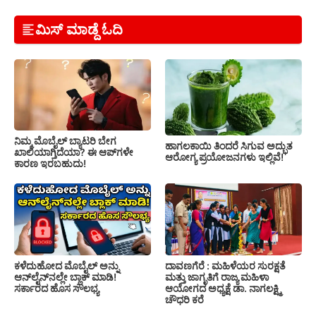
ಮಿಸ್ ಮಾಡ್ದೆ ಓದಿ
ನಿಮ್ಮ ಮೊಬೈಲ್ ಬ್ಯಾಟರಿ ಬೇಗ
ಹಾಗಲಕಾಯಿ ತಿಂದರೆ ಸಿಗುವ ಅದ್ಭುತ
ಖಾಲಿಯಾಗ್ತಿದೆಯಾ? ಈ ಆಪ್‌ಗಳೇ
ಆರೋಗ್ಯ ಪ್ರಯೋಜನಗಳು ಇಲ್ಲಿವೆ!
ಕಾರಣ ಇರಬಹುದು!
ಕಳೆದುಹೋದ ಮೊಬೈಲ್ ಅನ್ನು
ದಾವಣಗೆರೆ : ಮಹಿಳೆಯರ ಸುರಕ್ಷತೆ
ಆನ್‌ಲೈನ್‌ನಲ್ಲೇ ಬ್ಲಾಕ್ ಮಾಡಿ!
ಮತ್ತು ಜಾಗೃತಿಗೆ ರಾಜ್ಯ ಮಹಿಳಾ
ಸರ್ಕಾರದ ಹೊಸ ಸೌಲಭ್ಯ
ಆಯೋಗದ ಅಧ್ಯಕ್ಷೆ ಡಾ. ನಾಗಲಕ್ಷ್ಮಿ
ಚೌಧರಿ ಕರೆ