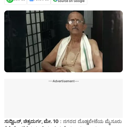
source on Google
---Advertisement---
ಸುದ್ದಿಒನ್, ಚಿತ್ರದುರ್ಗ, ಮೇ. 10
: ನಗರದ ದೊಡ್ಡಪೇಟೆಯ ಮೈಸೂರು