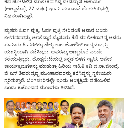
ಕೆಫೆ ಹೋಟೆಲಿನ ಮಾಲೀಕರಾಗಿದ್ದ ವೇದವ್ಯಾಸ ಆಚಾರ್ಯ
(ಅಣ್ಣಾದೊರೈ, 77 ವರ್ಷ) ಇಂದು ಮುಂಜಾನೆ ಬೆಂಗಳೂರಿನಲ್ಲಿ
ನಿಧನರಾಗಿದ್ದಾರೆ.
ಮೃತರು ಓರ್ವ ಪುತ್ರ, ಓರ್ವ ಪುತ್ರಿ ಸೇರಿದಂತೆ ಅಪಾರ ಬಂಧು
ಬಳಗದವರನ್ನು ಅಗಲಿದ್ದಾರೆ.ಮೈಸೂರು ಕೆಫೆ ಮಾಲೀಕರಾಗಿದ್ದ ಅವರು
ಸುಮಾರು 5 ದಶಕಕ್ಕೂ ಹೆಚ್ಚು ಕಾಲ ಹೋಟೆಲ್ ಉದ್ಯಮವನ್ನು
ಯಶಸ್ವಿಯಾಗಿ ನಡೆಸಿದ್ದರು. ಅವರನ್ನು ಅಣ್ಣಾದೊರೆ ಎಂದೇ
ಕರೆಯುತ್ತಿದ್ದರು. ದೊಡ್ಡಪೇಟೆಯಲ್ಲಿ ಕನ್ನಡ ಬಳಗ ಸ್ಥಾಪಿಸಿ ಅನೇಕ
ಕಾರ್ಯಕ್ರಮಗಳನ್ನು ಮಾಡುತ್ತಾ ಹಿರಿಯ ಸಾಹಿತಿ ಕವಿ ದ.ರಾ.ಬೇಂದ್ರೆ.
ಜಿ ಎಸ್ ಶಿವರುದ್ರಪ್ಪ ಮುಂತಾದವರನ್ನು ಕರೆಸಿದ್ದನ್ನು ಸ್ಥಳೀಯರು
ಸ್ಮರಿಸುತ್ತಾರೆ. ಬೆಂಗಳೂರಿನಲ್ಲೇ ಇಂದು ಅಂತ್ಯಕ್ರಿಯೆ ನಡೆಯಲಿದೆ
ಎಂದು ಕುಟುಂಬದ ಮೂಲಗಳು ತಿಳಿಸಿವೆ.