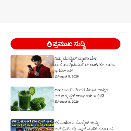
ಪ್ರಮುಖ ಸುದ್ದಿ
ನಿಮ್ಮ ಮೊಬೈಲ್ ಬ್ಯಾಟರಿ ಬೇಗ
ಖಾಲಿಯಾಗ್ತಿದೆಯಾ? ಈ ಆಪ್‌ಗಳೇ ಕಾರಣ
ಇರಬಹುದು!
August 8, 2026
ಹಾಗಲಕಾಯಿ ತಿಂದರೆ ಸಿಗುವ ಅದ್ಭುತ
ಆರೋಗ್ಯ ಪ್ರಯೋಜನಗಳು ಇಲ್ಲಿವೆ!
August 8, 2026
ಕಳೆದುಹೋದ ಮೊಬೈಲ್ ಅನ್ನು
ಆನ್‌ಲೈನ್‌ನಲ್ಲೇ ಬ್ಲಾಕ್ ಮಾಡಿ! ಸರ್ಕಾರದ