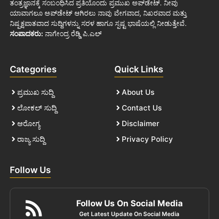
ತಂತ್ರಜ್ಞಾನಕ್ಕೆ ಸಂಬಂಧಿಸಿದ ಪ್ರತಿಯೊಂದು ಪ್ರಮುಖ ಅಪ್‌ಡೇಟ್. ನೀವು
ಯಾವಾಗಲೂ ಅಪ್‌ಡೇಟ್ ಆಗಿರಲು ನಾವು ವೇಗವಾದ, ನಿಖರವಾದ ಮತ್ತು
ನಿಷ್ಪಕ್ಷಪಾತವಾದ ಸುದ್ದಿಗಳನ್ನು ಸರಳ ಹಾಗೂ ಸ್ಪಷ್ಟ ಭಾಷೆಯಲ್ಲಿ ನೀಡುತ್ತೇವೆ.
ಸಂಪಾದಕರು:
ನಾಗೇಂದ್ರ ರೆಡ್ಡಿ ಪಿ.ಎಲ್
Categories
Quick Links
ಪ್ರಮುಖ ಸುದ್ದಿ
About Us
ಲೋಕಲ್ ಸುದ್ದಿ
Contact Us
ಆರೋಗ್ಯ
Disclaimer
ರಾಜ್ಯ ಸುದ್ದಿ
Privacy Policy
Follow Us
Follow Us On Social Media
Get Latest Update On Social Media