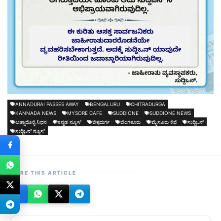
ANNADURAI PASSES AWAY
BENGALURU
CHITRADURGA
KANNADA NEWS
MYSORE CAFE
SUDDIONE
SUDDIONE NEWS
ಅಣ್ಣಾದೊರೈ ನಿಧನ
ಕನ್ನಡ ನ್ಯೂಸ್
ಚಿತ್ರದುರ್ಗ
ಬೆಂಗಳೂರು
ಮೈಸೂರು ಕೆಫೆ
ಸುದ್ದಿಒನ್
ಸುದ್ದಿಒನ್ ನ್ಯೂಸ್
SHARE THIS ARTICLE