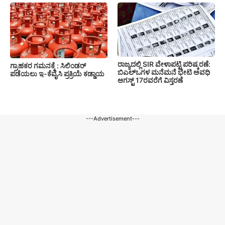
ರಾಜ್ಯದಲ್ಲಿ SIR ವೇಳಾಪಟ್ಟಿ ಪರಿಷ್ಕರಣೆ:
ಗ್ರಾಹಕರ ಗಮನಕ್ಕೆ : ಸಿಲಿಂಡರ್
ಬಿಎಲ್‌ಒಗಳ ಮನೆಮನೆ ಭೇಟಿ ಅವಧಿ
ಪಡೆಯಲು ಇ-ಕೆವೈಸಿ ಪ್ರಕ್ರಿಯೆ ಕಡ್ಡಾಯ
ಆಗಸ್ಟ್ 17ರವರೆಗೆ ವಿಸ್ತರಣೆ
---Advertisement---