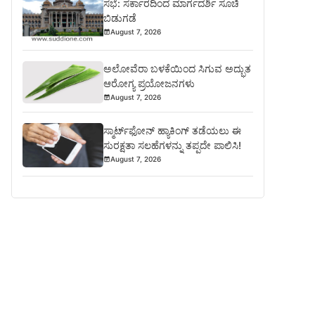
ಸಭೆ: ಸರ್ಕಾರದಿಂದ ಮಾರ್ಗದರ್ಶಿ ಸೂಚಿ
ಬಿಡುಗಡೆ
August 7, 2026
ಅಲೋವೆರಾ ಬಳಕೆಯಿಂದ ಸಿಗುವ ಅದ್ಭುತ
ಆರೋಗ್ಯ ಪ್ರಯೋಜನಗಳು
August 7, 2026
ಸ್ಮಾರ್ಟ್‌ಫೋನ್ ಹ್ಯಾಕಿಂಗ್ ತಡೆಯಲು ಈ
ಸುರಕ್ಷತಾ ಸಲಹೆಗಳನ್ನು ತಪ್ಪದೇ ಪಾಲಿಸಿ!
August 7, 2026