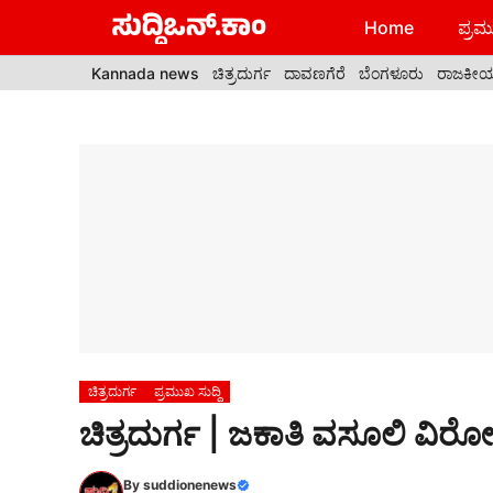
Skip
Home
ಪ್ರಮು
to
content
Kannada news
ಚಿತ್ರದುರ್ಗ
ದಾವಣಗೆರೆ
ಬೆಂಗಳೂರು
ರಾಜಕೀ
ಚಿತ್ರದುರ್ಗ
ಪ್ರಮುಖ ಸುದ್ದಿ
ಚಿತ್ರದುರ್ಗ | ಜಕಾತಿ ವಸೂಲಿ ವಿರ
By
suddionenews