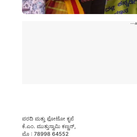
---
ವರದಿ ಮತ್ತು ಫೋಟೋ ಕೃಪೆ
ಕೆ.ಎಂ. ಮುತ್ತುಸ್ವಾಮಿ ಕಣ್ಣನ್,
ಮೊ : 78998 64552