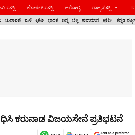
ಖ ಸುದ್ದಿ
ಲೋಕಲ್ ಸುದ್ದಿ
ಆರೋಗ್ಯ
ರಾಜ್ಯ ಸುದ್ದಿ
ರಾ
ಯ
ಚುನಾವಣೆ
ಮಳೆ
ಕ್ರಿಕೆಟ್
ಭಾರತ
ಚಿನ್ನ
ಬೆಳ್ಳಿ
ಹವಾಮಾನ
ಕ್ರಿಕೆಟ್
ಕನ್ನಡ ನ್ಯೂ
ೋಧಿಸಿ ಕರುನಾಡ ವಿಜಯಸೇನೆ ಪ್ರತಿಭಟನೆ
Add as a preferred
Join Us
Follow Us