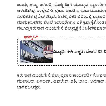
ಹೂವು, ಹಣ್ಣು, ತರಕಾರಿ, ಸೊಪ್ಪು ಹೀಗೆ ಯಾವ್ಯಾವ ವ್ಯಾಪಾ
ಅಳವಡಿಸಿಲ್ಲ. ಉಲ್ಲೇಖ-2 ಪ್ರಕಾರ ಜಕಾತಿ ವಸೂಲು ಮಾಡದಂತೆ ಜಿಲ
ಬರಪೀಡಿತ ಪ್ರದೇಶ ಚಿತ್ರದುರ್ಗದಲ್ಲಿ ಬೀದಿ ಬದಿಯಲ್ಲಿ ವ್ಯಾಪ
ಮಾಡುತ್ತಿರುವವರ ಮೇಲೆ ಇದುವರೆವಿಗೂ ಏಕೆ ಕ್ರಮ ಕೈಗೊಂಡಿಲ್ಲ
ವಹಿಸಿದ್ದ ಕರುನಾಡ ವಿಜಯಸೇನೆ ಜಿಲ್ಲಾಧ್ಯಕ್ಷ ಕೆ.ಟಿ.ಶಿವಕುಮಾರ್
ಇದನ್ನು ಓದಿ
ವಿದ್ಯಾರ್ಥಿಗಳೇ ಎಚ್ಚರ : ದೇಶದ 32 ವ
ಕರುನಾಡ ವಿಜಯಸೇನೆ ಜಿಲ್ಲಾ ಪ್ರಧಾನ ಕಾರ್ಯದರ್ಶಿ ಗೋಪಿನ
ಮುಜಾಹಿದ್, ಜಗದೀಶ್, ಅಖಿಲೇಶ್, ಶಶಿ, ಬಾಬು, ಅವಿನಾಶ್, ನಾ
ಭಾಗವಹಿಸಿದ್ದರು.