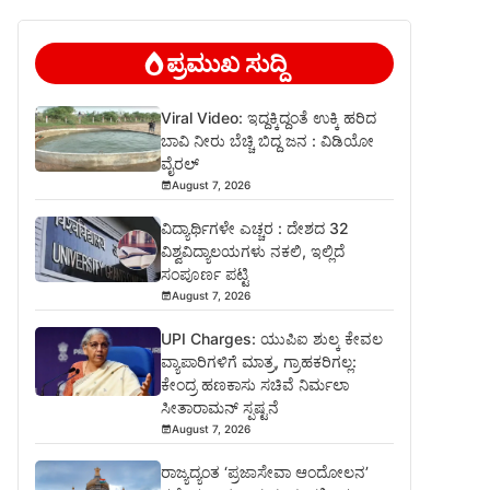
ಪ್ರಮುಖ ಸುದ್ದಿ
Viral Video: ಇದ್ದಕ್ಕಿದ್ದಂತೆ ಉಕ್ಕಿ ಹರಿದ
ಬಾವಿ ನೀರು ಬೆಚ್ಚಿ ಬಿದ್ದ ಜನ : ವಿಡಿಯೋ
ವೈರಲ್
August 7, 2026
ವಿದ್ಯಾರ್ಥಿಗಳೇ ಎಚ್ಚರ : ದೇಶದ 32
ವಿಶ್ವವಿದ್ಯಾಲಯಗಳು ನಕಲಿ, ಇಲ್ಲಿದೆ
ಸಂಪೂರ್ಣ ಪಟ್ಟಿ
August 7, 2026
UPI Charges: ಯುಪಿಐ ಶುಲ್ಕ ಕೇವಲ
ವ್ಯಾಪಾರಿಗಳಿಗೆ ಮಾತ್ರ, ಗ್ರಾಹಕರಿಗಲ್ಲ:
ಕೇಂದ್ರ ಹಣಕಾಸು ಸಚಿವೆ ನಿರ್ಮಲಾ
ಸೀತಾರಾಮನ್ ಸ್ಪಷ್ಟನೆ
August 7, 2026
ರಾಜ್ಯದ್ಯಂತ ‘ಪ್ರಜಾಸೇವಾ ಆಂದೋಲನ’