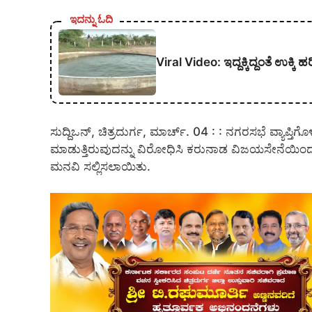
ಇದನ್ನು ಓದಿ
Viral Video: ಇದ್ದಕ್ಕಿದ್ದಂತೆ ಉಕ್ಕಿ
ಸುದ್ದಿಒನ್, ಚಿತ್ರದುರ್ಗ, ಮಾರ್ಚ್. 04 : : ನಗರಸಭೆ ವ್ಯಾಪ
ಮಾಡುತ್ತಿರುವುದನ್ನು ವಿರೋಧಿಸಿ ಕರುನಾಡ ವಿಜಯಸೇನೆಯಿಂ
ಮನವಿ ಸಲ್ಲಿಸಲಾಯಿತು.