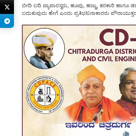
ಬೀದಿ ಬದಿ ವ್ಯಾಪಾರಸ್ಥರು, ಹೂವು, ಹಣ್ಣು, ತರಕಾರಿ ಹಾಗೂ
ಬದುಕುವುದು ಹೇಗೆ ಎಂದು ಪ್ರತಿಭಟನಾಕಾರರು ಪೌರಾಯುಕ್ತರನ್ನು