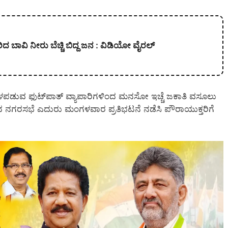
 ಹರಿದ ಬಾವಿ ನೀರು ಬೆಚ್ಚಿ ಬಿದ್ದ ಜನ : ವಿಡಿಯೋ ವೈರಲ್
್ತಿಗೊಳಪಡುವ ಫುಟ್‍ಪಾತ್ ವ್ಯಾಪಾರಿಗಳಿಂದ ಮನಸೋ ಇಚ್ಚೆ ಜಕಾತಿ ವಸೂಲು
ದ ನಗರಸಭೆ ಎದುರು ಮಂಗಳವಾರ ಪ್ರತಿಭಟನೆ ನಡೆಸಿ ಪೌರಾಯುಕ್ತರಿಗೆ