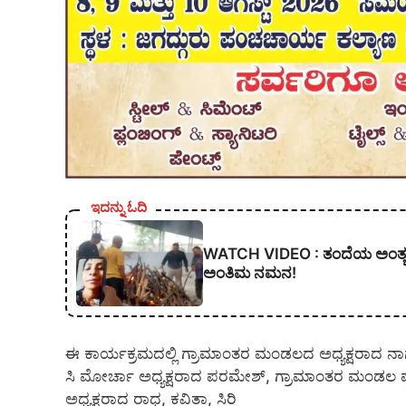
ಇದನ್ನು ಓದಿ
WATCH VIDEO : ತಂದೆಯ ಅಂತ್ಯಕ್ರಿ
ಅಂತಿಮ ನಮನ!
ಈ ಕಾರ್ಯಕ್ರಮದಲ್ಲಿ ಗ್ರಾಮಾಂತರ ಮಂಡಲದ ಅಧ್ಯಕ್ಷರಾದ ನಾ
ಸಿ ಮೋರ್ಚಾ ಅಧ್ಯಕ್ಷರಾದ ಪರಮೇಶ್, ಗ್ರಾಮಾಂತರ ಮಂಡಲ ಪ್
ಅಧ್ಯಕ್ಷರಾದ ರಾಧ, ಕವಿತಾ, ಸಿರಿ