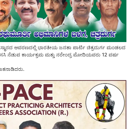
ರ ದೇವಸ್ಥಾನದ ಆವರಣದಲ್ಲಿ ಭಾರತೀಯ ಜನತಾ ಪಾರ್ಟಿ ಚಿತ್ರದುರ್ಗ ಮಂಡಲದ
್ತು ಸಸಿ ನೆಡುವ ಕಾರ್ಯಕ್ರಮ ಮತ್ತು ನರೇಂದ್ರ ಮೋದಿಯವರು 12 ವರ್ಷ
ಮಾತನಾಡಿದರು.