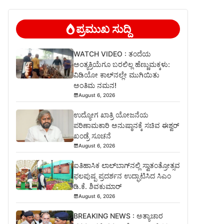
ಪ್ರಮುಖ ಸುದ್ದಿ
WATCH VIDEO : ತಂದೆಯ
ಅಂತ್ಯಕ್ರಿಯೆಗೂ ಬರಲಿಲ್ಲ ಹೆಣ್ಣುಮಕ್ಕಳು:
ವಿಡಿಯೋ ಕಾಲ್‌ನಲ್ಲೇ ಮುಗಿಯಿತು
ಅಂತಿಮ ನಮನ!
August 6, 2026
ಉದ್ಯೋಗ ಖಾತ್ರಿ ಯೋಜನೆಯ
ಪರಿಣಾಮಕಾರಿ ಅನುಷ್ಠಾನಕ್ಕೆ ಸಚಿವ ಈಶ್ವರ್
ಖಂಡ್ರೆ ಸೂಚನೆ
August 6, 2026
ಐತಿಹಾಸಿಕ ಲಾಲ್‌ಬಾಗ್‌ನಲ್ಲಿ ಸ್ವಾತಂತ್ರೋತ್ಸವ
ಫಲಪುಷ್ಪ ಪ್ರದರ್ಶನ ಉದ್ಘಾಟಿಸಿದ ಸಿಎಂ
ಡಿ.ಕೆ. ಶಿವಕುಮಾರ್
August 6, 2026
BREAKING NEWS : ಅತ್ಯಾಚಾರ