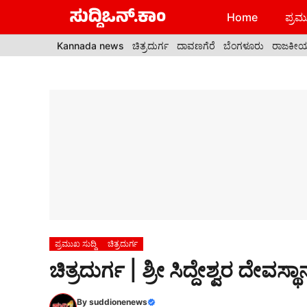
Skip
Home
ಪ್ರಮು
to
content
Kannada news
ಚಿತ್ರದುರ್ಗ
ದಾವಣಗೆರೆ
ಬೆಂಗಳೂರು
ರಾಜಕೀ
ಪ್ರಮುಖ ಸುದ್ದಿ
ಚಿತ್ರದುರ್ಗ
ಚಿತ್ರದುರ್ಗ | ಶ್ರೀ ಸಿದ್ದೇಶ್ವರ ದೇವಸ
By
suddionenews