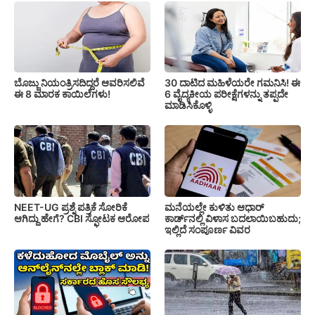
ಬೊಜ್ಜು ನಿಯಂತ್ರಿಸದಿದ್ದರೆ ಆವರಿಸಲಿವೆ
30 ದಾಟಿದ ಮಹಿಳೆಯರೇ ಗಮನಿಸಿ! ಈ
ಈ 8 ಮಾರಕ ಕಾಯಿಲೆಗಳು!
6 ವೈದ್ಯಕೀಯ ಪರೀಕ್ಷೆಗಳನ್ನು ತಪ್ಪದೇ
ಮಾಡಿಸಿಕೊಳ್ಳಿ
NEET-UG ಪ್ರಶ್ನೆ ಪತ್ರಿಕೆ ಸೋರಿಕೆ
ಮನೆಯಲ್ಲೇ ಕುಳಿತು ಆಧಾರ್
ಆಗಿದ್ದು ಹೇಗೆ? CBI ಸ್ಫೋಟಕ ಆರೋಪ
ಕಾರ್ಡ್‌ನಲ್ಲಿ ವಿಳಾಸ ಬದಲಾಯಿಬಹುದು;
ಇಲ್ಲಿದೆ ಸಂಪೂರ್ಣ ವಿವರ