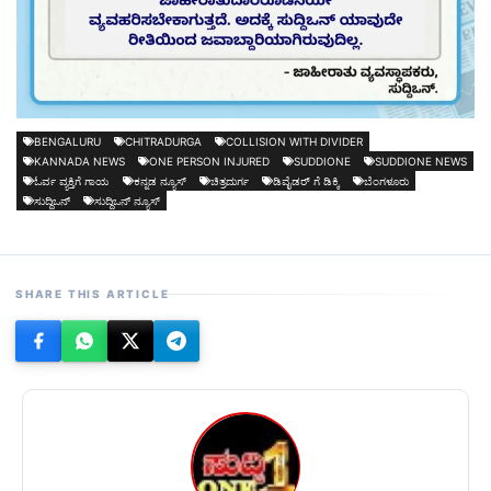
BENGALURU
CHITRADURGA
COLLISION WITH DIVIDER
KANNADA NEWS
ONE PERSON INJURED
SUDDIONE
SUDDIONE NEWS
ಓರ್ವ ವ್ಯಕ್ತಿಗೆ ಗಾಯ
ಕನ್ನಡ ನ್ಯೂಸ್
ಚಿತ್ರದುರ್ಗ
ಡಿವೈಡರ್ ಗೆ ಡಿಕ್ಕಿ
ಬೆಂಗಳೂರು
ಸುದ್ದಿಒನ್
ಸುದ್ದಿಒನ್ ನ್ಯೂಸ್
SHARE THIS ARTICLE