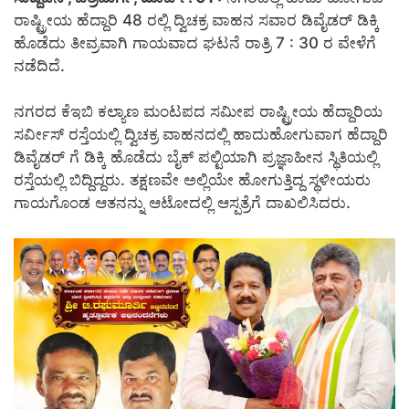
ರಾಷ್ಟ್ರೀಯ ಹೆದ್ದಾರಿ 48 ರಲ್ಲಿ ದ್ವಿಚಕ್ರ ವಾಹನ ಸವಾರ ಡಿವೈಡರ್ ಡಿಕ್ಕಿ
ಹೊಡೆದು ತೀವ್ರವಾಗಿ ಗಾಯವಾದ ಘಟನೆ ರಾತ್ರಿ 7 : 30 ರ ವೇಳೆಗೆ
ನಡೆದಿದೆ.
ನಗರದ ಕೆಇಬಿ ಕಲ್ಯಾಣ ಮಂಟಪದ ಸಮೀಪ ರಾಷ್ಟ್ರೀಯ ಹೆದ್ದಾರಿಯ
ಸರ್ವೀಸ್ ರಸ್ತೆಯಲ್ಲಿ ದ್ವಿಚಕ್ರ ವಾಹನದಲ್ಲಿ ಹಾದುಹೋಗುವಾಗ ಹೆದ್ದಾರಿ
ಡಿವೈಡರ್ ಗೆ ಡಿಕ್ಕಿ ಹೊಡೆದು ಬೈಕ್ ಪಲ್ಟಿಯಾಗಿ ಪ್ರಜ್ಞಾಹೀನ ಸ್ಥಿತಿಯಲ್ಲಿ
ರಸ್ತೆಯಲ್ಲಿ ಬಿದ್ದಿದ್ದರು. ತಕ್ಷಣವೇ ಅಲ್ಲಿಯೇ ಹೋಗುತ್ತಿದ್ದ ಸ್ಥಳೀಯರು
ಗಾಯಗೊಂಡ ಆತನನ್ನು ಆಟೋದಲ್ಲಿ ಆಸ್ಪತ್ರೆಗೆ ದಾಖಲಿಸಿದರು.