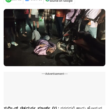
source on Google
---Advertisement---
ಸುದ್ದಿಒನ್, ಚಿತ್ರದುರ್ಗ, ಮಾರ್ಚ್. 01 :
ನಗರದಲ್ಲಿ ಹಾದು ಹೋಗುವ