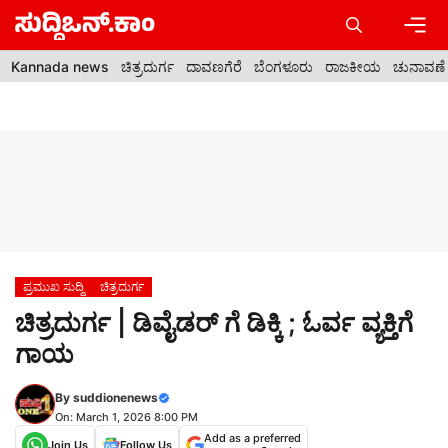
Skip
to
content
Men
Kannada news
ಚಿತ್ರದುರ್ಗ
ದಾವಣಗೆರೆ
ಬೆಂಗಳೂರು
ರಾಜಕೀಯ
ಚುನಾವಣೆ
ಪ್ರಮುಖ ಸುದ್ದಿ
ಚಿತ್ರದುರ್ಗ
ಚಿತ್ರದುರ್ಗ | ಡಿವೈಡರ್ ಗೆ ಡಿಕ್ಕಿ ; ಓರ್ವ ವ್ಯಕ್ತಿಗೆ
ಗಾಯ
By
suddionenews
On: March 1, 2026 8:00 PM
Add as a preferred
Join Us
Follow Us