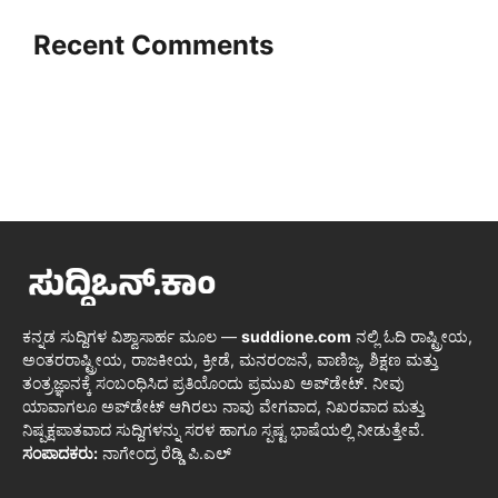
Recent Comments
ಕನ್ನಡ ಸುದ್ದಿಗಳ ವಿಶ್ವಾಸಾರ್ಹ ಮೂಲ —
suddione.com
ನಲ್ಲಿ ಓದಿ ರಾಷ್ಟ್ರೀಯ,
ಅಂತರರಾಷ್ಟ್ರೀಯ, ರಾಜಕೀಯ, ಕ್ರೀಡೆ, ಮನರಂಜನೆ, ವಾಣಿಜ್ಯ, ಶಿಕ್ಷಣ ಮತ್ತು
ತಂತ್ರಜ್ಞಾನಕ್ಕೆ ಸಂಬಂಧಿಸಿದ ಪ್ರತಿಯೊಂದು ಪ್ರಮುಖ ಅಪ್‌ಡೇಟ್. ನೀವು
ಯಾವಾಗಲೂ ಅಪ್‌ಡೇಟ್ ಆಗಿರಲು ನಾವು ವೇಗವಾದ, ನಿಖರವಾದ ಮತ್ತು
ನಿಷ್ಪಕ್ಷಪಾತವಾದ ಸುದ್ದಿಗಳನ್ನು ಸರಳ ಹಾಗೂ ಸ್ಪಷ್ಟ ಭಾಷೆಯಲ್ಲಿ ನೀಡುತ್ತೇವೆ.
ಸಂಪಾದಕರು:
ನಾಗೇಂದ್ರ ರೆಡ್ಡಿ ಪಿ.ಎಲ್