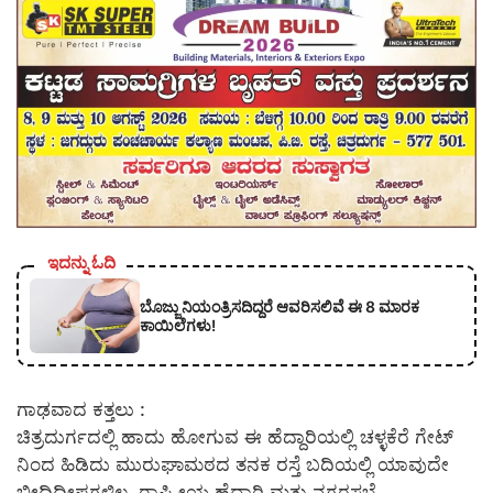
ಇದನ್ನು ಓದಿ
ಬೊಜ್ಜು ನಿಯಂತ್ರಿಸದಿದ್ದರೆ ಆವರಿಸಲಿವೆ ಈ 8 ಮಾರಕ
ಕಾಯಿಲೆಗಳು!
ಗಾಢವಾದ ಕತ್ತಲು :
ಚಿತ್ರದುರ್ಗದಲ್ಲಿ ಹಾದು ಹೋಗುವ ಈ ಹೆದ್ದಾರಿಯಲ್ಲಿ ಚಳ್ಳಕೆರೆ ಗೇಟ್
ನಿಂದ ಹಿಡಿದು ಮುರುಘಾಮಠದ ತನಕ ರಸ್ತೆ ಬದಿಯಲ್ಲಿ ಯಾವುದೇ
ಬೀದಿದೀಪಗಳಿಲ್ಲ. ರಾಷ್ಟ್ರೀಯ ಹೆದ್ದಾರಿ ಮತ್ತು ನಗರಸಭೆ