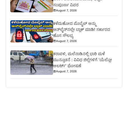
ಸಂಪೂರ್ಣ ವಿವರ
August 7, 2026
ಕಳೆದುಹೋದ ಮೊಬೈಲ್ ಅನ್ನು
ಆನ್‌ಲೈನ್‌ನಲ್ಲೇ ಬ್ಲಾಕ್ ಮಾಡಿ! ಸರ್ಕಾರದ
ಹೊಸ ಸೌಲಭ್ಯ
August 7, 2026
ಕರಾವಳಿ, ಮಲೆನಾಡಿನಲ್ಲಿ ಭಾರಿ ಮಳೆ
ಮುನ್ಸೂಚನೆ : ವಿವಿಧ ಜಿಲ್ಲೆಗಳಿಗೆ ‘ಯೆಲ್ಲೋ
ಅಲರ್ಟ್’ ಘೋಷಣೆ
August 7, 2026