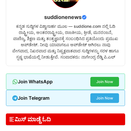
suddionenews
ಕನ್ನಡ ಸುದ್ದಿಗಳ ವಿಶ್ವಾಸಾರ್ಹ ಮೂಲ — suddione.com ನಲ್ಲಿ ಓದಿ
ರಾಷ್ಟ್ರೀಯ, ಅಂತರರಾಷ್ಟ್ರೀಯ, ರಾಜಕೀಯ, ಕ್ರೀಡೆ, ಮನರಂಜನೆ,
ವಾಣಿಜ್ಯ, ಶಿಕ್ಷಣ ಮತ್ತು ತಂತ್ರಜ್ಞಾನಕ್ಕೆ ಸಂಬಂಧಿಸಿದ ಪ್ರತಿಯೊಂದು ಪ್ರಮುಖ
ಅಪ್‌ಡೇಟ್. ನೀವು ಯಾವಾಗಲೂ ಅಪ್‌ಡೇಟ್ ಆಗಿರಲು ನಾವು
ವೇಗವಾದ, ನಿಖರವಾದ ಮತ್ತು ನಿಷ್ಪಕ್ಷಪಾತವಾದ ಸುದ್ದಿಗಳನ್ನು ಸರಳ ಹಾಗೂ
ಸ್ಪಷ್ಟ ಭಾಷೆಯಲ್ಲಿ ನೀಡುತ್ತೇವೆ. ಸಂಪಾದಕರು: ನಾಗೇಂದ್ರ ರೆಡ್ಡಿ ಪಿ.ಎಲ್
Join WhatsApp
Join Now
Join Telegram
Join Now
ಮಿಸ್ ಮಾಡ್ದೆ ಓದಿ