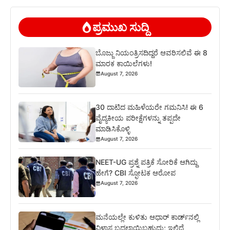
ಪ್ರಮುಖ ಸುದ್ದಿ
ಬೊಜ್ಜು ನಿಯಂತ್ರಿಸದಿದ್ದರೆ ಆವರಿಸಲಿವೆ ಈ 8
ಮಾರಕ ಕಾಯಿಲೆಗಳು!
August 7, 2026
30 ದಾಟಿದ ಮಹಿಳೆಯರೇ ಗಮನಿಸಿ! ಈ 6
ವೈದ್ಯಕೀಯ ಪರೀಕ್ಷೆಗಳನ್ನು ತಪ್ಪದೇ
ಮಾಡಿಸಿಕೊಳ್ಳಿ
August 7, 2026
NEET-UG ಪ್ರಶ್ನೆ ಪತ್ರಿಕೆ ಸೋರಿಕೆ ಆಗಿದ್ದು
ಹೇಗೆ? CBI ಸ್ಫೋಟಕ ಆರೋಪ
August 7, 2026
ಮನೆಯಲ್ಲೇ ಕುಳಿತು ಆಧಾರ್ ಕಾರ್ಡ್‌ನಲ್ಲಿ
ವಿಳಾಸ ಬದಲಾಯಿಬಹುದು; ಇಲ್ಲಿದೆ