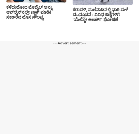
ಕಳೆದುಹೋದ ಮೊಬೈಲ್ ಅನ್ನು
ಕರಾವಳಿ, ಮಲೆನಾಡಿನಲ್ಲಿ ಭಾರಿ ಮಳೆ
ಆನ್‌ಲೈನ್‌ನಲ್ಲೇ ಬ್ಲಾಕ್ ಮಾಡಿ!
ಮುನ್ಸೂಚನೆ : ವಿವಿಧ ಜಿಲ್ಲೆಗಳಿಗೆ
ಸರ್ಕಾರದ ಹೊಸ ಸೌಲಭ್ಯ
‘ಯೆಲ್ಲೋ ಅಲರ್ಟ್’ ಘೋಷಣೆ
---Advertisement---