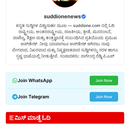
suddionenews
ಕನ್ನಡ ಸುದ್ದಿಗಳ ವಿಶ್ವಾಸಾರ್ಹ ಮೂಲ — suddione.com ನಲ್ಲಿ ಓದಿ
ರಾಷ್ಟ್ರೀಯ, ಅಂತರರಾಷ್ಟ್ರೀಯ, ರಾಜಕೀಯ, ಕ್ರೀಡೆ, ಮನರಂಜನೆ,
ವಾಣಿಜ್ಯ, ಶಿಕ್ಷಣ ಮತ್ತು ತಂತ್ರಜ್ಞಾನಕ್ಕೆ ಸಂಬಂಧಿಸಿದ ಪ್ರತಿಯೊಂದು ಪ್ರಮುಖ
ಅಪ್‌ಡೇಟ್. ನೀವು ಯಾವಾಗಲೂ ಅಪ್‌ಡೇಟ್ ಆಗಿರಲು ನಾವು
ವೇಗವಾದ, ನಿಖರವಾದ ಮತ್ತು ನಿಷ್ಪಕ್ಷಪಾತವಾದ ಸುದ್ದಿಗಳನ್ನು ಸರಳ ಹಾಗೂ
ಸ್ಪಷ್ಟ ಭಾಷೆಯಲ್ಲಿ ನೀಡುತ್ತೇವೆ. ಸಂಪಾದಕರು: ನಾಗೇಂದ್ರ ರೆಡ್ಡಿ ಪಿ.ಎಲ್
Join WhatsApp
Join Now
Join Telegram
Join Now
ಮಿಸ್ ಮಾಡ್ದೆ ಓದಿ