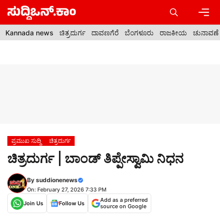
Skip
to
content
Men
Kannada news
ಚಿತ್ರದುರ್ಗ
ದಾವಣಗೆರೆ
ಬೆಂಗಳೂರು
ರಾಜಕೀಯ
ಚುನಾವಣೆ
ಪ್ರಮುಖ ಸುದ್ದಿ
ಚಿತ್ರದುರ್ಗ
ಚಿತ್ರದುರ್ಗ | ಬಾಂಡ್ ತಿಪ್ಪೇಸ್ವಾಮಿ ನಿಧನ
By
suddionenews
On: February 27, 2026 7:33 PM
Add as a preferred
Join Us
Follow Us
source on Google