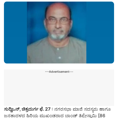
---Advertisement---
ಸುದ್ದಿಒನ್, ಚಿತ್ರದುರ್ಗ ಫೆ. 27 :
ನಗರಸಭಾ ಮಾಜಿ ಸದಸ್ಯರು ಹಾಗೂ
ಜನತಾದಳದ ಹಿರಿಯ ಮುಖಂಡರಾದ ಬಾಂಡ್ ತಿಪ್ಪೇಸ್ವಾಮಿ [86