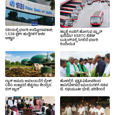
SBIಯಲ್ಲಿ ಭರ್ಜರಿ ಉದ್ಯೋಗಾವಕಾಶ;
ಹಬ್ಬಕ್ಕೆ ಊರಿಗೆ ಹೋಗುವ ಪ್ಲ್ಯಾನ್
1,538 ಕ್ಲರ್ಕ್ ಹುದ್ದೆಗಳಿಗೆ ಅರ್ಜಿ
ಇದೆಯಾ? KSRTC ಟಿಕೆಟ್
ಆಹ್ವಾನ
ಬುಕ್ಕಿಂಗ್‌ನಲ್ಲಿ ಸಿಗಲಿದೆ ಭರ್ಜರಿ
ರಿಯಾಯಿತಿ
ಗ್ಯಾಸ್ ಆಮದು ಅವಲಂಬನೆಗೆ ಬ್ರೇಕ್;
ಹೊಳಲ್ಕೆರೆ: ಪ್ರಕೃತಿ ವಿಕೋಪದಿಂದ
CBG ಉತ್ಪಾದನೆ ಹೆಚ್ಚಿಸಲು ಕೇಂದ್ರದ
ಹಾನಿಗೊಳಗಾದ ಜಮೀನುಗಳಿಗೆ ಸಚಿವ
ಬಿಗ್ ಪ್ಲಾನ್
ಟಿ. ರಘುಮೂರ್ತಿ ಭೇಟಿ, ಪರಿಶೀಲನೆ