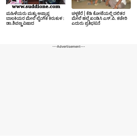
ಚಳ್ಳಕೆರೆ | ಕೆಡಿ ಕೋಟೆಯಲ್ಲಿ ದಲಿತರ
ಮಹಿಳೆಯರು ಮತ್ತು ಅಪ್ರಾಪ್ತ
ಮೇಲೆ ಹಲ್ಲೆ ಖಂಡಿಸಿ ಎಸ್.ಪಿ. ಕಚೇರಿ
ಬಾಲಕಿಯರ ಮೇಲೆ ಲೈಂಗಿಕ ಕಿರುಕುಳ :
ಎದುರು ಪ್ರತಿಭಟನೆ
ಡಾ.ಶಿವಣ್ಣ ವಿಷಾದ
---Advertisement---