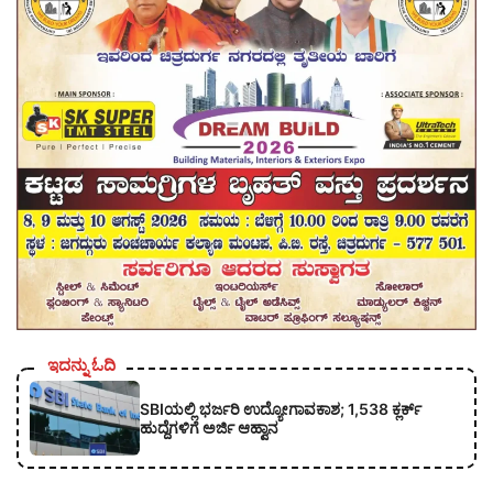
ಇದನ್ನು ಓದಿ
SBIಯಲ್ಲಿ ಭರ್ಜರಿ ಉದ್ಯೋಗಾವಕಾಶ; 1,538 ಕ್ಲರ್ಕ್
ಹುದ್ದೆಗಳಿಗೆ ಅರ್ಜಿ ಆಹ್ವಾನ