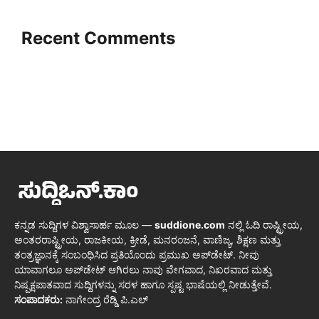
Recent Comments
ಕನ್ನಡ ಸುದ್ದಿಗಳ ವಿಶ್ವಾಸಾರ್ಹ ಮೂಲ —
suddione.com
ನಲ್ಲಿ ಓದಿ ರಾಷ್ಟ್ರೀಯ,
ಅಂತರರಾಷ್ಟ್ರೀಯ, ರಾಜಕೀಯ, ಕ್ರೀಡೆ, ಮನರಂಜನೆ, ವಾಣಿಜ್ಯ, ಶಿಕ್ಷಣ ಮತ್ತು
ತಂತ್ರಜ್ಞಾನಕ್ಕೆ ಸಂಬಂಧಿಸಿದ ಪ್ರತಿಯೊಂದು ಪ್ರಮುಖ ಅಪ್‌ಡೇಟ್. ನೀವು
ಯಾವಾಗಲೂ ಅಪ್‌ಡೇಟ್ ಆಗಿರಲು ನಾವು ವೇಗವಾದ, ನಿಖರವಾದ ಮತ್ತು
ನಿಷ್ಪಕ್ಷಪಾತವಾದ ಸುದ್ದಿಗಳನ್ನು ಸರಳ ಹಾಗೂ ಸ್ಪಷ್ಟ ಭಾಷೆಯಲ್ಲಿ ನೀಡುತ್ತೇವೆ.
ಸಂಪಾದಕರು:
ನಾಗೇಂದ್ರ ರೆಡ್ಡಿ ಪಿ.ಎಲ್