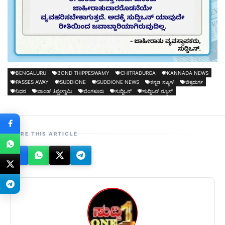
BENGALURU
BOND THIPPESWAMY
CHITRADURGA
KANNADA NEWS
PASSES AWAY
SUDDIONE
SUDDIONE NEWS
ಕನ್ನಡ ನ್ಯೂಸ್
ಚಿತ್ರದುರ್ಗ
ನಿಧನ
ಬಾಂಡ್ ತಿಪ್ಪೇಸ್ವಾಮಿ
ಬೆಂಗಳೂರು
ಸುದ್ದಿಒನ್
ಸುದ್ದಿಒನ್ ನ್ಯೂಸ್
SHARE THIS ARTICLE