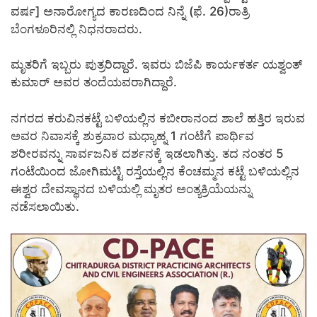
ವರ್ಷ] ಅನಾರೋಗ್ಯದ ಕಾರಣದಿಂದ ನಿನ್ನೆ (ಫೆ. 26)ರಾತ್ರಿ
ಬೆಂಗಳೂರಿನಲ್ಲಿ ನಿಧನರಾದರು.
ಮೃತರಿಗೆ ಇಬ್ಬರು ಪುತ್ರರಿದ್ದಾರೆ. ಇವರು ಬಿಜೆಪಿ ಕಾರ್ಯಕರ್ತ ಯಶ್ವಂತ್
ಕುಮಾರ್ ಅವರ ತಂದೆಯವರಾಗಿದ್ದಾರೆ.
ನಗರದ ಕರುವಿನಕಟ್ಟೆ ಬಳಿಯಲ್ಲಿನ ಕಬೀರಾನಂದ ಶಾಲೆ ಹತ್ತಿರ ಇರುವ
ಅವರ ನಿವಾಸಕ್ಕೆ ಶುಕ್ರವಾರ ಮಧ್ಯಾಹ್ನ 1 ಗಂಟೆಗೆ ಪಾರ್ಥಿವ
ಶರೀರವನ್ನು ಸಾರ್ವಜನಿಕ ದರ್ಶನಕ್ಕೆ ಇಡಲಾಗಿತ್ತು. ತದ ನಂತರ 5
ಗಂಟೆಯಿಂದ ಜೋಗಿಮಟ್ಟಿ ರಸ್ತೆಯಲ್ಲಿನ ಕೆಂಚಮ್ಮನ ಕಟ್ಟೆ ಬಳಿಯಲ್ಲಿನ
ಈಶ್ವರ ದೇವಸ್ಥಾನದ ಬಳಿಯಲ್ಲಿ ಮೃತರ ಅಂತ್ಯಕ್ರಿಯೆಯನ್ನು
ನಡೆಸಲಾಯಿತು.