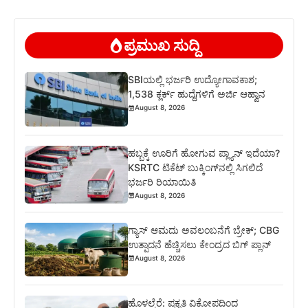
ಪ್ರಮುಖ ಸುದ್ದಿ
SBIಯಲ್ಲಿ ಭರ್ಜರಿ ಉದ್ಯೋಗಾವಕಾಶ;
1,538 ಕ್ಲರ್ಕ್ ಹುದ್ದೆಗಳಿಗೆ ಅರ್ಜಿ ಆಹ್ವಾನ
August 8, 2026
ಹಬ್ಬಕ್ಕೆ ಊರಿಗೆ ಹೋಗುವ ಪ್ಲ್ಯಾನ್ ಇದೆಯಾ?
KSRTC ಟಿಕೆಟ್ ಬುಕ್ಕಿಂಗ್‌ನಲ್ಲಿ ಸಿಗಲಿದೆ
ಭರ್ಜರಿ ರಿಯಾಯಿತಿ
August 8, 2026
ಗ್ಯಾಸ್ ಆಮದು ಅವಲಂಬನೆಗೆ ಬ್ರೇಕ್; CBG
ಉತ್ಪಾದನೆ ಹೆಚ್ಚಿಸಲು ಕೇಂದ್ರದ ಬಿಗ್ ಪ್ಲಾನ್
August 8, 2026
ಹೊಳಲ್ಕೆರೆ: ಪ್ರಕೃತಿ ವಿಕೋಪದಿಂದ