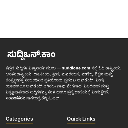
ಕನ್ನಡ ಸುದ್ದಿಗಳ ವಿಶ್ವಾಸಾರ್ಹ ಮೂಲ —
suddione.com
ನಲ್ಲಿ ಓದಿ ರಾಷ್ಟ್ರೀಯ,
ಅಂತರರಾಷ್ಟ್ರೀಯ, ರಾಜಕೀಯ, ಕ್ರೀಡೆ, ಮನರಂಜನೆ, ವಾಣಿಜ್ಯ, ಶಿಕ್ಷಣ ಮತ್ತು
ತಂತ್ರಜ್ಞಾನಕ್ಕೆ ಸಂಬಂಧಿಸಿದ ಪ್ರತಿಯೊಂದು ಪ್ರಮುಖ ಅಪ್‌ಡೇಟ್. ನೀವು
ಯಾವಾಗಲೂ ಅಪ್‌ಡೇಟ್ ಆಗಿರಲು ನಾವು ವೇಗವಾದ, ನಿಖರವಾದ ಮತ್ತು
ನಿಷ್ಪಕ್ಷಪಾತವಾದ ಸುದ್ದಿಗಳನ್ನು ಸರಳ ಹಾಗೂ ಸ್ಪಷ್ಟ ಭಾಷೆಯಲ್ಲಿ ನೀಡುತ್ತೇವೆ.
ಸಂಪಾದಕರು:
ನಾಗೇಂದ್ರ ರೆಡ್ಡಿ ಪಿ.ಎಲ್
Categories
Quick Links