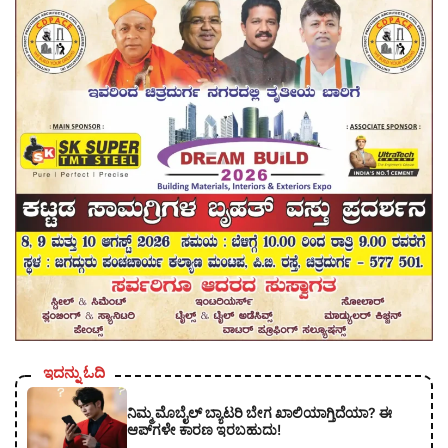
ಇದನ್ನು ಓದಿ
ನಿಮ್ಮ ಮೊಬೈಲ್ ಬ್ಯಾಟರಿ ಬೇಗ ಖಾಲಿಯಾಗ್ತಿದೆಯಾ? ಈ
ಆಪ್‌ಗಳೇ ಕಾರಣ ಇರಬಹುದು!