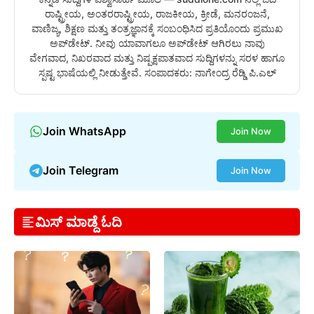
ರಾಷ್ಟ್ರೀಯ, ಅಂತರರಾಷ್ಟ್ರೀಯ, ರಾಜಕೀಯ, ಕ್ರೀಡೆ, ಮನರಂಜನೆ,
ವಾಣಿಜ್ಯ, ಶಿಕ್ಷಣ ಮತ್ತು ತಂತ್ರಜ್ಞಾನಕ್ಕೆ ಸಂಬಂಧಿಸಿದ ಪ್ರತಿಯೊಂದು ಪ್ರಮುಖ
ಅಪ್‌ಡೇಟ್. ನೀವು ಯಾವಾಗಲೂ ಅಪ್‌ಡೇಟ್ ಆಗಿರಲು ನಾವು
ವೇಗವಾದ, ನಿಖರವಾದ ಮತ್ತು ನಿಷ್ಪಕ್ಷಪಾತವಾದ ಸುದ್ದಿಗಳನ್ನು ಸರಳ ಹಾಗೂ
ಸ್ಪಷ್ಟ ಭಾಷೆಯಲ್ಲಿ ನೀಡುತ್ತೇವೆ. ಸಂಪಾದಕರು: ನಾಗೇಂದ್ರ ರೆಡ್ಡಿ ಪಿ.ಎಲ್
Join WhatsApp
Join Now
Join Telegram
Join Now
ಮಿಸ್ ಮಾಡ್ದೆ ಓದಿ