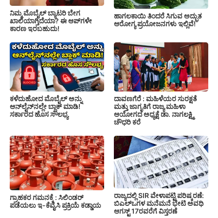
ನಿಮ್ಮ ಮೊಬೈಲ್ ಬ್ಯಾಟರಿ ಬೇಗ
ಹಾಗಲಕಾಯಿ ತಿಂದರೆ ಸಿಗುವ ಅದ್ಭುತ
ಖಾಲಿಯಾಗ್ತಿದೆಯಾ? ಈ ಆಪ್‌ಗಳೇ
ಆರೋಗ್ಯ ಪ್ರಯೋಜನಗಳು ಇಲ್ಲಿವೆ!
ಕಾರಣ ಇರಬಹುದು!
ಕಳೆದುಹೋದ ಮೊಬೈಲ್ ಅನ್ನು
ದಾವಣಗೆರೆ : ಮಹಿಳೆಯರ ಸುರಕ್ಷತೆ
ಆನ್‌ಲೈನ್‌ನಲ್ಲೇ ಬ್ಲಾಕ್ ಮಾಡಿ!
ಮತ್ತು ಜಾಗೃತಿಗೆ ರಾಜ್ಯ ಮಹಿಳಾ
ಸರ್ಕಾರದ ಹೊಸ ಸೌಲಭ್ಯ
ಆಯೋಗದ ಅಧ್ಯಕ್ಷೆ ಡಾ. ನಾಗಲಕ್ಷ್ಮಿ
ಚೌಧರಿ ಕರೆ
ರಾಜ್ಯದಲ್ಲಿ SIR ವೇಳಾಪಟ್ಟಿ ಪರಿಷ್ಕರಣೆ:
ಗ್ರಾಹಕರ ಗಮನಕ್ಕೆ : ಸಿಲಿಂಡರ್
ಬಿಎಲ್‌ಒಗಳ ಮನೆಮನೆ ಭೇಟಿ ಅವಧಿ
ಪಡೆಯಲು ಇ-ಕೆವೈಸಿ ಪ್ರಕ್ರಿಯೆ ಕಡ್ಡಾಯ
ಆಗಸ್ಟ್ 17ರವರೆಗೆ ವಿಸ್ತರಣೆ