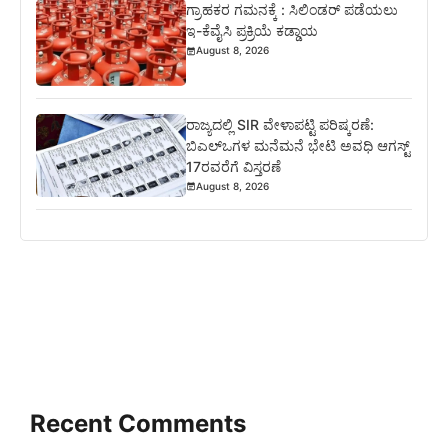
ಗ್ರಾಹಕರ ಗಮನಕ್ಕೆ : ಸಿಲಿಂಡರ್ ಪಡೆಯಲು
ಇ-ಕೆವೈಸಿ ಪ್ರಕ್ರಿಯೆ ಕಡ್ಡಾಯ
August 8, 2026
ರಾಜ್ಯದಲ್ಲಿ SIR ವೇಳಾಪಟ್ಟಿ ಪರಿಷ್ಕರಣೆ:
ಬಿಎಲ್‌ಒಗಳ ಮನೆಮನೆ ಭೇಟಿ ಅವಧಿ ಆಗಸ್ಟ್
17ರವರೆಗೆ ವಿಸ್ತರಣೆ
August 8, 2026
Recent Comments