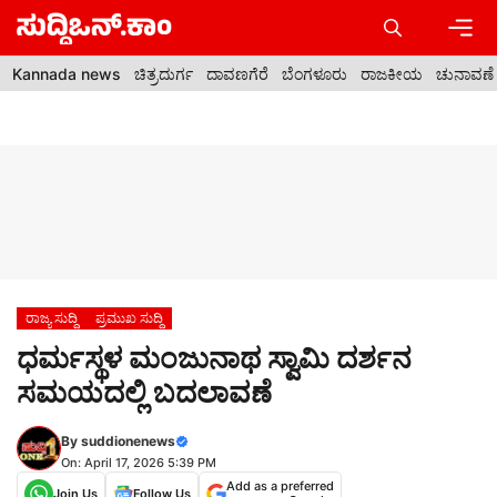
Skip
to
content
Men
Kannada news
ಚಿತ್ರದುರ್ಗ
ದಾವಣಗೆರೆ
ಬೆಂಗಳೂರು
ರಾಜಕೀಯ
ಚುನಾವಣೆ
ರಾಜ್ಯ ಸುದ್ದಿ
ಪ್ರಮುಖ ಸುದ್ದಿ
ಧರ್ಮಸ್ಥಳ ಮಂಜುನಾಥ ಸ್ವಾಮಿ ದರ್ಶನ
ಸಮಯದಲ್ಲಿ ಬದಲಾವಣೆ
By
suddionenews
On: April 17, 2026 5:39 PM
Add as a preferred
Join Us
Follow Us