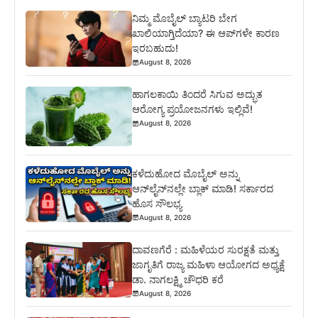
ನಿಮ್ಮ ಮೊಬೈಲ್ ಬ್ಯಾಟರಿ ಬೇಗ
ಖಾಲಿಯಾಗ್ತಿದೆಯಾ? ಈ ಆಪ್‌ಗಳೇ ಕಾರಣ
ಇರಬಹುದು!
August 8, 2026
ಹಾಗಲಕಾಯಿ ತಿಂದರೆ ಸಿಗುವ ಅದ್ಭುತ
ಆರೋಗ್ಯ ಪ್ರಯೋಜನಗಳು ಇಲ್ಲಿವೆ!
August 8, 2026
ಕಳೆದುಹೋದ ಮೊಬೈಲ್ ಅನ್ನು
ಆನ್‌ಲೈನ್‌ನಲ್ಲೇ ಬ್ಲಾಕ್ ಮಾಡಿ! ಸರ್ಕಾರದ
ಹೊಸ ಸೌಲಭ್ಯ
August 8, 2026
ದಾವಣಗೆರೆ : ಮಹಿಳೆಯರ ಸುರಕ್ಷತೆ ಮತ್ತು
ಜಾಗೃತಿಗೆ ರಾಜ್ಯ ಮಹಿಳಾ ಆಯೋಗದ ಅಧ್ಯಕ್ಷೆ
ಡಾ. ನಾಗಲಕ್ಷ್ಮಿ ಚೌಧರಿ ಕರೆ
August 8, 2026