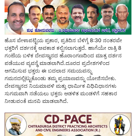
ಹೊಸ ವೇಳಾಪಟ್ಟಿಯ ಪ್ರಕಾರ, ಪ್ರತಿದಿನ ಬೆಳಿಗ್ಗೆ 8:30 ನಂತರವೇ
ಭಕ್ತರಿಗೆ ದರ್ಶನಕ್ಕೆ ಅವಕಾಶ ಕಲ್ಪಿಸಲಾಗುತ್ತದೆ. ಹಾಗೆಯೇ ರಾತ್ರಿ 8
ಗಂಟೆಯ ಬಳಿಕ ದೇವಸ್ಥಾನದ ಹೊರಾಂಗಣದಿಂದ ಮಾತ್ರ ದರ್ಶನ
ಪಡೆಯುವ ವ್ಯವಸ್ಥೆ ಮಾಡಲಾಗಿದೆ.ದೂರದ ಪ್ರದೇಶಗಳಿಂದ
ಆಗಮಿಸುವ ಭಕ್ತರು ಈ ಬದಲಾದ ಸಮಯವನ್ನು
ಗಮನದಲ್ಲಿಟ್ಟುಕೊಂಡು ತಮ್ಮ ಪ್ರಯಾಣವನ್ನು ಯೋಜಿಸಬೇಕು.
ದೇವಸ್ಥಾನದ ನಿಯಮಾವಳಿ ಮತ್ತು ಧಾರ್ಮಿಕ ವಿಧಿವಿಧಾನಗಳು
ಸುಗಮವಾಗಿ ನಡೆಯಲು ಭಕ್ತರು ಆಡಳಿತ ಮಂಡಳಿಗೆ ಸಹಕಾರ
ನೀಡುವಂತೆ ಮನವಿ ಮಾಡಲಾಗಿದೆ.