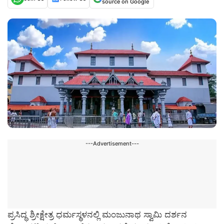
source on Google
---Advertisement---
ಪ್ರಸಿದ್ಧ ಶ್ರೀಕ್ಷೇತ್ರ ಧರ್ಮಸ್ಥಳನಲ್ಲಿ ಮಂಜುನಾಥ ಸ್ವಾಮಿ ದರ್ಶನ