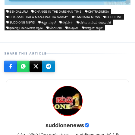
BENGALURU
CHANGE IN THE DARSHAN TIME
CHITRADURGA
DHARMASTHALA MANJUNATHA SWAMY
KANNADA NEWS
SUDDIONE
SUDDIONE NEWS
ಕನ್ನಡ ನ್ಯೂಸ್
ಚಿತ್ರದುರ್ಗ
ದರ್ಶನ ಸಮಯ ಬದಲಾವಣೆ
ಧರ್ಮಸ್ಥಳ ಮಂಜುನಾಥ ಸ್ವಾಮಿ
ಬೆಂಗಳೂರು
ಸುದ್ದಿಒನ್
ಸುದ್ದಿಒನ್ ನ್ಯೂಸ್
SHARE THIS ARTICLE
suddionenews
ಕನ್ನಡ ಸುದ್ದಿಗಳ ವಿಶ್ವಾಸಾರ್ಹ ಮೂಲ — suddione.com ನಲ್ಲಿ ಓದಿ