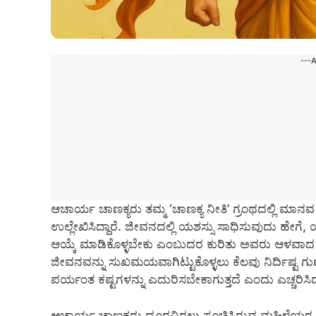
---
ಆಚಾರ್ಯ ಚಾಣಕ್ಯರು ತಮ್ಮ ‘ಚಾಣಕ್ಯ ನೀತಿ’ ಗ್ರಂಥದಲ್ಲಿ 
ಉಲ್ಲೇಖಿಸಿದ್ದಾರೆ. ಜೀವನದಲ್ಲಿ ಯಶಸ್ಸು ಸಾಧಿಸುವುದು ಹೇಗ
ಆಯ್ಕೆ ಮಾಡಿಕೊಳ್ಳಬೇಕು ಎಂಬುದರ ಕುರಿತು ಅವರು ಆಳವಾದ ಮಾ
ಜೀವನವನ್ನು ಸುಖಮಯವಾಗಿಟ್ಟುಕೊಳ್ಳಲು ಕೆಲವು ನಿರ್ದಿಷ್ಟ 
ಪರ್ಯಂತ ಕಷ್ಟಗಳನ್ನು ಎದುರಿಸಬೇಕಾಗುತ್ತದೆ ಎಂದು ಎಚ್ಚರಿಸಿದ್
ಆಚಾರ್ಯ ಚಾಣಕ್ಯರು ದೂರವಿರಲು ಸೂಚಿಸಿರುವ ಮಹಿಳೆಯರ ಪ್