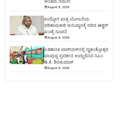
ಅಂತಿಮ ನಮನ!
August 6, 2026
ಉದ್ಯೋಗ ಖಾತ್ರಿ ಯೋಜನೆಯ
ಪರಿಣಾಮಕಾರಿ ಅನುಷ್ಠಾನಕ್ಕೆ ಸಚಿವ ಈಶ್ವರ್
ಖಂಡ್ರೆ ಸೂಚನೆ
August 6, 2026
ಐತಿಹಾಸಿಕ ಲಾಲ್‌ಬಾಗ್‌ನಲ್ಲಿ ಸ್ವಾತಂತ್ರೋತ್ಸವ
ಫಲಪುಷ್ಪ ಪ್ರದರ್ಶನ ಉದ್ಘಾಟಿಸಿದ ಸಿಎಂ
ಡಿ.ಕೆ. ಶಿವಕುಮಾರ್
August 6, 2026