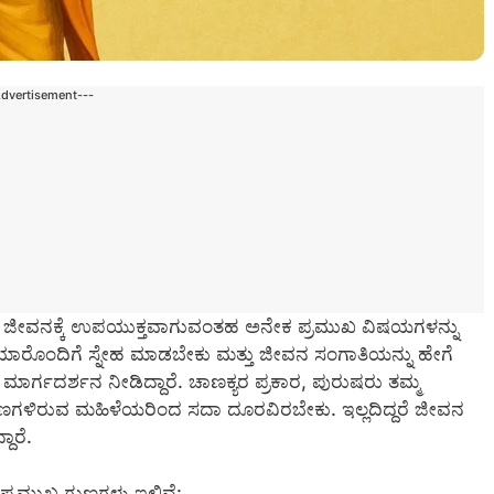
Advertisement---
ಮಾನವ ಜೀವನಕ್ಕೆ ಉಪಯುಕ್ತವಾಗುವಂತಹ ಅನೇಕ ಪ್ರಮುಖ ವಿಷಯಗಳನ್ನು
ೆ, ಯಾರೊಂದಿಗೆ ಸ್ನೇಹ ಮಾಡಬೇಕು ಮತ್ತು ಜೀವನ ಸಂಗಾತಿಯನ್ನು ಹೇಗೆ
ರ್ಗದರ್ಶನ ನೀಡಿದ್ದಾರೆ. ಚಾಣಕ್ಯರ ಪ್ರಕಾರ, ಪುರುಷರು ತಮ್ಮ
ಗುಣಗಳಿರುವ ಮಹಿಳೆಯರಿಂದ ಸದಾ ದೂರವಿರಬೇಕು. ಇಲ್ಲದಿದ್ದರೆ ಜೀವನ
ದಾರೆ.
ರಮುಖ ಗುಣಗಳು ಇಲ್ಲಿವೆ: