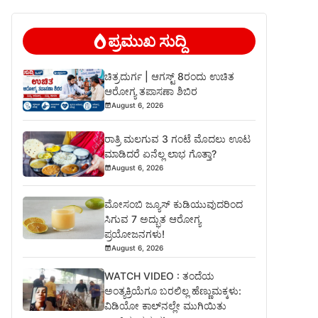
ಪ್ರಮುಖ ಸುದ್ದಿ
ಚಿತ್ರದುರ್ಗ | ಆಗಸ್ಟ್ 8ರಂದು ಉಚಿತ
ಆರೋಗ್ಯ ತಪಾಸಣಾ ಶಿಬಿರ
August 6, 2026
ರಾತ್ರಿ ಮಲಗುವ 3 ಗಂಟೆ ಮೊದಲು ಊಟ
ಮಾಡಿದರೆ ಏನೆಲ್ಲ ಲಾಭ ಗೊತ್ತಾ?
August 6, 2026
ಮೋಸಂಬಿ ಜ್ಯೂಸ್ ಕುಡಿಯುವುದರಿಂದ
ಸಿಗುವ 7 ಅದ್ಭುತ ಆರೋಗ್ಯ
ಪ್ರಯೋಜನಗಳು!
August 6, 2026
WATCH VIDEO : ತಂದೆಯ
ಅಂತ್ಯಕ್ರಿಯೆಗೂ ಬರಲಿಲ್ಲ ಹೆಣ್ಣುಮಕ್ಕಳು:
ವಿಡಿಯೋ ಕಾಲ್‌ನಲ್ಲೇ ಮುಗಿಯಿತು