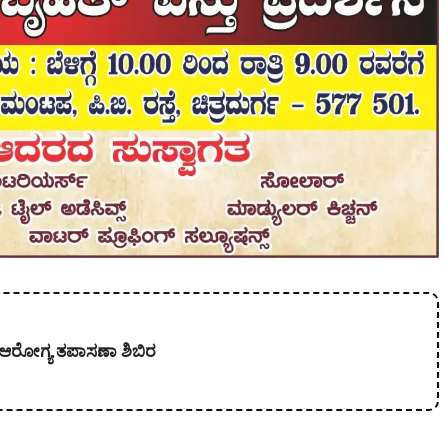
ತ ಆರೋಗ್ಯ ತಪಾಸಣಾ ಶಿಬಿರ