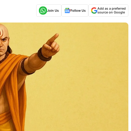
Add as a preferred
Join Us
Follow Us
source on Google