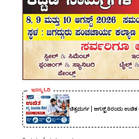
ಇದನ್ನು ಓದಿ
ಚಿತ್ರದುರ್ಗ | ಆಗಸ್ಟ್ 8ರಂದು ಉಚಿ