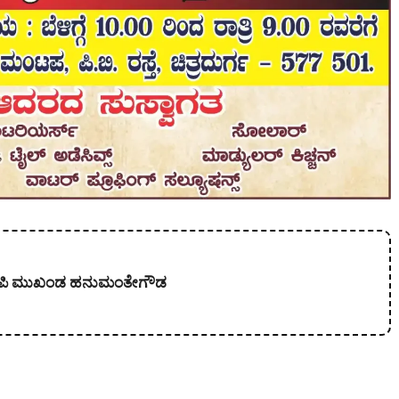
 ಬಿಜೆಪಿ ಮುಖಂಡ ಹನುಮಂತೇಗೌಡ