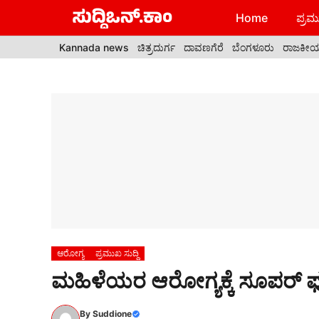
Skip
Home
ಪ್ರಮು
to
content
Kannada news
ಚಿತ್ರದುರ್ಗ
ದಾವಣಗೆರೆ
ಬೆಂಗಳೂರು
ರಾಜಕೀ
ಆರೋಗ್ಯ
ಪ್ರಮುಖ ಸುದ್ದಿ
ಮಹಿಳೆಯರ ಆರೋಗ್ಯಕ್ಕೆ ಸೂಪರ್‌ 
By
Suddione