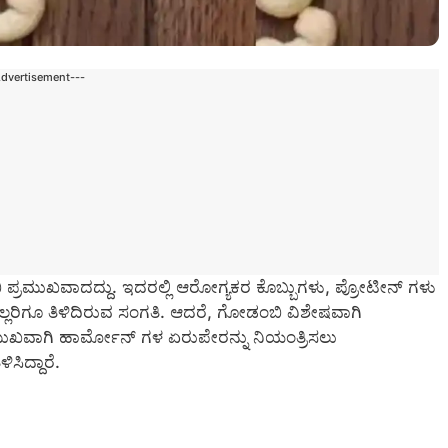
Advertisement---
ಗೋಡಂಬಿ ಪ್ರಮುಖವಾದದ್ದು. ಇದರಲ್ಲಿ ಆರೋಗ್ಯಕರ ಕೊಬ್ಬುಗಳು, ಪ್ರೋಟೀನ್ ಗಳು
ಲರಿಗೂ ತಿಳಿದಿರುವ ಸಂಗತಿ. ಆದರೆ, ಗೋಡಂಬಿ ವಿಶೇಷವಾಗಿ
ರಮುಖವಾಗಿ ಹಾರ್ಮೋನ್‌ ಗಳ ಏರುಪೇರನ್ನು ನಿಯಂತ್ರಿಸಲು
ಿದ್ದಾರೆ.