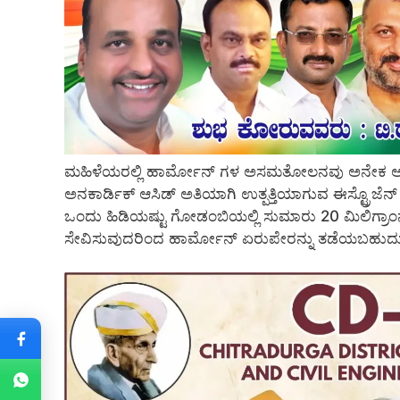
ಮಹಿಳೆಯರಲ್ಲಿ ಹಾರ್ಮೋನ್‌ ಗಳ ಅಸಮತೋಲನವು ಅನೇಕ ಆರೋಗ
ಅನಕಾರ್ಡಿಕ್ ಆಸಿಡ್ ಅತಿಯಾಗಿ ಉತ್ಪತ್ತಿಯಾಗುವ ಈಸ್ಟ್ರೊಜೆ
ಒಂದು ಹಿಡಿಯಷ್ಟು ಗೋಡಂಬಿಯಲ್ಲಿ ಸುಮಾರು 20 ಮಿಲಿಗ್ರಾಂನಷ
ಸೇವಿಸುವುದರಿಂದ ಹಾರ್ಮೋನ್ ಏರುಪೇರನ್ನು ತಡೆಯಬಹುದ