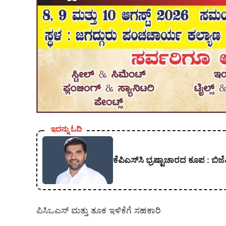
ಇದನ್ನು ಓದಿ
ಕೆಪಿಎಸ್‍ಸಿ ಭ್ರಷ್ಟಾಚಾರದ ಕೂಪ :
ಪಿಸಿಒಎಸ್ ಮತ್ತು ತೂಕ ಇಳಿಕೆಗೆ ಸಹಕಾರಿ