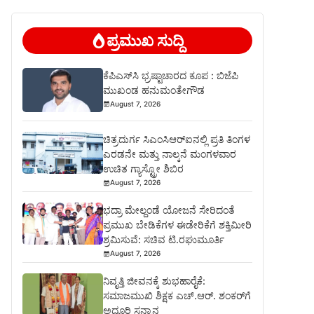
ಪ್ರಮುಖ ಸುದ್ದಿ
ಕೆಪಿಎಸ್‍ಸಿ ಭ್ರಷ್ಟಾಚಾರದ ಕೂಪ : ಬಿಜೆಪಿ
ಮುಖಂಡ ಹನುಮಂತೇಗೌಡ
August 7, 2026
ಚಿತ್ರದುರ್ಗ ಸಿಎಂಸಿಆರ್‍ಐನಲ್ಲಿ ಪ್ರತಿ ತಿಂಗಳ
ಎರಡನೇ ಮತ್ತು ನಾಲ್ಕನೆ ಮಂಗಳವಾರ
ಉಚಿತ ಗ್ಯಾಸ್ಟ್ರೋ ಶಿಬಿರ
August 7, 2026
ಭದ್ರಾ ಮೇಲ್ದಂಡೆ ಯೋಜನೆ ಸೇರಿದಂತೆ
ಪ್ರಮುಖ ಬೇಡಿಕೆಗಳ ಈಡೇರಿಕೆಗೆ ಶಕ್ತಿಮೀರಿ
ಶ್ರಮಿಸುವೆ: ಸಚಿವ ಟಿ.ರಘುಮೂರ್ತಿ
August 7, 2026
ನಿವೃತ್ತಿ ಜೀವನಕ್ಕೆ ಶುಭಹಾರೈಕೆ:
ಸಮಾಜಮುಖಿ ಶಿಕ್ಷಕ ಎಚ್.ಆರ್. ಶಂಕರ್‌ಗೆ
ಅದ್ಧೂರಿ ಸನ್ಮಾನ