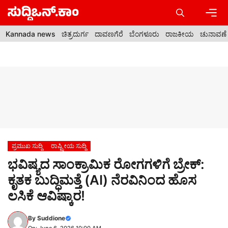
Skip
to
content
Men
Kannada news
ಚಿತ್ರದುರ್ಗ
ದಾವಣಗೆರೆ
ಬೆಂಗಳೂರು
ರಾಜಕೀಯ
ಚುನಾವಣೆ
ಪ್ರಮುಖ ಸುದ್ದಿ
ರಾಷ್ಟ್ರೀಯ ಸುದ್ದಿ
ಭವಿಷ್ಯದ ಸಾಂಕ್ರಾಮಿಕ ರೋಗಗಳಿಗೆ ಬ್ರೇಕ್:
ಕೃತಕ ಬುದ್ಧಿಮತ್ತೆ (AI) ನೆರವಿನಿಂದ ಹೊಸ
ಲಸಿಕೆ ಆವಿಷ್ಕಾರ!
By
Suddione
On: June 6, 2026 10:00 AM