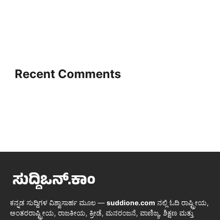
Recent Comments
ಕನ್ನಡ ಸುದ್ದಿಗಳ ವಿಶ್ವಾಸಾರ್ಹ ಮೂಲ —
suddione.com
ನಲ್ಲಿ ಓದಿ ರಾಷ್ಟ್ರೀಯ,
ಅಂತರರಾಷ್ಟ್ರೀಯ, ರಾಜಕೀಯ, ಕ್ರೀಡೆ, ಮನರಂಜನೆ, ವಾಣಿಜ್ಯ, ಶಿಕ್ಷಣ ಮತ್ತು