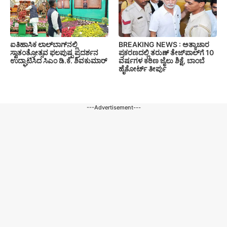
ಐತಿಹಾಸಿಕ ಲಾಲ್‌ಬಾಗ್‌ನಲ್ಲಿ
BREAKING NEWS : ಅತ್ಯಾಚಾರ
ಸ್ವಾತಂತ್ರೋತ್ಸವ ಫಲಪುಷ್ಪ ಪ್ರದರ್ಶನ
ಪ್ರಕರಣದಲ್ಲಿ ತರುಣ್ ತೇಜ್‌ಪಾಲ್‌ಗೆ 10
ಉದ್ಘಾಟಿಸಿದ ಸಿಎಂ ಡಿ.ಕೆ. ಶಿವಕುಮಾರ್
ವರ್ಷಗಳ ಕಠಿಣ ಜೈಲು ಶಿಕ್ಷೆ, ಬಾಂಬೆ
ಹೈಕೋರ್ಟ್ ತೀರ್ಪು
---Advertisement---