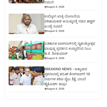
ನಮನ!
August 6, 2026
ಉದ್ಯೋಗ ಖಾತ್ರಿ ಯೋಜನೆಯ
ಪರಿಣಾಮಕಾರಿ ಅನುಷ್ಠಾನಕ್ಕೆ ಸಚಿವ ಈಶ್ವರ್
ಖಂಡ್ರೆ ಸೂಚನೆ
August 6, 2026
ಐತಿಹಾಸಿಕ ಲಾಲ್‌ಬಾಗ್‌ನಲ್ಲಿ ಸ್ವಾತಂತ್ರೋತ್ಸವ
ಫಲಪುಷ್ಪ ಪ್ರದರ್ಶನ ಉದ್ಘಾಟಿಸಿದ ಸಿಎಂ
ಡಿ.ಕೆ. ಶಿವಕುಮಾರ್
August 6, 2026
BREAKING NEWS : ಅತ್ಯಾಚಾರ
ಪ್ರಕರಣದಲ್ಲಿ ತರುಣ್ ತೇಜ್‌ಪಾಲ್‌ಗೆ 10
ವರ್ಷಗಳ ಕಠಿಣ ಜೈಲು ಶಿಕ್ಷೆ, ಬಾಂಬೆ
ಹೈಕೋರ್ಟ್ ತೀರ್ಪು
August 6, 2026