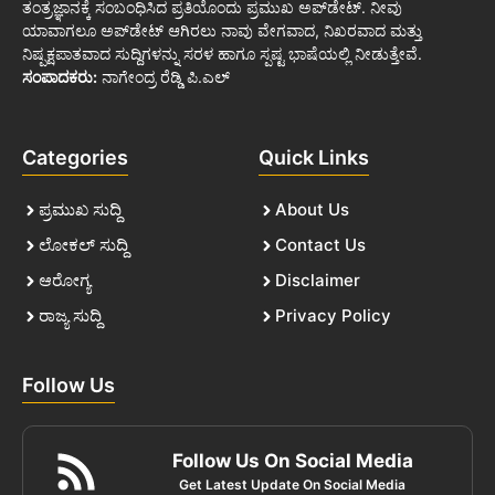
ತಂತ್ರಜ್ಞಾನಕ್ಕೆ ಸಂಬಂಧಿಸಿದ ಪ್ರತಿಯೊಂದು ಪ್ರಮುಖ ಅಪ್‌ಡೇಟ್. ನೀವು
ಯಾವಾಗಲೂ ಅಪ್‌ಡೇಟ್ ಆಗಿರಲು ನಾವು ವೇಗವಾದ, ನಿಖರವಾದ ಮತ್ತು
ನಿಷ್ಪಕ್ಷಪಾತವಾದ ಸುದ್ದಿಗಳನ್ನು ಸರಳ ಹಾಗೂ ಸ್ಪಷ್ಟ ಭಾಷೆಯಲ್ಲಿ ನೀಡುತ್ತೇವೆ.
ಸಂಪಾದಕರು:
ನಾಗೇಂದ್ರ ರೆಡ್ಡಿ ಪಿ.ಎಲ್
Categories
Quick Links
ಪ್ರಮುಖ ಸುದ್ದಿ
About Us
ಲೋಕಲ್ ಸುದ್ದಿ
Contact Us
ಆರೋಗ್ಯ
Disclaimer
ರಾಜ್ಯ ಸುದ್ದಿ
Privacy Policy
Follow Us
Follow Us On Social Media
Get Latest Update On Social Media