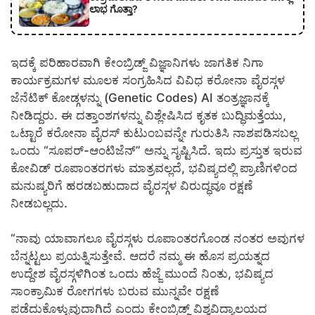
ಲಾಭ ಗೊತ್ತಾ?
ಇದಕ್ಕೆ ಪರಿಹಾರವಾಗಿ ಕೇಂಬ್ರಿಡ್ಜ್ ವಿಜ್ಞಾನಿಗಳು ಜಾಗತಿಕ ನಿಗಾ
ಕಾರ್ಯಕ್ರಮಗಳ ಮೂಲಕ ಸಂಗ್ರಹಿಸಿದ ವಿವಿಧ ಕರೋನಾ ವೈರಸ್ಗಳ
ಜೆನೆಟಿಕ್ ಕೋಡ್ಗಳನ್ನು (Genetic Codes) AI ತಂತ್ರಜ್ಞಾನಕ್ಕೆ
ನೀಡಿದ್ದರು. ಈ ದತ್ತಾಂಶಗಳನ್ನು ವಿಶ್ಲೇಷಿಸಿದ ಕೃತಕ ಬುದ್ಧಿಮತ್ತೆಯು,
ಒಟ್ಟಾರೆ ಕರೋನಾ ವೈರಸ್ ಕುಟುಂಬವನ್ನೇ ಗುರುತಿಸಿ ನಾಶಪಡಿಸಬಲ್ಲ
ಒಂದು “ಸೂಪರ್-ಆಂಟಿಜೆನ್” ಅನ್ನು ಸೃಷ್ಟಿಸಿದೆ. ಇದು ಪ್ರಸ್ತುತ ಇರುವ
ಕೋವಿಡ್ ರೂಪಾಂತರಗಳು ಮಾತ್ರವಲ್ಲದೆ, ಭವಿಷ್ಯದಲ್ಲಿ ಪ್ರಾಣಿಗಳಿಂದ
ಮನುಷ್ಯರಿಗೆ ಹರಡಬಹುದಾದ ವೈರಸ್ಗಳ ವಿರುದ್ಧವೂ ರಕ್ಷಣೆ
ನೀಡಬಲ್ಲದು.
“ನಾವು ಯಾವಾಗಲೂ ವೈರಸ್ಗಳು ರೂಪಾಂತರಗೊಂಡ ನಂತರ ಅವುಗಳ
ಬೆನ್ನಟ್ಟಲು ಪ್ರಯತ್ನಿಸುತ್ತೇವೆ. ಆದರೆ ನಮ್ಮ ಈ ಹೊಸ ಪ್ರಯತ್ನದ
ಉದ್ದೇಶ ವೈರಸ್ಗಳಿಗಿಂತ ಒಂದು ಹೆಜ್ಜೆ ಮುಂದೆ ನಿಂತು, ಭವಿಷ್ಯದ
ಸಾಂಕ್ರಾಮಿಕ ರೋಗಗಳು ಬರುವ ಮುನ್ನವೇ ರಕ್ಷಣೆ
ಪಡೆದುಕೊಳ್ಳುವುದಾಗಿದೆ ಎಂದು ಕೇಂಬ್ರಿಡ್ಜ್ ವಿಶ್ವವಿದ್ಯಾಲಯದ