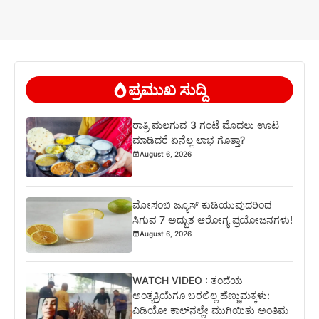
ಪ್ರಮುಖ ಸುದ್ದಿ
ರಾತ್ರಿ ಮಲಗುವ 3 ಗಂಟೆ ಮೊದಲು ಊಟ
ಮಾಡಿದರೆ ಏನೆಲ್ಲ ಲಾಭ ಗೊತ್ತಾ?
August 6, 2026
ಮೋಸಂಬಿ ಜ್ಯೂಸ್ ಕುಡಿಯುವುದರಿಂದ
ಸಿಗುವ 7 ಅದ್ಭುತ ಆರೋಗ್ಯ ಪ್ರಯೋಜನಗಳು!
August 6, 2026
WATCH VIDEO : ತಂದೆಯ
ಅಂತ್ಯಕ್ರಿಯೆಗೂ ಬರಲಿಲ್ಲ ಹೆಣ್ಣುಮಕ್ಕಳು:
ವಿಡಿಯೋ ಕಾಲ್‌ನಲ್ಲೇ ಮುಗಿಯಿತು ಅಂತಿಮ