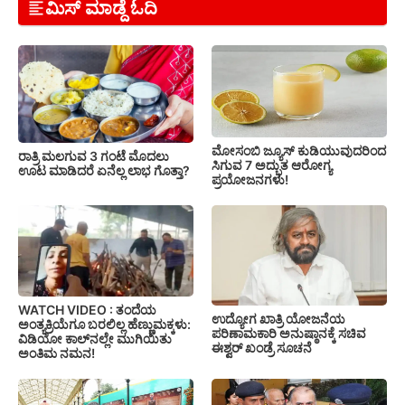
ಮಿಸ್ ಮಾಡ್ದೆ ಓದಿ
ಮೋಸಂಬಿ ಜ್ಯೂಸ್ ಕುಡಿಯುವುದರಿಂದ
ರಾತ್ರಿ ಮಲಗುವ 3 ಗಂಟೆ ಮೊದಲು
ಸಿಗುವ 7 ಅದ್ಭುತ ಆರೋಗ್ಯ
ಊಟ ಮಾಡಿದರೆ ಏನೆಲ್ಲ ಲಾಭ ಗೊತ್ತಾ?
ಪ್ರಯೋಜನಗಳು!
WATCH VIDEO : ತಂದೆಯ
ಉದ್ಯೋಗ ಖಾತ್ರಿ ಯೋಜನೆಯ
ಅಂತ್ಯಕ್ರಿಯೆಗೂ ಬರಲಿಲ್ಲ ಹೆಣ್ಣುಮಕ್ಕಳು:
ಪರಿಣಾಮಕಾರಿ ಅನುಷ್ಠಾನಕ್ಕೆ ಸಚಿವ
ವಿಡಿಯೋ ಕಾಲ್‌ನಲ್ಲೇ ಮುಗಿಯಿತು
ಈಶ್ವರ್ ಖಂಡ್ರೆ ಸೂಚನೆ
ಅಂತಿಮ ನಮನ!