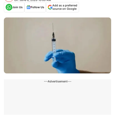
Add as a preferred
Join Us
Follow Us
source on Google
---Advertisement---