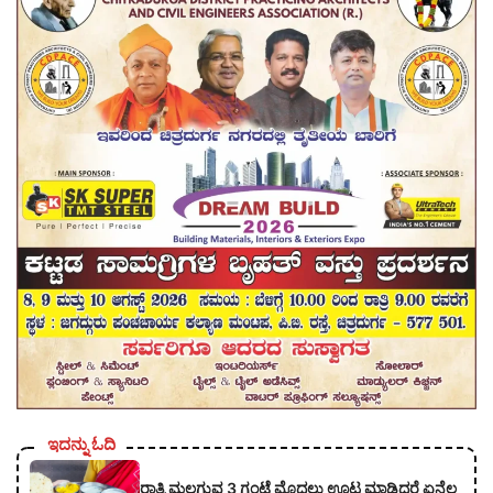
ಇದನ್ನು ಓದಿ
ರಾತ್ರಿ ಮಲಗುವ 3 ಗಂಟೆ ಮೊದಲು ಊಟ ಮಾಡಿದರೆ ಏನೆಲ್ಲ