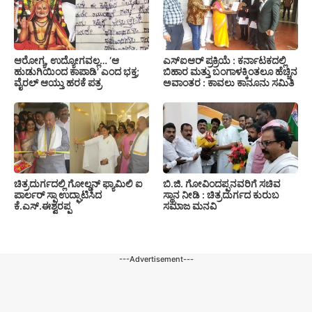
ಆರೋಗ್ಯ, ಉದ್ಯೋಗವಲ್ಲ… ‘ಆ
ಎಸ್‍ಐಆರ್ ಪ್ರಕ್ರಿಯೆ : ಕರ್ನಾಟಕದಲ್ಲಿ
ಹುಡುಗಿಯಿಂದ ಕಾಪಾಡಿ’ ಎಂದ ಭಕ್ತ;
ಬಿಹಾರ ಮತ್ತು ಬಂಗಾಳಕ್ಕಿಂತಲೂ ಹೆಚ್ಚಿನ
ವೈರಲ್ ಆಯ್ತು ಹರಕೆ ಪತ್ರ
ಅವಾಂತರ : ಕಾವಲು ಕಾನೂನು ಸಮಿತಿ
ಚಿತ್ರದುರ್ಗದಲ್ಲಿ ಗೋಲ್ಡನ್ ಫ್ಯಾಮಿಲಿ ಐ
ಬಿ.ಜಿ. ಗೋವಿಂದಪ್ಪನವರಿಗೆ ಸಚಿವ
ಪಾರ್ಲರ್ ಸ್ಪಾ ಉದ್ಘಾಟಿಸಿದ
ಸ್ಥಾನ ನೀಡಿ : ಚಿತ್ರದುರ್ಗದ ಕುರುಬ
ಕೆ.ಎಸ್.ಈಶ್ವರಪ್ಪ
ಸಮಾಜ ಮನವಿ
---Advertisement---