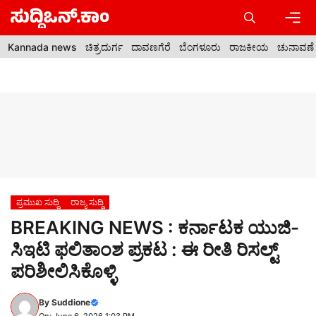
Skip
to
content
Men
Kannada news
ಚಿತ್ರದುರ್ಗ
ದಾವಣಗೆರೆ
ಬೆಂಗಳೂರು
ರಾಜಕೀಯ
ಚುನಾವಣೆ
ಪ್ರಮುಖ ಸುದ್ದಿ
ರಾಜ್ಯ ಸುದ್ದಿ
BREAKING NEWS : ಕರ್ನಾಟಕ ಯುಜಿ-
ಸಿಇಟಿ ಫಲಿತಾಂಶ ಪ್ರಕಟ : ಈ ರೀತಿ ರಿಸಲ್ಟ್
ಪರಿಶೀಲಿಸಿಕೊಳ್ಳಿ
By
Suddione
On: June 6, 2026 1:03 PM