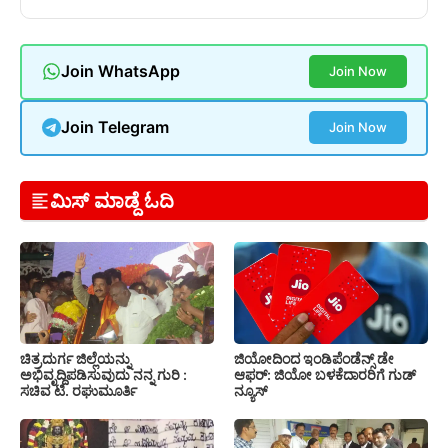
Join WhatsApp
Join Now
Join Telegram
Join Now
ಮಿಸ್ ಮಾಡ್ದೆ ಓದಿ
ಚಿತ್ರದುರ್ಗ ಜಿಲ್ಲೆಯನ್ನು
ಜಿಯೋದಿಂದ ಇಂಡಿಪೆಂಡೆನ್ಸ್ ಡೇ
ಅಭಿವೃದ್ದಿಪಡಿಸುವುದು ನನ್ನ ಗುರಿ :
ಆಫರ್: ಜಿಯೋ ಬಳಕೆದಾರರಿಗೆ ಗುಡ್
ಸಚಿವ ಟಿ. ರಘುಮೂರ್ತಿ
ನ್ಯೂಸ್