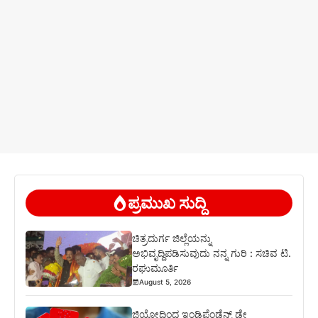
ಪ್ರಮುಖ ಸುದ್ದಿ
ಚಿತ್ರದುರ್ಗ ಜಿಲ್ಲೆಯನ್ನು
ಅಭಿವೃದ್ದಿಪಡಿಸುವುದು ನನ್ನ ಗುರಿ : ಸಚಿವ ಟಿ.
ರಘುಮೂರ್ತಿ
August 5, 2026
ಜಿಯೋದಿಂದ ಇಂಡಿಪೆಂಡೆನ್ಸ್ ಡೇ