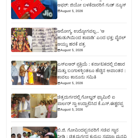
ಆಫರ್: ಜಿಯೋ ಬಳಕೆದಾರರಿಗೆ ಗುಡ್ ನ್ಯೂಸ್
August 5, 2026
ಆರೋಗ್ಯ, ಉದ್ಯೋಗವಲ್ಲ… ‘ಆ
ಹುಡುಗಿಯಿಂದ ಕಾಪಾಡಿ’ ಎಂದ ಭಕ್ತ; ವೈರಲ್
ಆಯ್ತು ಹರಕೆ ಪತ್ರ
August 5, 2026
ಎಸ್‍ಐಆರ್ ಪ್ರಕ್ರಿಯೆ : ಕರ್ನಾಟಕದಲ್ಲಿ ಬಿಹಾರ
ಮತ್ತು ಬಂಗಾಳಕ್ಕಿಂತಲೂ ಹೆಚ್ಚಿನ ಅವಾಂತರ :
ಕಾವಲು ಕಾನೂನು ಸಮಿತಿ
August 5, 2026
ಚಿತ್ರದುರ್ಗದಲ್ಲಿ ಗೋಲ್ಡನ್ ಫ್ಯಾಮಿಲಿ ಐ
ಪಾರ್ಲರ್ ಸ್ಪಾ ಉದ್ಘಾಟಿಸಿದ ಕೆ.ಎಸ್.ಈಶ್ವರಪ್ಪ
August 5, 2026
ಬಿ.ಜಿ. ಗೋವಿಂದಪ್ಪನವರಿಗೆ ಸಚಿವ ಸ್ಥಾನ
ನೀಡಿ : ಚಿತ್ರದುರ್ಗದ ಕುರುಬ ಸಮಾಜ ಮನವಿ