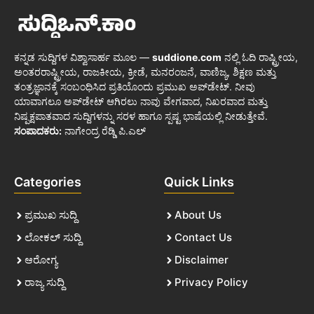
ಕನ್ನಡ ಸುದ್ದಿಗಳ ವಿಶ್ವಾಸಾರ್ಹ ಮೂಲ —
suddione.com
ನಲ್ಲಿ ಓದಿ ರಾಷ್ಟ್ರೀಯ,
ಅಂತರರಾಷ್ಟ್ರೀಯ, ರಾಜಕೀಯ, ಕ್ರೀಡೆ, ಮನರಂಜನೆ, ವಾಣಿಜ್ಯ, ಶಿಕ್ಷಣ ಮತ್ತು
ತಂತ್ರಜ್ಞಾನಕ್ಕೆ ಸಂಬಂಧಿಸಿದ ಪ್ರತಿಯೊಂದು ಪ್ರಮುಖ ಅಪ್‌ಡೇಟ್. ನೀವು
ಯಾವಾಗಲೂ ಅಪ್‌ಡೇಟ್ ಆಗಿರಲು ನಾವು ವೇಗವಾದ, ನಿಖರವಾದ ಮತ್ತು
ನಿಷ್ಪಕ್ಷಪಾತವಾದ ಸುದ್ದಿಗಳನ್ನು ಸರಳ ಹಾಗೂ ಸ್ಪಷ್ಟ ಭಾಷೆಯಲ್ಲಿ ನೀಡುತ್ತೇವೆ.
ಸಂಪಾದಕರು:
ನಾಗೇಂದ್ರ ರೆಡ್ಡಿ ಪಿ.ಎಲ್
Categories
Quick Links
ಪ್ರಮುಖ ಸುದ್ದಿ
About Us
ಲೋಕಲ್ ಸುದ್ದಿ
Contact Us
ಆರೋಗ್ಯ
Disclaimer
ರಾಜ್ಯ ಸುದ್ದಿ
Privacy Policy