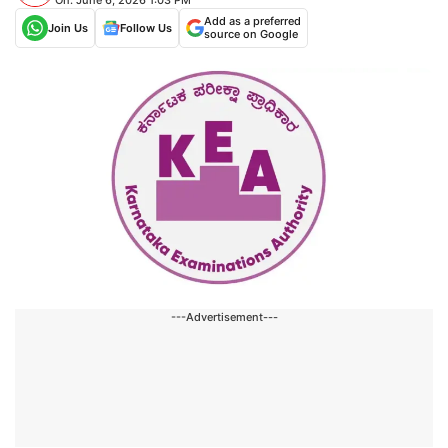
Add as a preferred
Join Us
Follow Us
source on Google
---Advertisement---