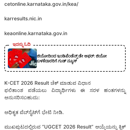
cetonline.karnataka.gov.in/kea/
karresults.nic.in
keaonline.karnataka.gov.in
ಇದನ್ನು ಓದಿ
ಜಿಯೋದಿಂದ ಇಂಡಿಪೆಂಡೆನ್ಸ್ ಡೇ ಆಫರ್: ಜಿಯೋ
ಬಳಕೆದಾರರಿಗೆ ಗುಡ್ ನ್ಯೂಸ್
K-CET 2026 Result ಚೆಕ್ ಮಾಡುವ ವಿಧಾನ
ಫಲಿತಾಂಶ ಪಡೆಯಲು ವಿದ್ಯಾರ್ಥಿಗಳು ಈ ಸರಳ ಹಂತಗಳನ್ನು
ಅನುಸರಿಸಬಹುದು:
ಅಧಿಕೃತ ವೆಬ್‌ಸೈಟ್‌ಗೆ ಭೇಟಿ ನೀಡಿ.
ಮುಖಪುಟದಲ್ಲಿರುವ “UGCET 2026 Result” ಆಯ್ಕೆಯನ್ನು ಕ್ಲಿಕ್