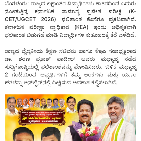
ಬೆಂಗಳೂರು: ರಾಜ್ಯದ ಲಕ್ಷಾಂತರ ವಿದ್ಯಾರ್ಥಿಗಳು ಕಾತರದಿಂದ ಎದುರು
ನೋಡುತ್ತಿದ್ದ ಕರ್ನಾಟಕ ಸಾಮಾನ್ಯ ಪ್ರವೇಶ ಪರೀಕ್ಷೆ (K-
CET/UGCET 2026) ಫಲಿತಾಂಶ ಕೊನೆಗೂ ಪ್ರಕಟವಾಗಿದೆ.
ಕರ್ನಾಟಕ ಪರೀಕ್ಷಾ ಪ್ರಾಧಿಕಾರ (KEA) ಇಂದು ಅಧಿಕೃತವಾಗಿ
ಫಲಿತಾಂಶ ಬಿಡುಗಡೆ ಮಾಡಿ ವಿದ್ಯಾರ್ಥಿಗಳ ಕುತೂಹಲಕ್ಕೆ ತೆರೆ ಎಳೆದಿದೆ.
ರಾಜ್ಯದ ವೈದ್ಯಕೀಯ ಶಿಕ್ಷಣ ಸಚಿವರು ಹಾಗೂ ಕೆಇಎ ಸಹಾಧ್ಯಕ್ಷರಾದ
ಡಾ. ಶರಣ ಪ್ರಕಾಶ್ ಪಾಟೀಲ್ ಅವರು ಮಧ್ಯಾಹ್ನ ನಡೆದ
ಸುದ್ದಿಗೋಷ್ಠಿಯಲ್ಲಿ ಫಲಿತಾಂಶವನ್ನು ಘೋಷಿಸಿದರು. ಬಳಿಕ ಮಧ್ಯಾಹ್ನ
2 ಗಂಟೆಯಿಂದ ಅಭ್ಯರ್ಥಿಗಳಿಗೆ ತಮ್ಮ ಅಂಕಗಳು ಮತ್ತು ರ್ಯಾಂ
ಕ್‌ಗಳನ್ನು ಆನ್‌ಲೈನ್‌ನಲ್ಲಿ ವೀಕ್ಷಿಸುವ ಅವಕಾಶ ಕಲ್ಪಿಸಲಾಗಿದೆ.