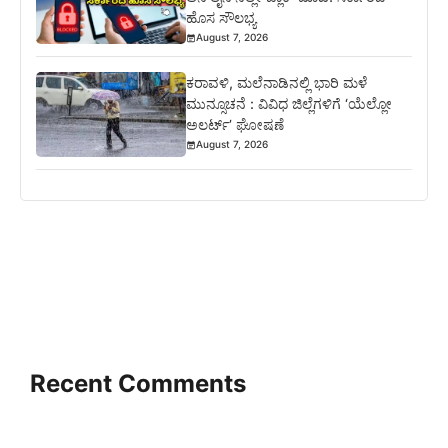
ಹೊಸ ಸೌಲಭ್ಯ
August 7, 2026
ಕರಾವಳಿ, ಮಲೆನಾಡಿನಲ್ಲಿ ಭಾರಿ ಮಳೆ
ಮುನ್ಸೂಚನೆ : ವಿವಿಧ ಜಿಲ್ಲೆಗಳಿಗೆ ‘ಯೆಲ್ಲೋ
ಅಲರ್ಟ್’ ಘೋಷಣೆ
August 7, 2026
Recent Comments