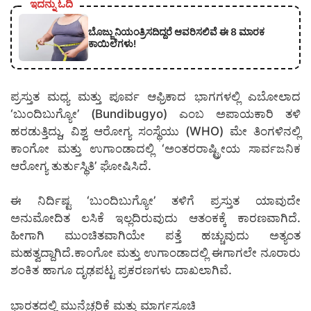
ಇದನ್ನು ಓದಿ
ಬೊಜ್ಜು ನಿಯಂತ್ರಿಸದಿದ್ದರೆ ಆವರಿಸಲಿವೆ ಈ 8 ಮಾರಕ
ಕಾಯಿಲೆಗಳು!
ಪ್ರಸ್ತುತ ಮಧ್ಯ ಮತ್ತು ಪೂರ್ವ ಆಫ್ರಿಕಾದ ಭಾಗಗಳಲ್ಲಿ ಎಬೋಲಾದ
‘ಬುಂದಿಬುಗ್ಯೋ’ (Bundibugyo) ಎಂಬ ಅಪಾಯಕಾರಿ ತಳಿ
ಹರಡುತ್ತಿದ್ದು, ವಿಶ್ವ ಆರೋಗ್ಯ ಸಂಸ್ಥೆಯು (WHO) ಮೇ ತಿಂಗಳಿನಲ್ಲಿ
ಕಾಂಗೋ ಮತ್ತು ಉಗಾಂಡಾದಲ್ಲಿ ‘ಅಂತರರಾಷ್ಟ್ರೀಯ ಸಾರ್ವಜನಿಕ
ಆರೋಗ್ಯ ತುರ್ತುಸ್ಥಿತಿ’ ಘೋಷಿಸಿದೆ.
ಈ ನಿರ್ದಿಷ್ಟ ‘ಬುಂದಿಬುಗ್ಯೋ’ ತಳಿಗೆ ಪ್ರಸ್ತುತ ಯಾವುದೇ
ಅನುಮೋದಿತ ಲಸಿಕೆ ಇಲ್ಲದಿರುವುದು ಆತಂಕಕ್ಕೆ ಕಾರಣವಾಗಿದೆ.
ಹೀಗಾಗಿ ಮುಂಚಿತವಾಗಿಯೇ ಪತ್ತೆ ಹಚ್ಚುವುದು ಅತ್ಯಂತ
ಮಹತ್ವದ್ದಾಗಿದೆ.ಕಾಂಗೋ ಮತ್ತು ಉಗಾಂಡಾದಲ್ಲಿ ಈಗಾಗಲೇ ನೂರಾರು
ಶಂಕಿತ ಹಾಗೂ ದೃಢಪಟ್ಟ ಪ್ರಕರಣಗಳು ದಾಖಲಾಗಿವೆ.
ಭಾರತದಲ್ಲಿ ಮುನ್ನೆಚ್ಚರಿಕೆ ಮತ್ತು ಮಾರ್ಗಸೂಚಿ