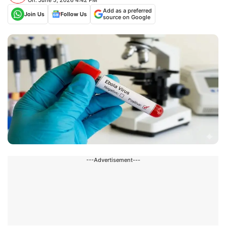
Add as a preferred
Join Us
Follow Us
source on Google
---Advertisement---