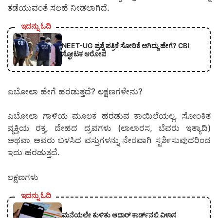
ತಡೆಯುವಂತೆ ಸಲಹೆ ನೀಡಲಾಗಿದೆ.
ಇದನ್ನು ಓದಿ
NEET-UG ಪ್ರಶ್ನೆ ಪತ್ರಿಕೆ ಸೋರಿಕೆ ಆಗಿದ್ದು ಹೇಗೆ? CBI
ಸ್ಫೋಟಕ ಆರೋಪ
ಎಬೋಲಾ ಹೇಗೆ ಹರಡುತ್ತದೆ? ಲಕ್ಷಣಗಳೇನು?
ಎಬೋಲಾ ಗಾಳಿಯ ಮೂಲಕ ಹರಡುವ ಕಾಯಿಲೆಯಲ್ಲ. ಸೋಂಕಿತ
ವ್ಯಕ್ತಿಯ ರಕ್ತ, ದೇಹದ ದ್ರವಗಳು (ಲಾಲಾರಸ, ಬೆವರು ಇತ್ಯಾದಿ)
ಅಥವಾ ಅವರು ಬಳಸಿದ ವಸ್ತುಗಳನ್ನು ನೇರವಾಗಿ ಸ್ಪರ್ಶಿಸುವುದರಿಂದ
ಇದು ಹರಡುತ್ತದೆ.
ಲಕ್ಷಣಗಳು
ಇದನ್ನು ಓದಿ
ಮನೆಯಲ್ಲೇ ಕುಳಿತು ಆಧಾರ್ ಕಾರ್ಡ್‌ನಲ್ಲಿ ವಿಳಾಸ