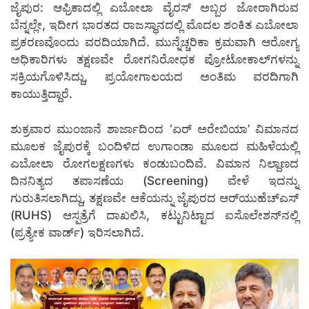
ಜೈಪುರ: ಆಫ್ರಿಕಾದಲ್ಲಿ ಎಬೋಲಾ ವೈರಸ್ ಅಬ್ಬರ ಜೋರಾಗಿರುವ
ಬೆನ್ನಲ್ಲೇ, ಇದೀಗ ಭಾರತದ ರಾಜಸ್ಥಾನದಲ್ಲಿ ಮೊದಲ ಶಂಕಿತ ಎಬೋಲಾ
ಪ್ರಕರಣವೊಂದು ವರದಿಯಾಗಿದೆ. ಮುನ್ನೆಚ್ಚರಿಕಾ ಕ್ರಮವಾಗಿ ಆರೋಗ್ಯ
ಅಧಿಕಾರಿಗಳು ತಕ್ಷಣವೇ ರೋಗನಿರೋಧಕ ಪ್ರೋಟೋಕಾಲ್‌ಗಳನ್ನು
ಸಕ್ರಿಯಗೊಳಿಸಿದ್ದು, ಪ್ರಯೋಗಾಲಯದ ಅಂತಿಮ ವರದಿಗಾಗಿ
ಕಾಯುತ್ತಿದ್ದಾರೆ.
ಶುಕ್ರವಾರ ಮುಂಜಾನೆ ಶಾರ್ಜಾದಿಂದ ‘ಏರ್ ಅರೇಬಿಯಾ’ ವಿಮಾನದ
ಮೂಲಕ ಜೈಪುರಕ್ಕೆ ಬಂದಿಳಿದ ಉಗಾಂಡಾ ಮೂಲದ ಮಹಿಳೆಯಲ್ಲಿ
ಎಬೋಲಾ ರೋಗಲಕ್ಷಣಗಳು ಕಂಡುಬಂದಿವೆ. ವಿಮಾನ ನಿಲ್ದಾಣದ
ದಿನನಿತ್ಯದ ತಪಾಸಣೆಯ (Screening) ವೇಳೆ ಇದನ್ನು
ಗುರುತಿಸಲಾಗಿದ್ದು, ತಕ್ಷಣವೇ ಆಕೆಯನ್ನು ಜೈಪುರದ ಆರ್‌ಯುಹೆಚ್‌ಎಸ್
(RUHS) ಆಸ್ಪತ್ರೆಗೆ ದಾಖಲಿಸಿ, ಕಟ್ಟುನಿಟ್ಟಾದ ಐಸೊಲೇಶನ್‌ನಲ್ಲಿ
(ಪ್ರತ್ಯೇಕ ವಾರ್ಡ್) ಇರಿಸಲಾಗಿದೆ.