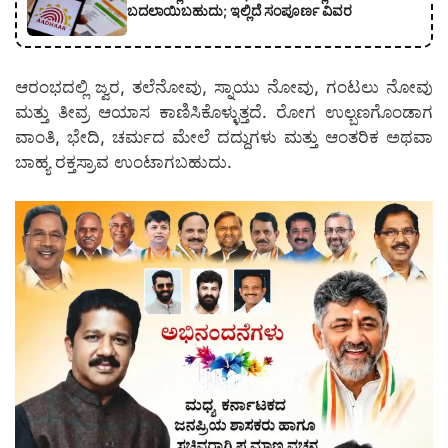
ಬದಲಾಯಿಬಹುದು; ಇಲ್ಲಿದೆ ಸಂಪೂರ್ಣ ವಿವರ
ಆರಂಭದಲ್ಲಿ ಜ್ವರ, ತಲೆನೋವು, ಸ್ನಾಯು ನೋವು, ಗಂಟಲು ನೋವು
ಮತ್ತು ತೀವ್ರ ಆಯಾಸ ಕಾಣಿಸಿಕೊಳ್ಳುತ್ತದೆ. ರೋಗ ಉಲ್ಬಣಗೊಂಡಾಗ
ವಾಂತಿ, ಭೇದಿ, ಚರ್ಮದ ಮೇಲೆ ದದ್ದುಗಳು ಮತ್ತು ಆಂತರಿಕ ಅಥವಾ
ಬಾಹ್ಯ ರಕ್ತಸ್ರಾವ ಉಂಟಾಗಬಹುದು.