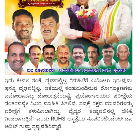
ಇದು ಕೇವಲ ಶಂಕೆ, ದೃಢಪಟ್ಟಿಲ್ಲ: “ಮಹಿಳೆಗೆ ಎಬೋಲಾ ಇರುವುದು
ಇನ್ನೂ ದೃಢಪಟ್ಟಿಲ್ಲ. ಆಕೆಯಲ್ಲಿ ಕಂಡುಬಂದಿರುವ ರೋಗಲಕ್ಷಣಗಳು
ಎಬೋಲಾವನ್ನು ಹೋಲುತ್ತವೆಯಷ್ಟೆ. ಪ್ರಯೋಗಾಲಯದ ಪರೀಕ್ಷೆಯ
ನಂತರವಷ್ಟೇ ನಿಖರ ಮಾಹಿತಿ ಸಿಗಲಿದೆ. ಸದ್ಯಕ್ಕೆ ರಕ್ತದ ಮಾದರಿಗಳನ್ನು
ಪರೀಕ್ಷೆಗೆ ಕಳುಹಿಸಲಾಗಿದ್ದು, ವೈದ್ಯರ ಕಣ್ಗಾವಲಿನಲ್ಲಿ ಚಿಕಿತ್ಸೆ
ನೀಡಲಾಗುತ್ತಿದೆ” ಎಂದು RUHS ಆಸ್ಪತ್ರೆಯ ಸೂಪರಿಂಟೆಂಡೆಂಟ್ ಡಾ.
ಅನಿಲ್ ಗುಪ್ತಾ ಸ್ಪಷ್ಟಪಡಿಸಿದ್ದಾರೆ.