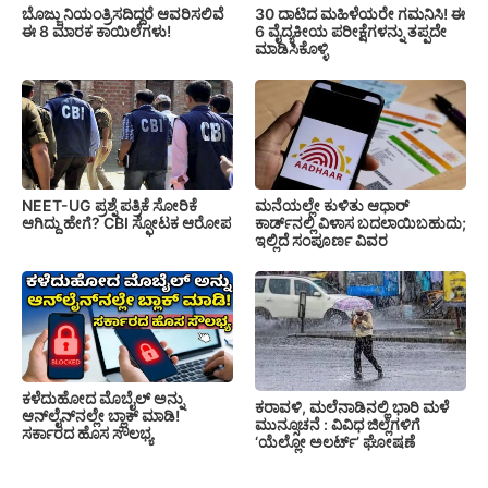
ಬೊಜ್ಜು ನಿಯಂತ್ರಿಸದಿದ್ದರೆ ಆವರಿಸಲಿವೆ
30 ದಾಟಿದ ಮಹಿಳೆಯರೇ ಗಮನಿಸಿ! ಈ
ಈ 8 ಮಾರಕ ಕಾಯಿಲೆಗಳು!
6 ವೈದ್ಯಕೀಯ ಪರೀಕ್ಷೆಗಳನ್ನು ತಪ್ಪದೇ
ಮಾಡಿಸಿಕೊಳ್ಳಿ
NEET-UG ಪ್ರಶ್ನೆ ಪತ್ರಿಕೆ ಸೋರಿಕೆ
ಮನೆಯಲ್ಲೇ ಕುಳಿತು ಆಧಾರ್
ಆಗಿದ್ದು ಹೇಗೆ? CBI ಸ್ಫೋಟಕ ಆರೋಪ
ಕಾರ್ಡ್‌ನಲ್ಲಿ ವಿಳಾಸ ಬದಲಾಯಿಬಹುದು;
ಇಲ್ಲಿದೆ ಸಂಪೂರ್ಣ ವಿವರ
ಕಳೆದುಹೋದ ಮೊಬೈಲ್ ಅನ್ನು
ಕರಾವಳಿ, ಮಲೆನಾಡಿನಲ್ಲಿ ಭಾರಿ ಮಳೆ
ಆನ್‌ಲೈನ್‌ನಲ್ಲೇ ಬ್ಲಾಕ್ ಮಾಡಿ!
ಮುನ್ಸೂಚನೆ : ವಿವಿಧ ಜಿಲ್ಲೆಗಳಿಗೆ
ಸರ್ಕಾರದ ಹೊಸ ಸೌಲಭ್ಯ
‘ಯೆಲ್ಲೋ ಅಲರ್ಟ್’ ಘೋಷಣೆ