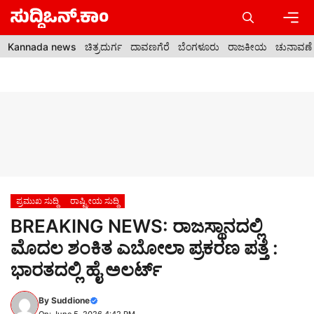
Skip
to
content
Men
Kannada news
ಚಿತ್ರದುರ್ಗ
ದಾವಣಗೆರೆ
ಬೆಂಗಳೂರು
ರಾಜಕೀಯ
ಚುನಾವಣೆ
ಪ್ರಮುಖ ಸುದ್ದಿ
ರಾಷ್ಟ್ರೀಯ ಸುದ್ದಿ
BREAKING NEWS: ರಾಜಸ್ಥಾನದಲ್ಲಿ
ಮೊದಲ ಶಂಕಿತ ಎಬೋಲಾ ಪ್ರಕರಣ ಪತ್ತೆ :
ಭಾರತದಲ್ಲಿ ಹೈ ಅಲರ್ಟ್
By
Suddione
On: June 5, 2026 4:42 PM