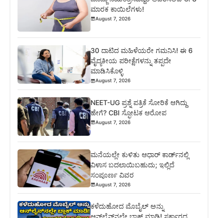
ಮಾರಕ ಕಾಯಿಲೆಗಳು!
August 7, 2026
30 ದಾಟಿದ ಮಹಿಳೆಯರೇ ಗಮನಿಸಿ! ಈ 6
ವೈದ್ಯಕೀಯ ಪರೀಕ್ಷೆಗಳನ್ನು ತಪ್ಪದೇ
ಮಾಡಿಸಿಕೊಳ್ಳಿ
August 7, 2026
NEET-UG ಪ್ರಶ್ನೆ ಪತ್ರಿಕೆ ಸೋರಿಕೆ ಆಗಿದ್ದು
ಹೇಗೆ? CBI ಸ್ಫೋಟಕ ಆರೋಪ
August 7, 2026
ಮನೆಯಲ್ಲೇ ಕುಳಿತು ಆಧಾರ್ ಕಾರ್ಡ್‌ನಲ್ಲಿ
ವಿಳಾಸ ಬದಲಾಯಿಬಹುದು; ಇಲ್ಲಿದೆ
ಸಂಪೂರ್ಣ ವಿವರ
August 7, 2026
ಕಳೆದುಹೋದ ಮೊಬೈಲ್ ಅನ್ನು
ಆನ್‌ಲೈನ್‌ನಲ್ಲೇ ಬ್ಲಾಕ್ ಮಾಡಿ! ಸರ್ಕಾರದ