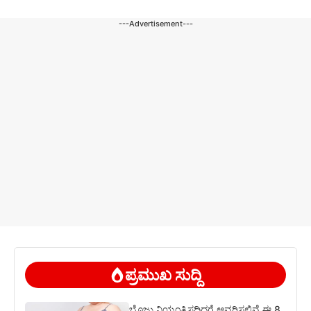
---Advertisement---
ಪ್ರಮುಖ ಸುದ್ದಿ
ಬೊಜ್ಜು ನಿಯಂತ್ರಿಸದಿದ್ದರೆ ಆವರಿಸಲಿವೆ ಈ 8