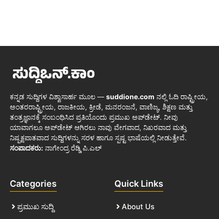
ಕನ್ನಡ ಸುದ್ದಿಗಳ ವಿಶ್ವಾಸಾರ್ಹ ಮೂಲ —
suddione.com
ನಲ್ಲಿ ಓದಿ ರಾಷ್ಟ್ರೀಯ,
ಅಂತರರಾಷ್ಟ್ರೀಯ, ರಾಜಕೀಯ, ಕ್ರೀಡೆ, ಮನರಂಜನೆ, ವಾಣಿಜ್ಯ, ಶಿಕ್ಷಣ ಮತ್ತು
ತಂತ್ರಜ್ಞಾನಕ್ಕೆ ಸಂಬಂಧಿಸಿದ ಪ್ರತಿಯೊಂದು ಪ್ರಮುಖ ಅಪ್‌ಡೇಟ್. ನೀವು
ಯಾವಾಗಲೂ ಅಪ್‌ಡೇಟ್ ಆಗಿರಲು ನಾವು ವೇಗವಾದ, ನಿಖರವಾದ ಮತ್ತು
ನಿಷ್ಪಕ್ಷಪಾತವಾದ ಸುದ್ದಿಗಳನ್ನು ಸರಳ ಹಾಗೂ ಸ್ಪಷ್ಟ ಭಾಷೆಯಲ್ಲಿ ನೀಡುತ್ತೇವೆ.
ಸಂಪಾದಕರು:
ನಾಗೇಂದ್ರ ರೆಡ್ಡಿ ಪಿ.ಎಲ್
Categories
Quick Links
ಪ್ರಮುಖ ಸುದ್ದಿ
About Us