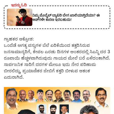
ಇದನ್ನು ಓದಿ
ನಿಮ್ಮ ಮೊಬೈಲ್ ಬ್ಯಾಟರಿ ಬೇಗ ಖಾಲಿಯಾಗ್ತಿದೆಯಾ? ಈ
ಆಪ್‌ಗಳೇ ಕಾರಣ ಇರಬಹುದು!
ಗ್ರಾಹಕರ ಆಕ್ರೋಶ:
ಒಂದೆಡೆ ಅಗತ್ಯ ವಸ್ತುಗಳ ಬೆಲೆ ಏರಿಕೆಯಿಂದ ತತ್ತರಿಸಿರುವ
ಜನಸಾಮಾನ್ಯರಿಗೆ, ಕೇವಲ ಎರಡು ದಿನಗಳ ಅಂತರದಲ್ಲಿ ಸಿಎನ್ಜಿ ದರ 3
ರೂಪಾಯಿ ಹೆಚ್ಚಳವಾಗಿರುವುದು ಗಾಯದ ಮೇಲೆ ಬರೆ ಎಳೆದಂತಾಗಿದೆ.
ಸಾರ್ವಜನಿಕ ಸಾರಿಗೆ ದರಗಳ ಮೇಲೂ ಇದು ನೇರ ಪರಿಣಾಮ
ಬೀರಲಿದ್ದು, ಪ್ರಯಾಣಿಕರ ಜೇಬಿಗೆ ಕತ್ತರಿ ಬೀಳುವ ಆತಂಕ
ಎದುರಾಗಿದೆ.