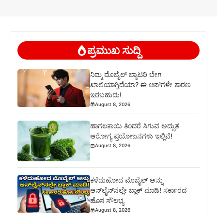
ಪ್ರಮುಖ ಸುದ್ದಿ
ನಿಮ್ಮ ಮೊಬೈಲ್ ಬ್ಯಾಟರಿ ಬೇಗ
ಖಾಲಿಯಾಗ್ತಿದೆಯಾ? ಈ ಆಪ್‌ಗಳೇ ಕಾರಣ
ಇರಬಹುದು!
August 8, 2026
ಹಾಗಲಕಾಯಿ ತಿಂದರೆ ಸಿಗುವ ಅದ್ಭುತ
ಆರೋಗ್ಯ ಪ್ರಯೋಜನಗಳು ಇಲ್ಲಿವೆ!
August 8, 2026
ಕಳೆದುಹೋದ ಮೊಬೈಲ್ ಅನ್ನು
ಆನ್‌ಲೈನ್‌ನಲ್ಲೇ ಬ್ಲಾಕ್ ಮಾಡಿ! ಸರ್ಕಾರದ
ಹೊಸ ಸೌಲಭ್ಯ
August 8, 2026