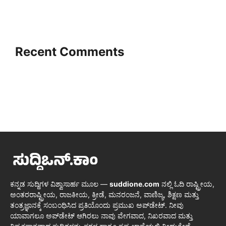
Recent Comments
ಕನ್ನಡ ಸುದ್ದಿಗಳ ವಿಶ್ವಾಸಾರ್ಹ ಮೂಲ —
suddione.com
ನಲ್ಲಿ ಓದಿ ರಾಷ್ಟ್ರೀಯ,
ಅಂತರರಾಷ್ಟ್ರೀಯ, ರಾಜಕೀಯ, ಕ್ರೀಡೆ, ಮನರಂಜನೆ, ವಾಣಿಜ್ಯ, ಶಿಕ್ಷಣ ಮತ್ತು
ತಂತ್ರಜ್ಞಾನಕ್ಕೆ ಸಂಬಂಧಿಸಿದ ಪ್ರತಿಯೊಂದು ಪ್ರಮುಖ ಅಪ್‌ಡೇಟ್. ನೀವು
ಯಾವಾಗಲೂ ಅಪ್‌ಡೇಟ್ ಆಗಿರಲು ನಾವು ವೇಗವಾದ, ನಿಖರವಾದ ಮತ್ತು