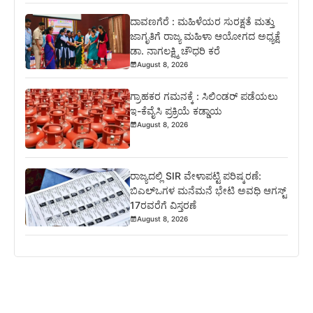
ದಾವಣಗೆರೆ : ಮಹಿಳೆಯರ ಸುರಕ್ಷತೆ ಮತ್ತು
ಜಾಗೃತಿಗೆ ರಾಜ್ಯ ಮಹಿಳಾ ಆಯೋಗದ ಅಧ್ಯಕ್ಷೆ
ಡಾ. ನಾಗಲಕ್ಷ್ಮಿ ಚೌಧರಿ ಕರೆ
August 8, 2026
ಗ್ರಾಹಕರ ಗಮನಕ್ಕೆ : ಸಿಲಿಂಡರ್ ಪಡೆಯಲು
ಇ-ಕೆವೈಸಿ ಪ್ರಕ್ರಿಯೆ ಕಡ್ಡಾಯ
August 8, 2026
ರಾಜ್ಯದಲ್ಲಿ SIR ವೇಳಾಪಟ್ಟಿ ಪರಿಷ್ಕರಣೆ:
ಬಿಎಲ್‌ಒಗಳ ಮನೆಮನೆ ಭೇಟಿ ಅವಧಿ ಆಗಸ್ಟ್
17ರವರೆಗೆ ವಿಸ್ತರಣೆ
August 8, 2026