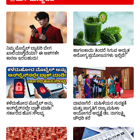
ನಿಮ್ಮ ಮೊಬೈಲ್ ಬ್ಯಾಟರಿ ಬೇಗ
ಹಾಗಲಕಾಯಿ ತಿಂದರೆ ಸಿಗುವ ಅದ್ಭುತ
ಖಾಲಿಯಾಗ್ತಿದೆಯಾ? ಈ ಆಪ್‌ಗಳೇ
ಆರೋಗ್ಯ ಪ್ರಯೋಜನಗಳು ಇಲ್ಲಿವೆ!
ಕಾರಣ ಇರಬಹುದು!
ಕಳೆದುಹೋದ ಮೊಬೈಲ್ ಅನ್ನು
ದಾವಣಗೆರೆ : ಮಹಿಳೆಯರ ಸುರಕ್ಷತೆ
ಆನ್‌ಲೈನ್‌ನಲ್ಲೇ ಬ್ಲಾಕ್ ಮಾಡಿ!
ಮತ್ತು ಜಾಗೃತಿಗೆ ರಾಜ್ಯ ಮಹಿಳಾ
ಸರ್ಕಾರದ ಹೊಸ ಸೌಲಭ್ಯ
ಆಯೋಗದ ಅಧ್ಯಕ್ಷೆ ಡಾ. ನಾಗಲಕ್ಷ್ಮಿ
ಚೌಧರಿ ಕರೆ