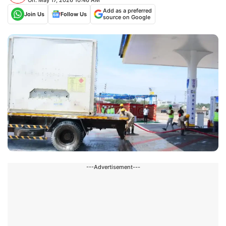
Add as a preferred
Join Us
Follow Us
source on Google
---Advertisement---