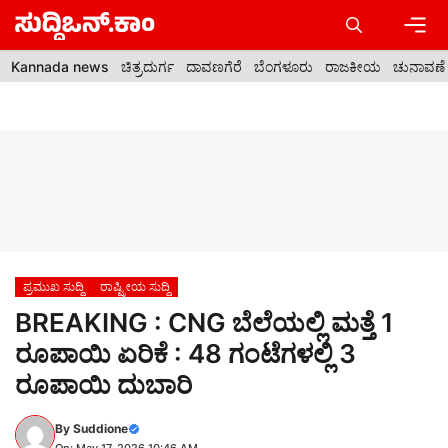
Skip
to
content
Men
Kannada news
ಚಿತ್ರದುರ್ಗ
ದಾವಣಗೆರೆ
ಬೆಂಗಳೂರು
ರಾಜಕೀಯ
ಚುನಾವಣೆ
ಪ್ರಮುಖ ಸುದ್ದಿ
ರಾಷ್ಟ್ರೀಯ ಸುದ್ದಿ
BREAKING : CNG ಬೆಲೆಯಲ್ಲಿ ಮತ್ತೆ 1
ರೂಪಾಯಿ ಏರಿಕೆ : 48 ಗಂಟೆಗಳಲ್ಲಿ 3
ರೂಪಾಯಿ ದುಬಾರಿ
By
Suddione
On: May 17, 2026 10:46 AM