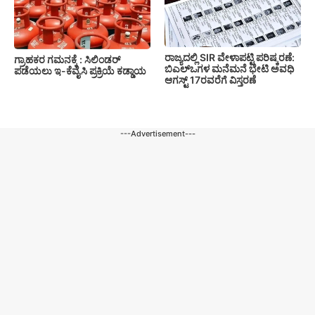
ರಾಜ್ಯದಲ್ಲಿ SIR ವೇಳಾಪಟ್ಟಿ ಪರಿಷ್ಕರಣೆ:
ಗ್ರಾಹಕರ ಗಮನಕ್ಕೆ : ಸಿಲಿಂಡರ್
ಬಿಎಲ್‌ಒಗಳ ಮನೆಮನೆ ಭೇಟಿ ಅವಧಿ
ಪಡೆಯಲು ಇ-ಕೆವೈಸಿ ಪ್ರಕ್ರಿಯೆ ಕಡ್ಡಾಯ
ಆಗಸ್ಟ್ 17ರವರೆಗೆ ವಿಸ್ತರಣೆ
---Advertisement---