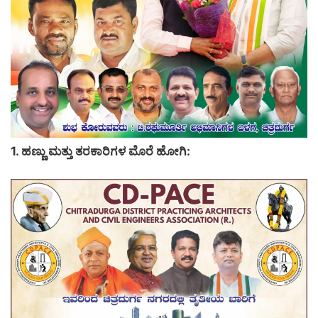
1. ಹಣ್ಣು ಮತ್ತು ತರಕಾರಿಗಳ ಮೊರೆ ಹೋಗಿ: