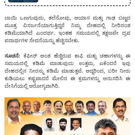
ಬಾಯಿ ಒಣಗುವುದು, ತಲೆನೋವು, ಆಯಾಸ ಮತ್ತು ಗಾಢ ಬಣ್ಣದ
ಮೂತ್ರ ವಿಸರ್ಜನೆಯಾಗುತ್ತಿದ್ದರೆ ನಿಮ್ಮ ದೇಹದಲ್ಲಿ ನೀರಿನಂಶ
ಕಡಿಮೆಯಾಗಿದೆ ಎಂದರ್ಥ. ಇಂತಹ ಸಮಯದಲ್ಲಿ ತಕ್ಷಣವೇ ದ್ರವ
ಪದಾರ್ಥಗಳ ಸೇವನೆಯನ್ನು ಹೆಚ್ಚಿಸಬೇಕು.
ಸೂಚನೆ:
ಕೆಫೀನ್ ಅಂಶ ಹೆಚ್ಚಿರುವ ಕಾಫಿ ಮತ್ತು ಚಹಾಗಳನ್ನು ಈ
ಸಮಯದಲ್ಲಿ ಕಡಿಮೆ ಮಾಡುವುದು ಉತ್ತಮ, ಏಕೆಂದರೆ ಇವು
ದೇಹದಲ್ಲಿನ ನೀರನ್ನು ಕಡಿಮೆ ಮಾಡುತ್ತವೆ. ಆದ್ದರಿಂದ, ಬರೀ ನೀರು
ಕುಡಿಯಲು ಕಷ್ಟವಾದರೆ ಮೇಲಿನ ಈ ಕ್ರಮಗಳನ್ನು ಅನುಸರಿಸಿ ಈ
ಬೇಸಿಗೆಯಲ್ಲಿ ಆರೋಗ್ಯವಾಗಿರಿ.