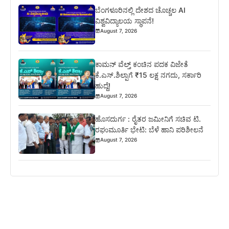
ಬೆಂಗಳೂರಿನಲ್ಲಿ ದೇಶದ ಚೊಚ್ಚಲ AI
ವಿಶ್ವವಿದ್ಯಾಲಯ ಸ್ಥಾಪನೆ!
August 7, 2026
ಕಾಮನ್ ವೆಲ್ತ್ ಕಂಚಿನ ಪದಕ ವಿಜೇತೆ
ಕೆ.ಎಸ್.ಶಿಲ್ಪಾಗೆ ₹15 ಲಕ್ಷ ನಗದು, ಸರ್ಕಾರಿ
ಹುದ್ದೆ!
August 7, 2026
ಹೊಸದುರ್ಗ : ರೈತರ ಜಮೀನಿಗೆ ಸಚಿವ ಟಿ.
ರಘುಮೂರ್ತಿ ಭೇಟಿ: ಬೆಳೆ ಹಾನಿ ಪರಿಶೀಲನೆ
August 7, 2026