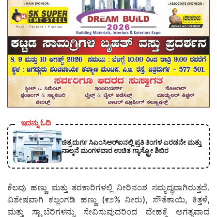
ಇದನ್ನು ಓದಿ
ಚಿತ್ರದುರ್ಗ ಸಿಎಂಸಿಆರ್‍ಐನಲ್ಲಿ ಪ್ರತಿ ತಿಂಗಳ ಎರಡನೇ ಮತ್ತು
ನಾಲ್ಕನೆ ಮಂಗಳವಾರ ಉಚಿತ ಗ್ಯಾಸ್ಟ್ರೋ ಶಿಬಿರ
ಕೆಲವು ಹಣ್ಣು ಮತ್ತು ತರಕಾರಿಗಳಲ್ಲಿ ನೀರಿನಂಶ ಸಮೃದ್ಧವಾಗಿರುತ್ತದೆ.
ವಿಶೇಷವಾಗಿ ಕಲ್ಲಂಗಡಿ ಹಣ್ಣು (೯೨% ನೀರು), ಸೌತೆಕಾಯಿ, ಕಿತ್ತಳೆ,
ಮತ್ತು ಸ್ಟ್ರಾಬೆರಿಗಳನ್ನು ಸೇವಿಸುವುದರಿಂದ ದೇಹಕ್ಕೆ ಅಗತ್ಯವಾದ