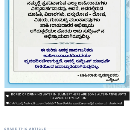
BORED OF DRINKING WATER IN SUMMER? HERE ARE SOME ALTERNATIVE WAYS
TO AVOID DEHYDRATION!
ಬೇಸಿಗೆಯಲ್ಲಿ ನೀರು ಕುಡಿಯಲು ಬೇಸರವೇ? ನಿರ್ಜಲೀಕರಣ ದೂರವಿಡಲು ಇಲ್ಲಿವೆ ಪರ್ಯಾಯ ಮಾರ್ಗಗಳು!
SHARE THIS ARTICLE