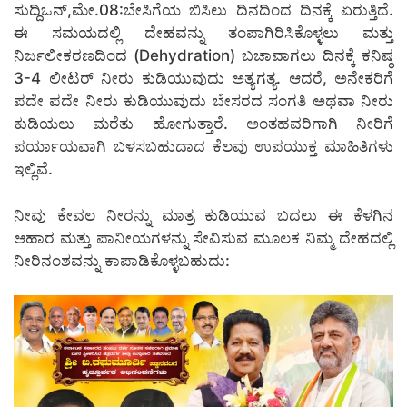
ಸುದ್ದಿಒನ್,ಮೇ.08:ಬೇಸಿಗೆಯ ಬಿಸಿಲು ದಿನದಿಂದ ದಿನಕ್ಕೆ ಏರುತ್ತಿದೆ.
ಈ ಸಮಯದಲ್ಲಿ ದೇಹವನ್ನು ತಂಪಾಗಿರಿಸಿಕೊಳ್ಳಲು ಮತ್ತು
ನಿರ್ಜಲೀಕರಣದಿಂದ (Dehydration) ಬಚಾವಾಗಲು ದಿನಕ್ಕೆ ಕನಿಷ್ಠ
3-4 ಲೀಟರ್ ನೀರು ಕುಡಿಯುವುದು ಅತ್ಯಗತ್ಯ. ಆದರೆ, ಅನೇಕರಿಗೆ
ಪದೇ ಪದೇ ನೀರು ಕುಡಿಯುವುದು ಬೇಸರದ ಸಂಗತಿ ಅಥವಾ ನೀರು
ಕುಡಿಯಲು ಮರೆತು ಹೋಗುತ್ತಾರೆ. ಅಂತಹವರಿಗಾಗಿ ನೀರಿಗೆ
ಪರ್ಯಾಯವಾಗಿ ಬಳಸಬಹುದಾದ ಕೆಲವು ಉಪಯುಕ್ತ ಮಾಹಿತಿಗಳು
ಇಲ್ಲಿವೆ.
ನೀವು ಕೇವಲ ನೀರನ್ನು ಮಾತ್ರ ಕುಡಿಯುವ ಬದಲು ಈ ಕೆಳಗಿನ
ಆಹಾರ ಮತ್ತು ಪಾನೀಯಗಳನ್ನು ಸೇವಿಸುವ ಮೂಲಕ ನಿಮ್ಮ ದೇಹದಲ್ಲಿ
ನೀರಿನಂಶವನ್ನು ಕಾಪಾಡಿಕೊಳ್ಳಬಹುದು: