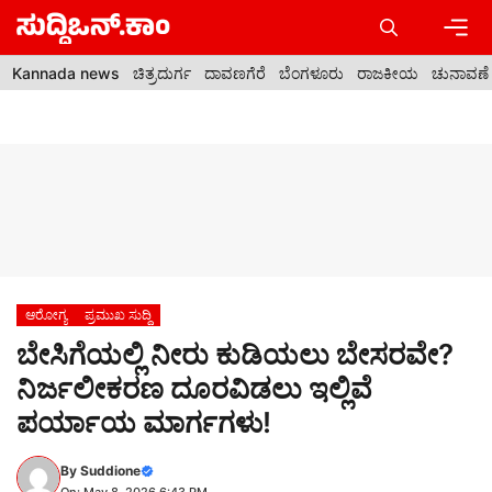
Skip
to
content
Men
Kannada news
ಚಿತ್ರದುರ್ಗ
ದಾವಣಗೆರೆ
ಬೆಂಗಳೂರು
ರಾಜಕೀಯ
ಚುನಾವಣೆ
ಆರೋಗ್ಯ
ಪ್ರಮುಖ ಸುದ್ದಿ
ಬೇಸಿಗೆಯಲ್ಲಿ ನೀರು ಕುಡಿಯಲು ಬೇಸರವೇ?
ನಿರ್ಜಲೀಕರಣ ದೂರವಿಡಲು ಇಲ್ಲಿವೆ
ಪರ್ಯಾಯ ಮಾರ್ಗಗಳು!
By
Suddione
On: May 8, 2026 6:43 PM