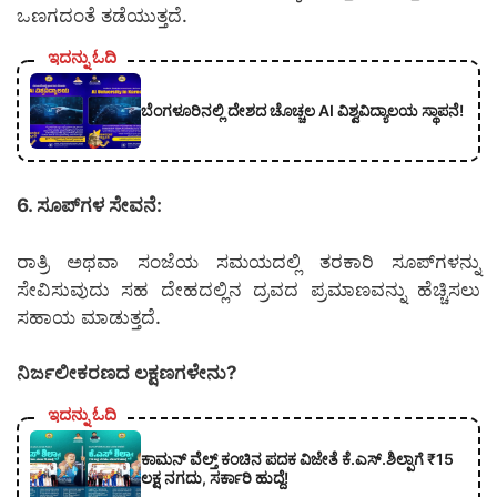
ಒಣಗದಂತೆ ತಡೆಯುತ್ತದೆ.
ಇದನ್ನು ಓದಿ
ಬೆಂಗಳೂರಿನಲ್ಲಿ ದೇಶದ ಚೊಚ್ಚಲ AI ವಿಶ್ವವಿದ್ಯಾಲಯ ಸ್ಥಾಪನೆ!
6. ಸೂಪ್‌ಗಳ ಸೇವನೆ:
ರಾತ್ರಿ ಅಥವಾ ಸಂಜೆಯ ಸಮಯದಲ್ಲಿ ತರಕಾರಿ ಸೂಪ್‌ಗಳನ್ನು
ಸೇವಿಸುವುದು ಸಹ ದೇಹದಲ್ಲಿನ ದ್ರವದ ಪ್ರಮಾಣವನ್ನು ಹೆಚ್ಚಿಸಲು
ಸಹಾಯ ಮಾಡುತ್ತದೆ.
ನಿರ್ಜಲೀಕರಣದ ಲಕ್ಷಣಗಳೇನು?
ಇದನ್ನು ಓದಿ
ಕಾಮನ್ ವೆಲ್ತ್ ಕಂಚಿನ ಪದಕ ವಿಜೇತೆ ಕೆ.ಎಸ್.ಶಿಲ್ಪಾಗೆ ₹15
ಲಕ್ಷ ನಗದು, ಸರ್ಕಾರಿ ಹುದ್ದೆ!