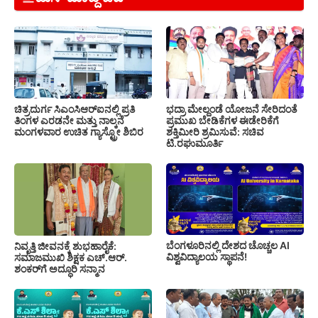
ಚಿತ್ರದುರ್ಗ ಸಿಎಂಸಿಆರ್‍ಐನಲ್ಲಿ ಪ್ರತಿ
ಭದ್ರಾ ಮೇಲ್ದಂಡೆ ಯೋಜನೆ ಸೇರಿದಂತೆ
ತಿಂಗಳ ಎರಡನೇ ಮತ್ತು ನಾಲ್ಕನೆ
ಪ್ರಮುಖ ಬೇಡಿಕೆಗಳ ಈಡೇರಿಕೆಗೆ
ಮಂಗಳವಾರ ಉಚಿತ ಗ್ಯಾಸ್ಟ್ರೋ ಶಿಬಿರ
ಶಕ್ತಿಮೀರಿ ಶ್ರಮಿಸುವೆ: ಸಚಿವ
ಟಿ.ರಘುಮೂರ್ತಿ
ಬೆಂಗಳೂರಿನಲ್ಲಿ ದೇಶದ ಚೊಚ್ಚಲ AI
ನಿವೃತ್ತಿ ಜೀವನಕ್ಕೆ ಶುಭಹಾರೈಕೆ:
ವಿಶ್ವವಿದ್ಯಾಲಯ ಸ್ಥಾಪನೆ!
ಸಮಾಜಮುಖಿ ಶಿಕ್ಷಕ ಎಚ್.ಆರ್.
ಶಂಕರ್‌ಗೆ ಅದ್ಧೂರಿ ಸನ್ಮಾನ