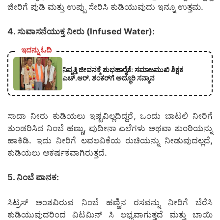
ಜೀರಿಗೆ ಪುಡಿ ಮತ್ತು ಉಪ್ಪು ಸೇರಿಸಿ ಕುಡಿಯುವುದು ಇನ್ನೂ ಉತ್ತಮ.
4. ಸುವಾಸನೆಯುಕ್ತ ನೀರು (Infused Water):
ಇದನ್ನು ಓದಿ
ನಿವೃತ್ತಿ ಜೀವನಕ್ಕೆ ಶುಭಹಾರೈಕೆ: ಸಮಾಜಮುಖಿ ಶಿಕ್ಷಕ
ಎಚ್.ಆರ್. ಶಂಕರ್‌ಗೆ ಅದ್ಧೂರಿ ಸನ್ಮಾನ
ಸಾದಾ ನೀರು ಕುಡಿಯಲು ಇಷ್ಟವಿಲ್ಲದಿದ್ದರೆ, ಒಂದು ಬಾಟಲಿ ನೀರಿಗೆ
ತುಂಡರಿಸಿದ ನಿಂಬೆ ಹಣ್ಣು, ಪುದೀನಾ ಎಲೆಗಳು ಅಥವಾ ಶುಂಠಿಯನ್ನು
ಹಾಕಿಡಿ. ಇದು ನೀರಿಗೆ ಲವಲವಿಕೆಯ ರುಚಿಯನ್ನು ನೀಡುವುದಲ್ಲದೆ,
ಕುಡಿಯಲು ಆಕರ್ಷಕವಾಗಿರುತ್ತದೆ.
5. ನಿಂಬೆ ಪಾನಕ:
ಸಿಟ್ರಸ್ ಅಂಶವಿರುವ ನಿಂಬೆ ಹಣ್ಣಿನ ರಸವನ್ನು ನೀರಿಗೆ ಬೆರೆಸಿ
ಕುಡಿಯುವುದರಿಂದ ವಿಟಮಿನ್ ಸಿ ಲಭ್ಯವಾಗುತ್ತದೆ ಮತ್ತು ಬಾಯಿ