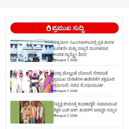
ಪ್ರಮುಖ ಸುದ್ದಿ
ಚಿತ್ರದುರ್ಗ ಸಿಎಂಸಿಆರ್‍ಐನಲ್ಲಿ ಪ್ರತಿ ತಿಂಗಳ
ಎರಡನೇ ಮತ್ತು ನಾಲ್ಕನೆ ಮಂಗಳವಾರ
ಉಚಿತ ಗ್ಯಾಸ್ಟ್ರೋ ಶಿಬಿರ
August 7, 2026
ಭದ್ರಾ ಮೇಲ್ದಂಡೆ ಯೋಜನೆ ಸೇರಿದಂತೆ
ಪ್ರಮುಖ ಬೇಡಿಕೆಗಳ ಈಡೇರಿಕೆಗೆ ಶಕ್ತಿಮೀರಿ
ಶ್ರಮಿಸುವೆ: ಸಚಿವ ಟಿ.ರಘುಮೂರ್ತಿ
August 7, 2026
ನಿವೃತ್ತಿ ಜೀವನಕ್ಕೆ ಶುಭಹಾರೈಕೆ: ಸಮಾಜಮುಖಿ
ಶಿಕ್ಷಕ ಎಚ್.ಆರ್. ಶಂಕರ್‌ಗೆ ಅದ್ಧೂರಿ ಸನ್ಮಾನ
August 7, 2026