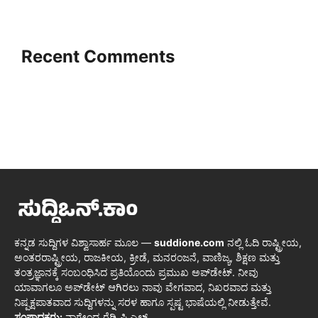
Recent Comments
ಕನ್ನಡ ಸುದ್ದಿಗಳ ವಿಶ್ವಾಸಾರ್ಹ ಮೂಲ —
suddione.com
ನಲ್ಲಿ ಓದಿ ರಾಷ್ಟ್ರೀಯ,
ಅಂತರರಾಷ್ಟ್ರೀಯ, ರಾಜಕೀಯ, ಕ್ರೀಡೆ, ಮನರಂಜನೆ, ವಾಣಿಜ್ಯ, ಶಿಕ್ಷಣ ಮತ್ತು
ತಂತ್ರಜ್ಞಾನಕ್ಕೆ ಸಂಬಂಧಿಸಿದ ಪ್ರತಿಯೊಂದು ಪ್ರಮುಖ ಅಪ್‌ಡೇಟ್. ನೀವು
ಯಾವಾಗಲೂ ಅಪ್‌ಡೇಟ್ ಆಗಿರಲು ನಾವು ವೇಗವಾದ, ನಿಖರವಾದ ಮತ್ತು
ನಿಷ್ಪಕ್ಷಪಾತವಾದ ಸುದ್ದಿಗಳನ್ನು ಸರಳ ಹಾಗೂ ಸ್ಪಷ್ಟ ಭಾಷೆಯಲ್ಲಿ ನೀಡುತ್ತೇವೆ.
ಸಂಪಾದಕರು:
ನಾಗೇಂದ್ರ ರೆಡ್ಡಿ ಪಿ.ಎಲ್