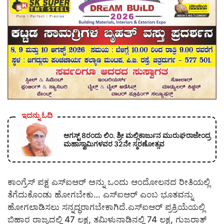
ಇದನ್ನು ಓದಿ
ಆಗಸ್ಟ್ 8ರಂದು ಲಿಂ. ಶ್ರೀ ಮಲ್ಲಿಕಾರ್ಜುನ ಮುರುಘರಾಜೇಂದ್ರ
ಮಹಾಸ್ವಾಮಿಗಳವರ 32ನೇ ಸ್ಮರಣೋತ್ಸವ
ಕಾಂಗ್ರೆಸ್ ಪಕ್ಷ ಎಸ್‍ಐಆರ್ ಅನ್ನು ಒಂದು ಆಂದೋಲನದ ರೀತಿಯಲ್ಲಿ
ತೆಗೆದುಕೊಂಡು ಹೋಗಬೇಕು… ಎಸ್‍ಐಆರ್ ಎಂಬ ಭೂತವನ್ನು
ಹೋಗಲಾಡಿಸಲು ಸನ್ನದ್ಧರಾಗಬೇಕಾಗಿದೆ.ಎಸ್‍ಐಆರ್ ಪ್ರಕ್ರಿಯೆಯಲ್ಲಿ
ಬಿಹಾರ ರಾಜ್ಯದಲ್ಲಿ 47 ಲಕ್ಷ, ತಮಿಳುನಾಡಿನಲ್ಲಿ 74 ಲಕ್ಷ, ಗುಜರಾತ್