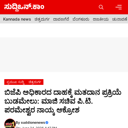
Skip
to
content
Men
Kannada news
ಚಿತ್ರದುರ್ಗ
ದಾವಣಗೆರೆ
ಬೆಂಗಳೂರು
ರಾಜಕೀಯ
ಚುನಾವಣೆ
ಪ್ರಮುಖ ಸುದ್ದಿ
ಚಿತ್ರದುರ್ಗ
ಬಿಜೆಪಿ ಅಧಿಕಾರದ ದಾಹಕ್ಕೆ ಮತದಾನ ಪ್ರಕ್ರಿಯೆ
ಬುಡಮೇಲು: ಮಾಜಿ ಸಚಿವ ಪಿ.ಟಿ.
ಪರಮೇಶ್ವರ ನಾಯ್ಕ ಆಕ್ರೋಶ
By
suddionenews
On: June 24, 2026 4:47 PM