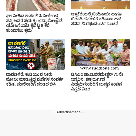
ಚಳ್ಳಕೆರೆಯಲ್ಲಿ ಬೀದಿನಾಯಿ ಹಾಗೂ
ಫಲ ನೀಡಿದ ಶಾಸಕ ಕೆ.ಸಿ.ವೀರೇಂದ್ರ
ಬಿಡಾಡಿ ದನಗಳಿಗೆ ಕಡಿವಾಣ ಹಾಕಿ :
ಪಪ್ಪಿ ಅವರ ಪ್ರಯತ್ನ : ಭದ್ರಾ ಮೇಲ್ದಂಡೆ
ಸಚಿವ ಟಿ.ರಘುಮೂರ್ತಿ ಸೂಚನೆ
ಯೋಜನೆಯಡಿ ಕೈಬಿಟ್ಟ 8 ಕೆರೆ
ತುಂಬಿಸಲು ಕ್ರಮ
ದಾವಣಗೆರೆ: ಕುಡಿಯುವ ನೀರು
ಡಿಸಿಎಂ ಡಾ.ಜಿ.ಪರಮೇಶ್ವರ್ 75ನೇ
ಪೋಲು ಮಾಡುತ್ತಿದ್ದ ಮನೆಗಳ ಸಂಪರ್ಕ
ಜನ್ಮದಿನ: ಚಿತ್ರದುರ್ಗದ
ಕಡಿತ, ಮಾಲೀಕರಿಗೆ ದಂಡದ ಬಿಸಿ
ವಿದ್ಯಾರ್ಥಿನಿಯರಿಗೆ ಬುದ್ಧನ ಕಂಚಿನ
ವಿಗ್ರಹ ವಿತರ
---Advertisement---