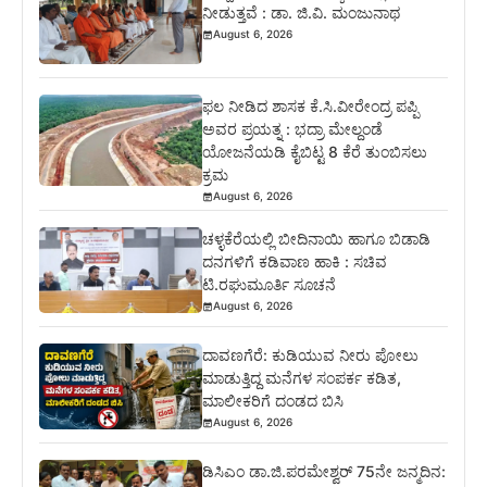
ನೀಡುತ್ತವೆ : ಡಾ. ಜಿ.ವಿ. ಮಂಜುನಾಥ
August 6, 2026
ಫಲ ನೀಡಿದ ಶಾಸಕ ಕೆ.ಸಿ.ವೀರೇಂದ್ರ ಪಪ್ಪಿ
ಅವರ ಪ್ರಯತ್ನ : ಭದ್ರಾ ಮೇಲ್ದಂಡೆ
ಯೋಜನೆಯಡಿ ಕೈಬಿಟ್ಟ 8 ಕೆರೆ ತುಂಬಿಸಲು
ಕ್ರಮ
August 6, 2026
ಚಳ್ಳಕೆರೆಯಲ್ಲಿ ಬೀದಿನಾಯಿ ಹಾಗೂ ಬಿಡಾಡಿ
ದನಗಳಿಗೆ ಕಡಿವಾಣ ಹಾಕಿ : ಸಚಿವ
ಟಿ.ರಘುಮೂರ್ತಿ ಸೂಚನೆ
August 6, 2026
ದಾವಣಗೆರೆ: ಕುಡಿಯುವ ನೀರು ಪೋಲು
ಮಾಡುತ್ತಿದ್ದ ಮನೆಗಳ ಸಂಪರ್ಕ ಕಡಿತ,
ಮಾಲೀಕರಿಗೆ ದಂಡದ ಬಿಸಿ
August 6, 2026
ಡಿಸಿಎಂ ಡಾ.ಜಿ.ಪರಮೇಶ್ವರ್ 75ನೇ ಜನ್ಮದಿನ: