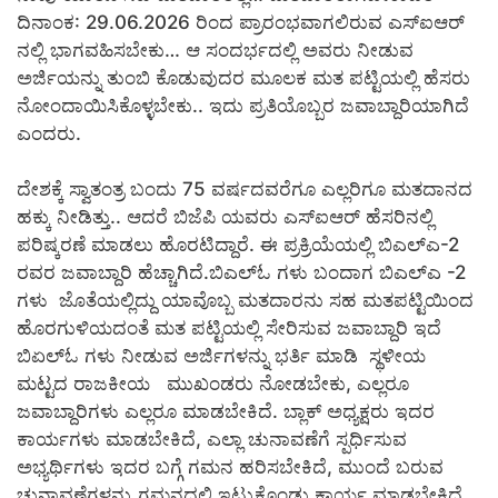
ದಿನಾಂಕ: 29.06.2026 ರಿಂದ ಪ್ರಾರಂಭವಾಗಲಿರುವ ಎಸ್‍ಐಆರ್
ನಲ್ಲಿ ಭಾಗವಹಿಸಬೇಕು… ಆ ಸಂದರ್ಭದಲ್ಲಿ ಅವರು ನೀಡುವ
ಅರ್ಜಿಯನ್ನು ತುಂಬಿ ಕೊಡುವುದರ ಮೂಲಕ ಮತ ಪಟ್ಟಿಯಲ್ಲಿ ಹೆಸರು
ನೋಂದಾಯಿಸಿಕೊಳ್ಳಬೇಕು.. ಇದು ಪ್ರತಿಯೊಬ್ಬರ ಜವಾಬ್ದಾರಿಯಾಗಿದೆ
ಎಂದರು.
ದೇಶಕ್ಕೆ ಸ್ವಾತಂತ್ರ ಬಂದು 75 ವರ್ಷದವರೆಗೂ ಎಲ್ಲರಿಗೂ ಮತದಾನದ
ಹಕ್ಕು ನೀಡಿತ್ತು.. ಆದರೆ ಬಿಜೆಪಿ ಯವರು ಎಸ್‍ಐಆರ್ ಹೆಸರಿನಲ್ಲಿ
ಪರಿಷ್ಕರಣೆ ಮಾಡಲು ಹೊರಟಿದ್ದಾರೆ. ಈ ಪ್ರಕ್ರಿಯೆಯಲ್ಲಿ ಬಿಎಲ್‍ಎ-2
ರವರ ಜವಾಬ್ದಾರಿ ಹೆಚ್ಚಾಗಿದೆ.ಬಿಎಲ್‍ಓ ಗಳು ಬಂದಾಗ ಬಿಎಲ್‍ಎ -2
ಗಳು ಜೊತೆಯಲ್ಲಿದ್ದು ಯಾವೊಬ್ಬ ಮತದಾರನು ಸಹ ಮತಪಟ್ಟಿಯಿಂದ
ಹೊರಗುಳಿಯದಂತೆ ಮತ ಪಟ್ಟಿಯಲ್ಲಿ ಸೇರಿಸುವ ಜವಾಬ್ದಾರಿ ಇದೆ
ಬಿಏಲ್‍ಓ ಗಳು ನೀಡುವ ಅರ್ಜಿಗಳನ್ನು ಭರ್ತಿ ಮಾಡಿ ಸ್ಥಳೀಯ
ಮಟ್ಟದ ರಾಜಕೀಯ ಮುಖಂಡರು ನೋಡಬೇಕು, ಎಲ್ಲರೂ
ಜವಾಬ್ದಾರಿಗಳು ಎಲ್ಲರೂ ಮಾಡಬೇಕಿದೆ. ಬ್ಲಾಕ್ ಅಧ್ಯಕ್ಷರು ಇದರ
ಕಾರ್ಯಗಳು ಮಾಡಬೇಕಿದೆ, ಎಲ್ಲಾ ಚುನಾವಣೆಗೆ ಸ್ಪರ್ಧಿಸುವ
ಅಭ್ಯರ್ಥಿಗಳು ಇದರ ಬಗ್ಗೆ ಗಮನ ಹರಿಸಬೇಕಿದೆ, ಮುಂದೆ ಬರುವ
ಚುನಾವಣೆಗಳನ್ನು ಗಮನದಲ್ಲಿ ಇಟ್ಟುಕೊಂಡು ಕಾರ್ಯ ಮಾಡಬೇಕಿದೆ