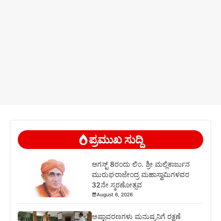
ಪ್ರಮುಖ ಸುದ್ದಿ
ಆಗಸ್ಟ್ 8ರಂದು ಲಿಂ. ಶ್ರೀ ಮಲ್ಲಿಕಾರ್ಜುನ
ಮುರುಘರಾಜೇಂದ್ರ ಮಹಾಸ್ವಾಮಿಗಳವರ
32ನೇ ಸ್ಮರಣೋತ್ಸವ
August 6, 2026
ಅಷ್ಟಾವರಣಗಳು ಮನುಷ್ಯನಿಗೆ ರಕ್ಷಣೆ