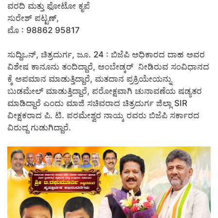
ವರದಿ ಮತ್ತು ಫೋಟೋ ಕೃಪೆ
ಸುರೇಶ್ ಪಟ್ಟಣ್,
ಮೊ : 98862 95817
ಸುದ್ದಿಒನ್, ಚಿತ್ರದುರ್ಗ, ಜೂ. 24 : ಬಿಜೆಪಿ ಅಧಿಕಾರದ ದಾಹ ಅವರ
ವಿಶೇಷ ಕಾನೂನು ತಂದಿದ್ದಾರೆ, ಅಂಬೇಡ್ಕರ್ ನೀಡಿರುವ ಸಂವಿಧಾನದ
ಕ್ಕೆ ಅಪಮಾನ ಮಾಡುತ್ತಿದ್ದಾರೆ, ಮತದಾನ ಪ್ರಕ್ರಿಯೇಯನ್ನು
ಬುಡಮೇಲ್ ಮಾಡುತ್ತಿದ್ದಾರೆ, ಪರೋಕ್ಷವಾಗಿ ಚುನಾವಣೆಯ ಷಡ್ಯತರ
ಮಾಡಿದ್ದಾರೆ ಎಂದು ಮಾಜಿ ಸಚಿವರಾದ ಚಿತ್ರದುರ್ಗ ಜಿಲ್ಲಾ SIR
ವೀಕ್ಷಕರಾದ ಪಿ. ಟಿ. ಪರಮೇಶ್ವರ ನಾಯ್ಕ ರವರು ಬಿಜೆಪಿ ಸರ್ಕಾರದ
ವಿರುದ್ದ ಗುಡುಗಿದ್ದಾರೆ.