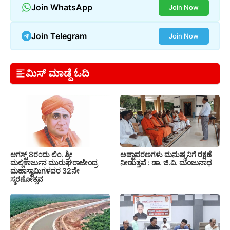
Join WhatsApp
Join Now
Join Telegram
Join Now
ಮಿಸ್ ಮಾಡ್ದೆ ಓದಿ
ಆಗಸ್ಟ್ 8ರಂದು ಲಿಂ. ಶ್ರೀ
ಅಷ್ಟಾವರಣಗಳು ಮನುಷ್ಯನಿಗೆ ರಕ್ಷಣೆ
ಮಲ್ಲಿಕಾರ್ಜುನ ಮುರುಘರಾಜೇಂದ್ರ
ನೀಡುತ್ತವೆ : ಡಾ. ಜಿ.ವಿ. ಮಂಜುನಾಥ
ಮಹಾಸ್ವಾಮಿಗಳವರ 32ನೇ
ಸ್ಮರಣೋತ್ಸವ