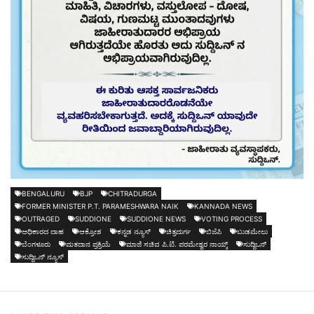
BENGALURU
BJP
CHITRADURGA
FORMER MINISTER P.T. PARAMESHWARA NAIK
KANNADA NEWS
OUTRAGED
SUDDIONE
SUDDIONE NEWS
VOTING PROCESS
ಅಧಿಕಾರದ ದಾಹ
ಆಕ್ರೋಶ
ಕನ್ನಡ ನ್ಯೂಸ್
ಚಿತ್ರದುರ್ಗ
ಬಿಜೆಪಿ
ಬುಡಮೇಲು
ಬೆಂಗಳೂರು
ಮತದಾನ ಪ್ರಕ್ರಿಯೆ
ಮಾಜಿ ಸಚಿವ ಪಿ.ಟಿ. ಪರಮೇಶ್ವರ ನಾಯ್ಕ್
ಸುದ್ದಿಒನ್
ಸುದ್ದಿಒನ್ ನ್ಯೂಸ್