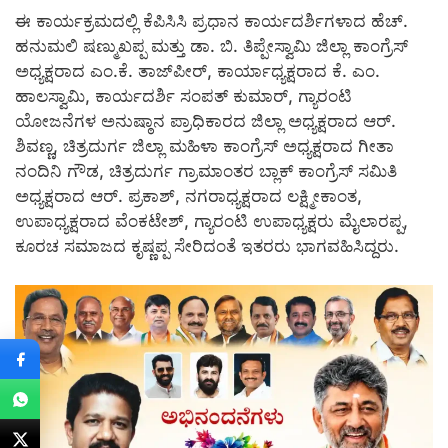
ಈ ಕಾರ್ಯಕ್ರಮದಲ್ಲಿ ಕೆಪಿಸಿಸಿ ಪ್ರಧಾನ ಕಾರ್ಯದರ್ಶಿಗಳಾದ ಹೆಚ್.
ಹನುಮಲಿ ಷಣ್ಮುಖಪ್ಪ ಮತ್ತು ಡಾ. ಬಿ. ತಿಪ್ಪೇಸ್ವಾಮಿ ಜಿಲ್ಲಾ ಕಾಂಗ್ರೆಸ್
ಅಧ್ಯಕ್ಷರಾದ ಎಂ.ಕೆ. ತಾಜ್‍ಪೀರ್, ಕಾರ್ಯಾಧ್ಯಕ್ಷರಾದ ಕೆ. ಎಂ.
ಹಾಲಸ್ವಾಮಿ, ಕಾರ್ಯದರ್ಶಿ ಸಂಪತ್ ಕುಮಾರ್, ಗ್ಯಾರಂಟಿ
ಯೋಜನೆಗಳ ಅನುಷ್ಠಾನ ಪ್ರಾಧಿಕಾರದ ಜಿಲ್ಲಾ ಅಧ್ಯಕ್ಷರಾದ ಆರ್.
ಶಿವಣ್ಣ, ಚಿತ್ರದುರ್ಗ ಜಿಲ್ಲಾ ಮಹಿಳಾ ಕಾಂಗ್ರೆಸ್ ಅಧ್ಯಕ್ಷರಾದ ಗೀತಾ
ನಂದಿನಿ ಗೌಡ, ಚಿತ್ರದುರ್ಗ ಗ್ರಾಮಾಂತರ ಬ್ಲಾಕ್ ಕಾಂಗ್ರೆಸ್ ಸಮಿತಿ
ಅಧ್ಯಕ್ಷರಾದ ಆರ್. ಪ್ರಕಾಶ್, ನಗರಾಧ್ಯಕ್ಷರಾದ ಲಕ್ಷ್ಮೀಕಾಂತ,
ಉಪಾಧ್ಯಕ್ಷರಾದ ವೆಂಕಟೇಶ್, ಗ್ಯಾರಂಟಿ ಉಪಾಧ್ಯಕ್ಷರು ಮೈಲಾರಪ್ಪ,
ಕೂರಚ ಸಮಾಜದ ಕೃಷ್ಣಪ್ಪ ಸೇರಿದಂತೆ ಇತರರು ಭಾಗವಹಿಸಿದ್ದರು.