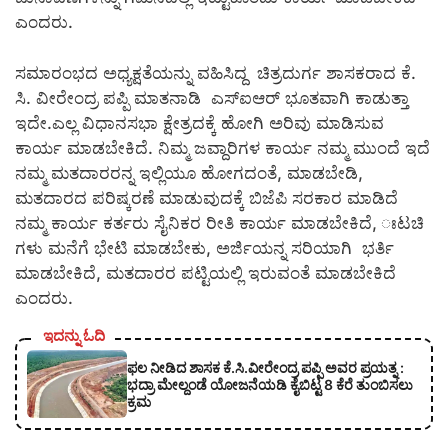
ಎಂದರು.
ಸಮಾರಂಭದ ಅಧ್ಯಕ್ಷತೆಯನ್ನು ವಹಿಸಿದ್ದ ಚಿತ್ರದುರ್ಗ ಶಾಸಕರಾದ ಕೆ.
ಸಿ. ವೀರೇಂದ್ರ ಪಪ್ಪಿ ಮಾತನಾಡಿ ಎಸ್‍ಐಆರ್ ಭೂತವಾಗಿ ಕಾಡುತ್ತಾ
ಇದೇ.ಎಲ್ಲ ವಿಧಾನಸಭಾ ಕ್ಷೇತ್ರದಕ್ಕೆ ಹೋಗಿ ಅರಿವು ಮಾಡಿಸುವ
ಕಾರ್ಯ ಮಾಡಬೇಕಿದೆ. ನಿಮ್ಮ ಜವ್ದಾರಿಗಳ ಕಾರ್ಯ ನಮ್ಮ ಮುಂದೆ ಇದೆ
ನಮ್ಮ ಮತದಾರರನ್ನ ಇಲ್ಲಿಯೂ ಹೋಗದಂತೆ, ಮಾಡಬೇಡಿ,
ಮತದಾರದ ಪರಿಷ್ಕರಣೆ ಮಾಡುವುದಕ್ಕೆ ಬಿಜೆಪಿ ಸರಕಾರ ಮಾಡಿದೆ
ನಮ್ಮ ಕಾರ್ಯ ಕರ್ತರು ಸೈನಿಕರ ರೀತಿ ಕಾರ್ಯ ಮಾಡಬೇಕಿದೆ, ಃಟಚಿ
ಗಳು ಮನೆಗೆ ಭೇಟಿ ಮಾಡಬೇಕು, ಅರ್ಜಿಯನ್ನ ಸರಿಯಾಗಿ ಭರ್ತಿ
ಮಾಡಬೇಕಿದೆ, ಮತದಾರರ ಪಟ್ಟಿಯಲ್ಲಿ ಇರುವಂತೆ ಮಾಡಬೇಕಿದೆ
ಎಂದರು.
ಇದನ್ನು ಓದಿ
ಫಲ ನೀಡಿದ ಶಾಸಕ ಕೆ.ಸಿ.ವೀರೇಂದ್ರ ಪಪ್ಪಿ ಅವರ ಪ್ರಯತ್ನ :
ಭದ್ರಾ ಮೇಲ್ದಂಡೆ ಯೋಜನೆಯಡಿ ಕೈಬಿಟ್ಟ 8 ಕೆರೆ ತುಂಬಿಸಲು
ಕ್ರಮ