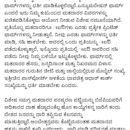
ಫಾರ್ಮ್‍ಗಳನ್ನು ಭರ್ತಿ ಮಾಡಿಕೊಳ್ಳಲಿದ್ದಾರೆ.ಎನ್ಯೂಮರೇಷನ್ ಫಾರ್ಮ್
ಎಂದರೆ ಇದು ನಿಮ್ಮ ಕುಟುಂಬದ ಮತದಾರರ ವಿವರಗಳನ್ನು
ಖಚಿತಪಡಿಸಿಕೊಳ್ಳಲು ಆಯೋಗ ನೀಡುವ ವಿಶೇಷ ನಮೂನೆಯಾಗಿದೆ.
ಪ್ರತಿಯೊಬ್ಬ ಮತದಾರರಿಗೂ ಃಐಔಗಳು ಎರಡು ಪ್ರತ್ಯೇಕ ಪ್ರಿಂಟೆಡ್
ಫಾರ್ಮ್‍ಗಳನ್ನು ನೀಡುತ್ತಾರೆ. ನೀವು ಎರಡು ಫಾರ್ಮ್‍ಗಳನ್ನು ಭರ್ತಿ
ಮಾಡಿ, ಸಹಿ ಹಾಕಬೇಕು. ಅದರಲ್ಲಿ ಒಂದು ಪ್ರತಿಯನ್ನು ಃಐಔ
ಪಡೆದುಕೊಳ್ಳುತ್ತಾರೆ, ಇನ್ನೊಂದು ಪ್ರತಿಯಲ್ಲಿ ಃಐಔ ಅವರಿಂದ ಸಹಿ
ಪಡೆದು ನೀವು ನಿಮ್ಮ ಬಳಿಯೇ ಇಟ್ಟುಕೊಳ್ಳಬೇಕು. ಫಾರ್ಮ್‍ನಲ್ಲಿ
ಮತದಾರರ ಹೆಸರು, ಜನ್ಮದಿನಾಂಕ ಮತ್ತು ನಿಖರವಾದ ವಿಳಾಸ.
ಮತದಾರರ ಗುರುತಿನ ಚೀಟಿ ಮತ್ತು ಚಾಲ್ತಿಯಲ್ಲಿರುವ ಮೊಬೈಲ್ ಸಂಖ್ಯೆ.
ಇತ್ತೀಚಿನ ಪಾಸ್‍ಪೋರ್ಟ್ ಅಳತೆಯ ಭಾವಚಿತ್ರ ಆಧಾರ್ ಕಾರ್ಡ್
ಸಂಖ್ಯೆಯನ್ನು ಭರ್ತಿ ಮಾಡಬೇಕು ಎಂದರು.
ವಿಶೇಷ ಸಮಗ್ರ ಮತದಾರರ ಪರಷ್ಕರಣ ಪಟ್ಟಿಯನ್ನು ಬಿಜೆಪಿಯವರಿಗೆ
ಅಧಿಕಾರದ ದಾಹ ಹೆಚ್ಚಾದಂತೆಲ್ಲ ಹೊಸ ಕಾಯ್ದೆಗಳನ್ನ ಜಾರಿಗೆ ತಂದು
ದೇಶದ ಜನರನ್ನು ದಾರಿ ತಪ್ಪಿಸುವ ಕೆಲಸವನ್ನು
ಮಾಡುತ್ತಿದ್ದಾರೆ.ಅಂಬೇಡ್ಕರ್‍ರವರು ಕೊಟ್ಟಿರುವಂತಹ ಮತದಾನದ
ಹಕ್ಕನ್ನು ಗಾಳಿಗೆ ತೂರಿ ಎಸ್‍ಐಆರ್‍ನ್ನು ಜಾರಿ ಮಾಡಿ ಪರಿಷ್ಕರಣೆ ಮಾಡಲು