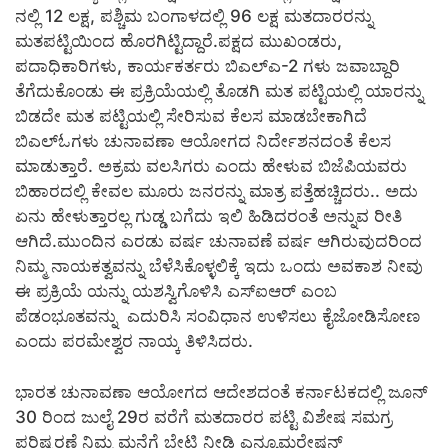
ನಲ್ಲಿ 12 ಲಕ್ಷ, ಪಶ್ಚಿಮ ಬಂಗಾಳದಲ್ಲಿ 96 ಲಕ್ಷ ಮತದಾರರನ್ನು
ಮತಪಟ್ಟಿಯಿಂದ ಹೊರಗಿಟ್ಟಿದ್ದಾರೆ.ಪಕ್ಷದ ಮುಖಂಡರು,
ಪದಾಧಿಕಾರಿಗಳು, ಕಾರ್ಯಕರ್ತರು ಬಿಎಲ್‍ಎ-2 ಗಳು ಜವಾಬ್ದಾರಿ
ತೆಗೆದುಕೊಂಡು ಈ ಪ್ರಕ್ರಿಯೆಯಲ್ಲಿ ತೊಡಗಿ ಮತ ಪಟ್ಟಿಯಲ್ಲಿ ಯಾರನ್ನು
ಬಿಡದೇ ಮತ ಪಟ್ಟಿಯಲ್ಲಿ ಸೇರಿಸುವ ಕೆಲಸ ಮಾಡಬೇಕಾಗಿದೆ
ಬಿಎಲ್‍ಓಗಳು ಚುನಾವಣಾ ಆಯೋಗದ ನಿರ್ದೇಶನದಂತೆ ಕೆಲಸ
ಮಾಡುತ್ತಾರೆ. ಅಕ್ರಮ ವಲಸಿಗರು ಎಂದು ಹೇಳುವ ಬಿಜೆಪಿಯವರು
ಬಿಹಾರದಲ್ಲಿ ಕೇವಲ ಮೂರು ಜನರನ್ನು ಮಾತ್ರ ಪತ್ತೆಹಚ್ಚಿದರು.. ಅದು
ಏನು ಹೇಳುತ್ತಾರಲ್ಲ ಗುಡ್ಡ ಬಗೆದು ಇಲಿ ಹಿಡಿದರಂತೆ ಅನ್ನುವ ರೀತಿ
ಆಗಿದೆ.ಮುಂದಿನ ಎರಡು ವರ್ಷ ಚುನಾವಣೆ ವರ್ಷ ಆಗಿರುವುದರಿಂದ
ನಿಮ್ಮ ನಾಯಕತ್ವವನ್ನು ಬೆಳೆಸಿಕೊಳ್ಳಲಿಕ್ಕೆ ಇದು ಒಂದು ಅವಕಾಶ ನೀವು
ಈ ಪ್ರಕ್ರಿಯೆ ಯನ್ನು ಯಶಸ್ವಿಗೊಳಿಸಿ ಎಸ್‍ಐಆರ್ ಎಂಬ
ಪೆಡಂಭೂತವನ್ನು ಎದುರಿಸಿ ಸಂವಿಧಾನ ಉಳಿಸಲು ಕೈಜೋಡಿಸೋಣ
ಎಂದು ಪರಮೇಶ್ವರ ನಾಯ್ಕ ತಿಳಿಸಿದರು.
ಭಾರತ ಚುನಾವಣಾ ಆಯೋಗದ ಆದೇಶದಂತೆ ಕರ್ನಾಟಕದಲ್ಲಿ ಜೂನ್
30 ರಿಂದ ಜುಲೈ 29ರ ವರೆಗೆ ಮತದಾರರ ಪಟ್ಟಿ ವಿಶೇಷ ಸಮಗ್ರ
ಪರಿಷ್ಕರಣೆ ನಿಮ್ಮ ಮನೆಗೆ ಭೇಟಿ ನೀಡಿ ಎನ್ಯೂಮರೇಷನ್