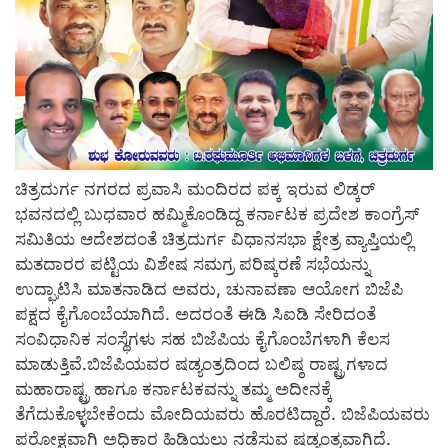
ಚಿತ್ರದುರ್ಗ ನಗರದ ಪ್ರವಾಸಿ ಮಂದಿರದ ಪಕ್ಕ ಇರುವ ಲಿಡ್ಕರ್
ಭವನದಲ್ಲಿ ಬುಧವಾರ ಹಮ್ಮಿಕೊಂಡಿದ್ದ ಕರ್ನಾಟಕ ಪ್ರದೇಶ ಕಾಂಗ್ರೆಸ್
ಸಮಿತಿಯ ಆದೇಶದಂತೆ ಚಿತ್ರದುರ್ಗ ವಿಧಾನಸಭಾ ಕ್ಷೇತ್ರ ವ್ಯಾಪ್ತಿಯಲ್ಲಿ
ಮತದಾರರ ಪಟ್ಟಿಯ ವಿಶೇಷ ಸಮಗ್ರ ಪರಿಷ್ಕರಣೆ ಸಭೆಯನ್ನು
ಉದ್ಘಾಟಿಸಿ ಮಾತನಾಡಿದ ಅವರು, ಚುನಾವಣಾ ಆಯೋಗ ಬಿಜೆಪಿ
ಪಕ್ಷದ ಕೈಗೊಂಬೆಯಾಗಿದೆ. ಅದರಂತೆ ಈಡಿ ಸಿಐಡಿ ಸೇರಿದಂತೆ
ಸಂವಿಧಾನಿಕ ಸಂಸ್ಥೆಗಳು ಸಹ ಬಿಜೆಪಿಯ ಕೈಗೊಂಬೆಗಳಾಗಿ ಕೆಲಸ
ಮಾಡುತ್ತಿವೆ.ಬಿಜೆಪಿಯವರ ಷಡ್ಯಂತ್ರದಿಂದ ಬಲಿಷ್ಠ ರಾಷ್ಟ್ರಗಳಾದ
ಮಹಾರಾಷ್ಟ್ರ ಹಾಗೂ ಕರ್ನಾಟಕವನ್ನು ತಮ್ಮ ಅದೀನಕ್ಕೆ
ತೆಗೆದುಕೊಳ್ಳಬೇಕೆಂದು ಮೋದಿಯವರು ಹೊರಟಿದ್ದಾರೆ. ಬಿಜೆಪಿಯವರು
ಪರೋಕ್ಷವಾಗಿ ಅಧಿಕಾರ ಹಿಡಿಯಲು ನಡೆಸುವ ಷಡ್ಯಂತ್ರವಾಗಿದೆ.